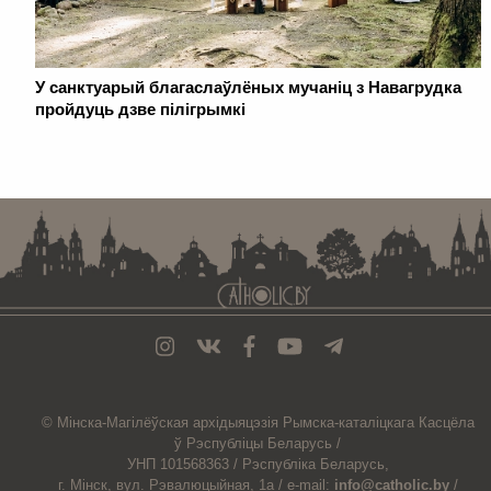
У санктуарый благаслаўлёных мучаніц з Навагрудка
пройдуць дзве пілігрымкі
. . . . . . . . . . . . . . . . . . . . . . . . . . . . . . . . . . . . . . . . . . . . . . . . . . . . . . . . . . . . .
© Мiнска-Магiлёўская
архiдыяцэзiя
Рымска-каталіцкага
Касцёла
ў Рэспубліцы Беларусь /
УНП 101568363 /
Рэспубліка Беларусь,
г. Мінск, вул. Рэвалюцыйная, 1а /
e-mail:
info@catholic.by
/