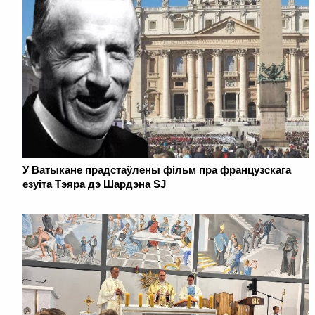
У Ватыкане прадстаўлены фільм пра французскага
езуіта Тэяра дэ Шардэна SJ