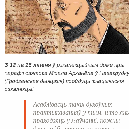
З 12 па 18 ліпеня
ў рэкалекцыйным доме пры
парафіі святога Міхала Арханёла ў Навагрудк
(Гродзенская дыяцэзія) пройдуць ігнацыянскія
рэкалекцыі.
Асаблівасць такіх духоўных
практыкаванняў у тым, што ян
праходзяць у маўчанні, кожны
дзень адбываецца размова з