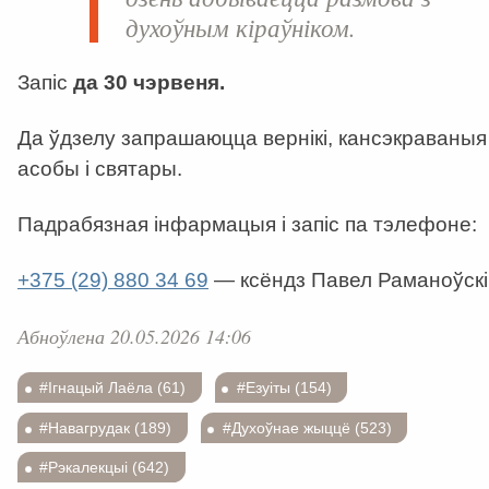
духоўным кіраўніком.
Запіс
да 30 чэрвеня.
Да ўдзелу запрашаюцца вернікі, кансэкраваныя
асобы і святары.
Падрабязная інфармацыя і запіс па тэлефоне:
+375 (29) 880 34 69
—
ксёндз Павел Раманоўскі
Абноўлена 20.05.2026 14:06
#Ігнацый Лаёла (61)
#Езуіты (154)
#Навагрудак (189)
#Духоўнае жыццё (523)
#Рэкалекцыі (642)