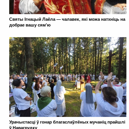
Святы Ігнацый Лаёла — чалавек, які можа натхніць на
добрае вашу сям'ю
Урачыстасці ў гонар благаслаўлёных мучаніц прайшлі
ў Навагрудку