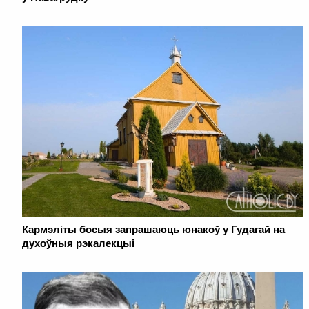
Кармэліты босыя запрашаюць юнакоў у Гудагай на
духоўныя рэкалекцыі