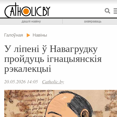
дашлі навіну
ахвяраваць
Галоўная
Навіны
У ліпені ў Навагрудку
пройдуць ігнацыянскія
рэкалекцыі
20.05.2026 14:05
Catholic.by