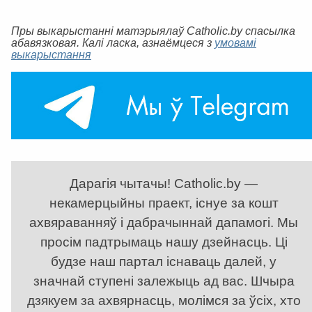
Пры выкарыстанні матэрыялаў Catholic.by спасылка
абавязковая. Калі ласка, азнаёмцеся з
умовамі
выкарыстання
Дарагія чытачы! Catholic.by —
некамерцыйны праект, існуе за кошт
ахвяраванняў і дабрачыннай дапамогі. Мы
просім падтрымаць нашу дзейнасць. Ці
будзе наш партал існаваць далей, у
значнай ступені залежыць ад вас. Шчыра
дзякуем за ахвярнасць, молімся за ўсіх, хто