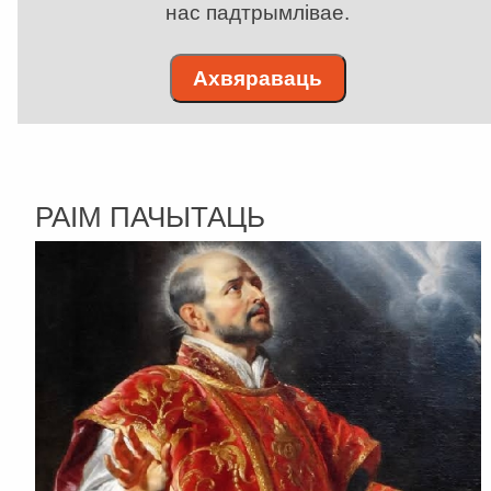
нас падтрымлівае.
Ахвяраваць
РАІМ ПАЧЫТАЦЬ