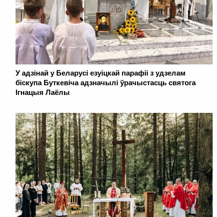
У адзінай у Беларусі езуіцкай парафіі з удзелам
біскупа Буткевіча адзначылі ўрачыстасць святога
Ігнацыя Лаёлы