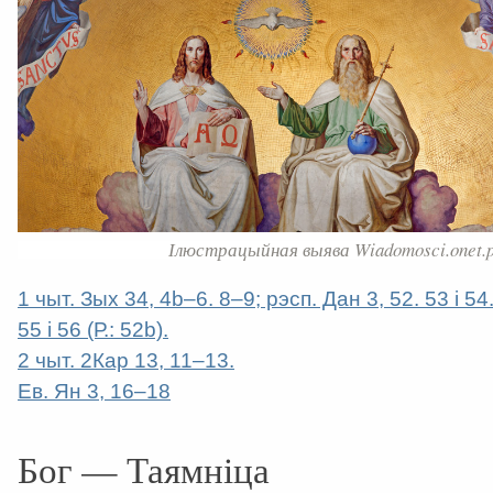
Ілюстрацыйная выява Wiadomosci.onet.p
1 чыт. Зых 34, 4b–6. 8–9; рэсп. Дан 3, 52. 53 і 54
55 і 56 (Р.: 52b).
2 чыт. 2Кар 13, 11–13.
Ев. Ян 3, 16–18
Бог — Таямніца