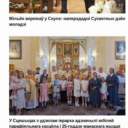
Мільён вернікаў у Сеуле: напярэдадні Сусветных дзён
моладзі
У Сцешыцах з удзелам іерарха адзначылі юбілей
парафіяльнага касцёла і 25-годдзе манаскага жыцця