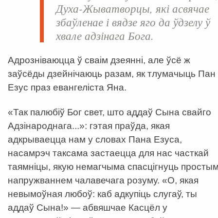
Духа-Жыватворцы, які асвячае
збаўленае і вядзе яго да ўдзелу ў
хвале адзінага Бога.
Адрозніваюцца ў сваім дзеянні, але ўсё ж
заўсёды дзейнічаюць разам, як тлумачыць Пан
Езус праз евангеліста Яна.
«Так палюбіў Бог свет, што аддаў Сына свайго
Адзінароднага...»: гэтая праўда, якая
адкрываецца нам у словах Пана Езуса,
насамрэч таксама застаецца для нас часткай
таямніцы, якую немагчыма спасцігнуць просты
напружваннем чалавечага розуму. «О, якая
невымоўная любоў: каб адкупіць слугаў, ты
аддаў Сына!» — абвяшчае Касцёл у