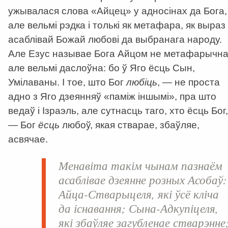
ужывалася слова «Айцец» у адносінах да Бога,
але вельмі рэдка і толькі як метафара, як выраз
асаблівай Божай любові да выбранага народу.
Але Езус называе Бога Айцом не метафарычна
але вельмі даслоўна: бо ў Яго ёсць Сын,
Умілаваны. І тое, што Бог
любіць
, — не проста
адно з Яго дзеянняў «паміж іншымі», пра што
ведаў і Ізраэль, але сутнасць таго, хто ёсць Бог,
— Бог
ёсць
любоў, якая стварае, збаўляе,
асвячае.
Менавіта такім чынам пазнаём
асаблівае дзеянне розных Асобаў:
Айца-Стварыцеля, які ўсё кліча
да існавання; Сына-Адкупіцеля,
які збаўляе загубленае стварэнне