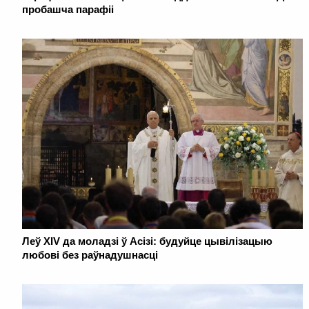
пробашча парафіі
Леў XIV да моладзі ў Асізі: будуйце цывілізацыю
любові без раўнадушнасці