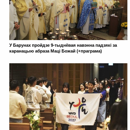
У Барунах пройдзе 9-тыднёвая навэнна падзякі за
каранацыю абраза Маці Божай (+праграма)