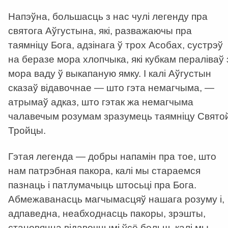
Напэўна, большасць з нас чулі легенду пра
святога Аўгустына, які, разважаючы пра
таямніцу Бога, адзінага ў трох Асобах, сустрэў
на беразе мора хлопчыка, які кубкам пераліваў 
мора ваду ў выкапаную ямку. І калі Аўгустын
сказаў відавочнае — што гэта немагчыма, —
атрымаў адказ, што гэтак жа немагчыма
чалавечым розумам зразумець таямніцу Свято
Тройцы.
Гэтая легенда — добры напамін пра тое, што
нам патрэбная пакора, калі мы стараемся
пазнаць і патлумачыць штосьці пра Бога.
Абмежаванасць магчымасцяў нашага розуму і,
адпаведна, неабходнасць пакоры, зрэшты,
становяцца відавочнымі ўсё больш, калі мы