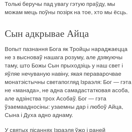
Толькі беручы пад увагу гэтую праўду, мы
можам мець поўны позірк на тое, хто мы ёсць.
Сын адкрывае Айца
Вопыт пазнання Бога як Тройцы нараджаецца
не з высноваў нашага розуму, але дзякуючы
таму, што Божы Сын прыходзіць у наш свет і
яўляе нечуваную навіну, якая пераварочвае
монатэістычны светапогляд Ізраэля: Бог — гэта
не «манада», не адна самадастатковая асоба,
але адзінства трох Асобаў. Бог — гэта
ўзаемаадносіны: узаемны дар і любоў Айца,
Сына і Духа адно аднаму.
У святых пісаннях Ізраэля ўжо і раней