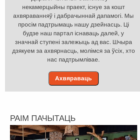
некамерцыйны праект, існуе за кошт
ахвяраванняў і дабрачыннай дапамогі. Мы
просім падтрымаць нашу дзейнасць. Ці
будзе наш партал існаваць далей, у
значнай ступені залежыць ад вас. Шчыра
дзякуем за ахвярнасць, молімся за ўсіх, хто
нас падтрымлівае.
Ахвяраваць
РАІМ ПАЧЫТАЦЬ