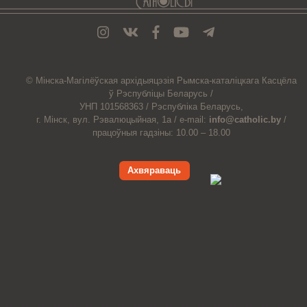
© Мiнска-Магiлёўская
архiдыяцэзiя
Рымска-каталіцкага
Касцёла
ў Рэспубліцы Беларусь /
УНП 101568363 /
Рэспубліка Беларусь,
г. Мінск, вул. Рэвалюцыйная, 1а /
e-mail:
info@catholic.by
/
працоўныя гадзіны: 10.00 – 18.00
Ахвяраваць