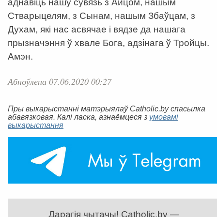
аднавіць нашу сувязь з Айцом, нашым
Стварыцелям, з Сынам, нашым Збаўцам, з
Духам, які нас асвячае і вядзе да нашага
прызначэння ў хвале Бога, адзінага ў Тройцы.
Амэн.
Абноўлена 07.06.2020 00:27
Пры выкарыстанні матэрыялаў Catholic.by спасылка
абавязковая. Калі ласка, азнаёмцеся з
умовамі
выкарыстання
Дарагія чытачы! Catholic.by —