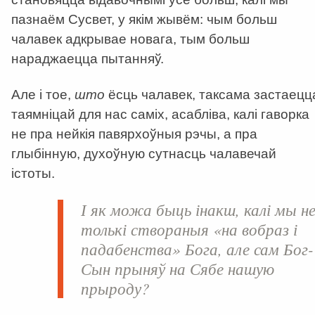
пазнаём Сусвет, у якім жывём: чым больш
чалавек адкрывае новага, тым больш
нараджаецца пытанняў.
Але і тое,
што
ёсць чалавек, таксама застаецц
таямніцай для нас саміх, асабліва, калі гаворка
не пра нейкія павярхоўныя рэчы, а пра
глыбінную, духоўную сутнасць чалавечай
істоты.
І як можа быць інакш, калі мы н
толькі створаныя «на вобраз і
падабенства» Бога, але сам Бог-
Сын прыняў на Сябе нашую
прыроду?