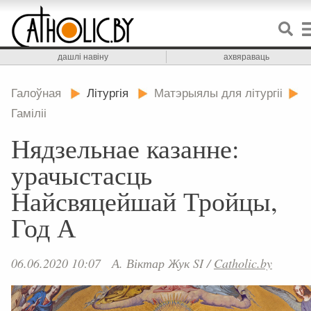
дашлі навіну
ахвяраваць
Галоўная
Літургія
Матэрыялы для літургіі
Гаміліі
Нядзельнае казанне:
урачыстасць
Найсвяцейшай Тройцы,
Год А
06.06.2020 10:07
А. Віктар Жук SI
/
Catholic.by