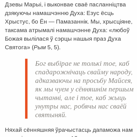
Дзевы Марыі, і выконвае сваё пасланніцтва
дзякуючы намашчэнню Духа: Езус ёсць
Хрыстус, бо Ён — Памазаннік. Мы, хрысціяне,
таксама атрымалі намашчэнне Духа: «любоў
Божая вылілася ў сэрцы нашыя праз Духа
Святога» (
Рым
5, 5).
Бог выбірае не толькі тое, каб
спадарожнічаць свайму народу,
адказваючы на просьбу Майсея,
як мы чуем у сённяшнім першым
чытанні, але і тое, каб жыць
унутры нас, робячы нас сваёй
святыняй.
Няхай сённяшняя ўрачыстасць дапаможа нам