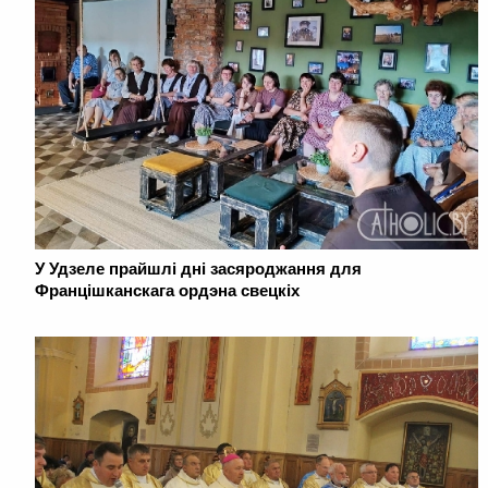
У Удзеле прайшлі дні засяроджання для
Францішканскага ордэна свецкіх