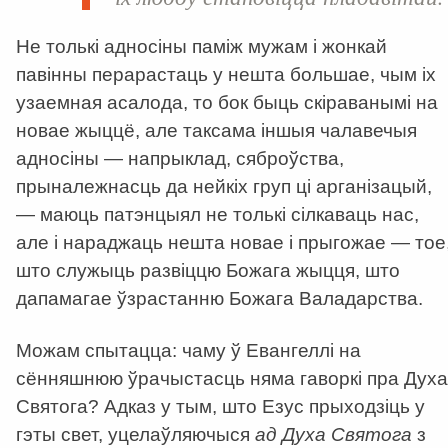
Не толькі адносіны паміж мужам і жонкай
павінны перарастаць у нешта большае, чым іх
узаемная асалода, то бок быць скіраванымі на
новае жыццё, але таксама іншыя чалавечыя
адносіны — напрыклад, сяброўства,
прыналежнасць да нейкіх груп ці арганізацый,
— маюць патэнцыял не толькі сілкаваць нас,
але і нараджаць нешта новае і прыгожае — тое
што служыць развіццю Божага жыцця, што
дапамагае ўзрастанню Божага Валадарства.
Можам спытацца: чаму ў Евангеллі на
сённяшнюю ўрачыстасць няма гаворкі пра Духа
Святога? Адказ у тым, што Езус прыходзіць у
гэты свет, уцелаўляючыся
ад Духа Святога
з