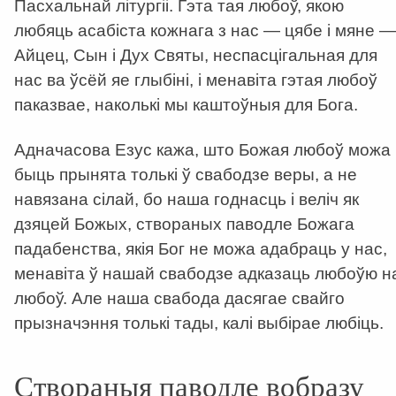
Пасхальнай літургіі. Гэта тая любоў, якою
любяць асабіста кожнага з нас — цябе і мяне —
Айцец, Сын і Дух Святы, неспасцігальная для
нас ва ўсёй яе глыбіні, і менавіта гэтая любоў
паказвае, наколькі мы каштоўныя для Бога.
Адначасова Езус кажа, што Божая любоў можа
быць прынята толькі ў свабодзе веры, а не
навязана сілай, бо наша годнасць і веліч як
дзяцей Божых, створаных паводле Божага
падабенства, якія Бог не можа адабраць у нас,
менавіта ў нашай свабодзе адказаць любоўю н
любоў. Але наша свабода дасягае свайго
прызначэння толькі тады, калі выбірае любіць.
Створаныя паводле вобразу