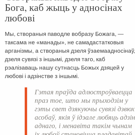
Бога, каб жыць у адносінах
любові
Мы, створаныя паводле вобразу Божага, —
таксама не «манады», не самадастатковыя
арганізмы, а створаныя дзеля ўзаемаадносінаў
дзеля сувязі з іншымі, дзеля таго, каб
рэалізаваць нашу сутнасць Божых дзяцей у
любові і адзінстве з іншымі.
Гэтая праўда адлюстроўваецца
праз тое, што мы прыходзім у
гэты свет дзякуючы сувязі дзвюх
асобаў, якія ў ідэале любяць адзі
аднаго, і менавіта такім чынам
іх любоў становіцца пладавітай.