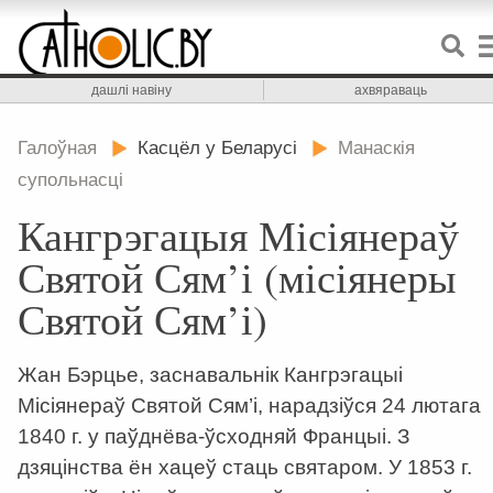
дашлі навіну
ахвяраваць
Галоўная
Касцёл у Беларусі
Манаскія
супольнасці
Кангрэгацыя Місіянераў
Святой Сям’і (місіянеры
Святой Сям’і)
Жан Бэрцье, заснавальнік Кангрэгацыі
Місіянераў Святой Сям’і, нарадзіўся 24 лютага
1840 г. у паўднёва-ўсходняй Францыі. З
дзяцінства ён хацеў стаць святаром. У 1853 г.