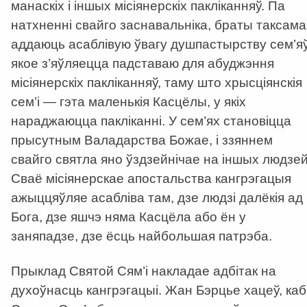
манаскіх і іншых місіянерскіх пакліканняў. Па
натхненні свайго заснавальніка, браты таксама
аддаюць асаблівую ўвагу душпастырству сем’яў
якое з’яўляецца падставаю для абуджэння
місіянерскіх пакліканняў, таму што хрысціянскія
сем’і — гэта маленькія Касцёлы, у якіх
нараджаюцца пакліканні. У сем’ях становіцца
прысутным Валадарства Божае, і ззяннем
свайго святла яно ўздзейнічае на іншых людзей
Сваё місіянерскае апостальства кангрэгацыя
ажыццяўляе асабліва там, дзе людзі далёкія ад
Бога, дзе яшчэ няма Касцёла або ён у
заняпадзе, дзе ёсць найбольшая патрэба.
Прыклад Святой Сям’і накладае адбітак на
духоўнасць кангрэгацыі. Жан Бэрцье хацеў, каб