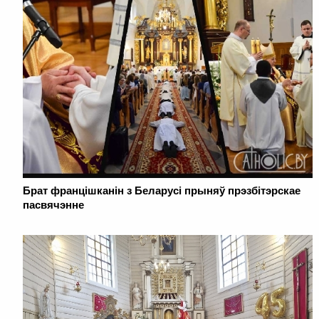
Брат францішканін з Беларусі прыняў прэзбітэрскае
пасвячэнне