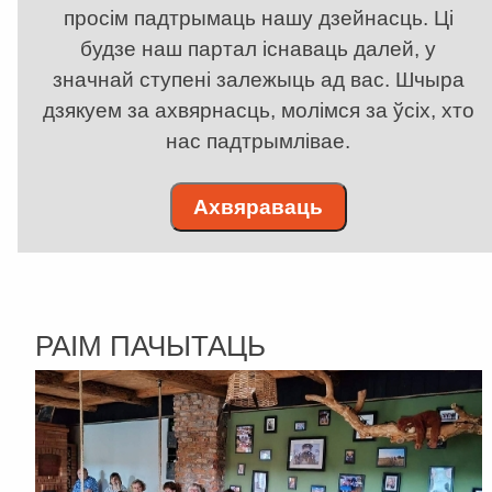
просім падтрымаць нашу дзейнасць. Ці
будзе наш партал існаваць далей, у
значнай ступені залежыць ад вас. Шчыра
дзякуем за ахвярнасць, молімся за ўсіх, хто
нас падтрымлівае.
Ахвяраваць
РАІМ ПАЧЫТАЦЬ