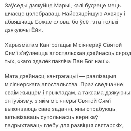
Заўсёды дзякуйце Марыі, калі будзеце мець
шчасце цэлебраваць Найсвяцейшую Ахвяру і
абвяшчаць Божае слова, бо ўсё гэта толькі
дзякуючы Ёй».
Харызматам Кангрэгацыі Місіянераў Святой
Сям’і з’яўляецца апостальская дзейнасць сяро
тых, «каго здалёк пакліча Пан Бог наш».
Мэта дзейнасці кангрэгацыі — рэалізацыя
місіянерскага апостальства. Праз сведчанне
сваім жыццём і прыкладам, а таксама дзякуючы
энтузіязму, з якім місіянеры Святой Сям’і
выконваюць свае заданні, яны спрабуюць
актывізаваць супольнасць вернікаў і
падрыхтаваць глебу для развіцця святарскіх,