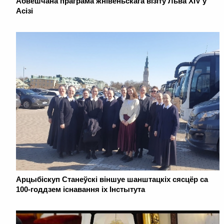
Абвешчана праграма жнівеньскага візіту Льва XIV у
Асізі
Арцыбіскуп Станеўскі віншуе шанштацкіх сясцёр са
100-годдзем існавання іх Інстытута