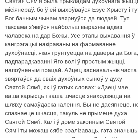
Святая Сям’я была прыкладам духоўнага жыцц
місіянераў, бо ў ёй выхоўваўся Езус Хрысту і ту
Бог бачным чынам звярнуўся да людзей. Тут
таксама з’явіўся найбольш выразны адказ
чалавека на дар Божы. Усе этапы выхавання ў
кангрэгацыі накіраваны на фармаванне
духоўнасці, якая грунтуецца на даверы да Бога
падпарадкаванні Яго волі ў простым жыцці,
напоўненым працай. Айцец заснавальнік часта
звяртаўся да сваіх духоўных сыноў у духу
Святой Сям’і, як і ў гэтых словах: «Дзеці мае,
ваша карысць і ваша шчасце знаходзяцца на
шляху самаўдасканалення. Вы не дасягнеце, н
спазнаеце шчасця, пакуль не прымеце духа
Святой Сям’і. Калі ў доме законным Святой
Сям’і ты можаш сябе рэалізаваць, гэта значыць