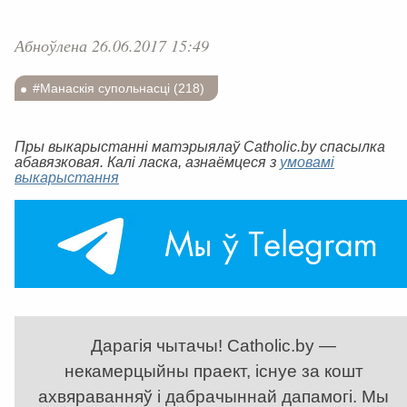
Абноўлена 26.06.2017 15:49
#Манаскія супольнасці (218)
Пры выкарыстанні матэрыялаў Catholic.by спасылка
абавязковая. Калі ласка, азнаёмцеся з
умовамі
выкарыстання
Дарагія чытачы! Catholic.by —
некамерцыйны праект, існуе за кошт
ахвяраванняў і дабрачыннай дапамогі. Мы