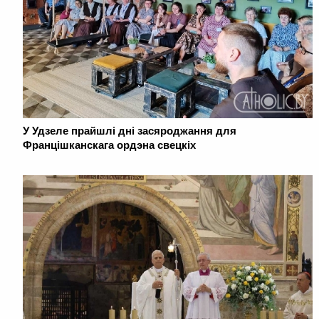
У Удзеле прайшлі дні засяроджання для
Францішканскага ордэна свецкіх