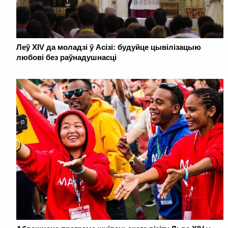
Леў XIV да моладзі ў Асізі: будуйце цывілізацыю
любові без раўнадушнасці