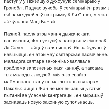
паступіў у Ніжэйшую духоўную семінарыю ў
Грэноблі. Падчас вучобы ў семінарыі ён разам 
сябрамі здзейсніў пілігрымку ў Ля Салет, месца
аб’яўлення Маці Божай.
Пазней, пасля атрымання дыяканскага
пасвячэння, Жан уступіў у навіцыят місіянераў 
Ля Салет — айцоў салятынцаў. Яшчэ будучы ў
навіцыяце, ён атрымаў святарскае пасвячэнне.
Маладога святара законніка хвалявала
праблема запозненых пакліканняў, а таксама
тых маладых людзей, якія з-за свайго
маёмаснага стану не маглі стаць святарамі.
Паколькі айцец Жан не мог вырашыць гэтыя
пытанні ва ўласнай кангрэгацыі, ён вырашыў
заснаваць новую законную супольнасць.