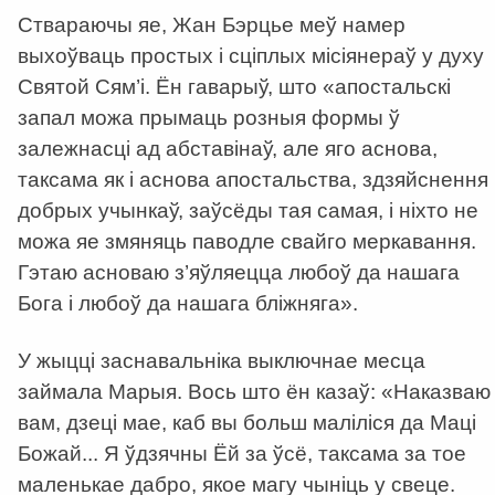
Ствараючы яе, Жан Бэрцье меў намер
выхоўваць простых і сціплых місіянераў у духу
Святой Сям’і. Ён гаварыў, што «апостальскі
запал можа прымаць розныя формы ў
залежнасці ад абставінаў, але яго аснова,
таксама як і аснова апостальства, здзяйснення
добрых учынкаў, заўсёды тая самая, і ніхто не
можа яе змяняць паводле свайго меркавання.
Гэтаю асноваю з’яўляецца любоў да нашага
Бога і любоў да нашага бліжняга».
У жыцці заснавальніка выключнае месца
займала Марыя. Вось што ён казаў: «Наказваю
вам, дзеці мае, каб вы больш маліліся да Маці
Божай... Я ўдзячны Ёй за ўсё, таксама за тое
маленькае дабро, якое магу чыніць у свеце.