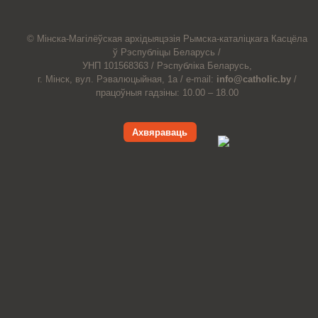
© Мiнска-Магiлёўская
архiдыяцэзiя
Рымска-каталіцкага
Касцёла
ў Рэспубліцы Беларусь /
УНП 101568363 /
Рэспубліка Беларусь,
г. Мінск, вул. Рэвалюцыйная, 1а /
e-mail:
info@catholic.by
/
працоўныя гадзіны: 10.00 – 18.00
Ахвяраваць