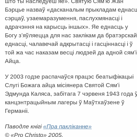
што ты наследуеш яе». Святую Сям’ю Жан
Бэрцье назваў «дасканалым прыкладам еднасц
сэрцаў, узаемаразумення, паслухмянасці і
адрачэння на карысць іншых». Яе еднасць у
Богу з’яўляецца для нас заклікам да братэрскай
еднасці, чалавечай адкрытасці і гасціннасці і ў
той жа час наказам весці людзей да адной сям’і
Айца.
У 2003 годзе распачаўся працэс беатыфікацыі
Слугі Божага айца місіянера Святой Сям’і
Эдмунда Каляса, забітага 7 чэрвеня 1943 года 
канцэнтрацыйным лагеры ў Маўтхаўзене ў
Германіі.
Паводле кнігі
«Пра пакліканне»
© «Pro Christo» 2005.