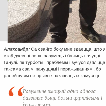
Аляксандр:
Са свайго боку мне здаецца, што я
стаў дзесьці лепш разумець і бачыць пачуцці
Ганулі, яе турботы і праблемы і вучуся дзяліцца
таксама сваімі пачуццямі і перажываннямі, бо
раней зусім не прывык паказваць іх камусьці.
Разуменне эмоцый адно аднога
дазваляе быць больш цярплівымі і
ўважлівымі.