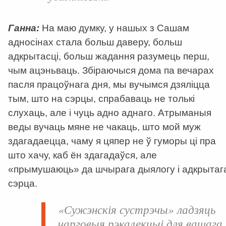
Ганна:
На маю думку, у нашых з Сашам
адносінах стала больш даверу, больш
адкрытасці, больш жадання разумець перш,
чым ацэньваць. Збіраючыся дома па вечарах
пасля працоўнага дня, мы вучымся дзяліцца
тым, што на сэрцы, спрабаваць не толькі
слухаць, але і чуць адно аднаго. Атрыманыя
веды вучаць мяне не чакаць, што мой муж
здагадаецца, чаму я цяпер не ў гуморы ці пра
што хачу, каб ён здагадаўся, але
«прымушаюць» да шчырага дыялогу і адкрытаг
сэрца.
«Сужэнскія сустрэчы» ладзяць
чарговыя рэкалекцыі для вашага