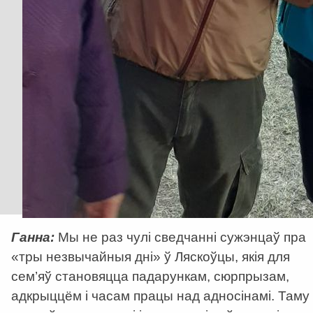
Ганна
:
Мы не раз чулі сведчанні сужэнцаў пра
«тры незвычайныя дні» ў Ляскоўцы, якія для
сем’яў становяцца падарункам, сюрпрызам,
адкрыццём і часам працы над адносінамі. Таму