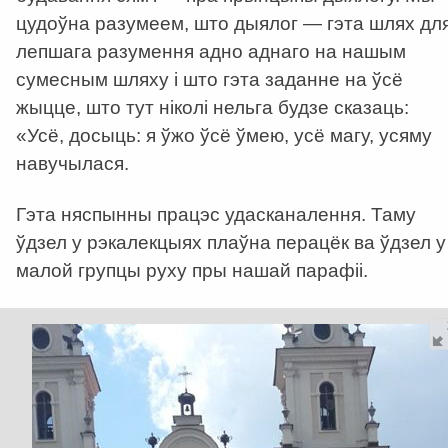
цудоўна разумеем, што дыялог — гэта шлях дл
лепшага разумення адно аднаго на нашым
сумесным шляху і што гэта заданне на ўсё
жыцце, што тут ніколі нельга будзе сказаць:
«Усё, досыць: я ўжо ўсё ўмею, усё магу, усяму
навучылася.
Гэта няспынны працэс удасканалення. Таму
ўдзел у рэкалекцыях плаўна перацёк ва ўдзел у
малой групцы руху пры нашай парафіі.