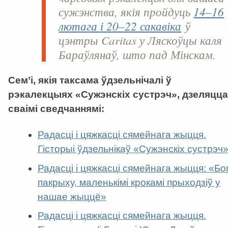
сужэнства, якія пройдуць
14–16
лютага і 20–22 сакавіка
ў
цэнтры
Caritas
у Ляскоўцы каля
Бараўлянаў, што пад Мінскам.
Сем’і, якія таксама ўдзельнічалі ў
рэкалекцыях «Сужэнскіх сустрэч», дзеляцца
сваімі сведчаннямі:
Радасці і цяжкасці сямейнага жыцця.
Гісторыі ўдзельнікаў «Сужэнскіх сустрэч
Радасці і цяжкасці сямейнага жыцця: «Бо
пакрыху, маленькімі крокамі прыходзіў у
нашае жыццё»
Радасці і цяжкасці сямейнага жыцця.