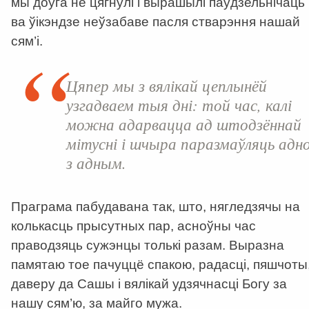
мы доўга не цягнулі і вырашылі паўдзельнічаць
ва ўікэндзе неўзабаве пасля стварэння нашай
сям’і.
Цяпер мы з вялікай цеплынёй
узгадваем тыя дні: той час, калі
можна адарвацца ад штодзённай
мітусні і шчыра паразмаўляць адн
з адным.
Праграма пабудавана так, што, нягледзячы на
колькасць прысутных пар, асноўны час
праводзяць сужэнцы толькі разам. Выразна
памятаю тое пачуццё спакою, радасці, пяшчоты
даверу да Сашы і вялікай удзячнасці Богу за
нашу сям’ю, за майго мужа.