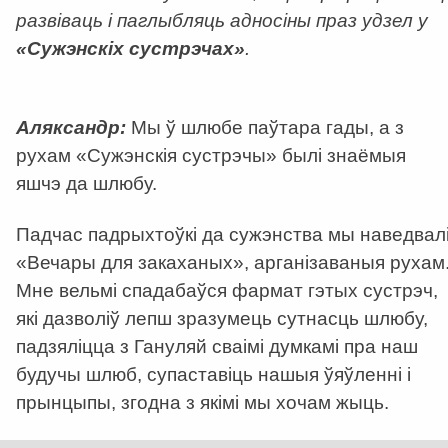
развіваць і паглыбляць адносіны праз удзел у
«Сужэнскіх сустрэчах»
.
Аляксандр:
Мы ў шлюбе паўтара гады, а з
рухам «Сужэнскія сустрэчы» былі знаёмыя
яшчэ да шлюбу.
Падчас падрыхтоўкі да сужэнства мы наведвал
«Вечары для закаханых», арганізаваныя рухам
Мне вельмі спадабаўся фармат гэтых сустрэч,
які дазволіў лепш зразумець сутнасць шлюбу,
падзяліцца з Гануляй сваімі думкамі пра наш
будучы шлюб, супаставіць нашыя ўяўленні і
прынцыпы, згодна з якімі мы хочам жыць.