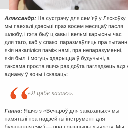
Аляксандр:
На сустрэчу для сем’яў у Ляскоўку
мы паехалі дзесьці праз восем месяцаў пасля
шлюбу, і гэта быў цікавы і вельмі карысны час
для таго, каб у спакоі паразмаўляць пра пытанні
якія накапіліся паміж намі, пра непаразуменні,
якія былі і могуць здарыцца ў будучыні, а
таксама проста яшчэ раз доўга паглядзець адзі
аднаму ў вочы і сказаць:
«Я цябе кахаю».
Ганна:
Яшчэ з «Вечароў для закаханых» мы
памяталі пра надзейны інструмент для
будавання сям’і — пра прынцыпы дыялогу. Мы