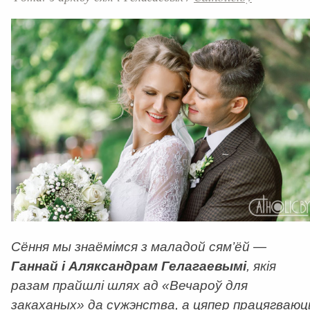
Сёння мы знаёмімся з маладой сям’ёй —
Ганнай і Аляксандрам Гелагаевымі
, якія
разам прайшлі шлях ад «Вечароў для
закаханых» да сужэнства, а цяпер працягваюц