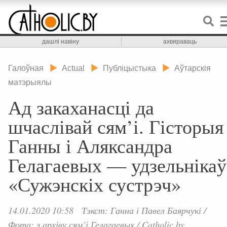
дашлі навіну
ахвяраваць
Галоўная
Actual
Публіцыстыка
Аўтарскія
матэрыялы
Ад закаханасці да
шчаслівай сям’і. Гісторыя
Ганны і Аляксандра
Гелагаевых — удзельнікаў
«Сужэнскіх сустрэч»
14.01.2020 10:58
Тэкст: Ганна і Павел Баярчукі
/
Фота: з архіву сям’і Гелагаевых
/
Catholic.by