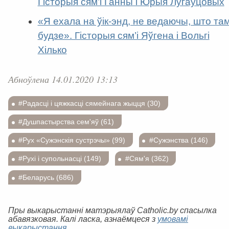
Гісторыя сям’і Ганны і Юрыя Лугаўцовых
«Я ехала на ўік-энд, не ведаючы, што та
будзе». Гісторыя сям’і Яўгена і Вольгі
Хілько
Абноўлена 14.01.2020 13:13
#Радасці і цяжкасці сямейнага жыцця (30)
#Душпастырства сем'яў (61)
#Рух «Сужэнскія сустрэчы» (99)
#Сужэнства (146)
#Рухі і супольнасці (149)
#Сям'я (362)
#Беларусь (686)
Пры выкарыстанні матэрыялаў Catholic.by спасылка
абавязковая. Калі ласка, азнаёмцеся з
умовамі
выкарыстання