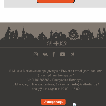
. . . . . . . . . . . . . . . . . . . . . . . . . . . . . . . . . . . . . . . . . . . . . . . . . . . . . . . . . . . . .
© Мiнска-Магiлёўская
архiдыяцэзiя
Рымска-каталіцкага
Касцёла
ў Рэспубліцы Беларусь /
УНП 101568363 /
Рэспубліка Беларусь,
г. Мінск, вул. Рэвалюцыйная, 1а /
e-mail:
info@catholic.by
/
працоўныя гадзіны: 10.00 – 18.00
Ахвяраваць