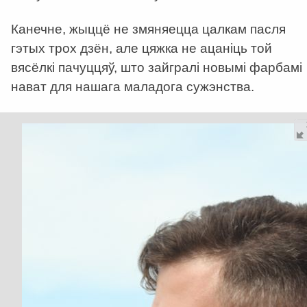
Канечне, жыццё не змяняецца цалкам пасля
гэтых трох дзён, але цяжка не ацаніць той
вясёлкі пачуццяў, што зайгралі новымі фарбамі
нават для нашага маладога сужэнства.