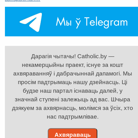
Дарагія чытачы! Catholic.by —
некамерцыйны праект, існуе за кошт
ахвяраванняў і дабрачыннай дапамогі. Мы
просім падтрымаць нашу дзейнасць. Ці
будзе наш партал існаваць далей, у
значнай ступені залежыць ад вас. Шчыра
дзякуем за ахвярнасць, молімся за ўсіх, хто
нас падтрымлівае.
Ахвяраваць