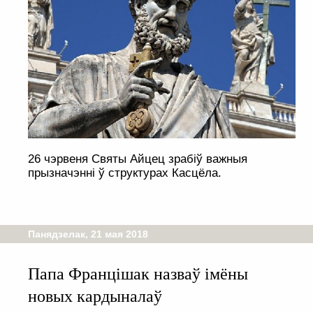
26 чэрвеня Святы Айцец зрабіў важныя
прызначэнні ў структурах Касцёла.
Панядзелак, 21 мая 2018
Папа Францішак назваў імёны
новых кардыналаў