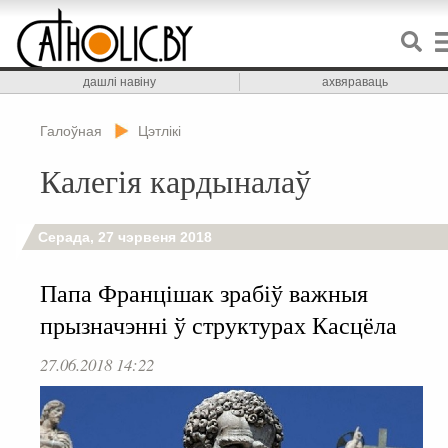
дашлі навіну
ахвяраваць
Галоўная
Цэтлікі
Калегія кардыналаў
Серада, 27 чэрвеня 2018
Папа Францішак зрабіў важныя
прызначэнні ў структурах Касцёла
27.06.2018 14:22