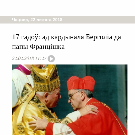
Чацвер, 22 лютага 2018
17 гадоў: ад кардынала Берголіа да
папы Францішка
22.02.2018 11:27