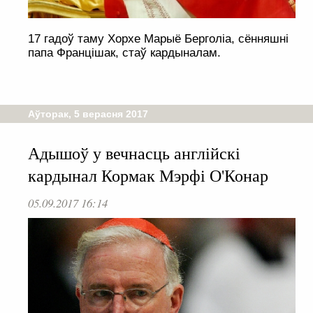
17 гадоў таму Хорхе Марыё Берголіа, сённяшні
папа Францішак, стаў кардыналам.
Аўторак, 5 верасня 2017
Адышоў у вечнасць англійскі
кардынал Кормак Мэрфі О'Конар
05.09.2017 16:14