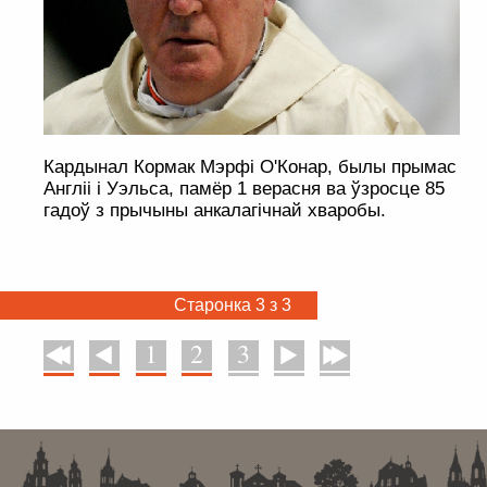
Кардынал Кормак Мэрфі О'Конар, былы прымас
Англіі і Уэльса, памёр 1 верасня ва ўзросце 85
гадоў з прычыны анкалагічнай хваробы.
Старонка 3 з 3
1
2
3
У пачатак
Назад
Наперад
У канец
. . . . . . . . . . . . . . . . . . . . . . . . . . . . . . . . . . . . . . . . . . . . . . . . . . . . . . . . . . . . .