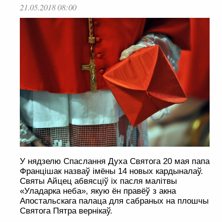
21.05.2018 08:00
У нядзелю Спаслання Духа Святога 20 мая папа
Францішак назваў імёны 14 новых кардыналаў.
Святы Айцец абвясціў іх пасля малітвы
«Уладарка неба», якую ён правёў з акна
Апостальскага палаца для сабраных на плошчы
Святога Пятра вернікаў.