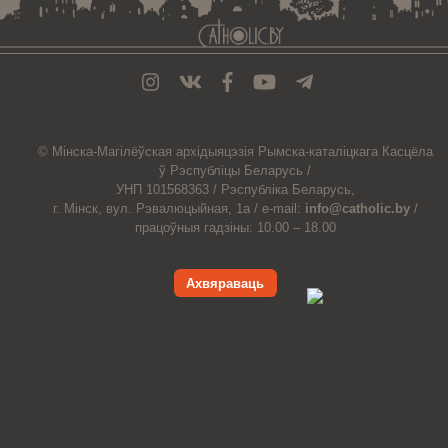
© Мiнска-Магiлёўская
архiдыяцэзiя
Рымска-каталіцкага
Касцёла
ў Рэспубліцы Беларусь /
УНП 101568363 /
Рэспубліка Беларусь,
г. Мінск, вул. Рэвалюцыйная, 1а /
e-mail:
info@catholic.by
/
працоўныя гадзіны: 10.00 – 18.00
Ахвяраваць