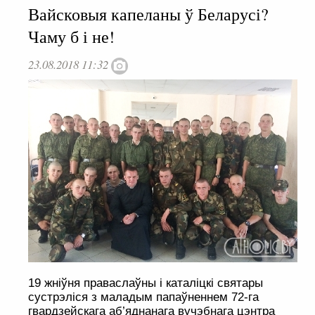
Вайсковыя капеланы ў Беларусі?
Чаму б і не!
23.08.2018 11:32
19 жніўня праваслаўны і каталіцкі святары
сустрэліся з маладым папаўненнем 72-га
гвардзейскага аб’яднанага вучэбнага цэнтра