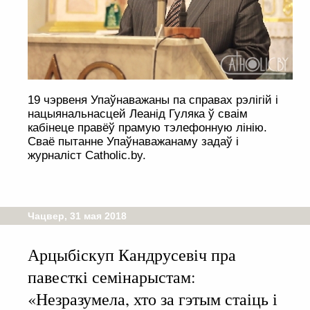
19 чэрвеня Упаўнаважаны па справах рэлігій і
нацыянальнасцей Леанід Гуляка ў сваім
кабінеце правёў прамую тэлефонную лінію.
Сваё пытанне Упаўнаважанаму задаў і
журналіст Catholic.by.
Чацвер, 31 мая 2018
Арцыбіскуп Кандрусевіч пра
павесткі семінарыстам:
«Незразумела, хто за гэтым стаіць і