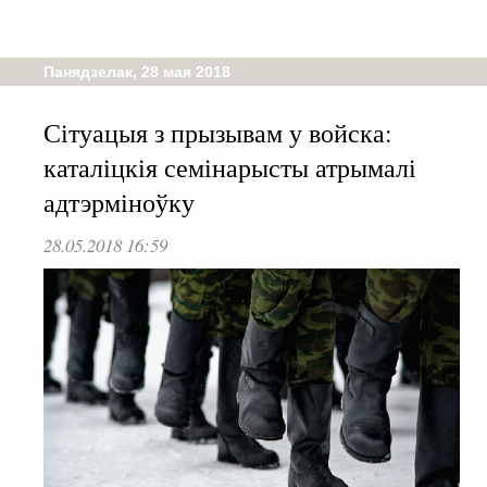
Панядзелак, 28 мая 2018
Сітуацыя з прызывам у войска:
каталіцкія семінарысты атрымалі
адтэрміноўку
28.05.2018 16:59