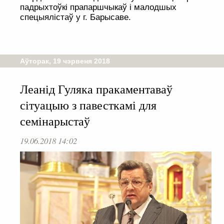
падрыхтоўкі прапаршчыкаў і малодшых
спецыялістаў у г. Барысаве.
Аўторак, 19 чэрвеня 2018
Леанід Гуляка пракаментаваў
сітуацыю з павесткамі для
семінарыстаў
19.06.2018 14:02