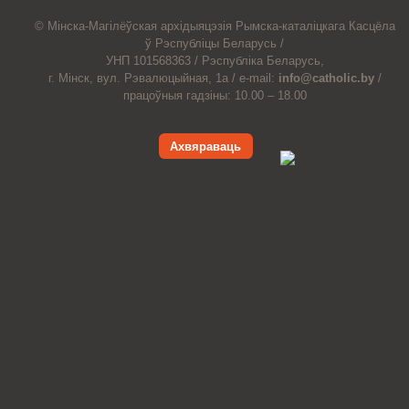
© Мiнска-Магiлёўская
архiдыяцэзiя
Рымска-каталіцкага
Касцёла
ў Рэспубліцы Беларусь /
УНП 101568363 /
Рэспубліка Беларусь,
г. Мінск, вул. Рэвалюцыйная, 1а /
e-mail:
info@catholic.by
/
працоўныя гадзіны: 10.00 – 18.00
Ахвяраваць