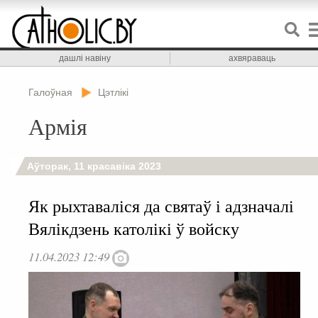
дашлі навіну
ахвяраваць
Галоўная
Цэтлікі
Армія
Аўторак, 11 красавіка 2023
Як рыхтаваліся да святаў і адзначалі
Вялікдзень католікі ў войску
11.04.2023 12:49