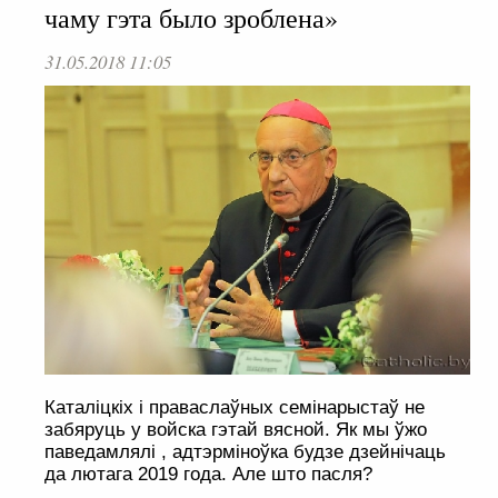
чаму гэта было зроблена»
31.05.2018 11:05
Каталіцкіх і праваслаўных семінарыстаў не
забяруць у войска гэтай вясной. Як мы ўжо
паведамлялі , адтэрміноўка будзе дзейнічаць
да лютага 2019 года. Але што пасля?