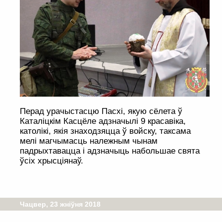
Перад урачыстасцю Пасхі, якую сёлета ў
Каталіцкім Касцёле адзначылі 9 красавіка,
католікі, якія знаходзяцца ў войску, таксама
мелі магчымасць належным чынам
падрыхтавацца і адзначыць набольшае свята
ўсіх хрысціянаў.
Чацвер, 23 жніўня 2018