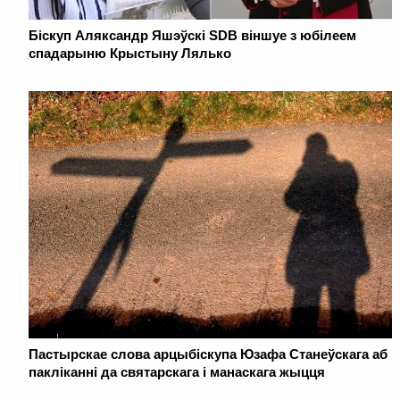
Біскуп Аляксандр Яшэўскі SDB віншуе з юбілеем
спадарыню Крыстыну Лялько
Пастырскае слова арцыбіскупа Юзафа Станеўскага аб
пакліканні да святарскага і манаскага жыцця