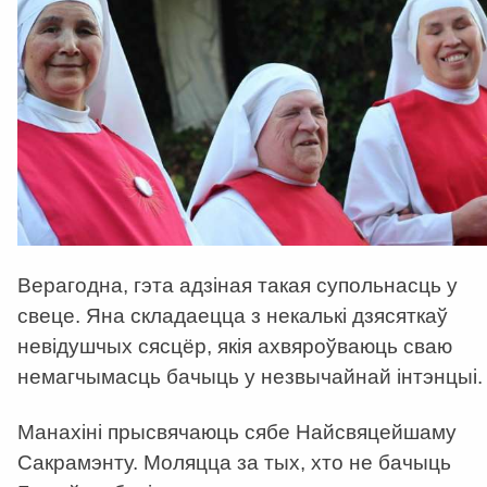
Верагодна, гэта адзіная такая супольнасць у
свеце. Яна складаецца з некалькі дзясяткаў
невідушчых сясцёр, якія ахвяроўваюць сваю
немагчымасць бачыць у незвычайнай інтэнцыі.
Манахіні прысвячаюць сябе Найсвяцейшаму
Сакрамэнту. Моляцца за тых, хто не бачыць