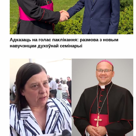
Адказаць на голас паклікання: размова з новым
навучэнцам духоўнай семінарыі