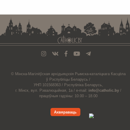
. . . . . . . . . . . . . . . . . . . . . . . . . . . . . . . . . . . . . . . . . . . . . . . . . . . . . . . . . . . . .
© Мiнска-Магiлёўская
архiдыяцэзiя
Рымска-каталіцкага
Касцёла
ў Рэспубліцы Беларусь /
УНП 101568363 /
Рэспубліка Беларусь,
г. Мінск, вул. Рэвалюцыйная, 1а /
e-mail:
info@catholic.by
/
працоўныя гадзіны: 10.00 – 18.00
Ахвяраваць