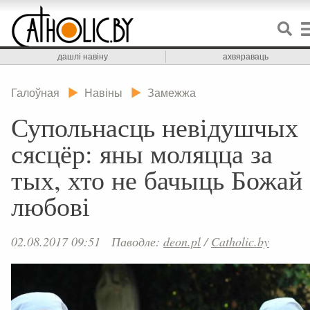
дашлі навіну
ахвяраваць
Галоўная
Навіны
Замежжа
Супольнасць невідушчых
сясцёр: яны моляцца за
тых, хто не бачыць Божай
любові
02.08.2017 09:51
Паводле:
deon.pl
/
Catholic.by