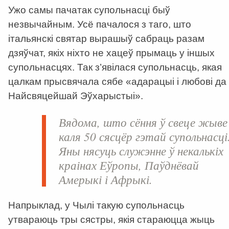
Ужо самы пачатак супольнасці быў
незвычайным. Усё пачалося з таго, што
італьянскі святар вырашыў сабраць разам
дзяўчат, якіх ніхто не хацеў прымаць у іншых
супольнасцях. Так з’явілася супольнасць, якая
цалкам прысвячала сябе «адарацыі і любові да
Найсвяцейшай Эўхарыстыі».
Вядома, што сёння ў свеце жыве
каля 50 сясцёр гэтай супольнасці
Яны нясуць служэнне ў некалькіх
краінах Еўропы, Паўднёвай
Амерыкі і Афрыкі.
Напрыклад, у Чылі такую супольнасць
утвараюць тры сястры, якія стараюцца жыць