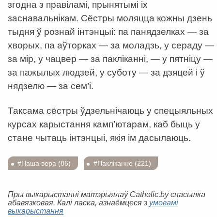
згодна з правіламі, прынятымі іх
заснавальнікам. Сёстры моляцца кожны дзень
тыдня ў рознай інтэнцыі: па панядзелках — за
хворых, па аўторках — за моладзь, у сераду —
за мір, у чацвер — за пакліканні, — у пятніцу —
за пажылых людзей, у суботу — за дзяцей і ў
нядзелю — за сем’і.
Таксама сёстры ўдзельнічаюць у спецыяльных
курсах карыстання камп’ютарам, каб быць у
стане чытаць інтэнцыі, якія ім дасылаюць.
#Наша вера (86)
#Пакліканне (221)
Пры выкарыстанні матэрыялаў Catholic.by спасылка
абавязковая. Калі ласка, азнаёмцеся з
умовамі
выкарыстання