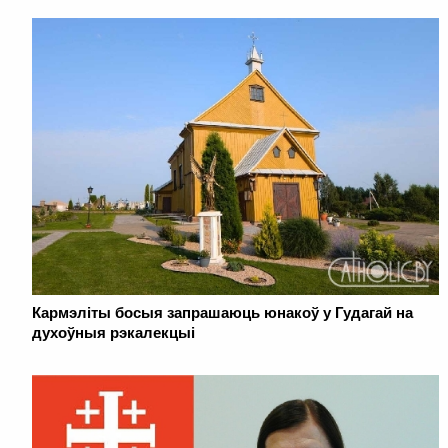
Кармэліты босыя запрашаюць юнакоў у Гудагай на
духоўныя рэкалекцыі