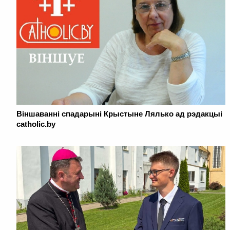
Віншаванні спадарыні Крыстыне Лялько ад рэдакцыі
catholic.by