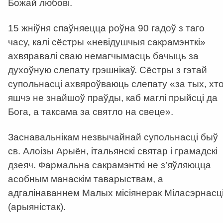
Божай любові.
15 жніўня спаўняецца роўна 90 гадоў з таго
часу, калі сёстры «невідушчыя сакрамэнткі»
ахвяравалі сваю немагчымасць бачыць за
духоўную слепату грэшнікаў. Сёстры з гэтай
супольнасці ахвяроўваюць слепату «за тых, хт
яшчэ не знайшоў праўды, каб маглі прыйсці да
Бога, а таксама за святло на свеце».
Заснавальнікам незвычайнай супольнасці быў
св. Алоізы Арыён, італьянскі святар і грамадскі
дзеяч. Фармальна сакрамэнткі не з’яўляюцца
асобным манаскім таварыствам, а
адгалінаваннем Малых місіянерак Міласэрнасц
(арыяністак).