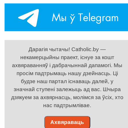
Дарагія чытачы! Catholic.by —
некамерцыйны праект, існуе за кошт
ахвяраванняў і дабрачыннай дапамогі. Мы
просім падтрымаць нашу дзейнасць. Ці
будзе наш партал існаваць далей, у
значнай ступені залежыць ад вас. Шчыра
дзякуем за ахвярнасць, молімся за ўсіх, хто
нас падтрымлівае.
Ахвяраваць