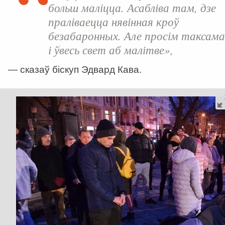
больш маліцца. Асабліва там, дзе
праліваецца нявінная кроў
безабаронных. Але просім таксама
і ўвесь свет аб малітве»,
— сказаў біскуп Эдвард Кава.