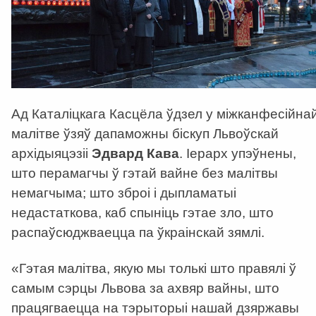
Ад Каталіцкага Касцёла ўдзел у міжканфесійна
малітве ўзяў дапаможны біскуп Львоўскай
архідыяцэзіі
Эдвард Кава
. Іерарх упэўнены,
што перамагчы ў гэтай вайне без малітвы
немагчыма; што зброі і дыпламатыі
недастаткова, каб спыніць гэтае зло, што
распаўсюджваецца па ўкраінскай зямлі.
«Гэтая малітва, якую мы толькі што правялі ў
самым сэрцы Львова за ахвяр вайны, што
працягваецца на тэрыторыі нашай дзяржавы