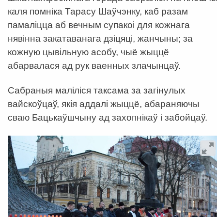
каля помніка Тарасу Шаўчэнку, каб разам
памаліцца аб вечным супакоі для кожнага
нявінна закатаванага дзіцяці, жанчыны; за
кожную цывільную асобу, чыё жыццё
абарвалася ад рук ваенных злачынцаў.
Сабраныя маліліся таксама за загінулых
вайскоўцаў, якія аддалі жыццё, абараняючы
сваю Бацькаўшчыну ад захопнікаў і забойцаў.