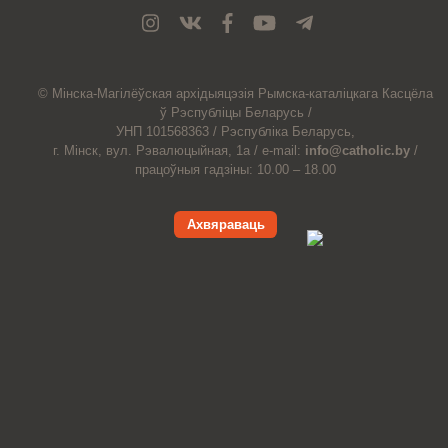
© Мiнска-Магiлёўская
архiдыяцэзiя
Рымска-каталіцкага
Касцёла
ў Рэспубліцы Беларусь /
УНП 101568363 /
Рэспубліка Беларусь,
г. Мінск, вул. Рэвалюцыйная, 1а /
e-mail:
info@catholic.by
/
працоўныя гадзіны: 10.00 – 18.00
Ахвяраваць