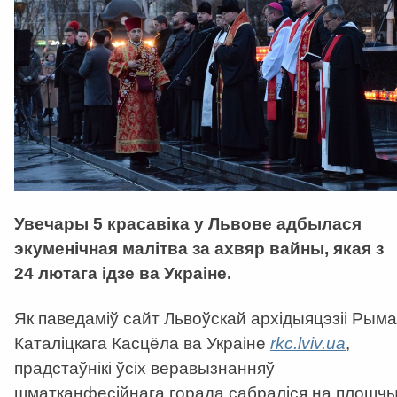
Увечары 5 красавіка у Львове адбылася
экуменічная малітва за ахвяр вайны, якая з
24 лютага ідзе ва Украіне.
Як паведаміў сайт Львоўскай архідыяцэзіі Рыма
Каталіцкага Касцёла ва Украіне
rkc.lviv.ua
,
прадстаўнікі ўсіх веравызнанняў
шматканфесійнага горада сабраліся на плошч