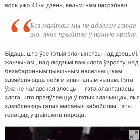
вось ужо 41-ы дзень, вельмі нам патрэбная.
Без малітвы мы не адолеем гэтае
зло, якое прыйшло ў нашую краіну.
Відаць, што ўсе гэтыя злачынствы над дзецьмі,
жанчынамі, над людзьмі пажылога ўзросту, над
безабаронным цывільным насельніцтвам
здзяйсняюцца нейкім апантаным чынам. Гэта
ўжо не чалавечая злосць — гэта апантанасць
злога, што праяўляецца ў гэтых злачынцах, якія
здзяйсняюць гэтыя масавыя забойствы, гэты
генацыд украінскага народа.