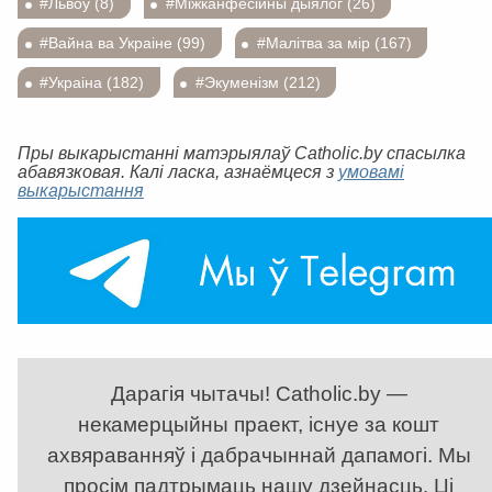
#Львоў (8)
#Міжканфесійны дыялог (26)
#Вайна ва Украіне (99)
#Малітва за мір (167)
#Украіна (182)
#Экуменізм (212)
Пры выкарыстанні матэрыялаў Catholic.by спасылка
абавязковая. Калі ласка, азнаёмцеся з
умовамі
выкарыстання
Дарагія чытачы! Catholic.by —
некамерцыйны праект, існуе за кошт
ахвяраванняў і дабрачыннай дапамогі. Мы
просім падтрымаць нашу дзейнасць. Ці