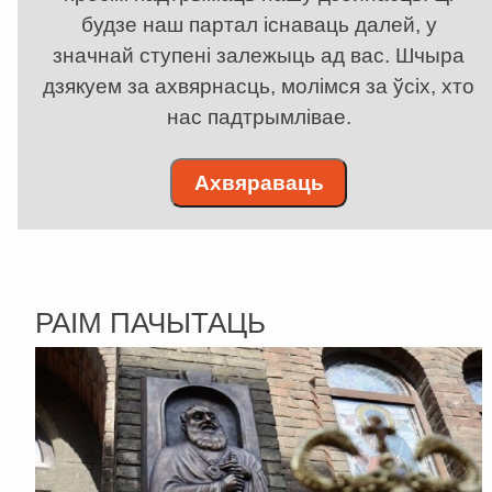
будзе наш партал існаваць далей, у
значнай ступені залежыць ад вас. Шчыра
дзякуем за ахвярнасць, молімся за ўсіх, хто
нас падтрымлівае.
Ахвяраваць
РАІМ ПАЧЫТАЦЬ