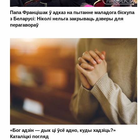
Папа Францішак ў адказ на пытанне маладога біскупа
з Беларусі: Ніколі нельга закрываць дзверы для
перагавораў
«Бог адзін — дык ці ўсё адно, куды хадзіць?»
Каталіцкі погляд