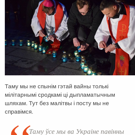
Таму мы не спынім гэтай вайны толькі
мілітарнымі сродкамі ці дыпламатычным
шляхам. Тут без малітвы і посту мы не
справімся.
Таму ўсе мы ва Украіне павінны