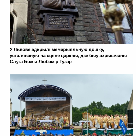
У Львове адкрылі мемарыяльную дошку,
усталяваную на сцяне царквы, дзе быў ахрышчаны
Слуга Божы Любамір Гузар