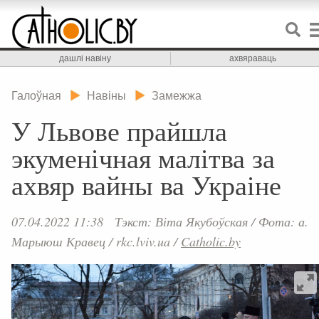
дашлі навіну
ахвяраваць
Галоўная
Навіны
Замежжа
У Львове прайшла
экуменічная малітва за
ахвяр вайны ва Украіне
07.04.2022 11:38
Тэкст: Віта Якубоўская
/
Фота: а.
Марыюш Кравец / rkc.lviv.ua
/
Catholic.by