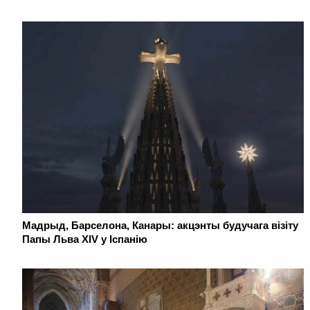
Мадрыд, Барселона, Канары: акцэнты будучага візіту
Папы Льва XIV у Іспанію