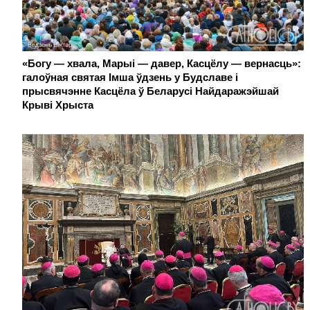
«Богу — хвала, Марыі — давер, Касцёлу — вернасць»:
галоўная святая Імша ўдзень у Будславе і
прысвячэнне Касцёла ў Беларусі Найдаражэйшай
Крыві Хрыста