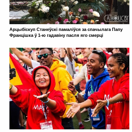
Арцыбіскуп Станеўскі памаліўся за спачылага Папу
Францішка ў 1-ю гадавіну пасля яго смерці