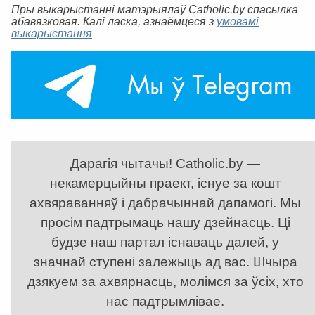
Пры выкарыстанні матэрыялаў Catholic.by спасылка
абавязковая. Калі ласка, азнаёмцеся з
умовамі
выкарыстання
Дарагія чытачы! Catholic.by —
некамерцыйны праект, існуе за кошт
ахвяраванняў і дабрачыннай дапамогі. Мы
просім падтрымаць нашу дзейнасць. Ці
будзе наш партал існаваць далей, у
значнай ступені залежыць ад вас. Шчыра
дзякуем за ахвярнасць, молімся за ўсіх, хто
нас падтрымлівае.