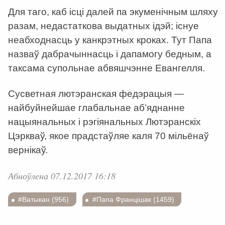
Для таго, каб ісці далей па экуменічным шляху
разам, недастаткова выдатных ідэй; існуе
неабходнасць у канкрэтных кроках. Тут Папа
назваў дабрачыннасць і дапамогу бедным, а
таксама супольнае абвяшчэнне Евангелля.
Сусветная лютэранская федэрацыя —
найбуйнейшае глабальнае аб’яднанне
нацыянальных і рэгіянальных Лютэранскіх
Цэркваў, якое прадстаўляе каля 70 мільёнаў
вернікаў.
Абноўлена 07.12.2017 16:18
#Ватыкан (956)
#Папа Францішак (1459)