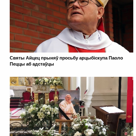
Святы Айцец прыняў просьбу арцыбіскупа Паоло
Пеццы аб адстаўцы