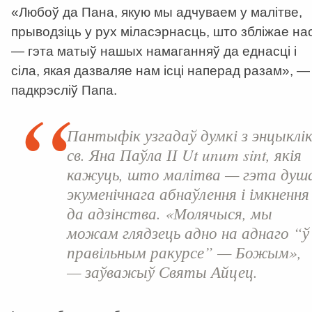
«Любоў да Пана, якую мы адчуваем у малітве,
прыводзіць у рух міласэрнасць, што збліжае на
— гэта матыў нашых намаганняў да еднасці і
сіла, якая дазваляе нам ісці наперад разам», —
падкрэсліў Папа.
Пантыфік узгадаў думкі з энцыклік
св. Яна Паўла ІІ Ut unum sint, якія
кажуць, што малітва — гэта душ
экуменічнага абнаўлення і імкнення
да адзінства. «Молячыся, мы
можам глядзець адно на аднаго “ў
правільным ракурсе” — Божым»,
— заўважыў Святы Айцец.