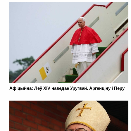
Афіцыйна: Леў XIV наведае Уругвай, Аргенціну і Перу