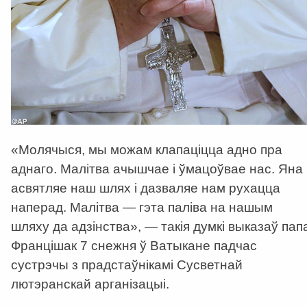
«Молячыся, мы можам клапаціцца адно пра
аднаго. Малітва ачышчае і ўмацоўвае нас. Яна
асвятляе наш шлях і дазваляе нам рухацца
наперад. Малітва — гэта паліва на нашым
шляху да адзінства», — такія думкі выказаў пап
Францішак 7 снежня ў Ватыкане падчас
сустрэчы з прадстаўнікамі Сусветнай
лютэранскай арганізацыі.