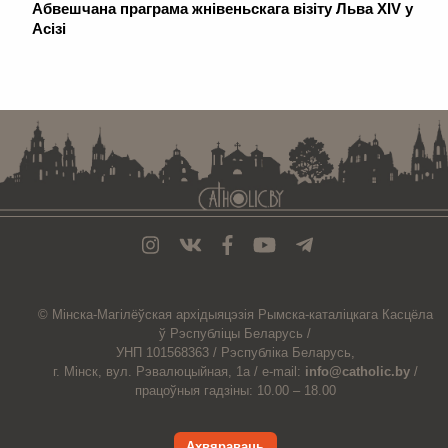
Абвешчана праграма жнівеньскага візіту Льва XIV у
Асізі
. . . . . . . . . . . . . . . . . . . . . . . . . . . . . . . . . . . . . . . . . . . . . . . . . . . . . . . . . . . . .
© Мiнска-Магiлёўская
архiдыяцэзiя
Рымска-каталіцкага
Касцёла
ў Рэспубліцы Беларусь /
УНП 101568363 /
Рэспубліка Беларусь,
г. Мінск, вул. Рэвалюцыйная, 1а /
e-mail:
info@catholic.by
/
працоўныя гадзіны: 10.00 – 18.00
Ахвяраваць