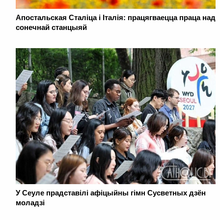
Апостальская Сталіца і Італія: працягваецца праца над
сонечнай станцыяй
У Сеуле прадставілі афіцыйны гімн Сусветных дзён
моладзі