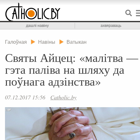
дашлі навіну
ахвяраваць
Галоўная
Навіны
Ватыкан
Святы Айцец: «малітва —
гэта паліва на шляху да
поўнага адзінства»
07.12.2017 15:56
Catholic.by