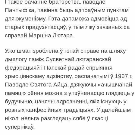
І такое бачанне братэрства, паводле
Пантыфіка, павінна быць адпраўным пунктам
для экуменізму. Гэта дапаможа адмовіцца ад
старых прадузятасцяў, у тым ліку звязаных са
справай Марціна Лютэра.
Ужо шмат зроблена ў гэтай справе на шляху
дыялогу паміж Сусветнай лютэранскай
федэрацыяй і Папскай радай спрыяння
хрысціянскаму адзінству, распачатымі ў 1967 г.
Паводле Святога Айца, дзякуючы «ачышчанай
памяці» сёння можна з упэўненасцю глядзець у
будучыню, цэнячы адрозненні, якія існуюць у
розных канфесійных традыцыях. У далейшым
ніколі нельга разглядаць сябе ў якасці
супернікаў.