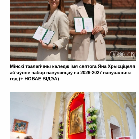
Мінскі тэалагічны каледж імя святога Яна Хрысціцеля
аб’яўляе набор навучэнцаў на 2026-2027 навучальны
год (+ НОВАЕ ВІДЭА)