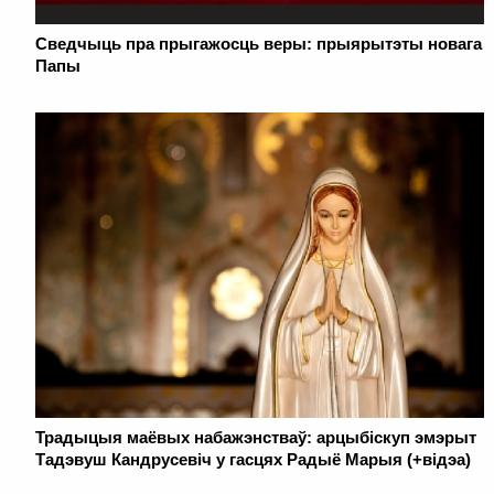
Сведчыць пра прыгажосць веры: прыярытэты новага
Папы
Традыцыя маёвых набажэнстваў: арцыбiскуп эмэрыт
Тадэвуш Кандрусевiч у гасцях Радыё Марыя (+відэа)