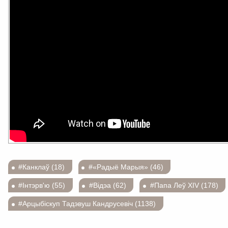
#Канклаў (18)
#«Радыё Марыя» (46)
#Інтэрв'ю (55)
#Відэа (62)
#Папа Леў XIV (178)
#Арцыбіскуп Тадэвуш Кандрусевіч (1138)