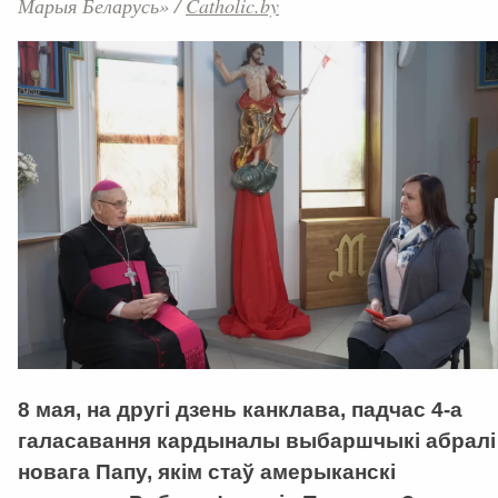
Марыя Беларусь»
/
Catholic.by
8 мая, на другі дзень канклава, падчас 4-а
галасавання кардыналы выбаршчыкі абралі
новага Папу, якім стаў амерыканскі