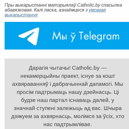
Пры выкарыстанні матэрыялаў Catholic.by спасылка
абавязковая. Калі ласка, азнаёмцеся з
умовамі
выкарыстання
Дарагія чытачы! Catholic.by —
некамерцыйны праект, існуе за кошт
ахвяраванняў і дабрачыннай дапамогі. Мы
просім падтрымаць нашу дзейнасць. Ці
будзе наш партал існаваць далей, у
значнай ступені залежыць ад вас. Шчыра
дзякуем за ахвярнасць, молімся за ўсіх, хто
нас падтрымлівае.