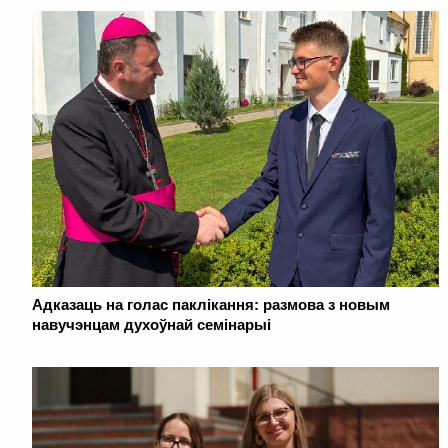
Адказаць на голас паклікання: размова з новым
навучэнцам духоўнай семінарыі