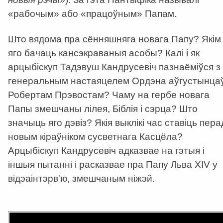
«рабочым» або «працоўным» Папам.
Што вядома пра сённяшняга новага Папу? Якім
яго бачаць кансэкраваныя асобы? Калі і як
арцыбіскуп Тадэвуш Кандрусевіч пазнаёміўся з
генеральным настаяцелем Ордэна аўгустынца
Робертам Прэвостам? Чаму на гербе новага
Папы змешчаны лілея, Біблія і сэрца? Што
значыць яго дэвіз? Якія выклікі час ставіць пера
новым кіраўніком сусветнага Касцёла?
Арцыбіскуп Кандрусевіч адказвае на
гэтыя і
іншыя пытанн
і і расказвае пра Папу Льва XIV у
відэаінтэрв'ю, змешчаным ніжэй.