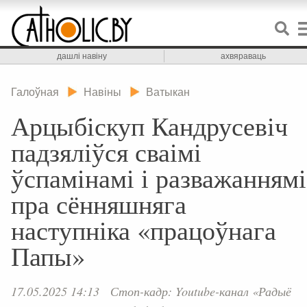
дашлі навіну
ахвяраваць
Галоўная
Навіны
Ватыкан
Арцыбіскуп Кандрусевіч
падзяліўся сваімі
ўспамінамі і разважаннямі
пра сённяшняга
наступніка «працоўнага
Папы»
17.05.2025 14:13
Стоп-кадр: Youtube-канал «Радыё