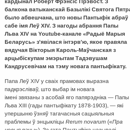
кардынал Роберт Фрэнсіс Прэвост. З
балкона ватыканскай Базылікі Святога Пятр
было абвешчана, што новы Пантыфік абраў
сабе імя Леў XIV. З нагоды абрання Папы
Льва XIV на Youtube-канале «Радыё Марыя
Беларусь» з'явілася інтэрв'ю, якое правяла
вядучая Вікторыя Кароль-Маўчанская з
арцыбіскупам эмэрытам Тадэвушам
Кандрусевічам на тэму новага пантыфікату.
Папа Леў XIV у сваіх прамовах выразна
падкрэсліваў, што выбар ім новага
імені звязаны з асобай яго папярэдніка — Папы
Льва XIII (гады пантыфікату 1878-1903),
—
які
упершыню ўзняў тагачасныя сацыяльныя
праблемы ў энцыкліцы
Rerum novarum
(
«
Пра
новыя рэчы
»). За гэта Пантыфіка называлі