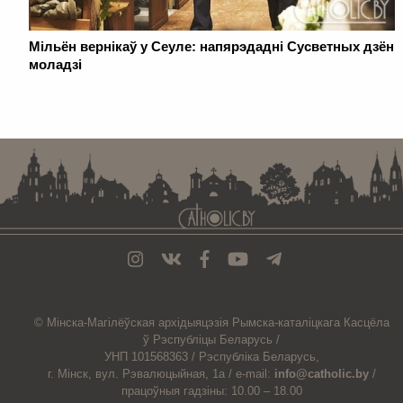
Мільён вернікаў у Сеуле: напярэдадні Сусветных дзён
моладзі
. . . . . . . . . . . . . . . . . . . . . . . . . . . . . . . . . . . . . . . . . . . . . . . . . . . . . . . . . . . . .
© Мiнска-Магiлёўская
архiдыяцэзiя
Рымска-каталіцкага
Касцёла
ў Рэспубліцы Беларусь /
УНП 101568363 /
Рэспубліка Беларусь,
г. Мінск, вул. Рэвалюцыйная, 1а /
e-mail:
info@catholic.by
/
працоўныя гадзіны: 10.00 – 18.00