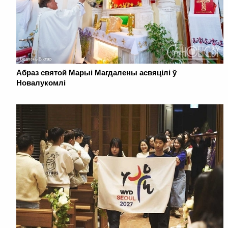
Абраз святой Марыі Магдалены асвяцілі ў
Новалукомлі