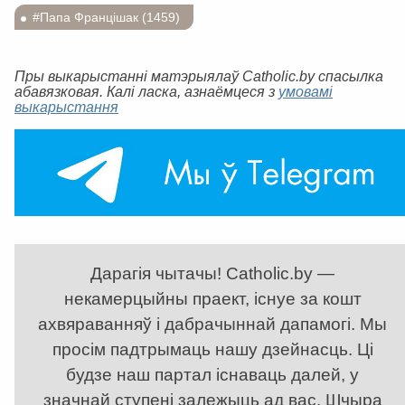
#Папа Францішак (1459)
Пры выкарыстанні матэрыялаў Catholic.by спасылка
абавязковая. Калі ласка, азнаёмцеся з
умовамі
выкарыстання
Дарагія чытачы! Catholic.by —
некамерцыйны праект, існуе за кошт
ахвяраванняў і дабрачыннай дапамогі. Мы
просім падтрымаць нашу дзейнасць. Ці
будзе наш партал існаваць далей, у
значнай ступені залежыць ад вас. Шчыра