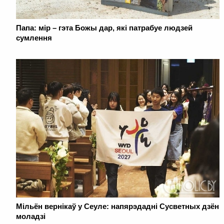
Папа: мір – гэта Божы дар, які патрабуе людзей
сумлення
Мільён вернікаў у Сеуле: напярэдадні Сусветных дзён
моладзі