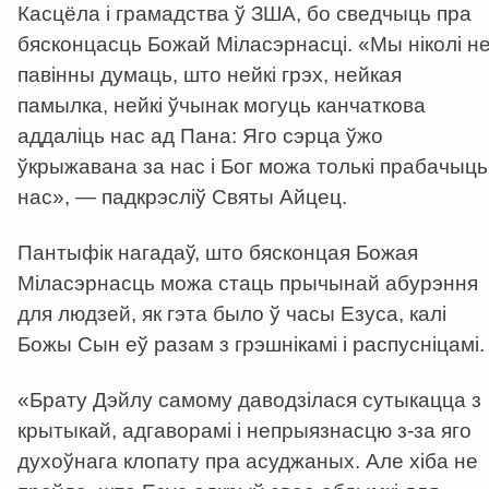
Касцёла і грамадства ў ЗША, бо сведчыць пра
бясконцасць Божай Міласэрнасці. «Мы ніколі н
павінны думаць, што нейкі грэх, нейкая
памылка, нейкі ўчынак могуць канчаткова
аддаліць нас ад Пана: Яго сэрца ўжо
ўкрыжавана за нас і Бог можа толькі прабачыць
нас», — падкрэсліў Святы Айцец.
Пантыфік нагадаў, што бясконцая Божая
Міласэрнасць можа стаць прычынай абурэння
для людзей, як гэта было ў часы Езуса, калі
Божы Сын еў разам з грэшнікамі і распусніцамі.
«Брату Дэйлу самому даводзілася сутыкацца з
крытыкай, адгаворамі і непрыязнасцю з-за яго
духоўнага клопату пра асуджаных. Але хіба не