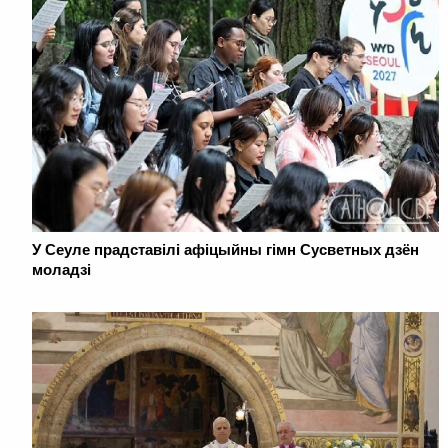
У Сеуле прадставілі афіцыйны гімн Сусветных дзён
моладзі