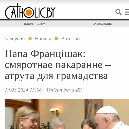
дашлі навіну
ахвяраваць
Галоўная
Навіны
Ватыкан
Папа Францішак:
смяротнае пакаранне –
атрута для грамадства
19.08.2024 15:06
Vatican News BY