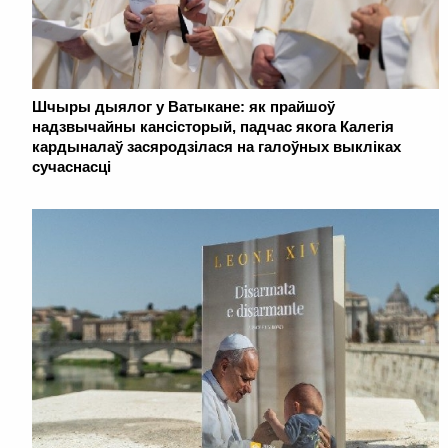
Шчыры дыялог у Ватыкане: як прайшоў
надзвычайны кансісторый, падчас якога Калегія
кардыналаў засяродзілася на галоўных выкліках
сучаснасці