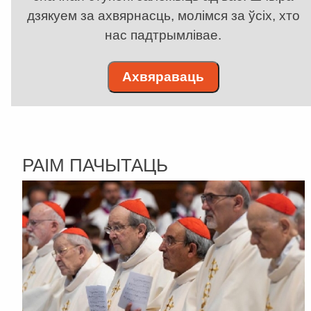
дзякуем за ахвярнасць, молімся за ўсіх, хто
нас падтрымлівае.
Ахвяраваць
РАІМ ПАЧЫТАЦЬ