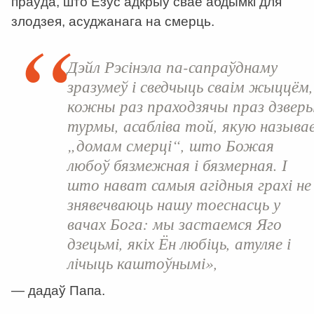
праўда, што Езус адкрыў свае абдымкі для
злодзея, асуджанага на смерць.
Дэйл Рэсінэла па-сапраўднаму
зразумеў і сведчыць сваім жыццём,
кожны раз праходзячы праз дзвер
турмы, асабліва той, якую называ
„домам смерці“, што Божая
любоў бязмежная і бязмерная. І
што нават самыя агідныя грахі не
знявечваюць нашу тоеснасць у
вачах Бога: мы застаемся Яго
дзецьмі, якіх Ён любіць, атуляе і
лічыць каштоўнымі»,
— дадаў Папа.