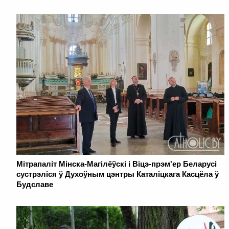
Мітрапаліт Мінска-Магілёўскі і Віцэ-прэм'ер Беларусі
сустрэліся ў Духоўным цэнтры Каталіцкага Касцёла ў
Будславе