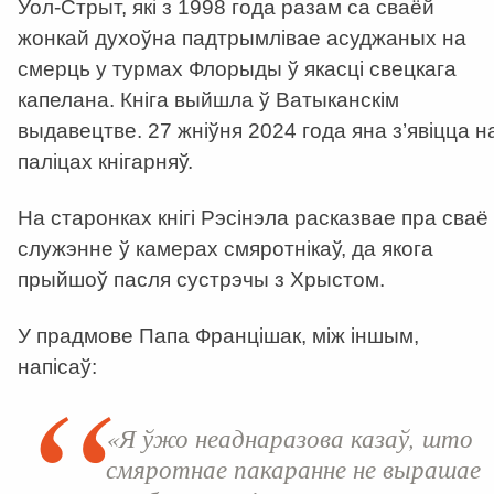
Уол-Стрыт, які з 1998 года разам са сваёй
жонкай духоўна падтрымлівае асуджаных на
смерць у турмах Флорыды ў якасці свецкага
капелана. Кніга выйшла ў Ватыканскім
выдавецтве. 27 жніўня 2024 года яна з’явіцца н
паліцах кнігарняў.
На старонках кнігі Рэсінэла расказвае пра сваё
служэнне ў камерах смяротнікаў, да якога
прыйшоў пасля сустрэчы з Хрыстом.
У прадмове Папа Францішак, між іншым,
напісаў:
«Я ўжо неаднаразова казаў, што
смяротнае пакаранне не вырашае