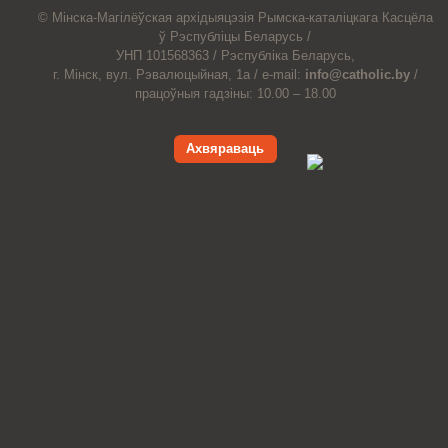
© Мiнска-Магiлёўская
архiдыяцэзiя
Рымска-каталіцкага
Касцёла
ў Рэспубліцы Беларусь /
УНП 101568363 /
Рэспубліка Беларусь,
г. Мінск, вул. Рэвалюцыйная, 1а /
e-mail:
info@catholic.by
/
працоўныя гадзіны: 10.00 – 18.00
Ахвяраваць