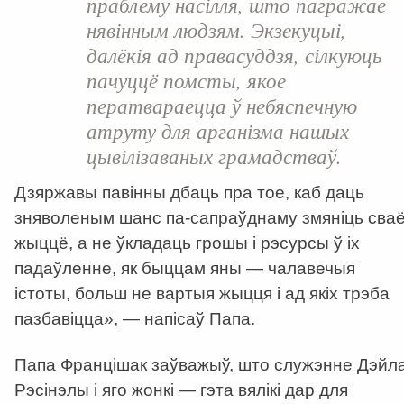
праблему насілля, што пагражае
нявінным людзям. Экзекуцыі,
далёкія ад правасуддзя, сілкуюць
пачуццё помсты, якое
ператвараецца ў небяспечную
атруту для арганізма нашых
цывілізаваных грамадстваў.
Дзяржавы павінны дбаць пра тое, каб даць
зняволеным шанс па-сапраўднаму змяніць сва
жыццё, а не ўкладаць грошы і рэсурсы ў іх
падаўленне, як быццам яны — чалавечыя
істоты, больш не вартыя жыцця і ад якіх трэба
пазбавіцца», — напісаў Папа.
Папа Францішак заўважыў, што служэнне Дэйл
Рэсінэлы і яго жонкі — гэта вялікі дар для