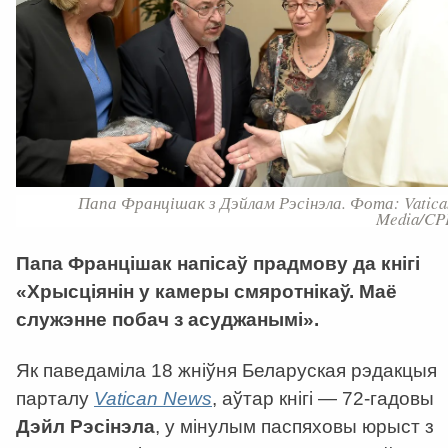
Папа Францішак з Дэйлам Рэсінэла. Фота: Vatica
Media/CP
Папа Францішак напісаў прадмову да кнігі
«Хрысціянін у камеры смяротнікаў. Маё
служэнне побач з асуджанымі».
Як паведаміла 18 жніўня Беларуская рэдакцыя
парталу
Vatican News
, аўтар кнігі — 72-гадовы
Дэйл Рэсінэла
, у мінулым паспяховы юрыст з