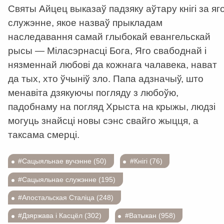
Святы Айцец выказаў падзяку аўтару кнігі за яг
служэнне, якое назваў прыкладам
наследавання самай глыбокай евангельскай
рысы — Міласэрнасці Бога, Яго свабоднай і
нязменнай любові да кожнага чалавека, нават
да тых, хто ўчыніў зло. Папа адзначыў, што
менавіта дзякуючы погляду з любоўю,
падобнаму на погляд Хрыста на крыжы, людзі
могуць знайсці новы сэнс свайго жыцця, а
таксама смерці.
#Сацыяльнае вучэнне (50)
#Кнігі (76)
#Сацыяльнае служэнне (195)
#Апостальская Сталіца (248)
#Дзяржава і Касцёл (302)
#Ватыкан (958)