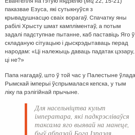
Евангелля на гэтую нядзелю (
Мц
22, 15-21)
паказвае Езуса, які сутыкнуўся з
крывадушнасцю сваіх ворагаў. Спачатку яны
рабілі Хрысту шмат кампліментаў, а потым
задалі падступнае пытанне, каб паставіць Яго ў
складаную сітуацыю і дыскрэдытаваць перад
народам: «Ці належыць даваць падатак цэзару,
ці не?»
Папа нагадаў, што ў той час у Палестыне ўлад
Рымскай імперыі ўспрымалася кепска, у тым
ліку па рэлігійнай прычыне.
Для насельніцтва культ
імператара, які падкрэсліваўся
таксама яго выявай на манеце,
быў абразай Бога Ізраэля.