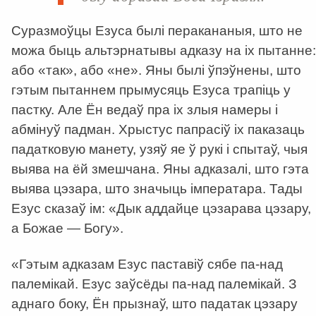
Суразмоўцы Езуса былі перакананыя, што не
можа быць альтэрнатывы адказу на іх пытанне:
або «так», або «не». Яны былі ўпэўнены, што
гэтым пытаннем прымусяць Езуса трапіць у
пастку. Але Ён ведаў пра іх злыя намеры і
абмінуў падман. Хрыстус папрасіў іх паказаць
падатковую манету, узяў яе ў рукі і спытаў, чыя
выява на ёй змешчана. Яны адказалі, што гэта
выява цэзара, што значыць імператара. Тады
Езус сказаў ім: «Дык аддайце цэзарава цэзару,
а Божае — Богу».
«Гэтым адказам Езус паставіў сябе па-над
палемікай. Езус заўсёды па-над палемікай. З
аднаго боку, Ён прызнаў, што падатак цэзару