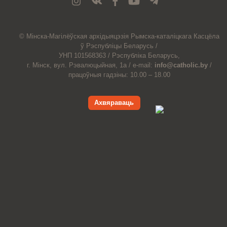
© Мiнска-Магiлёўская
архiдыяцэзiя
Рымска-каталіцкага
Касцёла
ў Рэспубліцы Беларусь /
УНП 101568363 /
Рэспубліка Беларусь,
г. Мінск, вул. Рэвалюцыйная, 1а /
e-mail:
info@catholic.by
/
працоўныя гадзіны: 10.00 – 18.00
Ахвяраваць