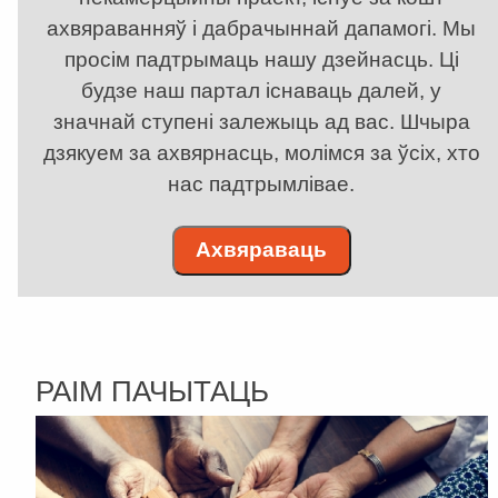
ахвяраванняў і дабрачыннай дапамогі. Мы
просім падтрымаць нашу дзейнасць. Ці
будзе наш партал існаваць далей, у
значнай ступені залежыць ад вас. Шчыра
дзякуем за ахвярнасць, молімся за ўсіх, хто
нас падтрымлівае.
Ахвяраваць
РАІМ ПАЧЫТАЦЬ