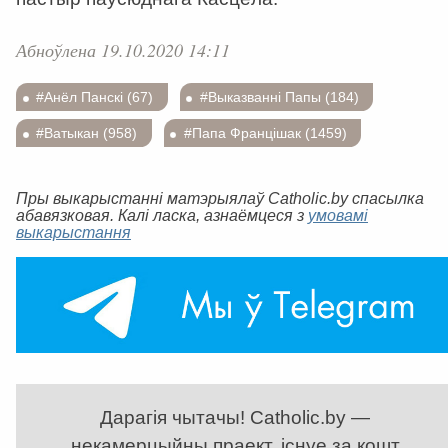
Абноўлена 19.10.2020 14:11
#Анёл Панскі (67)
#Выказванні Папы (184)
#Ватыкан (958)
#Папа Францішак (1459)
Пры выкарыстанні матэрыялаў Catholic.by спасылка
абавязковая. Калі ласка, азнаёмцеся з
умовамі
выкарыстання
Дарагія чытачы! Catholic.by —
некамерцыйны праект, існуе за кошт