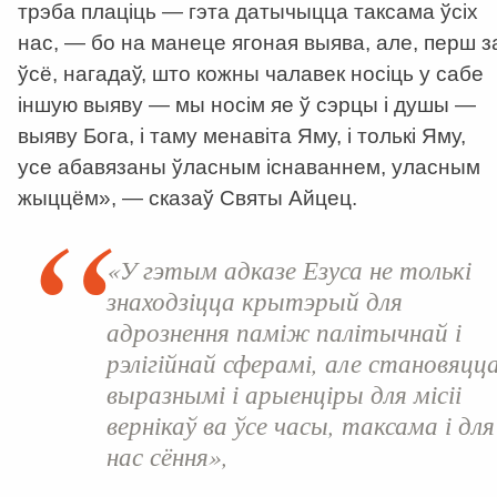
трэба плаціць — гэта датычыцца таксама ўсіх
нас, — бо на манеце ягоная выява, але, перш з
ўсё, нагадаў, што кожны чалавек носіць у сабе
іншую выяву — мы носім яе ў сэрцы і душы —
выяву Бога, і таму менавіта Яму, і толькі Яму,
усе абавязаны ўласным існаваннем, уласным
жыццём», — сказаў Святы Айцец.
«У гэтым адказе Езуса не толькі
знаходзіцца крытэрый для
адрознення паміж палітычнай і
рэлігійнай сферамі, але становяцц
выразнымі і арыенціры для місіі
вернікаў ва ўсе часы, таксама і для
нас сёння»,