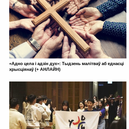
«Адно цела і адзін дух»: Тыдзень малітваў аб еднасці
хрысціянаў (+ АНЛАЙН)