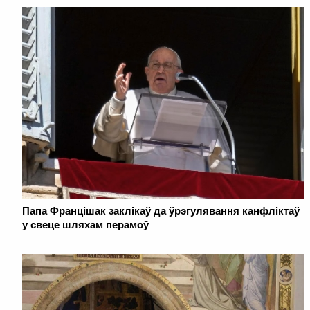
Папа Францішак заклікаў да ўрэгулявання канфліктаў
у свеце шляхам перамоў