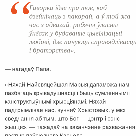
Гаворка ідзе пра тое, каб
дзейнічаць з пакорай, а ў той жа
час з адвагай, робячы ўласны
ўнёсак у будаванне цывілізацыі
любові, дзе пануюць справядлівасц
і братэрства»,
— нагадаў Папа.
«Няхай Найсвяцейшая Марыя дапаможа нам
пазбягаць крывадушнасці і быць сумленнымі і
канструктыўнымі хрысціянамі. Няхай
падтрымлівае нас, вучняў Хрыстовых, у місіі
сведчання аб тым, што Бог — цэнтр і сэнс
жыцця», — пажадаў на заканчэнне разважання
пастыр паўсюднага Касцёла.