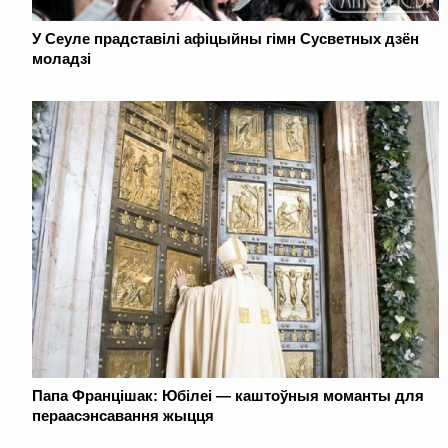
У Сеуле прадставілі афіцыйны гімн Сусветных дзён
моладзі
Папа Францішак: Юбілеі — каштоўныя моманты для
пераасэнсавання жыцця