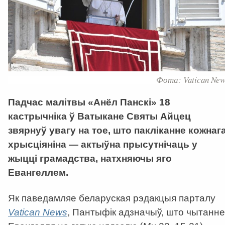
Фота: Vatican New
Падчас малітвы «Анёл Панскі» 18
кастрычніка ў Ватыкане Святы Айцец
звярнуў увагу на тое, што пакліканне кожнаг
хрысціяніна — актыўна прысутнічаць у
жыцці грамадства, натхняючы яго
Евангеллем.
Як паведамляе беларуская рэдакцыя парталу
Vatican News
, Пантыфік адзначыў, што чытанне