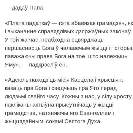
— дадаў Папа.
«Плата падаткаў — гэта абавязак грамадзян, як
і выкананне справядлівых дзяржаўных законаў.
У той жа час, неабходна сцвярджаць
першаснасць Бога ў чалавечым жыцці і гісторыі
паважаючы права Бога на тое, што належыць
Яму», — падкрэсліў ён.
«Адсюль паходзіць місія Касцёла і хрысціян:
казаць пра Бога і сведчыць пра Яго перад
людзьмі свайго часу. Кожны з нас, у сілу хросту,
пакліканы актыўна прысутнічаць у жыцці
грамадства, натхняючы яго Евангеллем і
жыццядайнымі сокамі Святога Духа.