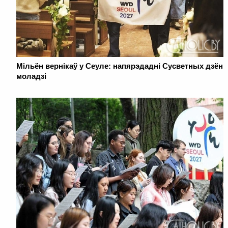
Мільён вернікаў у Сеуле: напярэдадні Сусветных дзён
моладзі