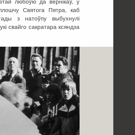
этай любоўю да вернікаў, у
плошчу Святога Пятра, каб
 тады з натоўпу выбухнулі
укі свайго сакратара ксяндза