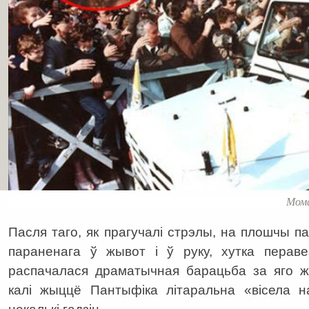
Мома
Пасля таго, як прагучалі стрэлы, на плошчы па
параненага ў жывот і ў руку, хутка перавез
распачалася драматычная барацьба за яго ж
калі жыццё Пантыфіка літаральна «вісела н