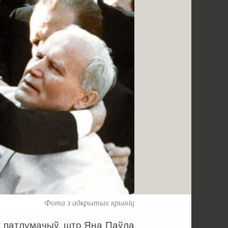
Фота з адкрытых крыніц
х патлумачыў, што Яна Паўла