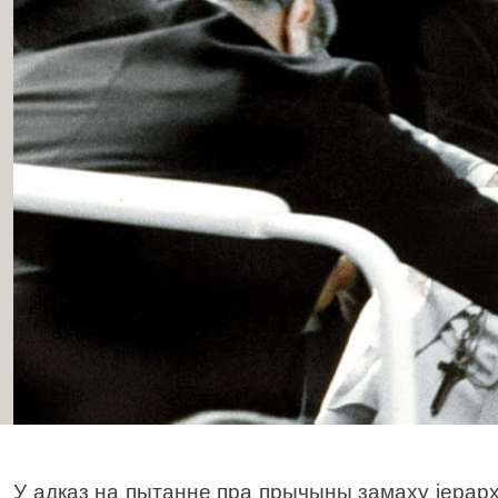
У адказ на пытанне пра прычыны замаху іерар