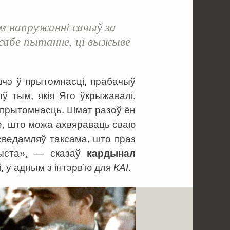
ым напружанні сачыў за
і сабе пытанне, ці выжыве
шчэ ў прытомнасці, прабачыў
ў тым, якія Яго ўкрыжавалі.
у прытомнасць. Шмат разоў ён
не, што можа ахвяраваць сваю
усведамляў таксама, што праз
рыста», — сказаў
кардынал
і, у адным з інтэрв’ю для
КАІ
.