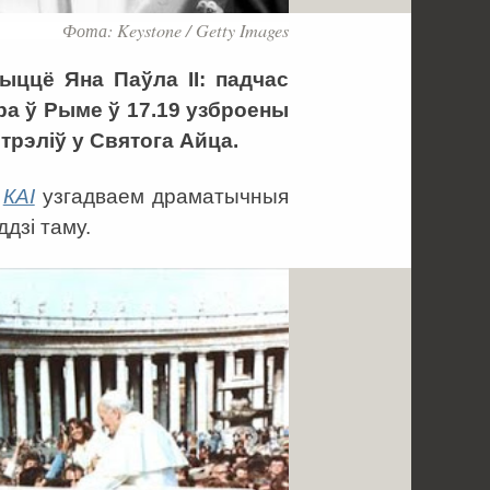
Фота: Keystone / Getty Images
ыццё Яна Паўла ІІ: падчас
а ў Рыме ў 17.19 узброены
трэліў у Святога Айца.
м
КАІ
узгадваем драматычныя
дзі таму.