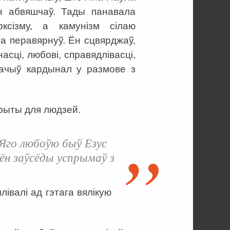
ён абвяшчаў. Тады панавала
ксізму, а камунізм сілаю
та перавярнуў. Ён сцвярджаў,
сці, любові, справядлівасці,
начыў кардынал у размове з
крыты для людзей.
 Яго любоўю быў Езус
ён заўсёды успрымаў з
івалі ад гэтага вялікую