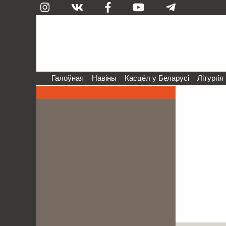
Галоўная
Навіны
Касцёл у Беларусі
Літургія