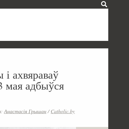
 і ахвяраваў
13 мая адбыўся
я:
Анастасія Грышан
/
Catholic.by