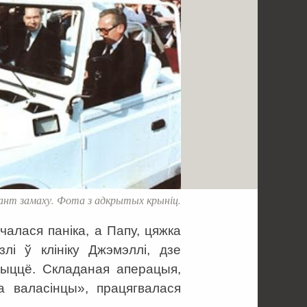
нт замаху. Фота з адкрытых крыніц.
чалася паніка, а Папу, цяжка
лі ў клініку Джэмэллі, дзе
ыццё. Складаная аперацыя,
а валасінцы», працягвалася