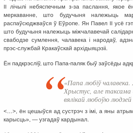
ІІ лічылі небяспечным з-за паслання, якое 
меркаванне, што будучыня належыць мар
распаўсюджваўся ў Еўропе. Ян Павел ІІ усё гэ
што будучыня належыць міжчалавечай салідарна
свабодзе сумлення, чалавека і народаў, адз
прэс-службай Кракаўскай архідыяцэзіі.
Ён падкрэсліў, што Папа-паляк быў заўсёды ад
«Папа любіў чалавека.
Хрыстус, але таксама 
вялікай любоўю людзей
<…>, ён цешыўся ад сустрэч з імі, а яны атрымл
карысць», — узгадаў кардынал.