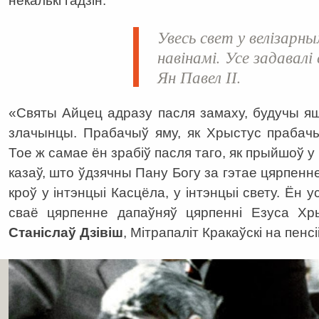
некалькі гадзін.
Увесь свет у велізарн
навінамі. Усе задавал
Ян Павел ІІ.
«Святы Айцец адразу пасля замаху, будучы я
злачынцы. Прабачыў яму, як Хрыстус прабачы
Тое ж самае ён зрабіў пасля таго, як прыйшоў 
казаў, што ўдзячны Пану Богу за гэтае цярпен
кроў у інтэнцыі Касцёла, у інтэнцыі свету. Ён 
сваё цярпенне дапаўняў цярпенні Езуса Х
Станіслаў Дзівіш
, Мітрапаліт Кракаўскі на пенсі