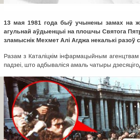
13 мая 1981 года быў учынены замах на ж
агульнай аўдыенцыі на плошчы Святога Пятр
зламыснік Мехмет Алі Агджа некалькі разоў с
Разам з Каталіцкім інфармацыйным агенцтва
падзеі, што адбываліся амаль чатыры дзесяцігод