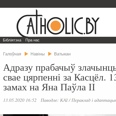
Бібліятэка
Пра нас
Галоўная
Навіны
Ватыкан
Адразу прабачыў злачынцы
свае цярпенні за Касцёл. 
замах на Яна Паўла ІІ
13.05.2020 16:52
Паводле: КАІ
/
Пераклад і адаптацы