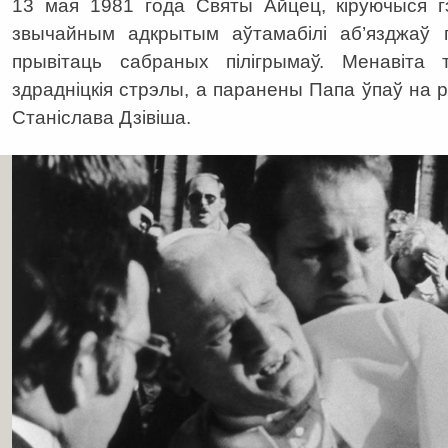
13 мая 1981 года Святы Айцец, кіруючыся г
звычайным адкрытым аўтамабілі аб’язджаў 
прывітаць сабраных пілігрымаў. Менавіта
здрадніцкія стрэлы, а паранены Папа ўпаў на р
Станіслава Дзівіша.