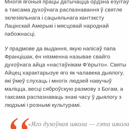
Многія ягоныя працы датычацца ордэна езуітаў
а таксама духоўнага распазнавання ў святле
эклезіяльнага і сацыяльнага кантэксту
Лацінскай Амерыкі і мясцовай народнай
пабожнасці.
У прадмове да выдання, якую напісаў папа
Францішак, ён нязменна называе свайго
духоўнага айца «настаўнікам Ф’ёрыто». Святы
Айцец характарызуе яго як чалавека дыялогу,
які ўмеў слухаць і многіх людзей навучыў
маліцца, весці сяброўскую размову з Богам, а
таксама распазнаваць знакі часу ў дыялогу з
людзьмі і рознымі культурамі.
«Яго духоўная школа — гэта школ