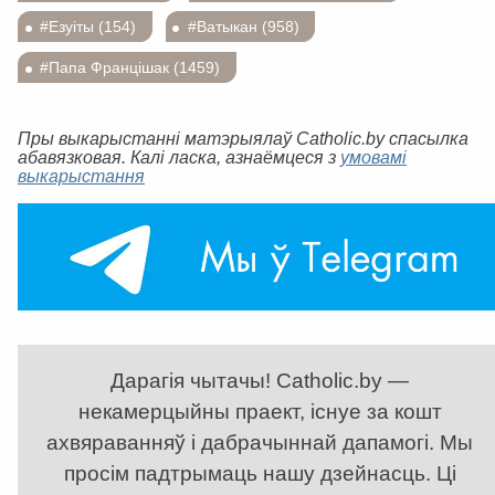
#Езуіты (154)
#Ватыкан (958)
#Папа Францішак (1459)
Пры выкарыстанні матэрыялаў Catholic.by спасылка
абавязковая. Калі ласка, азнаёмцеся з
умовамі
выкарыстання
Дарагія чытачы! Catholic.by —
некамерцыйны праект, існуе за кошт
ахвяраванняў і дабрачыннай дапамогі. Мы
просім падтрымаць нашу дзейнасць. Ці