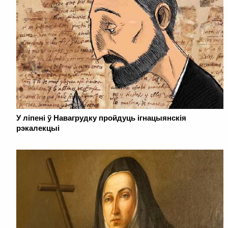
У ліпені ў Навагрудку пройдуць ігнацыянскія
рэкалекцыі