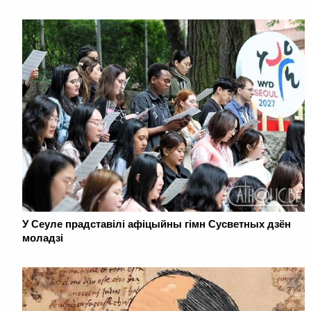
У Сеуле прадставілі афіцыйны гімн Сусветных дзён
моладзі