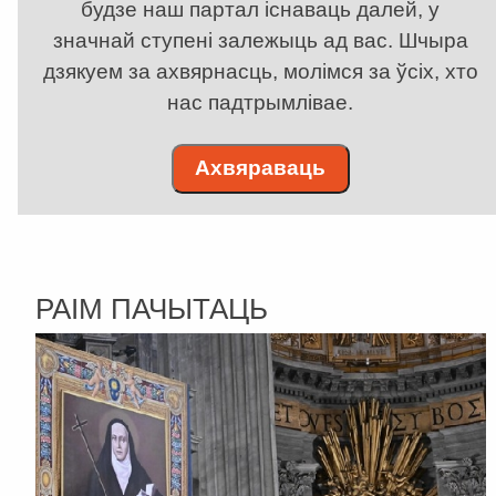
будзе наш партал існаваць далей, у
значнай ступені залежыць ад вас. Шчыра
дзякуем за ахвярнасць, молімся за ўсіх, хто
нас падтрымлівае.
Ахвяраваць
РАІМ ПАЧЫТАЦЬ