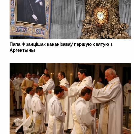
Папа Францішак кананізаваў першую святую з
Аргентыны