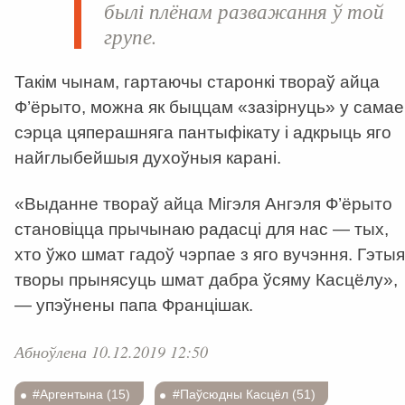
былі плёнам разважання ў той
групе.
Такім чынам, гартаючы старонкі твораў айца
Ф’ёрыто, можна як быццам «зазірнуць» у самае
сэрца цяперашняга пантыфікату і адкрыць яго
найглыбейшыя духоўныя карані.
«Выданне твораў айца Мігэля Ангэля Ф’ёрыто
становіцца прычынаю радасці для нас — тых,
хто ўжо шмат гадоў чэрпае з яго вучэння. Гэтыя
творы прынясуць шмат дабра ўсяму Касцёлу»,
— упэўнены папа Францішак.
Абноўлена 10.12.2019 12:50
#Аргентына (15)
#Паўсюдны Касцёл (51)