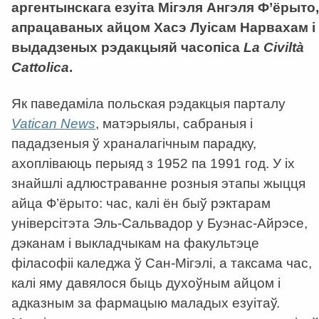
аргентынскага езуіта Мігэля Ангэля Ф’ёрыто,
апрацаваных айцом Хасэ Луісам Нарвахам і
выдадзеных рэдакцыяй часопіса
La
Civilt
à
Cattolica
.
Як паведаміла польская рэдакцыя парталу
Vatican
News
, матэрыялы, сабраныя і
пададзеныя ў храналагічным парадку,
ахопліваюць перыяд з 1952 па 1991 год. У іх
знайшлі адлюстраванне розныя этапы жыцця
айца Ф’ёрыто: час, калі ён быў рэктарам
універсітэта Эль-Сальвадор у Буэнас-Айрэсе,
дэканам і выкладчыкам на факультэце
філасофіі каледжа ў Сан-Мігэлі, а таксама час,
калі яму давялося быць духоўным айцом і
адказным за фармацыю маладых езуітаў.