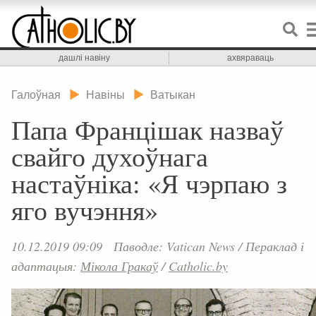
дашлі навіну
ахвяраваць
Галоўная
Навіны
Ватыкан
Папа Францішак назваў
свайго духоўнага
настаўніка: «Я чэрпаю з
яго вучэння»
10.12.2019 09:09
Паводле: Vatican News
/
Пераклад і
адаптацыя:
Мікола Гракаў
/
Catholic.by