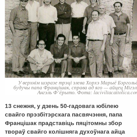
У верхнім шэразе трэці злева Хорхэ Марыё Бэргольё
будучы папа Францішак, справа ад яго — айцец Мігэл
Ангэль Ф’ёрыто. Фота: laciviltacattolica.co
13 снежня, у дзень 50-гадовага юбілею
свайго прэзбітэрскага пасвячэння, папа
Францішак прадставіць пяцітомны збор
твораў свайго колішняга духоўнага айца