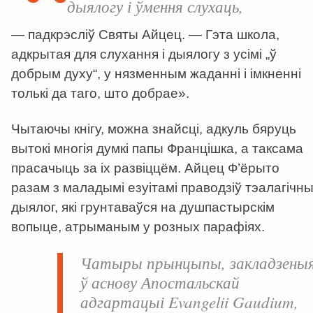
дыялогу і ўмення слухаць,
— падкрэсліў Святы Айцец. — Гэта школа,
адкрытая для слухання і дыялогу з усімі „ў
добрым духу“, у нязменным жаданні і імкненні
толькі да таго, што добрае».
Чытаючы кнігу, можна знайсці, адкуль бяруць
вытокі многія думкі папы Францішка, а таксама
прасачыць за іх развіццём. Айцец Ф’ёрыто
разам з маладымі езуітамі праводзіў тэалагічн
дыялог, які грунтаваўся на душпастырскім
вопыце, атрыманым у розных парафіях.
Чатыры прынцыпы, закладзены
ў аснову Апостальскай
адгартацыі
Evangelii
Gaudium
,