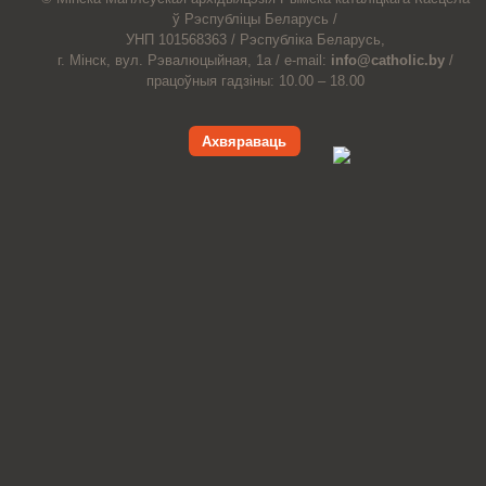
ў Рэспубліцы Беларусь /
УНП 101568363 /
Рэспубліка Беларусь,
г. Мінск, вул. Рэвалюцыйная, 1а /
e-mail:
info@catholic.by
/
працоўныя гадзіны: 10.00 – 18.00
Ахвяраваць