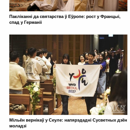
Пакліканні да святарства ў Еўропе: рост у Францыі,
спад у Германіі
Мільён вернікаў у Сеуле: напярэдадні Сусветных дзён
моладзі