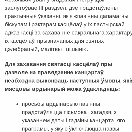
заслугоўвае ІІІ раздзел, дзе прадстаўлены
практычныя ўказанні, якія «павінны дапамагчы
біскупам і рэктарам касцёлаў у іх пастырскай
адказнасці за захаванне сакральнага характар
іх касцёлаў, прызначаных для святых
цэлебрацый, малітвы і цішыні».
Для захавання святасці касцёлаў пры
дазволе на правядзенне канцэртаў
неабходна выконваць наступныя ўмовы, які
мясцовы ардынарый можа ўдакладніць:
просьбы ардынарыю павінны
прадстаўляцца пісьмова і загадзя, з
указаннем даты і гадзіны канцэрта, яго
праграмы, у якую ўключаюцца назвы