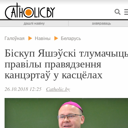
дашлі навіну
ахвяраваць
Галоўная
Навіны
Беларусь
Біскуп Яшэўскі тлумачыц
правілы правядзення
канцэртаў у касцёлах
26.10.2018 12:25
Catholic.by