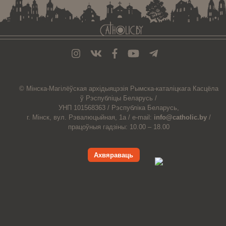
© Мiнска-Магiлёўская
архiдыяцэзiя
Рымска-каталіцкага
Касцёла
ў Рэспубліцы Беларусь /
УНП 101568363 /
Рэспубліка Беларусь,
г. Мінск, вул. Рэвалюцыйная, 1а /
e-mail:
info@catholic.by
/
працоўныя гадзіны: 10.00 – 18.00
Ахвяраваць