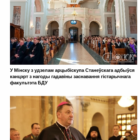
У Мінску з удзелам арцыбіскупа Станеўскага адбыўся
канцэрт з нагоды гадавіны заснавання гістарычнага
факультэта БДУ