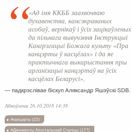
«Ад імя ККББ заахвочваю
духавенства, кансэкраваных
асобаў, вернікаў і ўсіх зацікаўленых
да пільнага вывучэння Інструкцыі
Кангрэгацыі Божага культу «Пра
канцэрты ў касцёлах» і да яе
практычнага выкарыстання пры
арганізацыі канцэртаў ва ўсіх
касцёлах Беларусі»,
— падкрэслівае біскуп Аляксандр Яшэўскі SDB.
Абноўлена 26.10.2018 14:38
#канцэрты (22)
#Дакументы Апостальскай Сталіцы (177)