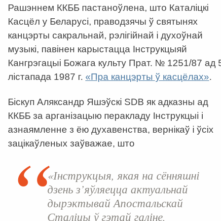
Рашэннем ККББ пастаноўлена, што Каталіцкі
Касцёл у Беларусі, праводзячы ў святынях
канцэрты сакральнай, рэлігійнай і духоўнай
музыкі, павінен карыстацца Інструкцыяй
Кангрэгацыі Божага культу Прат. № 1251/87 ад 
лістапада 1987 г.
«Пра канцэрты ў касцёлах»
.
Біскуп Аляксандр Яшэўскі SDB як адказны ад
ККББ за арганізацыю перакладу Інструкцыі і
азнаямленне з ёю духавенства, вернікаў і ўсіх
зацікаўленых заўважае, што
«Інструкцыя, якая на сённяшні
дзень з’яўляецца актуальнай
дырэктывай Апостальскай
Сталіцы ў гэтай галіне,