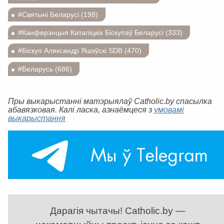
#Святыні Беларусі (198)
#Канферэнцыя Каталіцкіх Біскупаў Беларусі (333)
#Біскуп Аляксандр Яшэўскі SDB (470)
#Беларусь (686)
Пры выкарыстанні матэрыялаў Catholic.by спасылка
абавязковая. Калі ласка, азнаёмцеся з
умовамі
выкарыстання
Дарагія чытачы! Catholic.by —