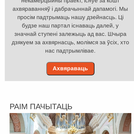
некамерцыйны праект, існуе за кошт
ахвяраванняў і дабрачыннай дапамогі. Мы
просім падтрымаць нашу дзейнасць. Ці
будзе наш партал існаваць далей, у
значнай ступені залежыць ад вас. Шчыра
дзякуем за ахвярнасць, молімся за ўсіх, хто
нас падтрымлівае.
Ахвяраваць
РАІМ ПАЧЫТАЦЬ