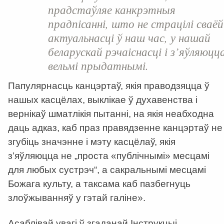
прадстаўляе канкрэтныя
прадпісанні, што не страцілі сваёй
актуальнасці ў наш час, у нашай
беларускай рэчаіснасці і з’яўляюцц
вельмі прыдатнымі.
Папулярнасць канцэртаў, якія праводзяцца ў
нашых касцёлах, выклікае ў духавенства і
вернікаў шматлікія пытанні, на якія неабходна
даць адказ, каб праз правядзенне канцэртаў не
згубіць значэнне і мэту касцёлаў, якія
з’яўляюцца не „проста «публічнымі» месцамі
для любых сустрэч“, а сакральнымі месцамі
Божага культу, а таксама каб пазбегнуць
злоўжыванняў у гэтай галіне».
Асаблівай увагі ў згаданай Інструкцыі