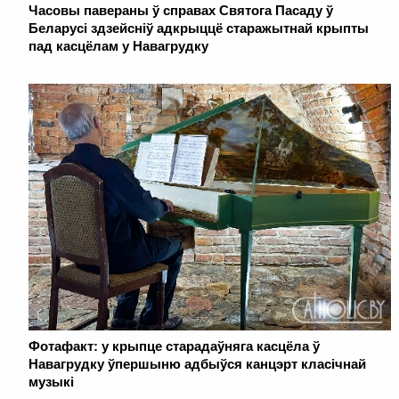
Часовы павераны ў справах Святога Пасаду ў
Беларусі здзейсніў адкрыццё старажытнай крыпты
пад касцёлам у Навагрудку
Фотафакт: у крыпце старадаўняга касцёла ў
Навагрудку ўпершыню адбыўся канцэрт класічнай
музыкі