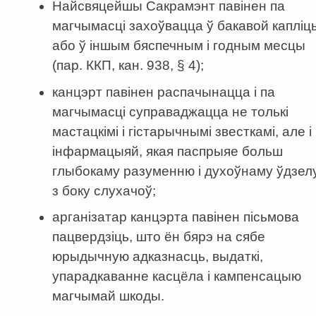
Найсвяцейшы Сакрамэнт павінен па
магчымасці захоўвацца ў бакавой капліц
або ў іншым бяспечным і годным месцы
(пар. ККП, кан. 938, § 4);
канцэрт павінен распачынацца і па
магчымасці суправаджацца не толькі
мастацкімі і гістарычнымі звесткамі, але і
інфармацыяй, якая паспрыяе больш
глыбокаму разуменню і духоўнаму ўдзел
з боку слухачоў;
арганізатар канцэрта павінен пісьмова
пацвердзіць, што ён бярэ на сябе
юрыдычную адказнасць, выдаткі,
упарадкаванне касцёла і кампенсацыю
магчымай шкоды.