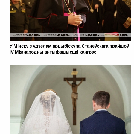
У Мінску з удзелам арцыбіскупа Станеўскага прайшоў
IV Міжнародны антыфашысцкі кангрэс