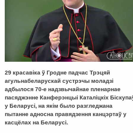
29 красавіка ў Гродне падчас Трэцяй
агульнабеларускай сустрэчы моладзі
адбылося 70-е надзвычайнае пленарнае
пасяджэнне Канферэнцыі Каталіцкіх Біскупа
у Беларусі, на якім было разгледжана
пытанне адносна правядзення канцэртаў у
касцёлах на Беларусі.