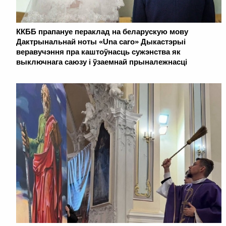
ККББ прапануе пераклад на беларускую мову
Дактрынальнай ноты «Una caro» Дыкастэрыі
веравучэння пра каштоўнасць сужэнства як
выключнага саюзу і ўзаемнай прыналежнасці