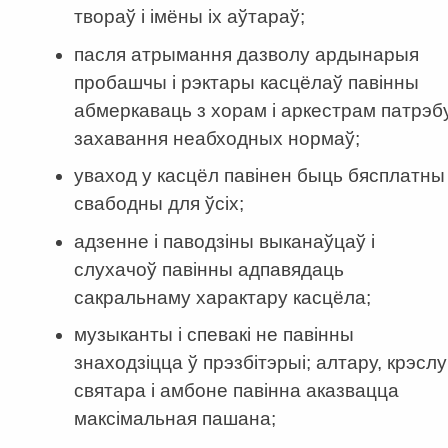
твораў і імёны іх аўтараў;
пасля атрымання дазволу ардынарыя
пробашчы і рэктары касцёлаў павінны
абмеркаваць з хорам і аркестрам патрэб
захавання неабходных нормаў;
уваход у касцёл павінен быць бясплатны 
свабодны для ўсіх;
адзенне і паводзіны выканаўцаў і
слухачоў павінны адпавядаць
сакральнаму характару касцёла;
музыканты і спевакі не павінны
знаходзіцца ў прэзбітэрыі; алтару, крэслу
святара і амбоне павінна аказвацца
максімальная пашана;