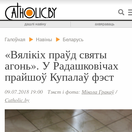
дашлі навіну
ахвяраваць
Галоўная
Навіны
Беларусь
«Вялікіх праўд святы
агонь». У Радашковічах
прайшоў Купалаў фэст
09.07.2018 19:00
Тэкст і фота:
Мікола Гракаў
/
Catholic.by