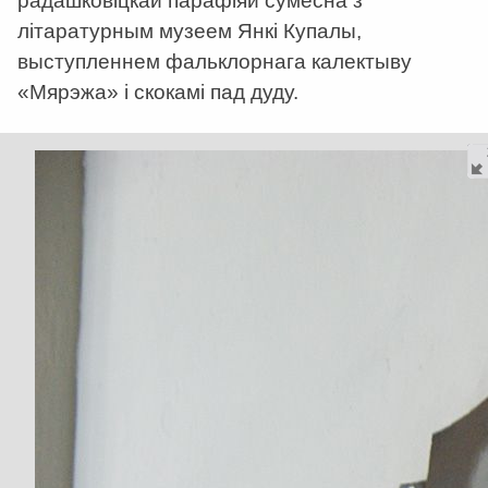
радашковіцкай парафіяй сумесна з
літаратурным музеем Янкі Купалы,
выступленнем фальклорнага калектыву
«Мярэжа» і скокамі пад дуду.