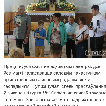
Працягнуўся фэст на адкрытым паветры, дзе
ўсе маглі паласавацца салодкім пачастункам,
прыгатаваным гасціннымі радашковіцкімі
гаспадынямі. Тут жа гучалі спевы праслаўлення
ў выкананні гурта
Ubi Caritas
, які спяваў таксам
і на Імшы. Завяршылася свята, падрыхтаванае