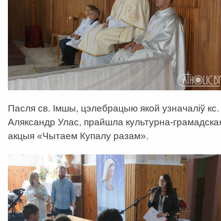
Пасля св. Імшы, цэлебрацыю якой узначаліў кс.
Аляксандр Улас, прайшла культурна-грамадска
акцыя «Чытаем Купалу разам».