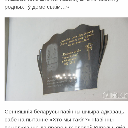
родных і ў доме сваім…»
Сённяшнія беларусы павінны шчыра адказаць
сабе на пытанне «Хто мы такія?» Павінны
прыслухацца да прарочых словаў Купалы, якія