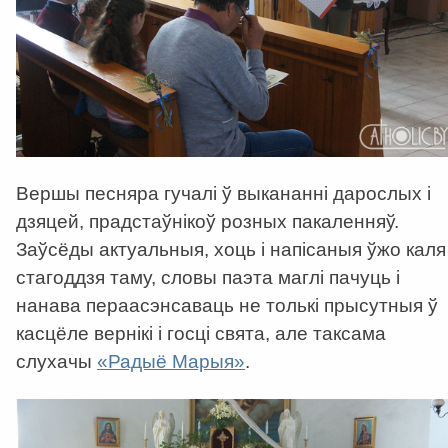
Вершы песняра гучалі ў выкананні дарослых і
дзяцей, прадстаўнікоў розных пакаленняў.
Заўсёды актуальныя, хоць і напісаныя ўжо каля
стагоддзя таму, словы паэта маглі пачуць і
нанава пераасэнсаваць не толькі прысутныя ў
касцёле вернікі і госці свята, але таксама
слухачы
«Радыё Марыя»
.