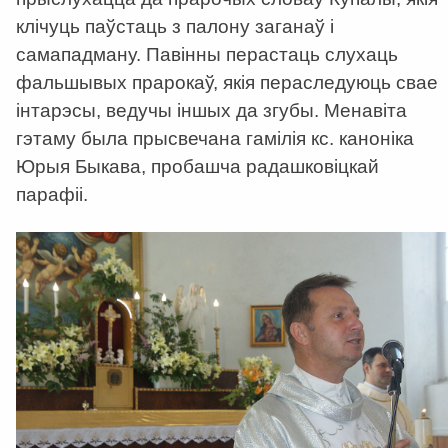
клічуць паўстаць з палону заганаў і
самападману. Павінны перастаць слухаць
фальшывых прарокаў, якія пераследуюць свае
інтарэсы, ведучы іншых да згубы. Менавіта
гэтаму была прысвечана гамілія кс. каноніка
Юрыя Быкава, пробашча радашковіцкай
парафіі.