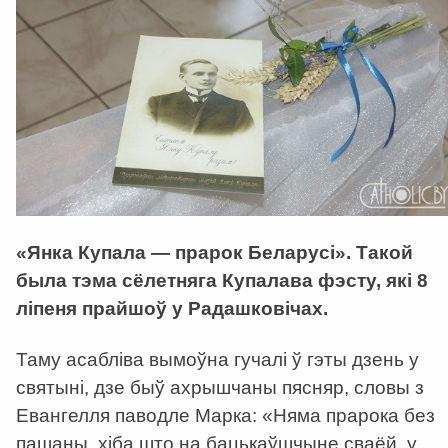
«Янка Купала — прарок Беларусі». Такой
была тэма сёлетняга Купалава фэсту, які 8
ліпеня прайшоў у Радашковічах.
Таму асабліва вымоўна гучалі ў гэты дзень у
святыні, дзе быў ахрышчаны пясняр, словы з
Евангелля паводле Марка: «Няма прарока без
пашаны, хіба што на бацькаўшчыне сваёй, у