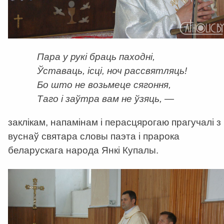
Пара у рукі браць паходні,
Ўставаць, ісці, ноч рассвятляць!
Бо што не возьмеце сягоння,
Таго і заўтра вам не ўзяць,
—
заклікам, напамінам і перасцярогаю прагучалі з
вуснаў святара словы паэта і прарока
беларускага народа Янкі Купалы.