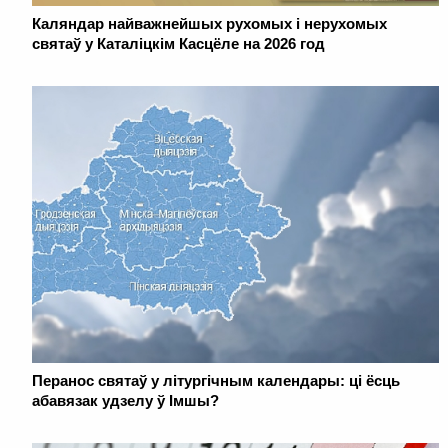
Каляндар найважнейшых рухомых і нерухомых
святаў у Каталіцкім Касцёле на 2026 год
Перанос святаў у літургічным календары: ці ёсць
абавязак удзелу ў Імшы?