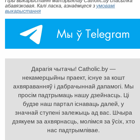
Пры выкарыстанні матэрыялаў Catholic.by спасылка
абавязковая. Калі ласка, азнаёмцеся з
умовамі
выкарыстання
Дарагія чытачы! Catholic.by —
некамерцыйны праект, існуе за кошт
ахвяраванняў і дабрачыннай дапамогі. Мы
просім падтрымаць нашу дзейнасць. Ці
будзе наш партал існаваць далей, у
значнай ступені залежыць ад вас. Шчыра
дзякуем за ахвярнасць, молімся за ўсіх, хто
нас падтрымлівае.