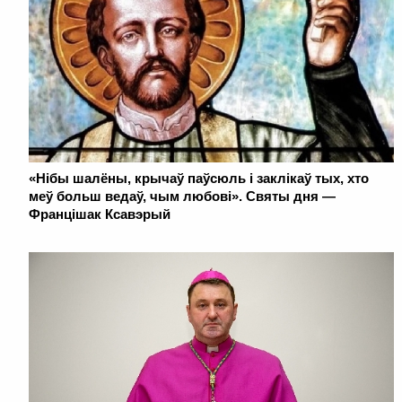
«Нібы шалёны, крычаў паўсюль і заклікаў тых, хто
меў больш ведаў, чым любові». Святы дня —
Францішак Ксавэрый