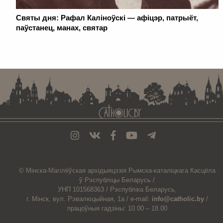
Святы дня: Рафал Каліноўскі — афіцэр, патрыёт,
паўстанец, манах, святар
. . . . . . . . . . . . . . . . . . . . . . . . . . . . . . . . . . . . . . . . . . . . . . . . . . . . . . . . . . . . .
© Мiнска-Магiлёўская
архiдыяцэзiя
Рымска-каталіцкага
Касцёла
ў Рэспубліцы Беларусь /
УНП 101568363 /
Рэспубліка Беларусь,
г. Мінск, вул. Рэвалюцыйная, 1а /
e-mail:
info@catholic.by
/
працоўныя гадзіны: 10.00 – 18.00