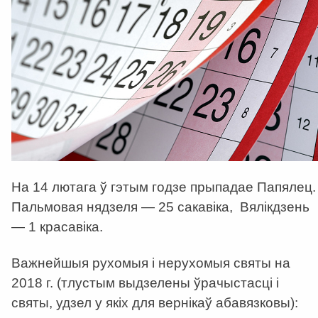
На 14 лютага ў гэтым годзе прыпадае Папялец.
Пальмовая нядзеля — 25 сакавіка, Вялікдзень
— 1 красавіка.
Важнейшыя рухомыя і нерухомыя святы на
2018 г. (тлустым выдзелены ўрачыстасці і
святы, удзел у якіх для вернікаў абавязковы):