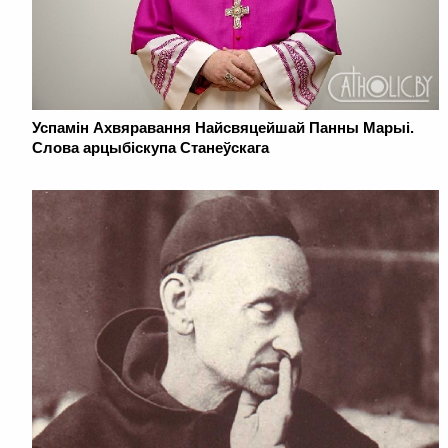
Успамін Ахвяравання Найсвяцейшай Панны Марыі.
Слова арцыбіскупа Станеўскага