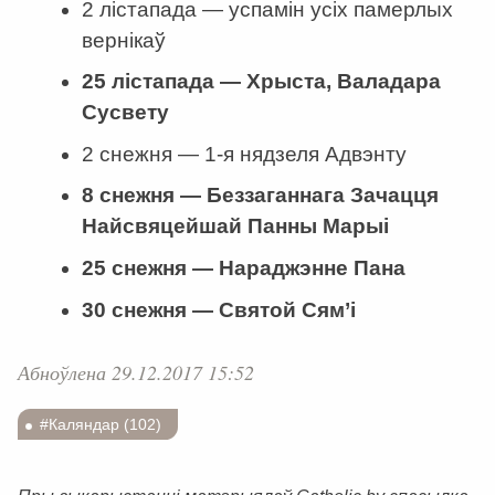
2 лістапада — успамiн усiх памерлых
вернiкаў
25 лістапада — Хрыста, Валадара
Сусвету
2 снежня — 1-я нядзеля Адвэнту
8 снежня — Беззаганнага Зачацця
Найсвяцейшай Панны Марыі
25 снежня — Нараджэнне Пана
30 снежня — Святой Сям’і
Абноўлена 29.12.2017 15:52
#Каляндар (102)