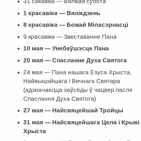
31 сакавіка — Вялікая субота
1 красавіка — Вялікдзень
8 красавіка — Божай Міласэрнасці
9 красавіка — Звеставанне Пана
10 мая — Унебаўшэсце Пана
20 мая — Спасланне Духа Святога
24 мая — Пана нашага Езуса Хрыста,
Найвышэйшага і Вечнага Святара
(адзначаецца заўсёды ў чацвер пасля
Спаслання Духа Святога)
27 мая — Найсвяцейшай Тройцы
31 мая — Найсвяцейшага Цела і Крыві
Хрыста