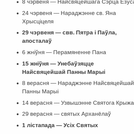
8 чэрвеня — Найсвяцейшага Сэрца Езус
24 чэрвеня — Нараджэнне св. Яна
Хрысціцеля
29 чэрвеня — свв. Пятра і Паўла,
апосталаў
6 жніўня — Перамяненне Пана
15 жніўня — Унебаўзяцце
Найсвяцейшай Панны Марыі
8 верасня — Нараджэнне Найсвяцейшай
Панны Марыі
14 верасня — Узвышэнне Святога Крыжа
29 верасня — святых Арханёлаў
1 лістапада — Усіх Святых