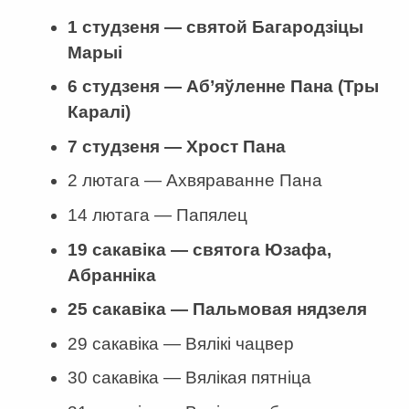
1 студзеня — святой Багародзіцы
Марыі
6 студзеня — Аб’яўленне Пана (Тры
Каралі)
7 студзеня — Хрост Пана
2 лютага — Ахвяраванне Пана
14 лютага — Папялец
19 сакавіка — святога Юзафа,
Абранніка
25 сакавіка — Пальмовая нядзеля
29 сакавіка — Вялікі чацвер
30 сакавіка — Вялікая пятніца