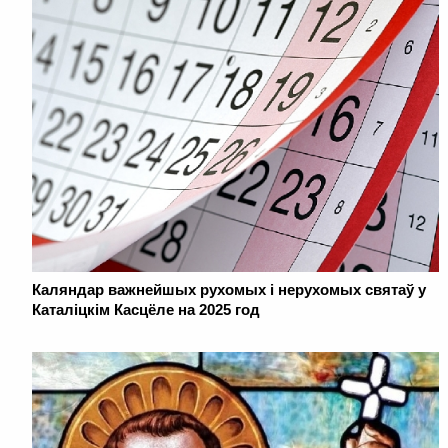
Каляндар важнейшых рухомых і нерухомых святаў у
Каталіцкім Касцёле на 2025 год