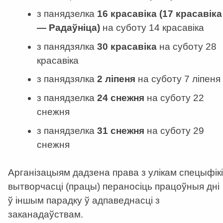
з панядзелка
16 красавіка (17 красавіка
— Радаўніца)
на суботу 14 красавіка
з панядзялка
30 красавіка
на суботу 28
красавіка
з панядзялка
2 ліпеня
на суботу 7 ліпеня
з панядзелка
24 снежня
на суботу 22
снежня
з панядзелка
31 снежня
на суботу 29
снежня
Арганізацыям дадзена права з улікам спецыфікі
вытворчасці (працы) пераносіць працоўныя дні
ў іншым парадку ў адпаведнасці з
заканадаўствам.