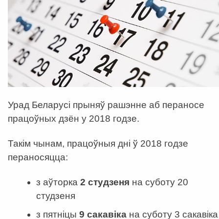
Урад Беларусі прыняў рашэнне аб пераносе
працоўных дзён у 2018 годзе.
Такім чынам, працоўныя дні ў 2018 годзе
пераносяцца:
з аўторка
2 студзеня
на суботу 20
студзеня
з пятніцы
9 сакавіка
на суботу 3 сакавіка