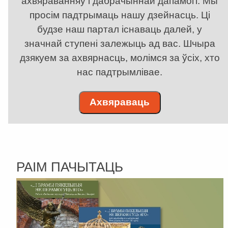
ахвяраванняў і дабрачыннай дапамогі. Мы
просім падтрымаць нашу дзейнасць. Ці
будзе наш партал існаваць далей, у
значнай ступені залежыць ад вас. Шчыра
дзякуем за ахвярнасць, молімся за ўсіх, хто
нас падтрымлівае.
Ахвяраваць
РАІМ ПАЧЫТАЦЬ