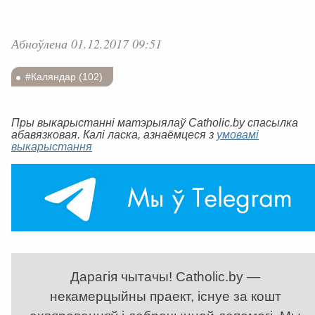
Абноўлена 01.12.2017 09:51
#Каляндар (102)
Пры выкарыстанні матэрыялаў Catholic.by спасылка
абавязковая. Калі ласка, азнаёмцеся з
умовамі
выкарыстання
Дарагія чытачы! Catholic.by —
некамерцыйны праект, існуе за кошт