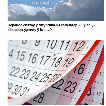
Перанос святаў у літургічным календары: ці ёсць
абавязак удзелу ў Імшы?