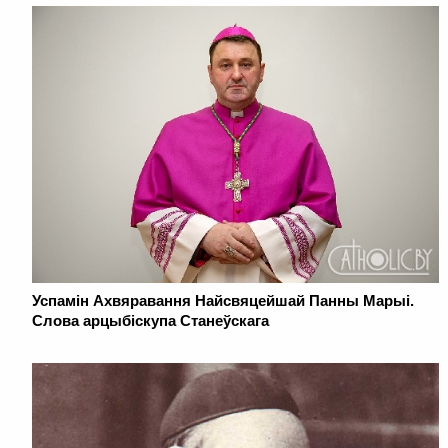
Успамін Ахвяравання Найсвяцейшай Панны Марыі.
Слова арцыбіскупа Станеўскага