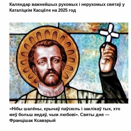
Каляндар важнейшых рухомых і нерухомых святаў у
Каталіцкім Касцёле на 2025 год
«Нібы шалёны, крычаў паўсюль і заклікаў тых, хто
меў больш ведаў, чым любові». Святы дня —
Францішак Ксавэрый