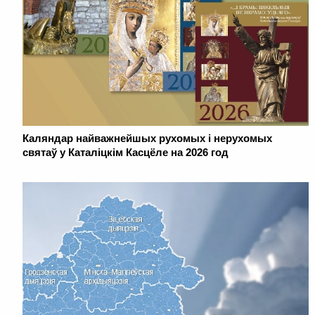
Каляндар найважнейшых рухомых і нерухомых
святаў у Каталіцкім Касцёле на 2026 год