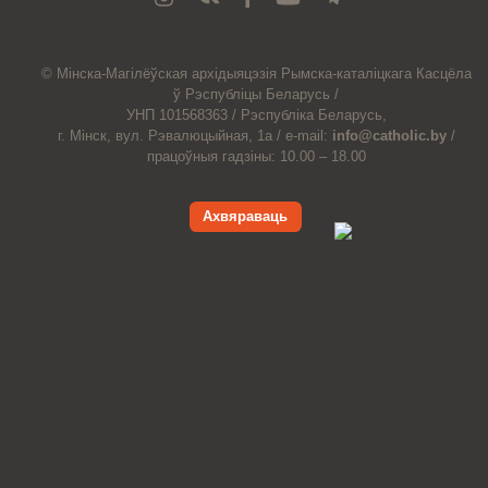
© Мiнска-Магiлёўская
архiдыяцэзiя
Рымска-каталіцкага
Касцёла
ў Рэспубліцы Беларусь /
УНП 101568363 /
Рэспубліка Беларусь,
г. Мінск, вул. Рэвалюцыйная, 1а /
e-mail:
info@catholic.by
/
працоўныя гадзіны: 10.00 – 18.00
Ахвяраваць