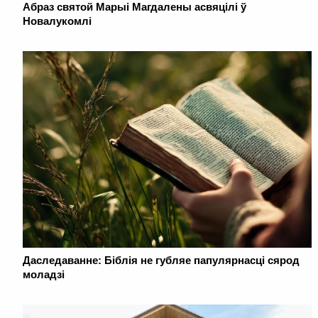
Абраз святой Марыі Магдалены асвяцілі ў
Новалукомлі
Даследаванне: Біблія не губляе папулярнасці сярод
моладзі