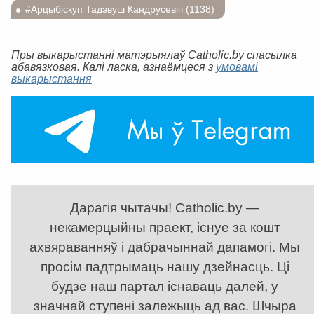
#Арцыбіскуп Тадэвуш Кандрусевіч (1138)
Пры выкарыстанні матэрыялаў Catholic.by спасылка
абавязковая. Калі ласка, азнаёмцеся з
умовамі
выкарыстання
Дарагія чытачы! Catholic.by —
некамерцыйны праект, існуе за кошт
ахвяраванняў і дабрачыннай дапамогі. Мы
просім падтрымаць нашу дзейнасць. Ці
будзе наш партал існаваць далей, у
значнай ступені залежыць ад вас. Шчыра