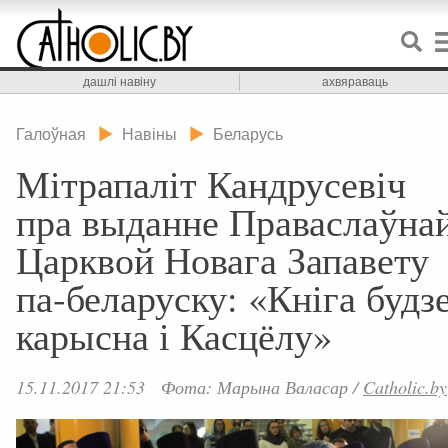
дашлі навіну
ахвяраваць
Галоўная
Навіны
Беларусь
Мітрапаліт Кандрусевіч
пра выданне Праваслаўна
Царквой Новага Запавету
па-беларуску: «Кніга будз
карысна і Касцёлу»
15.11.2017 21:53
Фота: Марына Валасар
/
Catholic.by