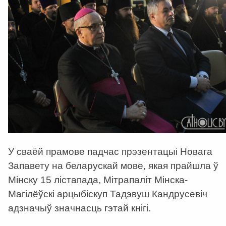
У сваёй прамове падчас прэзентацыі Новага
Запавету на беларускай мове, якая прайшла ў
Мінску 15 лістапада, Мітрапаліт Мінска-
Магілёўскі арцыбіскуп Тадэвуш Кандрусевіч
адзначыў значнасць гэтай кнігі.