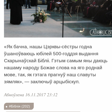
«Як бачна, нашы Цэрквы-сёстры годна
ўшаноўваюць юбілей 500-годдзя выдання
Скарынаўскай Бібліі. Гэтым самым яны даюць
нашаму народу Божае слова на яго роднай
мове, так, як гэтага прагнуў наш славуты
зямляк», — заключыў арцыбіскуп.
Абноўлена 16.11.2017 23:12
#Біблія (202)