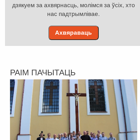
дзякуем за ахвярнасць, молімся за ўсіх, хто
нас падтрымлівае.
Ахвяраваць
РАІМ ПАЧЫТАЦЬ