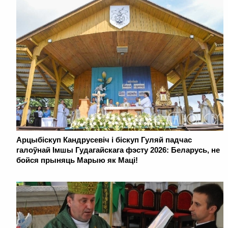
Арцыбіскуп Кандрусевіч і біскуп Гуляй падчас
галоўнай Імшы Гудагайскага фэсту 2026: Беларусь, не
бойся прыняць Марыю як Маці!