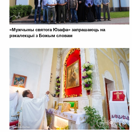
«Мужчыны святога Юзафа» запрашаюць на
рэкалекцыі з Божым словам