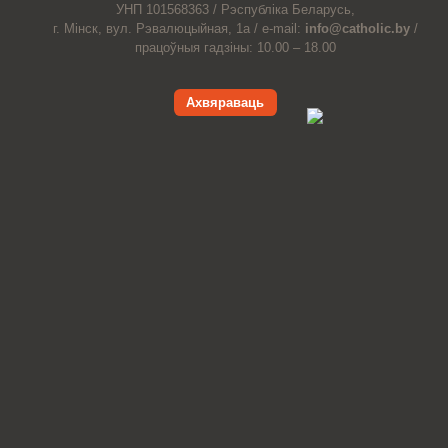
УНП 101568363 /
Рэспубліка Беларусь,
г. Мінск, вул. Рэвалюцыйная, 1а /
e-mail:
info@catholic.by
/
працоўныя гадзіны: 10.00 – 18.00
Ахвяраваць