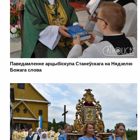
Паведамленне арцыбіскупа Станеўскага на Нядзелю
Божага слова