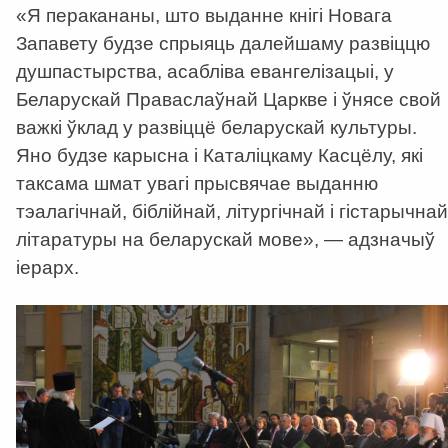
«Я перакананы, што выданне кнігі Новага
Запавету будзе спрыяць далейшаму развіццю
душпастырства, асабліва евангелізацыі, у
Беларускай Праваслаўнай Царкве і ўнясе свой
важкі ўклад у развіццё беларускай культуры.
Яно будзе карысна і Каталіцкаму Касцёлу, які
таксама шмат увагі прысвячае выданню
тэалагічнай, біблійнай, літургічнай і гістарычнай
літаратуры на беларускай мове», — адзначыў
іерарх.