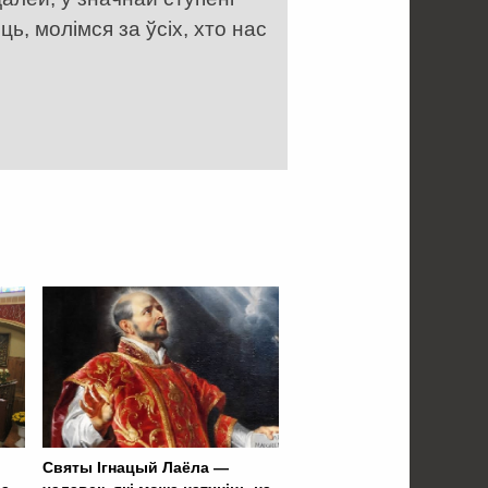
, молімся за ўсіх, хто нас
Святы Ігнацый Лаёла —