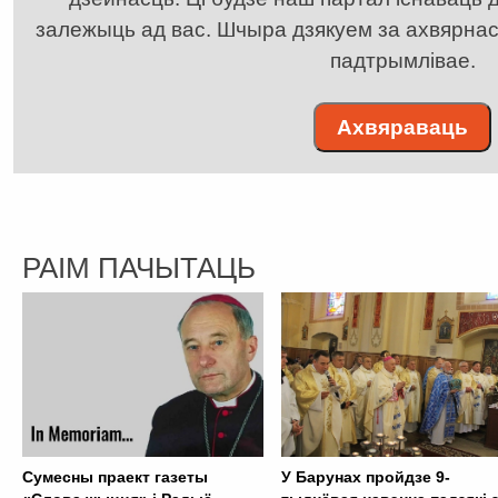
залежыць ад вас. Шчыра дзякуем за ахвярнасць
падтрымлівае.
Ахвяраваць
РАІМ ПАЧЫТАЦЬ
Сумесны праект газеты
У Барунах пройдзе 9-