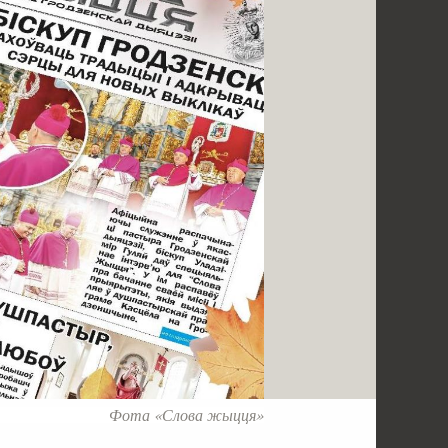
Фота «Слова жыцця»