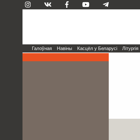
Галоўная
Навіны
Касцёл у Беларусі
Літургія