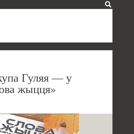
купа Гуляя — у
ова жыцця»