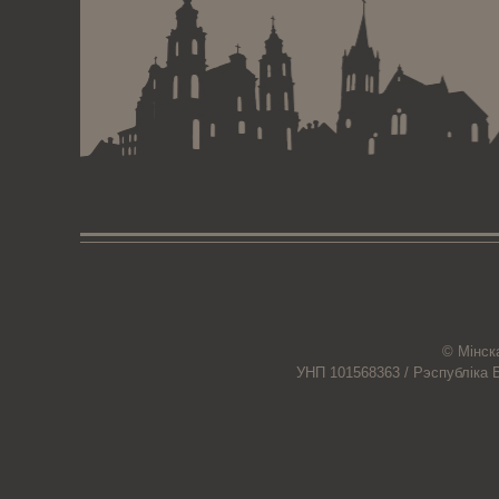
© Мiнск
УНП 101568363 /
Рэспубліка 