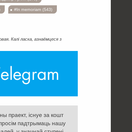
)
#In memoriam (543)
ая. Калі ласка, азнаёмцеся з
ы праект, існуе за кошт
 просім падтрымаць нашу
алей, у значнай ступені