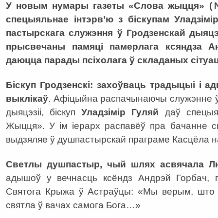
У новым нумары газеты «Слова жыцця» (№
спецыяльнае інтэрв’ю з біскупам Уладзімі
пастырскага служэння ў Гродзенскай дыяцэз
прысвечаны памяці памерлага ксяндза А
даюцца парады псіхолага ў складаных сітуа
Біскуп Гродзенскі: захоўваць традыцыі і 
выклікаў
. Афіцыйна распачынаючы служэнне ў
дыяцэзіі, біскуп
Уладзімір Гуляй
даў спецыял
Жыцця». У ім іерарх распавёў пра бачанне сва
выдзяляе ў душпастырскай праграме Касцёла 
Светлы душпастыр, чый шлях асвячала Л
адышоў у вечнасць ксёндз Андрэй Горбач, 
Святога Крыжа ў Астраўцы: «Мы верым, што 
святла ў вачах самога Бога…»