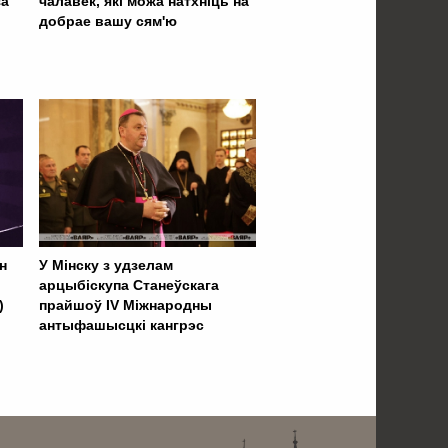
за
чалавек, які можа натхніць на
добрае вашу сям'ю
н
У Мінску з удзелам
арцыбіскупа Станеўскага
)
прайшоў IV Міжнародны
антыфашысцкі кангрэс
 . . . . . . . . . . . . . . . . .