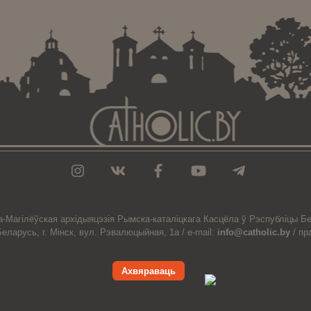
а-Магiлёўская
архiдыяцэзiя
Рымска-каталіцкага
Касцёла
ў Рэспубліцы Бе
Беларусь,
г. Мінск, вул. Рэвалюцыйная, 1а /
e-mail:
info@catholic.by
/
пр
Ахвяраваць