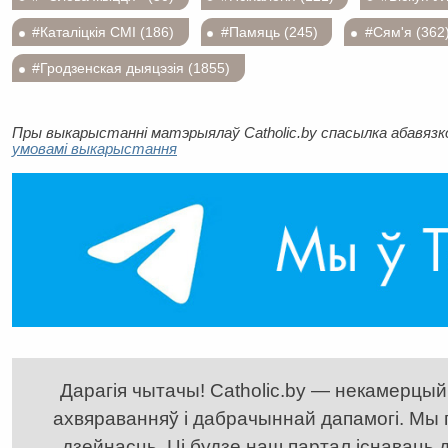
#Каталіцкія СМІ (186)
#Памяць (245)
#Сям'я (362
#Гродзенская дыяцэзія (1855)
Пры выкарыстанні матэрыялаў Catholic.by спасылка абавязков
умовамі выкарыстання
Дарагія чытачы! Catholic.by — некамерцыйн
ахвяраванняў і дабрачыннай дапамогі. Мы
дзейнасць. Ці будзе наш партал існаваць д