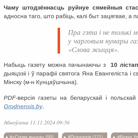
Чаму штодзённасць руйнуе сямейныя стас
адносна таго, што рабіць, калі быт зацягвае, а 
Пра гэта і не толькі
у чарговым нумары га
«Слова жыцця».
Набыць газету можна пачынаючы з
10 ліста
дыяцэзіі і ў парафіі святога Яна Евангеліста і 
Мінску (м-н Кунцаўшчына).
PDF
-версія газеты на беларускай і польска
Grodnensis.by
.
Абноўлена 11.11.2024 09:56
#«Слова жыцця» (50)
#Псіхалогія (121)
#Біскуп Ул