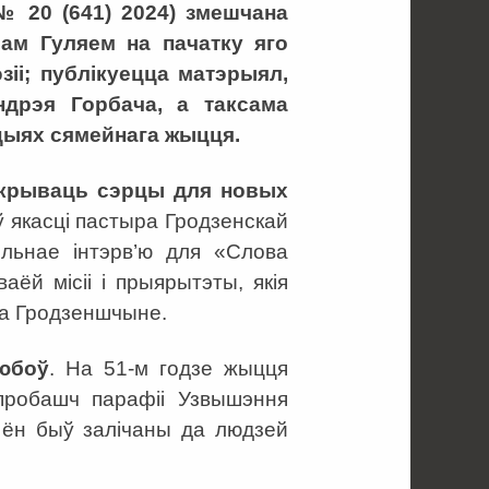
 20 (641) 2024) змешчана
рам Гуляем на пачатку яго
іі; публікуецца матэрыял,
ндрэя Горбача, а таксама
цыях сямейнага жыцця.
адкрываць сэрцы для новых
 якасці пастыра Гродзенскай
ьнае інтэрв’ю для «Слова
ёй місіі і прыярытэты, якія
на Гродзеншчыне.
юбоў
. На 51-м годзе жыцця
пробашч парафіі Узвышэння
ён быў залічаны да людзей