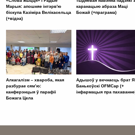
«Слова жыцця» і Радыё
тыднёвая навэнна падзякі 
Марыя: апошняе інтэрв'ю
каранацыю абраза Маці
біскупа Казіміра Велікасельца
Божай (+праграма)
(+відэа)
Алкагалізм – хвароба, якая
Адышоў у вечнасць брат Я
разбурае сям’ю:
Банькоўскі OFMCap (+
канферэнцыя ў парафіі
інфармацыя пра пахаванне
Божага Цела
. . . . . . . . . . . . . . . . . . . . . . . . . . . . . . . . . . . . . . . . . . . .