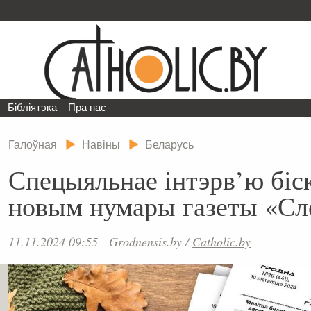
Бібліятэка
Пра нас
Галоўная
Навіны
Беларусь
Спецыяльнае інтэрв’ю біс
новым нумары газеты «Сл
11.11.2024 09:55
Grodnensis.by
/
Catholic.by