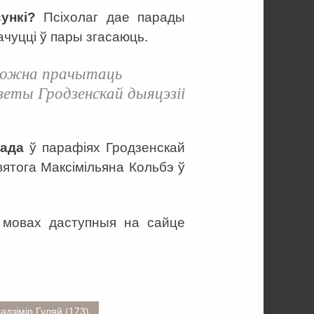
ункі?
Псіхолаг дае парады
пачуцці ў пары згасаюць.
 можна прачытаць
зеты Гродзенскай дыяцэзіі
пад
а
ў парафіях Гродзенскай
святога Максімільяна Кольбэ ў
й мовах даступныя на сайце
адзімір Гуляй (173)