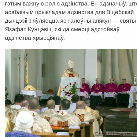
гэтым важную ролю адзінства. Ён адзначыў, шт
асаблівым прыкладам адзінства для Віцебскай
дыяцэзіі з’яўляецца яе галоўны апякун — святы
Язафат Кунцэвіч, які да смерці адстойваў
адзінства хрысціянаў.