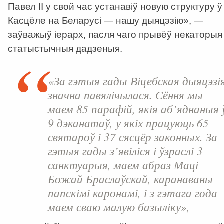
Павел ІІ у свой час устанавіў новую структуру ў
Касцёле на Беларусі — нашу дыяцэзію», —
заўважыў іерарх, пасля чаго прывёў некаторыя
статыстычныя дадзеныя.
«За гэтыя гады Віцебская дыяцэзі
значна павялічылася. Сёння мы
маем 85 парафій, якія аб’яднаныя 
9 дэканатаў, у якіх працуюць 65
святароў і 37 сясцёр законных. За
гэтыя гады з’явіліся і ўзраслі 3
санктуарыя, маем абраз Маці
Божай Браслаўскай, каранаваны
папскімі каронамі, і з гэтага года
маем сваю малую базыліку»,