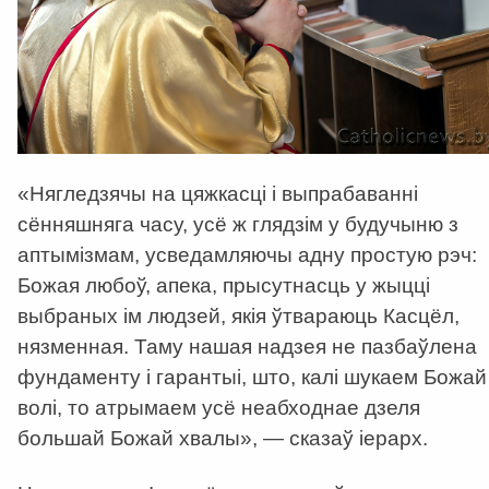
«Нягледзячы на цяжкасці і выпрабаванні
сённяшняга часу, усё ж глядзім у будучыню з
аптымізмам, усведамляючы адну простую рэч:
Божая любоў, апека, прысутнасць у жыцці
выбраных ім людзей, якія ўтвараюць Касцёл,
нязменная. Таму нашая надзея не пазбаўлена
фундаменту і гарантыі, што, калі шукаем Божай
волі, то атрымаем усё неабходнае дзеля
большай Божай хвалы», — сказаў іерарх.