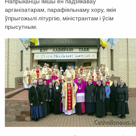
Напрыканцы Імшы ён падзякаваў
арганізатарам, парафіяльнаму хору, якія
ўпрыгожылі літургію, міністрантам і ўсім
прысутным.