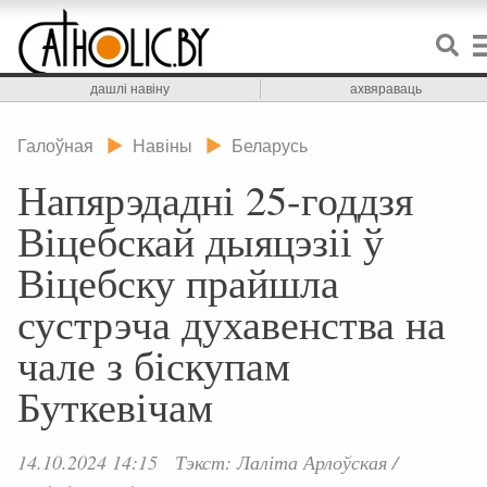
дашлі навіну
ахвяраваць
Галоўная
Навіны
Беларусь
Напярэдадні 25-годдзя
Віцебскай дыяцэзіі ў
Віцебску прайшла
сустрэча духавенства на
чале з біскупам
Буткевічам
14.10.2024 14:15
Тэкст: Лаліта Арлоўская /