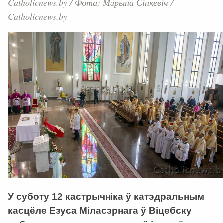
Catholicnews.by
/
Фота: Марына Сінкевіч /
Catholicnews.by
У суботу 12 кастрычніка ў катэдральным
касцёле Езуса Міласэрнага ў Віцебску