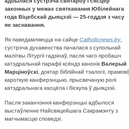
адбылася сустрэча святароў і сясцёр
законных у межах святкавання Юбілейнага
года Віцебскай дыяцэзіі — 25-годдзя з часу
яе заснавання.
Як паведамляецца на сайце
Catholicnews.by
,
сустрэча духавенства пачалася з супольнай
малітвы Літургіі гадзінаў, пасля чаго пробашч
катэдральнай парафіі ксёндз канонік
Валерый
Марціноўскі
, доктар біблійнай тэалогіі, прамові
кароткую канферэнцыю, прысвечаную ролі
катэдральнага касцёла і біскупа ў дыяцэзіі.
Пасля заканчэння канферэнцыі адбылося
выстаўленне Найсвяцейшага Сакрамэнту з
магчымасцю споведзі.