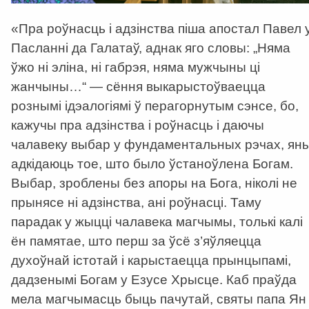
«Пра роўнасць і адзінства піша апостал Павел 
Пасланні да Галатаў, аднак яго словы: „Няма
ўжо ні эліна, ні габрэя, няма мужчыны ці
жанчыны…“ — сёння выкарыстоўваецца
рознымі ідэалогіямі ў перагорнутым сэнсе, бо,
кажучы пра адзінства і роўнасць і даючы
чалавеку выбар у фундаментальных рэчах, ян
адкідаюць тое, што было ўстаноўлена Богам.
Выбар, зроблены без апоры на Бога, ніколі не
прынясе ні адзінства, ані роўнасці. Таму
парадак у жыцці чалавека магчымы, толькі калі
ён памятае, што перш за ўсё з’яўляецца
духоўнай істотай і карыстаецца прынцыпамі,
дадзенымі Богам у Езусе Хрысце. Каб праўда
мела магчымасць быць пачутай, святы папа Ян