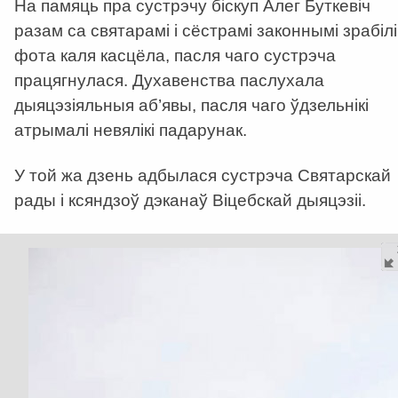
На памяць пра сустрэчу біскуп Алег Буткевіч
разам са святарамі і сёстрамі законнымі зрабілі
фота каля касцёла, пасля чаго сустрэча
працягнулася. Духавенства паслухала
дыяцэзіяльныя аб’явы, пасля чаго ўдзельнікі
атрымалі невялікі падарунак.
У той жа дзень адбылася сустрэча Святарскай
рады і ксяндзоў дэканаў Віцебскай дыяцэзіі.