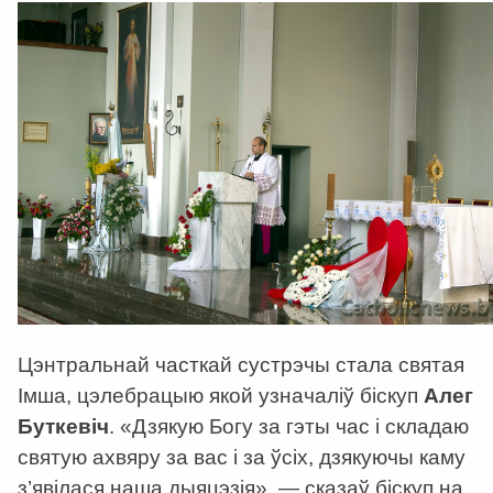
Цэнтральнай часткай сустрэчы стала святая
Імша, цэлебрацыю якой узначаліў біскуп
Алег
Буткевіч
. «Дзякую Богу за гэты час і складаю
святую ахвяру за вас і за ўсіх, дзякуючы каму
з’явілася наша дыяцэзія», — сказаў біскуп на