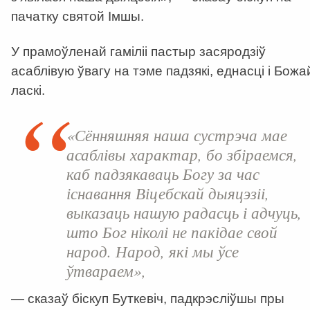
пачатку святой Імшы.
У прамоўленай гаміліі пастыр засяродзіў
асаблівую ўвагу на тэме падзякі, еднасці і Божа
ласкі.
«Сённяшняя наша сустрэча мае
асаблівы характар, бо збіраемся,
каб падзякаваць Богу за час
існавання Віцебскай дыяцэзіі,
выказаць нашую радасць і адчуць,
што Бог ніколі не пакідае свой
народ. Народ, які мы ўсе
ўтвараем»,
— сказаў біскуп Буткевіч, падкрэсліўшы пры