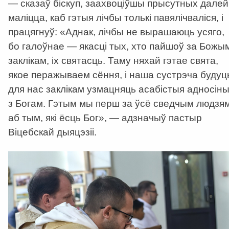
— сказаў біскуп, заахвоціўшы прысутных далей
маліцца, каб гэтыя лічбы толькі павялічваліся, і
працягнуў: «Аднак, лічбы не вырашаюць усяго,
бо галоўнае — якасці тых, хто пайшоў за Божы
заклікам, іх святасць. Таму няхай гэтае свята,
якое перажываем сёння, і наша сустрэча будуц
для нас заклікам узмацняць асабістыя адносін
з Богам. Гэтым мы перш за ўсё сведчым людзя
аб тым, які ёсць Бог», — адзначыў пастыр
Віцебскай дыяцэзіі.