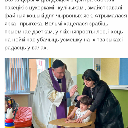
пакецікі з цукеркамі і кулічыкамі, змайстравалі
файныя кошыкі для чырвоных яек. Атрымалася
ярка і прыгожа. Вельмі хацелася зрабіць
прыемнае дзеткам, у якіх няпросты лёс, і хоць
на нейкі час убачыць усмешку на іх тварыках і
радасць у вачах.