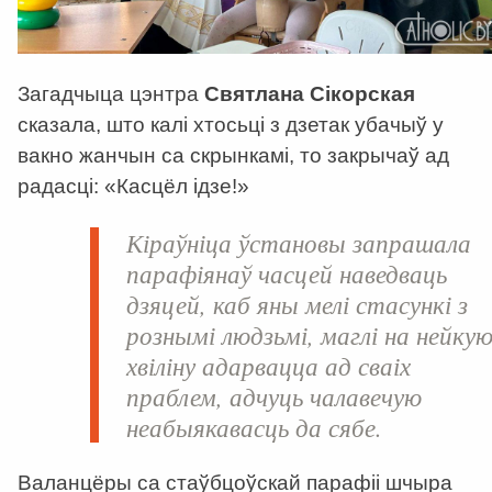
Загадчыца цэнтра
Святлана Сікорская
сказала, што калі хтосьці з дзетак убачыў у
вакно жанчын са скрынкамі, то закрычаў ад
радасці: «Касцёл ідзе!»
Кіраўніца ўстановы запрашала
парафіянаў часцей наведваць
дзяцей, каб яны мелі стасункі з
рознымі людзьмі, маглі на нейку
хвіліну адарвацца ад сваіх
праблем, адчуць чалавечую
неабыякавасць да сябе.
Валанцёры са стаўбцоўскай парафіі шчыра