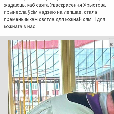
жадаюць, каб свята Уваскрасення Хрыстова
прынесла ўсім надзею на лепшае, стала
праменьчыкам святла для кожнай сям’і і для
кожнага з нас.