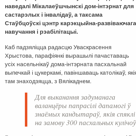
наведалі Мікалаеўшчынскі дом-інтэрнат для
састарэлых і інвалідаў, а таксама
Стаўбцоўскі цэнтр карэкцыйна-развіваючаг
навучання і рэабілітацыі.
Каб падзяліцца радасцю Уваскрасення
Хрыстова, парафіянкі вырашылі пачаставаць
усіх насельнікаў дома-інтэрната пасхальнай
выпечкай і цукеркамі, павіншаваць католікаў, які
там знаходзяцца, з Вялікаднем.
Для выканання задуманага
валанцёры папрасілі дапамогі ў
знаёмых кандытараў, якія спяклі
на замову 300 пасхальных кулічоў