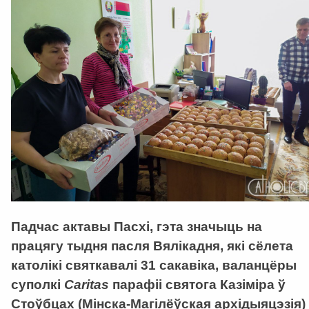
Падчас актавы Пасхі, гэта значыць на
працягу тыдня пасля Вялікадня, які сёлета
католікі святкавалі 31 сакавіка, валанцёры
суполкі
Caritas
парафіі святога Казіміра ў
Стоўбцах (Мінска-Магілёўская архідыяцэзія)