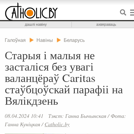
дашлі навіну
ахвяраваць
Галоўная
Навіны
Беларусь
Старыя і малыя не
засталіся без увагі
валанцёраў Caritas
стаўбцоўскай парафіі на
Вялікдзень
08.04.2024 10:41
Тэкст: Ганна Бычынская
/
Фота:
Ганна Куніцкая
/
Catholic.by