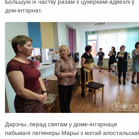
Большую іх частку разам з цукеркамі адвезлі ў
дом-інтэрнат.
Дарэчы, перад святам у доме-інтэрнаце
пабывалі легіянеры Марыі з мэтай апостальска