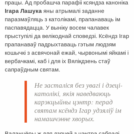
працы. Ад пробашча парафіі ксяндза каноніка
Ігара Лашука
яны атрымалі заданне
паразмаўляць з католікамі, прапанаваць ім
паспавядацца. У выніку восем чалавек
прыступілі да велікоднай споведзі. Ксёндз Ігар
прапанаваў падрыхтаваць гэтым людзям
кошычкі з асвячонай ежай, чырвонымі яйкамі і
вербачкамі, каб і для іх Вялікдзень стаў
сапраўдным святам.
Не засталіся без увагі і дзеці-
католікі, якія наведваюць
карэкцыйны цэнтр: перад
святам ксёндз Ігар удзяліў ім
намашчэнне хворых.
Валанцёры ж для дзяцей з цэнтра сабралі