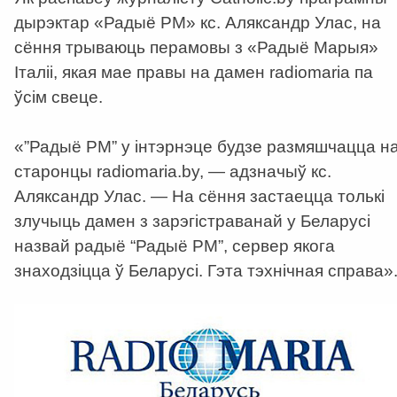
дырэктар «Радыё РМ» кс. Аляксандр Улас, на
сёння трываюць перамовы з «Радыё Марыя»
Італіі, якая мае правы на дамен radiomaria па
ўсім свеце.
«”Радыё РМ” у інтэрнэце будзе размяшчацца н
старонцы radiomaria.by, — адзначыў кс.
Аляксандр Улас. — На сёння застаецца толькі
злучыць дамен з зарэгістраванай у Беларусі
назвай радыё “Радыё РМ”, сервер якога
знаходзіцца ў Беларусі. Гэта тэхнічная справа»