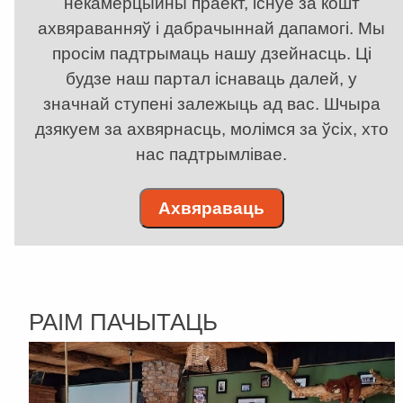
некамерцыйны праект, існуе за кошт
ахвяраванняў і дабрачыннай дапамогі. Мы
просім падтрымаць нашу дзейнасць. Ці
будзе наш партал існаваць далей, у
значнай ступені залежыць ад вас. Шчыра
дзякуем за ахвярнасць, молімся за ўсіх, хто
нас падтрымлівае.
Ахвяраваць
РАІМ ПАЧЫТАЦЬ