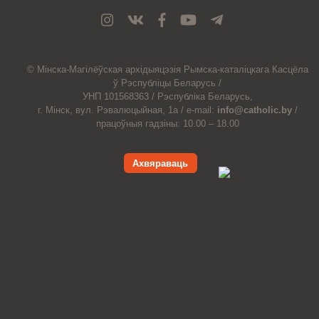
© Мiнска-Магiлёўская
архiдыяцэзiя
Рымска-каталіцкага
Касцёла
ў Рэспубліцы Беларусь /
УНП 101568363 /
Рэспубліка Беларусь,
г. Мінск, вул. Рэвалюцыйная, 1а /
e-mail:
info@catholic.by
/
працоўныя гадзіны: 10.00 – 18.00
Ахвяраваць