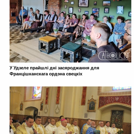
У Удзеле прайшлі дні засяроджання для
Францішканскага ордэна свецкіх