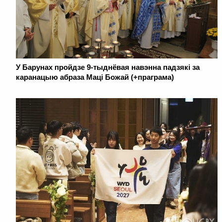
У Барунах пройдзе 9-тыднёвая навэнна падзякі за
каранацыю абраза Маці Божай (+праграма)