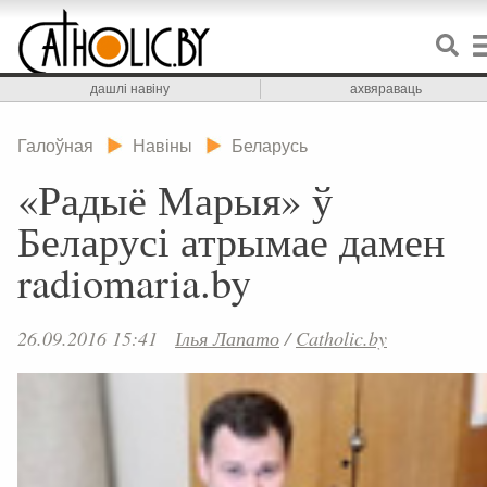
дашлі навіну
ахвяраваць
Галоўная
Навіны
Беларусь
«Радыё Марыя» ў
Беларусі атрымае дамен
radiomaria.by
26.09.2016 15:41
Ілья Лапато
/
Catholic.by