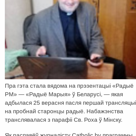
Пра гэта стала вядома на прэзентацыі «Радыё
РМ» — «Радыё Марыя» ў Беларусі, — якая
адбылася 25 верасня пасля першай трансляцы
на пробнай старонцы радыё. Набажэнства
транслявалася з парафіі Св. Роха ў Мінску.
Як распавёў журналісту Catholic.by праграмны