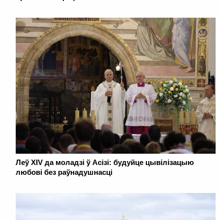
Леў XIV да моладзі ў Асізі: будуйце цывілізацыю
любові без раўнадушнасці