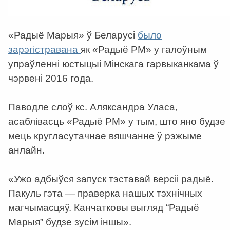
«Радыё Марыя» ў Беларусі
было
зарэгістравана
як «Радыё РМ» у галоўным
упраўленні юстыцыі Мінскага гарвыканкама ў
чэрвені 2016 года.
Паводле слоў кс. Аляксандра Уласа,
асаблівасць «Радыё РМ» у тым, што яно будзе
мець кругласутачнае вяшчанне ў рэжыме
анлайн.
«Ужо адбыўся запуск тэставай версіі радыё.
Пакуль гэта — праверка нашых тэхнічных
магчымасцяў. Канчатковы выгляд “Радыё
Марыя” будзе зусім іншы».