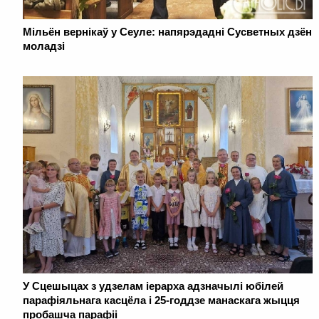
Мільён вернікаў у Сеуле: напярэдадні Сусветных дзён
моладзі
У Сцешыцах з удзелам іерарха адзначылі юбілей
парафіяльнага касцёла і 25-годдзе манаскага жыцця
пробашча парафіі