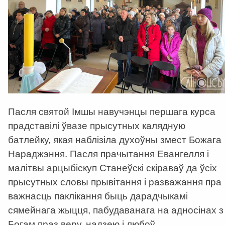
Пасля святой Імшы навучэнцы першага курса
прадставілі ўвазе прысутных калядную
батлейку, якая наблізіла духоўны змест Божага
Нараджэння. Пасля прачытання Евангелля і
малітвы арцыбіскуп Станеўскі скіраваў да ўсіх
прысутных словы прывітання і разважання пра
важнасць паклікання быць дарадчыкамі
сямейнага жыцця, пабудаванага на адносінах з
Богам праз веру, надзею і любоў.