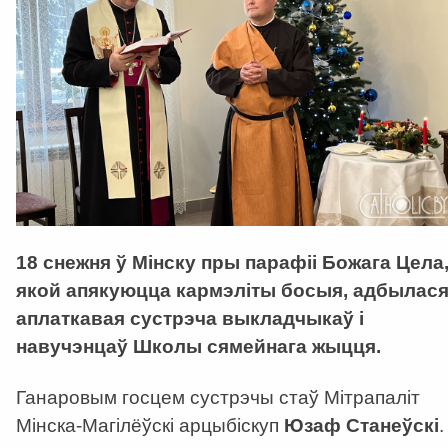
18 снежня ў Мінску пры парафіі Божага Цела
якой апякуюцца кармэліты босыя, адбылас
аплаткавая сустрэча выкладчыкаў і
навучэнцаў Школы сямейнага жыцця.
Ганаровым госцем сустрэчы стаў Мітрапаліт
Мінска-Магілёўскі арцыбіскуп
Юзаф Станеўскі
.