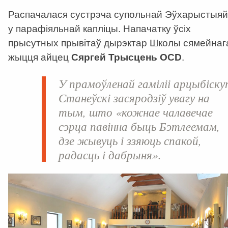
Распачалася сустрэча супольнай Эўхарыстыяй
у парафіяльнай капліцы. Напачатку ўсіх
прысутных прывітаў дырэктар Школы сямейнаг
жыцця айцец
Сяргей Трысцень
OCD
.
У прамоўленай гаміліі арцыбіску
Станеўскі засяродзіў увагу на
тым, што «кожнае чалавечае
сэрца павінна быць Бэтлеемам,
дзе жывуць і ззяюць спакой,
радасць і дабрыня».