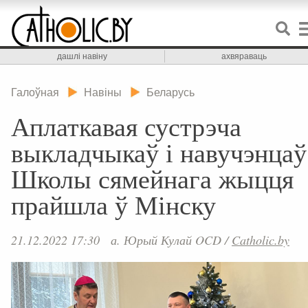
дашлі навіну
ахвяраваць
Галоўная
Навіны
Беларусь
Аплаткавая сустрэча
выкладчыкаў і навучэнцаў
Школы сямейнага жыцця
прайшла ў Мінску
21.12.2022 17:30
а. Юрый Кулай OCD
/
Catholic.by