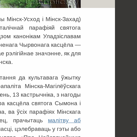
ты Мінск-Усход і Мінск-Захад)
талічнай парафіяй святога
зом канонікам Уладзіславам
ыненага Чырвонага касцёла —
е рэлігійнае значэнне, як для
нска.
тання да культавага ўжытку
апаліта Мінска-Магілёўскага
нь, 13 кастрычніка, з нагоды
ра касцёла святога Сымона і
а, ва ўсіх парафіях Мінскага
анец, прачытаць
малітву аб
масці, цэлебраваць у гэты або