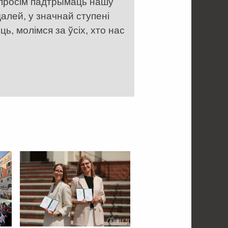
 просім падтрымаць нашу
алей, у значнай ступені
, молімся за ўсіх, хто нас