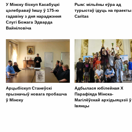
У Мінску біскуп Касабуцкі
Рым: мільёны еўра ад
цэлебраваў Імшу ў 175-ю
турыстаў ідуць на праекты
гадавіну з дня нараджэння
Caritas
Слугі Божага Эдварда
Вайніловіча
Арцыбіскуп Станеўскі
Адбылася юбілейная Х
прызначыў новага пробашча
Парафіяда Мінска-
ў Мінску
Магілёўскай архідыяцэзіі ў
Івянцы
. . . . . . . . . . . . . . . . . . . . . . . . . . . . . . . . . . . . . . . . . . . .