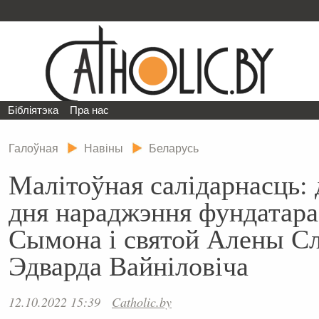
Бібліятэка
Пра нас
Галоўная
Навіны
Беларусь
Малітоўная салідарнасць: 
дня нараджэння фундатара
Сымона і святой Алены Сл
Эдварда Вайніловіча
12.10.2022 15:39
Catholic.by