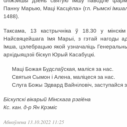
бліжэйшы дзень святую Імшу паводле фар
Панну Марыю, Маці Касцёла» (гл.
Рымскі Імшал
1488).
Таксама, 13 кастрычніка ў 18.30 у мінскім
Найсвяцейшага Імя Марыі, з гэтай нагоды а
Імша, цэлебрацыю якой узначаліць Генеральны
архідыяцэзіі біскуп Юрый Касабуцкі.
Маці Божая Будслаўская, маліся за нас.
Святыя Сымон і Алена, маліцеся за нас.
Слуга Божы Эдвард Вайніловіч, заступайся з
Біскупскі вікарый Мінскага рэгіёна
Кс. кан. д-р Ян Крэміс
Абноўлена 13.10.2022 11:25