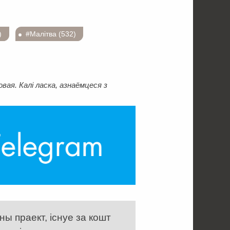
)
#Малітва (532)
ая. Калі ласка, азнаёмцеся з
ы праект, існуе за кошт