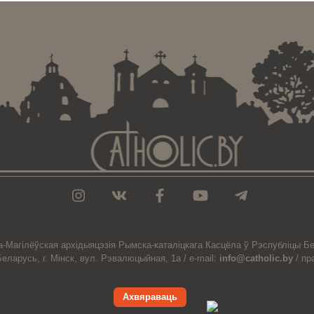
а-Магiлёўская
архiдыяцэзiя
Рымска-каталіцкага
Касцёла
ў Рэспубліцы Бе
Беларусь,
г. Мінск, вул. Рэвалюцыйная, 1а /
e-mail:
info@catholic.by
/
пр
Ахвяраваць