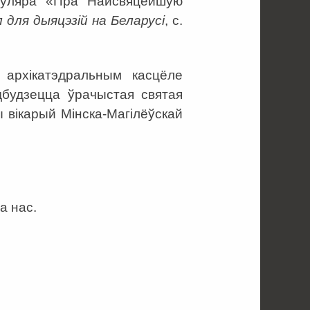
муляра «Пра Найсвяцейшую
 для дыяцэзій на Беларусі
, с.
 архікатэдральным касцёле
дбудзецца ўрачыстая святая
 вікарый Мінска-Магілёўскай
а нас.