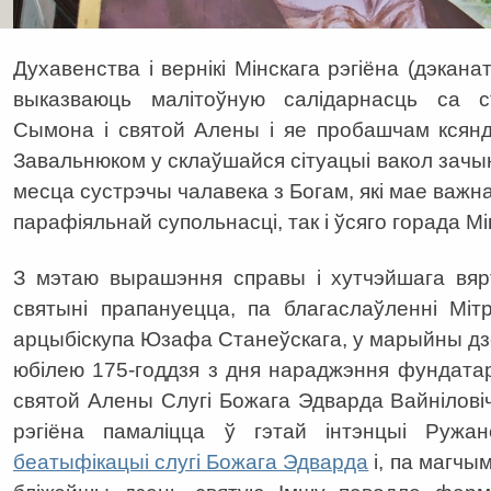
Духавенства і вернікі Мінскага рэгіёна (дэкана
выказваюць малітоўную салідарнасць са с
Сымона і святой Алены і яе пробашчам ксянд
Завальнюком у склаўшайся сітуацыі вакол зач
месца сустрэчы чалавека з Богам, які мае важна
парафіяльнай супольнасці, так і ўсяго горада Мі
З мэтаю вырашэння справы і хутчэйшага вяр
святыні прапануецца, па благаслаўленні Мітр
арцыбіскупа Юзафа Станеўскага, у марыйны дзе
юбілею 175-годдзя з дня нараджэння фундата
святой Алены Слугі Божага Эдварда Вайніловіч
рэгіёна памаліцца ў гэтай інтэнцыі Руж
беатыфікацыі слугі Божага Эдварда
і, па магчы