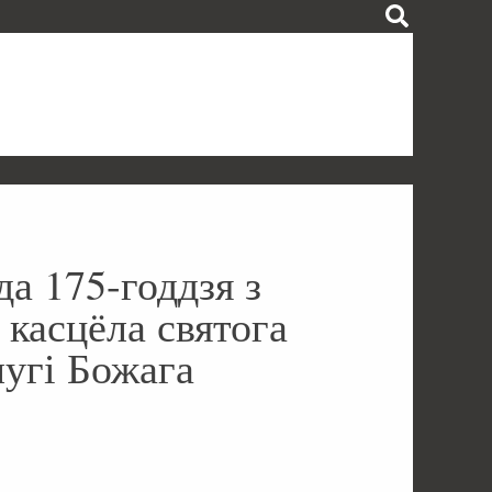
да 175-годдзя з
 касцёла святога
угі Божага