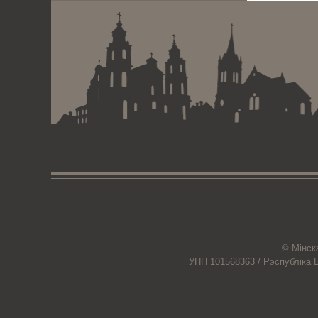
© Мiнск
УНП 101568363 /
Рэспубліка 