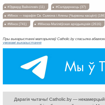
#Эдвард Вайніловіч (11)
#Салідарнасць (37)
#Мінск — парафія Св. Сымона і Алены (Чырвоны касцёл) (186
#Мінск (741)
#Мінска-Магілёўская архідыяцэзія (2616)
Пры выкарыстанні матэрыялаў Catholic.by спасылка абавязков
умовамі выкарыстання
Дарагія чытачы! Catholic.by — некамерцыйн