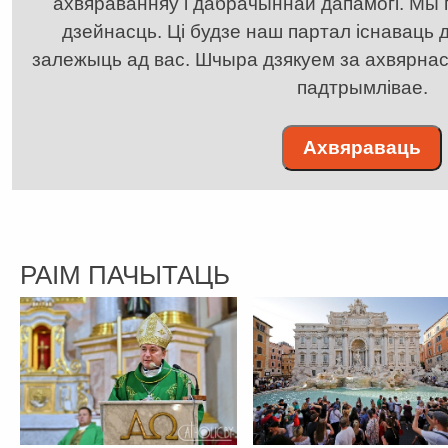
ахвяраванняў і дабрачыннай дапамогі. Мы
дзейнасць. Ці будзе наш партал існаваць д
залежыць ад вас. Шчыра дзякуем за ахвярнасць
падтрымлівае.
Ахвяраваць
РАІМ ПАЧЫТАЦЬ