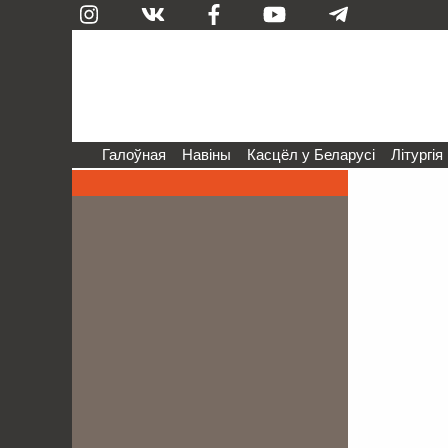
Галоўная
Навіны
Касцёл у Беларусі
Літургія