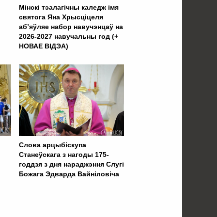
Мінскі тэалагічны каледж імя
святога Яна Хрысціцеля
аб’яўляе набор навучэнцаў на
2026-2027 навучальны год (+
НОВАЕ ВІДЭА)
Слова арцыбіскупа
Станеўскага з нагоды 175-
годдзя з дня нараджэння Слугі
Божага Эдварда Вайніловіча
 . . . . . . . . . . . . . . . . .