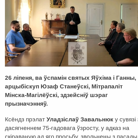
26 ліпеня, ва ўспамін святых Яўхіма і Ганны,
арцыбіскуп Юзаф Станеўскі, Мітрапаліт
Мінска-Магілёўскі, здзейсніў шэраг
прызначэнняў.
Ксёндз прэлат
Уладзіслаў Завальнюк
у сувязі 
дасягненнем 75-гадовага ўзросту, у адказ на
скіраваную ад яго просьбу, звольнены з пасады