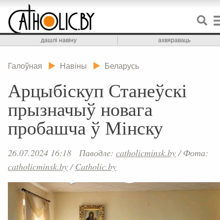
дашлі навіну
ахвяраваць
Галоўная
Навіны
Беларусь
Арцыбіскуп Станеўскі
прызначыў новага
пробашча ў Мінску
26.07.2024 16:18
Паводле:
catholicminsk.by
/
Фота:
catholicminsk.by
/
Catholic.by