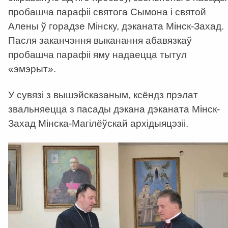
пробашча парафіі святога Сымона і святой
Алены ў горадзе Мінску, дэканата Мінск-Захад.
Пасля заканчэння выканання абавязкаў
пробашча парафіі яму надаецца тытул
«эмэрыт».
У сувязі з вышэйсказаным, ксёндз прэлат
звальняецца з пасады дэкана дэканата Мінск-
Захад Мінска-Магілёўскай архідыяцэзіі.