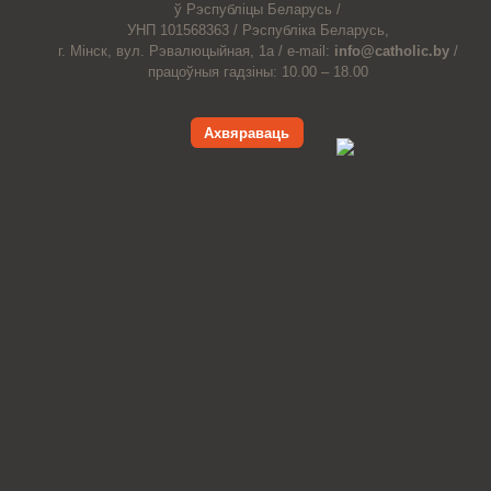
ў Рэспубліцы Беларусь /
УНП 101568363 /
Рэспубліка Беларусь,
г. Мінск, вул. Рэвалюцыйная, 1а /
e-mail:
info@catholic.by
/
працоўныя гадзіны: 10.00 – 18.00
Ахвяраваць