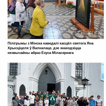
Пілігрымы з Мінска наведалі касцёл святога Яна
Хрысціцеля ў Валкалаце, дзе знаходзіцца
незвычайны абраз Езуса Міласэрнага