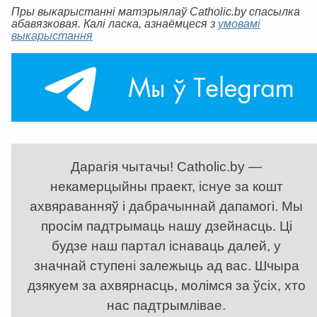
Пры выкарыстанні матэрыялаў Catholic.by спасылка
абавязковая. Калі ласка, азнаёмцеся з
умовамі
выкарыстання
Дарагія чытачы! Catholic.by —
некамерцыйны праект, існуе за кошт
ахвяраванняў і дабрачыннай дапамогі. Мы
просім падтрымаць нашу дзейнасць. Ці
будзе наш партал існаваць далей, у
значнай ступені залежыць ад вас. Шчыра
дзякуем за ахвярнасць, молімся за ўсіх, хто
нас падтрымлівае.