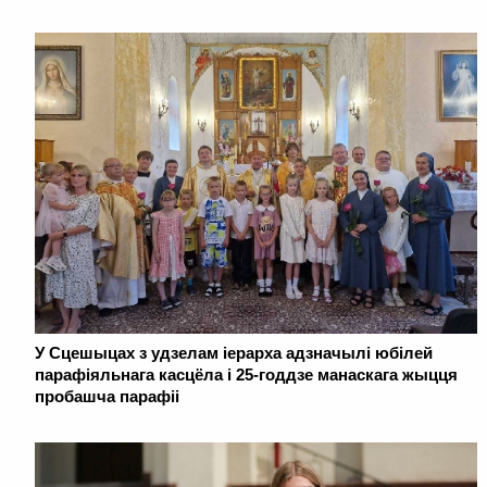
У Сцешыцах з удзелам іерарха адзначылі юбілей
парафіяльнага касцёла і 25-годдзе манаскага жыцця
пробашча парафіі