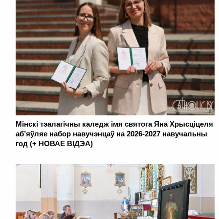
Мінскі тэалагічны каледж імя святога Яна Хрысціцеля
аб’яўляе набор навучэнцаў на 2026-2027 навучальны
год (+ НОВАЕ ВІДЭА)