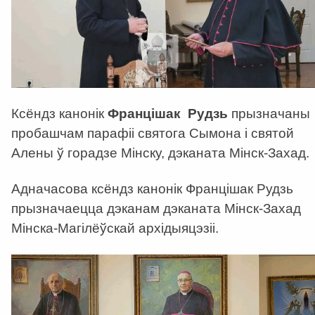
Ксёндз канонік
Францішак Рудзь
прызначаны
пробашчам парафіі святога Сымона і святой
Алены ў горадзе Мінску, дэканата Мінск-Захад.
Адначасова ксёндз канонік Францішак Рудзь
прызначаецца дэканам дэканата Мінск-Захад
Мінска-Магілёўскай архідыяцэзіі.