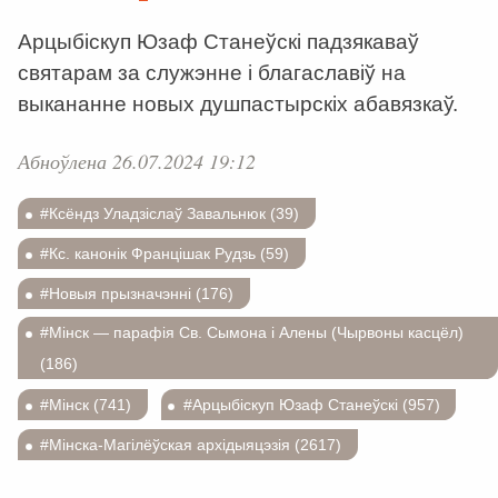
Арцыбіскуп Юзаф Станеўскі падзякаваў
святарам за служэнне і благаславіў на
выкананне новых душпастырскіх абавязкаў.
Абноўлена 26.07.2024 19:12
#Ксёндз Уладзіслаў Завальнюк (39)
#Кс. канонік Францішак Рудзь (59)
#Новыя прызначэнні (176)
#Мінск — парафія Св. Сымона і Алены (Чырвоны касцёл)
(186)
#Мінск (741)
#Арцыбіскуп Юзаф Станеўскі (957)
#Мінска-Магілёўская архідыяцэзія (2617)