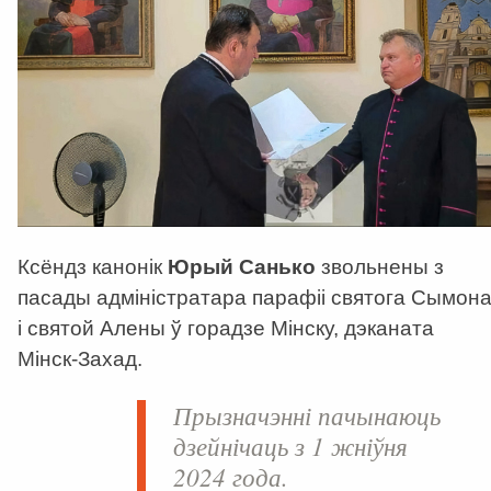
Ксёндз канонік
Юрый Санько
звольнены з
пасады адміністратара парафіі святога Сымон
і святой Алены ў горадзе Мінску, дэканата
Мінск-Захад.
Прызначэнні пачынаюць
дзейнічаць з 1 жніўня
2024 года.