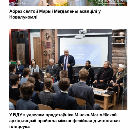
Абраз святой Марыі Магдалены асвяцілі ў
Новалукомлі
У БДУ з удзелам прадстаўніка Мінска-Магілёўскай
архідыяцэзіі прайшла міжканфесійная дыялогавая
пляцоўка