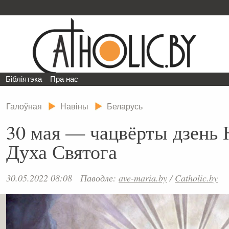
Бібліятэка
Пра нас
Галоўная
Навіны
Беларусь
30 мая — чацвёрты дзень 
Духа Святога
30.05.2022 08:08
Паводле:
ave-maria.by
/
Catholic.by