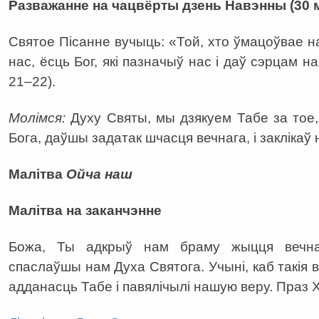
Разважанне на чацвёрты дзень Навэнны (30 
Святое Пісанне вучыць: «Той, хто ўмацоўвае на
нас, ёсць Бог, які пазначыў нас і даў сэрцам 
21–22).
Молімся:
Духу Святы, мы дзякуем Табе за тое,
Бога, даўшы задатак шчасця вечнага, і заклікаў 
Малітва
Ойча наш
Малітва на заканчэнне
Божа, Ты адкрыў нам браму жыцця вечна
спаслаўшы нам Духа Святога. Учыні, каб такія 
адданасць Табе і павялічылі нашую веру. Праз 