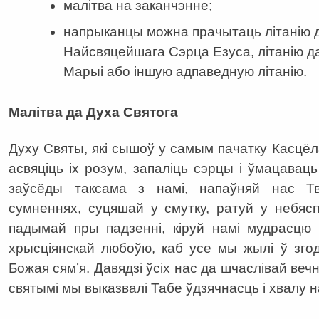
малітва на заканчэнне;
напрыканцы можна прачытаць літанію да
Найсвяцейшага Сэрца Езуса, літанію 
Марыі або іншую адпаведную літанію.
Малітва да Духа Святога
Духу Святы, які сышоў у самым пачатку Касцёл
асвяціць іх розум, запаліць сэрцы і ўмацавац
заўсёды таксама з намі, напаўняй нас Тв
сумненнях, суцяшай у смутку, ратуй у небяс
падымай пры па­дзенні, кіруй намі мудрасцю
хрысціянскай любоўю, каб усе мы жылі ў згод
Божая сям’я. Давядзі ўсіх нас да шчаслівай вечна
святымі мы выказвалі Табе ўдзячнасць і хвалу н