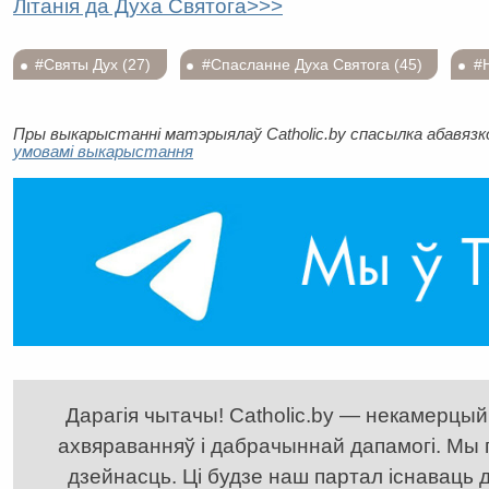
Літанія да Духа Святога>>>
#Святы Дух (27)
#Спасланне Духа Святога (45)
#
Пры выкарыстанні матэрыялаў Catholic.by спасылка абавязков
умовамі выкарыстання
Дарагія чытачы! Catholic.by — некамерцыйн
ахвяраванняў і дабрачыннай дапамогі. Мы
дзейнасць. Ці будзе наш партал існаваць д