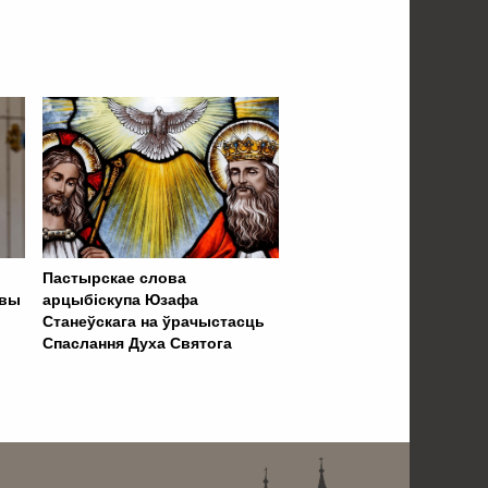
Пастырскае слова
твы
арцыбіскупа Юзафа
Станеўскага на ўрачыстасць
Спаслання Духа Святога
 . . . . . . . . . . . . . . . . .