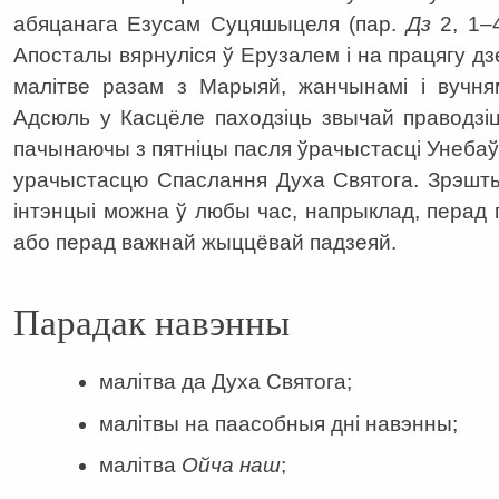
абяцанага Езусам Суцяшыцеля (пар.
Дз
2, 1–
Апосталы вярнуліся ў Ерузалем і на працягу дз
малітве разам з Марыяй, жанчынамі і вучня
Адсюль у Касцёле паходзіць звычай праводзі
пачынаючы з пятніцы пасля ўрачыстасці Унеба
урачыстасцю Спаслання Духа Святога. Зрэшты
інтэнцыі можна ў любы час, напрыклад, пера
або перад важнай жыццёвай падзеяй.
Парадак навэнны
малітва да Духа Святога;
малітвы на паасобныя дні навэнны;
малітва
Ойча наш
;