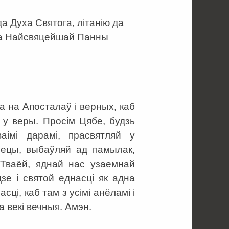
 Духа Святога, літанію да
да Найсвяцейшай Панны
а на Апосталаў і верных, каб
ь у веры. Просім Цябе, будзь
аімі дарамі, прасвятляй у
пецы, выбаўляй ад памылак,
 Тваёй, яднай нас узаемнай
зе і святой еднасці як адна
сці, каб там з усімі анёламі і
а векі вечныя. Амэн.