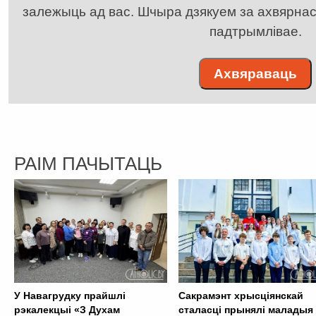
залежыць ад вас. Шчыра дзякуем за ахвярнасць
падтрымлівае.
Ахвяраваць
РАІМ ПАЧЫТАЦЬ
У Навагрудку прайшлі
Сакрамэнт хрысціянскай
рэкалекцыі «З Духам
сталасці прынялі маладыя