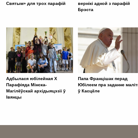
Святым» для трох парафій
вернікі адной з парафій
Брэста
Адбылася юбілейная Х
Папа Францішак перад
Парафіяда Мінска-
Юбілеем пра заданне малі
Магілёўскай архідыяцэзіі ў
ў Касцёле
Івянцы
. . . . . . . . . . . . . . . . . . . . . . . . . . . . . . . . . . . . . . . . . . . .