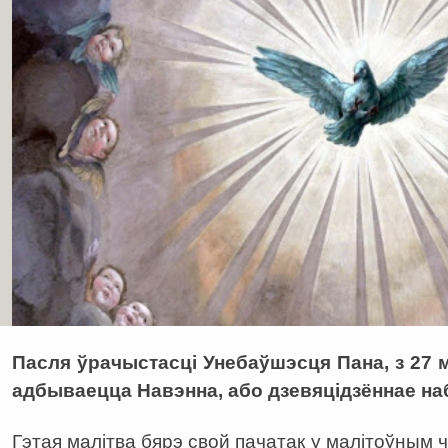
Пасля ўрачыстасці Унебаўшэсця Пана, з 27 м
адбываецца Навэнна, або дзевяцідзённае на
Гэтая малітва бярэ свой пачатак у малітоўным 