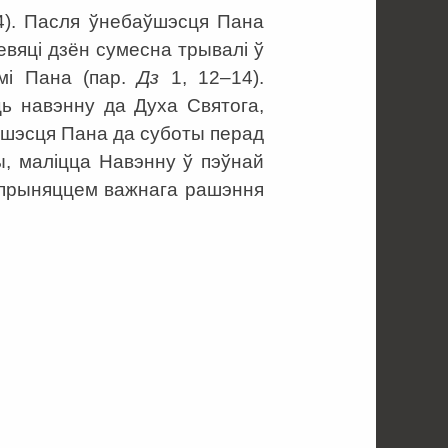
4). Пасля ўнебаўшэсця Пана
евяці дзён сумесна трывалі ў
мі Пана (пар.
Дз
1, 12–14).
ць навэнну да Духа Святога,
ўшэсця Пана да суботы перад
, маліцца Навэнну ў пэўнай
д прыняццем важнага рашэння