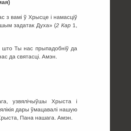
мая)
с з вамі ў Хрысце і намасціў
нашым задатак Духа» (
2 Кар
1,
 што Ты нас прыпадобніў да
нас да святасці. Амэн.
га, узвялічыўшы Хрыста і
вялікія дары ўмацавалі нашую
Хрыста, Пана нашага. Амэн.