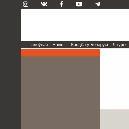
Галоўная
Навіны
Касцёл у Беларусі
Літургія