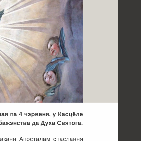
ая па 4 чэрвеня, у Касцёле
бажэнства да Духа Святога.
чаканні Апосталамі спаслання