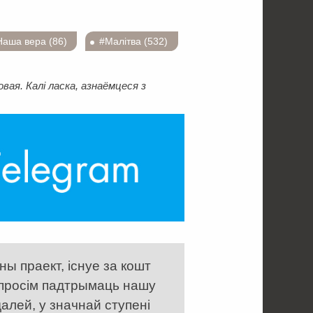
Наша вера (86)
#Малітва (532)
ая. Калі ласка, азнаёмцеся з
ы праект, існуе за кошт
 просім падтрымаць нашу
алей, у значнай ступені