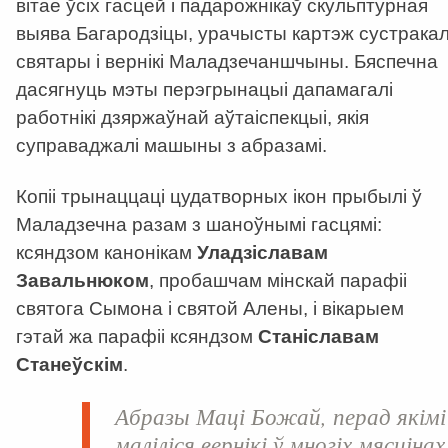
вітае ўсіх гасцей і падарожнікаў скульптурная
выява Багародзіцы, урачысты картэж сустракал
святары і вернікі Маладзечаншчыны. Бяспечна
дасягнуць мэты перэгрынацыі дапамагалі
работнікі дзяржаўнай аўтаіспекцыі, якія
суправаджалі машыны з абразамі.
Копіі трынаццаці цудатворных ікон прыбылі ў
Маладзечна разам з шаноўнымі гасцямі:
ксяндзом канонікам
Уладзіславам
Завальнюком
, пробашчам мінскай парафіі
святога Сымона і святой Алены, і вікарыем
гэтай жа парафіі ксяндзом
Станіславам
Станеўскім
.
Абразы Маці Божай, перад якімі
маліліся вернікі ў многіх мясцінах