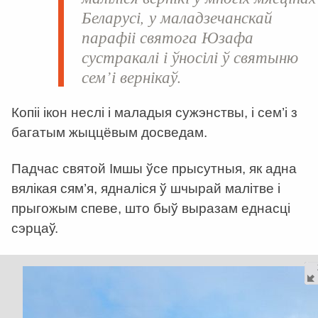
Беларусі, у маладзечанскай
парафіі святога Юзафа
сустракалі і ўносілі ў святыню
сем’і вернікаў.
Копіі ікон неслі і маладыя сужэнствы, і сем’і з
багатым жыццёвым досведам.
Падчас святой Імшы ўсе прысутныя, як адна
вялікая сям’я, ядналіся ў шчырай малітве і
прыгожым спеве, што быў выразам еднасці
сэрцаў.