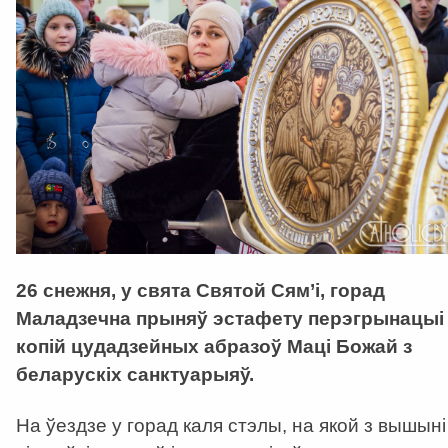
26 снежня, у свята Святой Сям’і, горад
Маладзечна прыняў эстафету перэгрынацыі
копій цудадзейных абразоў Маці Божай з
беларускіх санктуарыяў.
На ўездзе у горад каля стэлы, на якой з вышыні