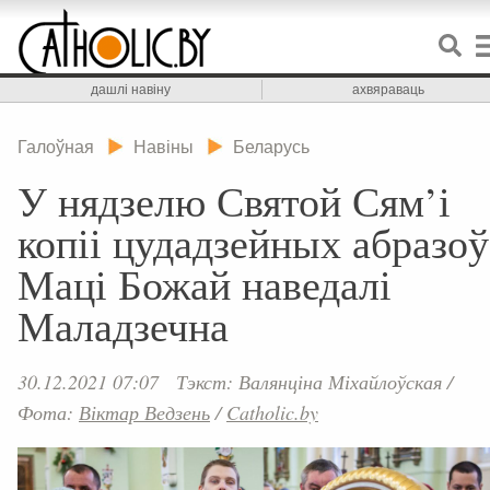
дашлі навіну
ахвяраваць
Галоўная
Навіны
Беларусь
У нядзелю Святой Сям’і
копіі цудадзейных абразоў
Маці Божай наведалі
Маладзечна
30.12.2021 07:07
Тэкст: Валянціна Міхайлоўская
/
Фота:
Віктар Ведзень
/
Catholic.by