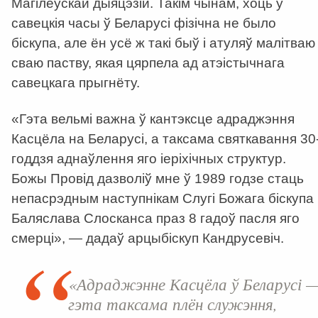
Магілёўскай дыяцэзій. Такім чынам, хоць у
савецкія часы ў Беларусі фізічна не было
біскупа, але ён усё ж такі быў і атуляў малітваю
сваю паству, якая цярпела ад атэістычнага
савецкага прыгнёту.
«Гэта вельмі важна ў кантэксце адраджэння
Касцёла на Беларусі, а таксама святкавання 30
годдзя аднаўлення яго іеріхічных структур.
Божы Провід дазволіў мне ў 1989 годзе стаць
непасрэдным наступнікам Слугі Божага біскупа
Баляслава Слосканса праз 8 гадоў пасля яго
смерці», — дадаў арцыбіскуп Кандрусевіч.
«Адраджэнне Касцёла ў Беларусі 
гэта таксама плён служэння,