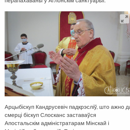
перапахаваны ў Аглонскім санктуарыі.
Арцыбіскуп Кандрусевіч падкрэсліў, што ажно д
смерці біскуп Слосканс заставаўся
Апостальскім адміністратарам Мінскай і