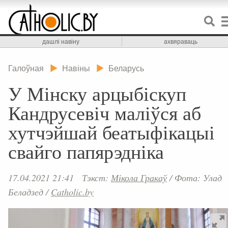
дашлі навіну
ахвяраваць
Галоўная
Навіны
Беларусь
У Мінску арцыбіскуп
Кандрусевіч маліўся аб
хутчэйшай беатыфікацыі
свайго папярэдніка
17.04.2021 21:41
Тэкст:
Мікола Гракаў
/
Фота: Улад
Беладзед
/
Catholic.by