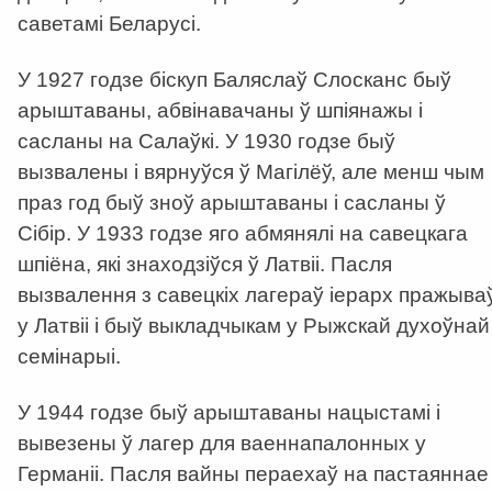
саветамі Беларусі.
У 1927 годзе біскуп Баляслаў Слосканс быў
арыштаваны, абвінавачаны ў шпіянажы і
сасланы на Салаўкі. У 1930 годзе быў
вызвалены і вярнуўся ў Магілёў, але менш чым
праз год быў зноў арыштаваны і сасланы ў
Сібір. У 1933 годзе яго абмянялі на савецкага
шпіёна, які знаходзіўся ў Латвіі. Пасля
вызвалення з савецкіх лагераў іерарх пражыва
у Латвіі і быў выкладчыкам у Рыжскай духоўнай
семінарыі.
У 1944 годзе быў арыштаваны нацыстамі і
вывезены ў лагер для ваеннапалонных у
Германіі. Пасля вайны пераехаў на пастаяннае