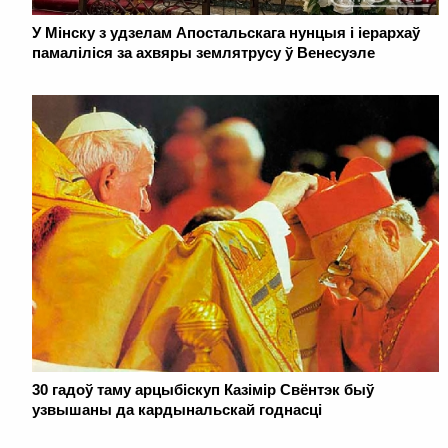
У Мінску з удзелам Апостальскага нунцыя і іерархаў
памаліліся за ахвяры землятрусу ў Венесуэле
30 гадоў таму арцыбіскуп Казімір Свёнтэк быў
узвышаны да кардынальскай годнасці