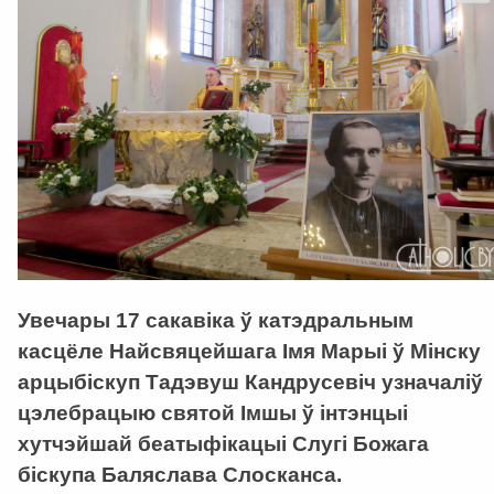
Увечары 17 сакавіка ў катэдральным
касцёле Найсвяцейшага Імя Марыі ў Мінску
арцыбіскуп Тадэвуш Кандрусевіч узначаліў
цэлебрацыю святой Імшы ў інтэнцыі
хутчэйшай беатыфікацыі Слугі Божага
біскупа Баляслава Слосканса.