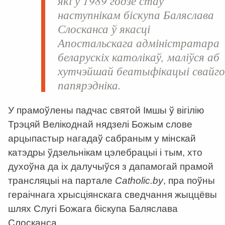
які ў 1989 годзе стаў
наступнікам біскупа Баляслава
Слосканса ў якасці
Апостальскага адміністратара
беларускіх католікаў, маліўся аб
хутчэйшай беатыфікацыі свайг
папярэдніка.
У прамоўлены падчас святой Імшы ў вігілію
Трэцяй Велікоднай нядзелі Божым слове
арцыпастыр нагадаў сабраным у мінскай
катэдры ўдзельнікам цэлебрацыі і тым, хто
духоўна да іх далучыўся з дапамогай прамой
трансляцыі на партале
Catholic
.
by
, пра поўны
гераічнага хрысціянскага сведчання жыццёвы
шлях Слугі Божага біскупа Баляслава
Слосканса.