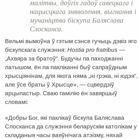
малітвы, доўгіх гадоў савецкага і
нацысцкага зняволення, выгнання і
мучаніцтва біскупа Баляслава
Слосканса.
Вельмі вымоўна ў гэтым сэнсе гучыць дэвіз яго
біскупскага служэння:
Hostia
pro
fratribus
—
„Ахвяра за братоў“. Будучы па паходжанні
латышом, ён па пакліканні быў сапраўдным
хрысціянінам, для якога няма „ні грэка, ні юдэя“,
але ўсе браты ў Хрысце», — сцвердзіў
арцыпастыр. Сваю гамілію ён завяршыў
словамі:
«Добры Бог, які паклікаў біскупа Баляслава
Слосканса да служэння беларускім католікам у
складаныя часы ваяўнічага атэізму, няхай