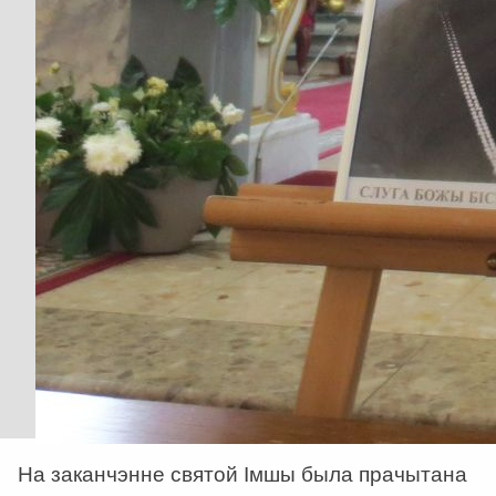
На заканчэнне святой Імшы была прачытана