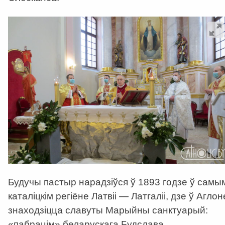
Будучы пастыр нарадзіўся ў 1893 годзе ў самы
каталіцкім регіёне Латвіі — Латгаліі, дзе ў Аглон
знаходзіцца славуты Марыйны санктуарый:
«пабрацім» беларускага Будслава.