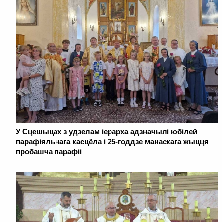
У Сцешыцах з удзелам іерарха адзначылі юбілей
парафіяльнага касцёла і 25-годдзе манаскага жыцця
пробашча парафіі