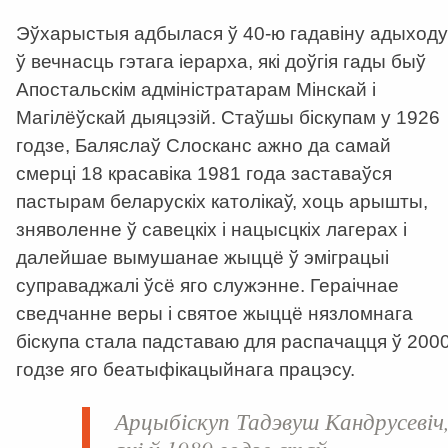
Эўхарыстыя адбылася ў 40-ю гадавіну адыходу
ў вечнасць гэтага іерарха, які доўгія гады быў
Апостальскім адміністратарам Мінскай і
Магілёўскай дыяцэзій. Стаўшы біскупам у 1926
годзе, Баляслаў Слосканс ажно да самай
смерці 18 красавіка 1981 года заставаўся
пастырам беларускіх католікаў, хоць арышты,
зняволенне ў савецкіх і нацысцкіх лагерах і
далейшае вымушанае жыццё ў эміграцыі
суправаджалі ўсё яго служэнне. Гераічнае
сведчанне веры і святое жыццё нязломнага
біскупа стала падставаю для распачацця ў 200
годзе яго беатыфікацыйнага працэсу.
Арцыбіскуп Тадэвуш Кандрусевіч