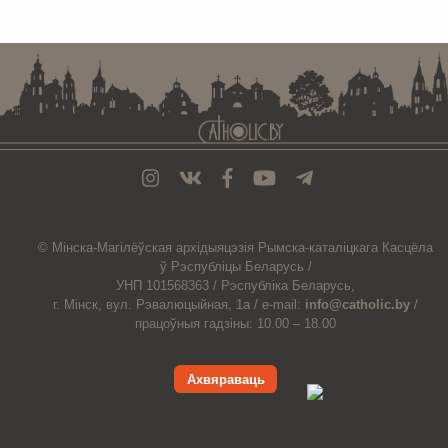
. . . . . . . . . . . . . . . . . . . . . . . . . . . . . . . . . . . . . . . . . . . . . . . . . . . . . . . . . . . . .
© Мiнска-Магiлёўская
архiдыяцэзiя
Рымска-каталіцкага
Касцёла
ў Рэспубліцы Беларусь /
УНП 101568363 /
Рэспубліка Беларусь,
г. Мінск, вул. Рэвалюцыйная, 1а /
e-mail:
info@catholic.by
/
працоўныя гадзіны: 10.00 – 18.00
Ахвяраваць