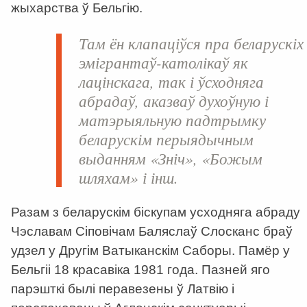
жыхарства ў Бельгію.
Там ён клапаціўся пра беларускіх
эмігрантаў-католікаў як
лацінскага, так і ўсходняга
абрадаў, аказваў духоўную і
матэрыяльную падтрымку
беларускім перыядычным
выданням «Зніч», «Божым
шляхам» і інш.
Разам з беларускім біскупам усходняга абраду
Чэславам Сіповічам Баляслаў Слосканс браў
удзел у Другім Ватыканскім Саборы. Памёр у
Бельгіі 18 красавіка 1981 года. Пазней яго
парэшткі былі перавезены ў Латвію і