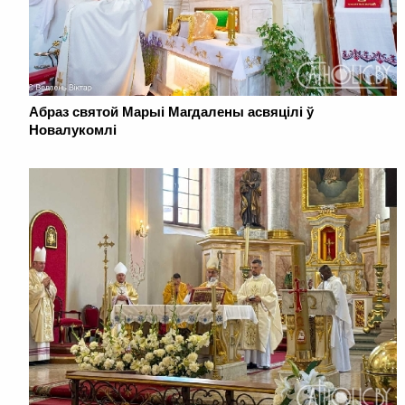
Абраз святой Марыі Магдалены асвяцілі ў
Новалукомлі