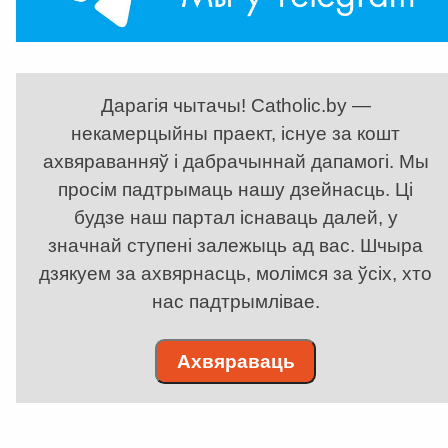
Дарагія чытачы! Catholic.by —
некамерцыйны праект, існуе за кошт
ахвяраванняў і дабрачыннай дапамогі. Мы
просім падтрымаць нашу дзейнасць. Ці
будзе наш партал існаваць далей, у
значнай ступені залежыць ад вас. Шчыра
дзякуем за ахвярнасць, молімся за ўсіх, хто
нас падтрымлівае.
Ахвяраваць