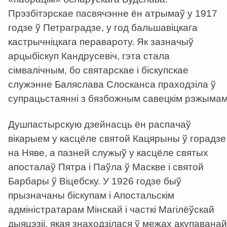
Прэзбітэрскае пасвячэнне ён атрымаў у 1917
годзе ў Петраградзе, у год бальшавіцкага
кастрычніцкага перавароту. Як зазначыў
арцыбіскуп Кандрусевіч, гэта стала
сімвалічным, бо святарскае і біскупскае
служэнне Баляслава Слосканса праходзіла ў
супрацьстаянні з бязбожным савецкім рэжымам
Душпастырскую дзейнасць ён распачаў
вікарыем у касцёле святой Кацярыны ў горадзе
на Няве, а пазней служыў у касцёле святых
апосталаў Пятра і Паўла ў Маскве і святой
Барбары ў Віцебску. У 1926 годзе быў
прызначаны біскупам і Апостальскім
адміністратарам Мінскай і часткі Магілёўскай
дыяцэзіі, якая знаходзілася ў межах акупаванай