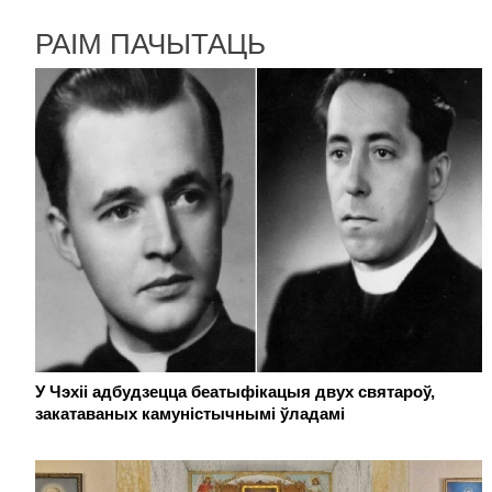
РАІМ ПАЧЫТАЦЬ
У Чэхіі адбудзецца беатыфікацыя двух святароў,
закатаваных камуністычнымі ўладамі