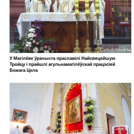
У Магілёве ўрачыста праславілі Найсвяцейшую
Тройцу і прайшлі агульнамагілёўскай працэсіяй
Божага Цела