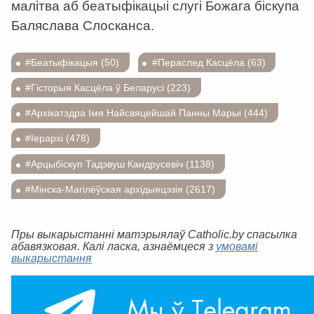
малітва аб беатыфікацыі слугі Божага біскупа
Баляслава Слосканса.
#Беатыфікацыя (50)
#Пераслед Касцёла (63)
#Гісторыя Касцёла ў Беларусі (223)
#Архікатэдра Імя Найсвяцейшай Панны Марыі (444)
#Іерархі (478)
#Арцыбіскуп Тадэвуш Кандрусевіч (1138)
#Мінска-Магілёўская архідыяцэзія (2617)
Пры выкарыстанні матэрыялаў Catholic.by спасылка
абавязковая. Калі ласка, азнаёмцеся з
умовамі
выкарыстання