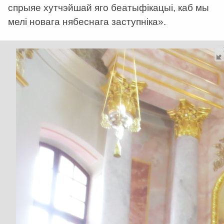
спрыяе хутчэйшай яго беатыфікацыі, каб мы
мелі новага нябеснага заступніка».