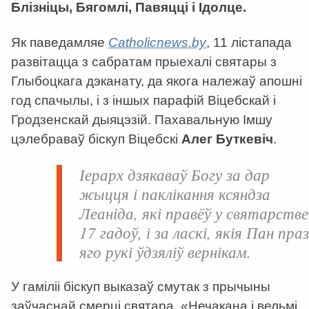
Блізніцы, Бягомлі, Павяцці і Ідолце.
Як паведамляе
Catholicnews.by
, 11 лістапада
развітацца з сабратам прыехалі святары з
Глыбоцкага дэканату, да якога належаў апошні
год спачылы, і з іншых парафій Віцебскай і
Гродзенскай дыяцэзій. Пахавальную Імшу
цэлебраваў біскуп Віцебскі
Алег Буткевіч
.
Іерарх дзякаваў Богу за дар
жыцця і паклікання ксяндза
Леаніда, які правёў у святарстве
17 гадоў, і за ласкі, якія Пан пра
яго рукі ўдзяліў вернікам.
У гаміліі біскуп выказаў смутак з прычыны
заўчаснай смерці святара. «Нечакана і вельмі