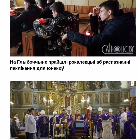
На Глыбоччыне прайшлі рэкалекцыі аб распазнанні
паклікання для юнакоў