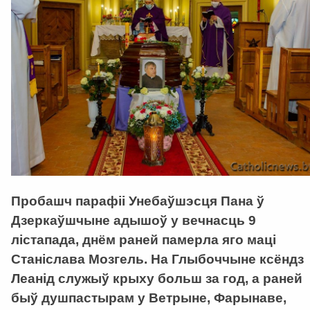
Пробашч парафіі Унебаўшэсця Пана ў
Дзеркаўшчыне адышоў у вечнасць 9
лістапада, днём раней памерла яго маці
Станіслава Мозгель. На Глыбоччыне ксёндз
Леанід служыў крыху больш за год, а раней
быў душпастырам у Ветрыне, Фарынаве,