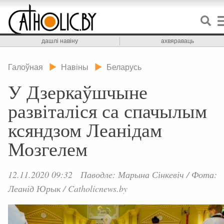
дашлі навіну
ахвяраваць
Галоўная
Навіны
Беларусь
У Дзеркаўшчыне
развіталіся са спачылым
ксяндзом Леанідам
Мозгелем
12.11.2020 09:32
Паводле: Марына Сінкевіч
/
Фота:
Леанід Юрык / Catholicnews.by