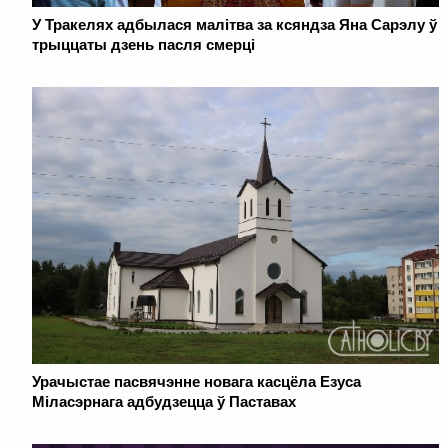
У Тракелях адбылася малітва за ксяндза Яна Сарэлу ў
трыццаты дзень пасля смерці
Урачыстае пасвячэнне новага касцёла Езуса
Міласэрнага адбудзецца ў Паставах