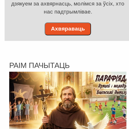
дзякуем за ахвярнасць, молімся за ўсіх, хто
нас падтрымлівае.
Ахвяраваць
РАІМ ПАЧЫТАЦЬ