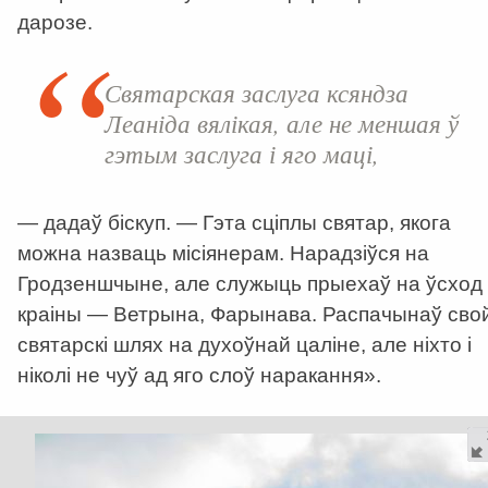
дарозе.
Святарская заслуга ксяндза
Леаніда вялікая, але не меншая ў
гэтым заслуга і яго маці,
— дадаў біскуп. — Гэта сціплы святар, якога
можна назваць місіянерам. Нарадзіўся на
Гродзеншчыне, але служыць прыехаў на ўсход
краіны — Ветрына, Фарынава. Распачынаў сво
святарскі шлях на духоўнай цаліне, але ніхто і
ніколі не чуў ад яго слоў наракання».