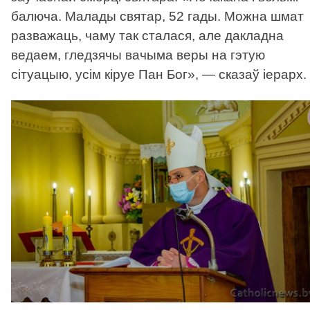
балюча. Малады святар, 52 гады. Можна шмат
разважаць, чаму так сталася, але дакладна
ведаем, гледзячы вачыма веры на гэтую
сітуацыю, усім кіруе Пан Бог», — сказаў іерарх.