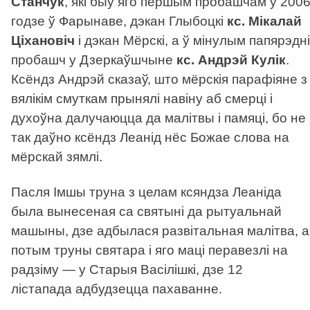
Станчук
, які быў яго першым пробашчам у 200
годзе ў Фарынаве, дэкан Глыбоцкі
кс. Мікалай
Ціхановіч
і дэкан Мёрскі, а ў мінулым папярэдні
пробашч у Дзеркаўшчыне
кс. Андрэй Кулік
.
Ксёндз Андрэй сказаў, што мёрскія парафіяне з
вялікім смуткам прынялі навіну аб смерці і
духоўна далучаюцца да малітвы і памяці, бо не
так даўно ксёндз Леанід нёс Божае слова на
мёрскай зямлі.
Пасля Імшы труна з целам ксяндза Леаніда
была вынесеная са святыні да рытуальнай
машыны, дзе адбылася развітальная малітва, а
потым труны святара і яго маці перавезлі на
радзіму — у Старыя Васілішкі, дзе 12
лістапада адбудзецца пахаванне.