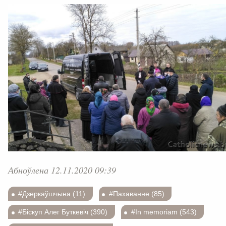
Абноўлена 12.11.2020 09:39
#Дзеркаўшчына (11)
#Пахаванне (85)
#Біскуп Алег Буткевіч (390)
#In memoriam (543)