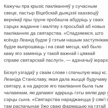
Кажучы пра крызіс пакліканняў у сучасным
свеце, пастыр Віцебскай дыяцэзіі заахвоціў
вернікаў пры труне пробашча абудзіць у сваіх
сэрцах жаданне і малітву з просьбай аб новых
пакліканнях да святарства. «Спадзяемся, што
ксёндз Леанід будзе ў гэтым нашым заступнікам
будзе выпрошваць і на сваё месца, каб было
каму яго замяніць у такой важнай і цяжкай
справе святарскай паслугі», — адзначыў іерарх
Біскуп узгадаў у сваім слове і спачылую маці кс.
Леаніда Станіславу, якая дала жыццё будучаму
святару, а на дарозе яго паклікання была тым
чалавекам, які дапамог адкрыць гэты вялікі дар 
сэрцы сына. «Святарства нараджаецца ў сям’і і
там распачынае ўжо сваю фармацыю на гэтай