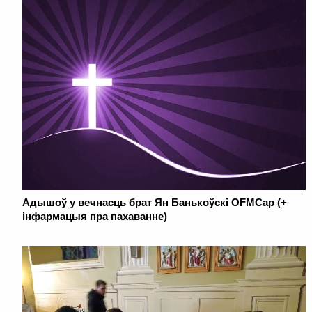
Адышоў у вечнасць брат Ян Банькоўскі OFMCap (+
інфармацыя пра пахаванне)