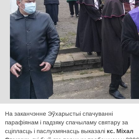
На заканчэнне Эўхарыстыі спачуванні
парафіянам і падзяку спачыламу святару за
сціпласць і паслухмянасць выказалі
кс. Міхал