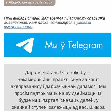
#Віцебская дыяцэзія (786)
Пры выкарыстанні матэрыялаў Catholic.by спасылка
абавязковая. Калі ласка, азнаёмцеся з
умовамі
выкарыстання
Дарагія чытачы! Catholic.by —
некамерцыйны праект, існуе за кошт
ахвяраванняў і дабрачыннай дапамогі. Мы
просім падтрымаць нашу дзейнасць. Ці
будзе наш партал існаваць далей, у
значнай ступені залежыць ад вас. Шчыра