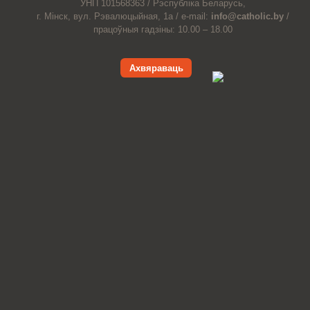
УНП 101568363 /
Рэспубліка Беларусь,
г. Мінск, вул. Рэвалюцыйная, 1а /
e-mail:
info@catholic.by
/
працоўныя гадзіны: 10.00 – 18.00
Ахвяраваць