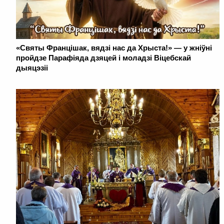
«Святы Францішак, вядзі нас да Хрыста!» — у жніўні
пройдзе Парафіяда дзяцей і моладзі Віцебскай
дыяцэзіі