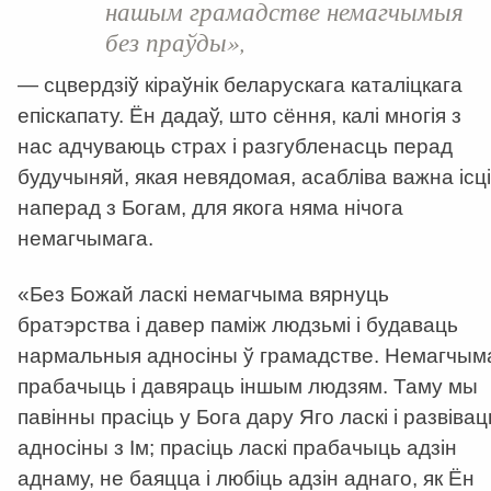
нашым грамадстве немагчымыя
без праўды»,
— сцвердзіў кіраўнік беларускага каталіцкага
епіскапату. Ён дадаў, што сёння, калі многія з
нас адчуваюць страх і разгубленасць перад
будучыняй, якая невядомая, асабліва важна ісці
наперад з Богам, для якога няма нічога
немагчымага.
«Без Божай ласкі немагчыма вярнуць
братэрства і давер паміж людзьмі і будаваць
нармальныя адносіны ў грамадстве. Немагчым
прабачыць і давяраць іншым людзям. Таму мы
павінны прасіць у Бога дару Яго ласкі і развівац
адносіны з Ім; прасіць ласкі прабачыць адзін
аднаму, не баяцца і любіць адзін аднаго, як Ён