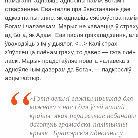
намаганні аднавіць адносіны паміж Богам і
стварэннем. Евангелле пра Звеставанне дае
адказ на пытанне, як аднавіць сяброўства памі
Богам і чалавекам. Марыя не хаваецца ў страх
ад Бога, як Адам і Ева пасля грэхападзення, ал
ўваходзіць з Ім у дыялог. <…> Калі страх
з’яўляецца плёнам граху, то давер — гэта плён
ласкі. Марыя прадстаўляе новага чалавека з
адноўленым даверам да Бога», — падкрэсліў
арцыпастыр.
«Гэта вельмі важны прыклад для
кожнага з нас і для ўсёй нашай
краіны, якая перажывае небачаны
дагэтуль грамадска-палітычны
крызіс. Братэрскія адносіны ў