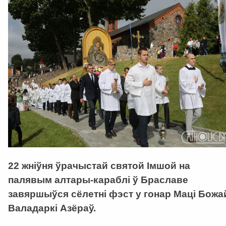
22 жніўня ўрачыстай святой Імшой на
палявым алтары-караблі ў Браславе
завяршыўся сёлетні фэст у гонар Маці Божа
Валадаркі Азёраў.