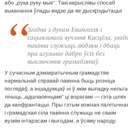
або „рука руку мые“. Такі карыслівы спосаб
выканання ўлады вядзе да яе дыскрэдытацыі
Згодна з духам Евангелля і
сацыяльнага вучэння Касцёла, улад
павінна служыць людзям і дбаць
пра агульнае дабро ўсіх без
выключэння грамадзянаў.
У сучасным дэмакратычным грамадстве
нармальнай справай павінна быць розніца
поглядаў, а іншадумцаў ні ў якім выпадку нельга
лічыць „адшчапенцамі“ ці ворагамі — гэта шлях
да канфрантацыі. Пры гэтым кожная палітычна
і грамадская сіла павінна служыць не сваім
вузкім інтарэсам і выгодам, а ўсяму народу.