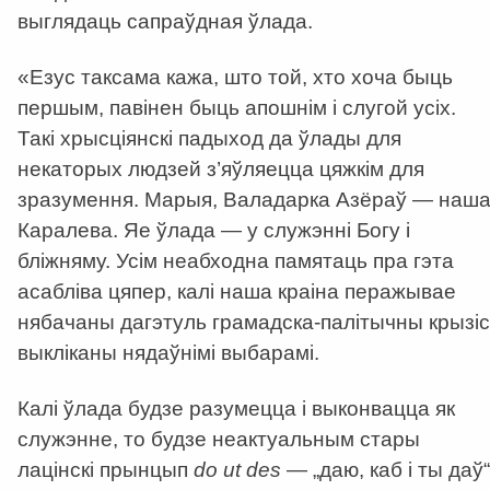
выглядаць сапраўдная ўлада.
«Езус таксама кажа, што той, хто хоча быць
першым, павінен быць апошнім і слугой усіх.
Такі хрысціянскі падыход да ўлады для
некаторых людзей з’яўляецца цяжкім для
зразумення. Марыя, Валадарка Азёраў — наш
Каралева. Яе ўлада — у служэнні Богу і
бліжняму. Усім неабходна памятаць пра гэта
асабліва цяпер, калі наша краіна перажывае
нябачаны дагэтуль грамадска-палітычны крызіс
выкліканы нядаўнімі выбарамі.
Калі ўлада будзе разумецца і выконвацца як
служэнне, то будзе неактуальным стары
лацінскі прынцып
do
ut
des
— „даю, каб і ты даў“