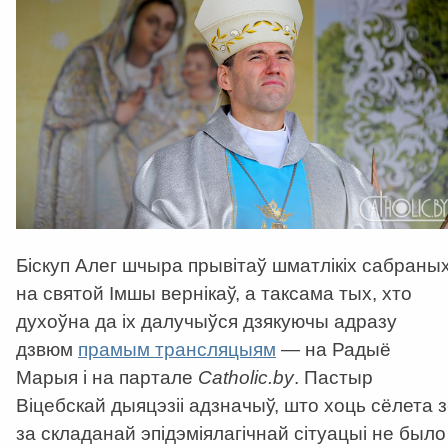
Біскуп Алег шчыра прывітаў шматлікіх сабраны
на святой Імшы вернікаў, а таксама тых, хто
духоўна да іх далучыўся дзякуючы адразу
дзвюм
прамым трансляцыям
— на Радыё
Марыя і на партале
Catholic
.
by
. Пастыр
Віцебскай дыяцэзіі адзначыў, што хоць сёлета з
за складанай эпідэміялагічнай сітуацыі не было