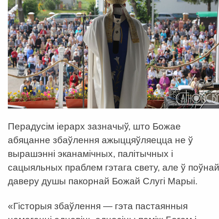
Перадусім іерарх зазначыў, што Божае
абяцанне збаўлення ажыццяўляецца не ў
вырашэнні эканамічных, палітычных і
сацыяльных праблем гэтага свету, але ў поўна
даверу душы пакорнай Божай Слугі Марыі.
«Гісторыя збаўлення — гэта пастаянныя