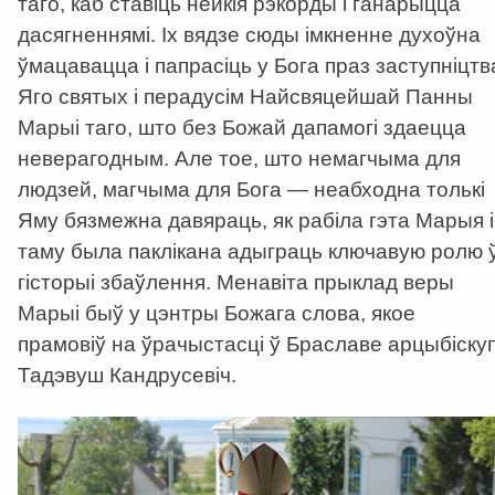
таго, каб ставіць нейкія рэкорды і ганарыцца
дасягненнямі. Іх вядзе сюды імкненне духоўна
ўмацавацца і папрасіць у Бога праз заступніцтв
Яго святых і перадусім Найсвяцейшай Панны
Марыі таго, што без Божай дапамогі здаецца
неверагодным. Але тое, што немагчыма для
людзей, магчыма для Бога — неабходна толькі
Яму бязмежна давяраць, як рабіла гэта Марыя і
таму была паклікана адыграць ключавую ролю 
гісторыі збаўлення. Менавіта прыклад веры
Марыі быў у цэнтры Божага слова, якое
прамовіў на ўрачыстасці ў Браславе арцыбіску
Тадэвуш Кандрусевіч.