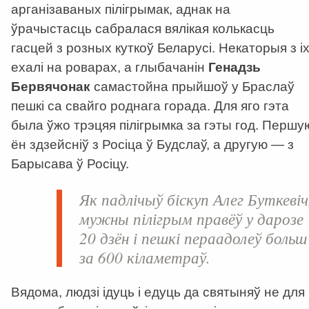
арганізаваных пілігрымак, аднак на
ўрачыстасць сабралася вялікая колькасць
гасцей з розных куткоў Беларусі. Некаторыя з і
ехалі на роварах, а глыбачанін
Генадзь
Бервячонак
самастойна прыйшоў у Браслаў
пешкі са свайго роднага горада. Для яго гэта
была ўжо трэцяя пілігрымка за гэты год. Першу
ён здзейсніў з Росіца ў Будслаў, а другую — з
Барысава ў Росіцу.
Як падлічыў біскуп Алег Буткевіч
мужны пілігрым правёў у дарозе
20 дзён і пешкі пераадолеў больш
за 600 кіламетраў.
Вядома, людзі ідуць і едуць да святыняў не для