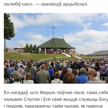
палюбіў нас», — заахвоціў арцыбіскуп.
Ён нагадаў, што Марыя, поўная ласкі, сама сяб
называе Слугою і ўсё сваё жыццё служыць Бог
і людзям, паказваючы такім чынам, як павінна