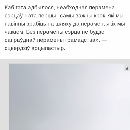
Каб гэта адбылося, неабходная перамена
сэрцаў. Гэта першы і самы важны крок, які мы
павінны зрабіць на шляху да перамен, якіх мы
чакаем. Без перамены сэрца не будзе
сапраўднай перамены грамадства», —
сцвердзіў арцыпастыр.