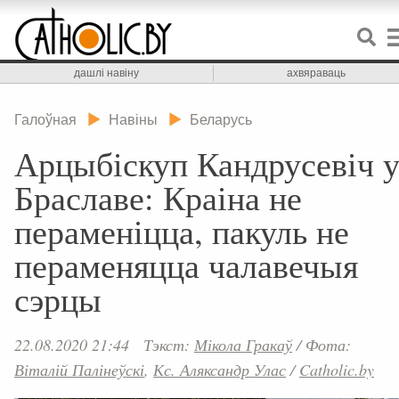
дашлі навіну
ахвяраваць
Галоўная
Навіны
Беларусь
Арцыбіскуп Кандрусевіч 
Браславе: Краіна не
пераменіцца, пакуль не
пераменяцца чалавечыя
сэрцы
22.08.2020 21:44
Тэкст:
Мікола Гракаў
/
Фота:
Віталій Палінеўскі
,
Кс. Аляксандр Улас
/
Catholic.by