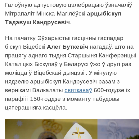
Галоўную адпустовую цэлебрацыю ўзначаліў
Мітрапаліт Мінска-Магілёўскі
арцыбіскуп
Тадэвуш Кандрусевіч
.
На пачатку Эўхарыстыі гасцінны гаспадар
біскуп Віцебскі
Алег Буткевіч
нагадаў, што на
працягу аднаго тыдня Старшыня Канферэнцыі
Каталіцкіх Біскупаў у Беларусі ўжо ў другі раз
моліцца ў Віцебскай дыяцэзіі. У мінулую
нядзелю арцыбіскуп Кандрусевіч разам з
вернікамі Валкалаты
святкаваў
600-годдзе іх
парафіі і 150-годдзе з моманту пабудовы
цяперашняга касцёла.