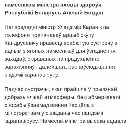
намеснікам міністра аховы здароўя
Рэспублікі Беларусь Аленай Богдан.
Напярэдадні міністр Уладзімір Каранік па
тэлефоне прапанаваў арцыбіскупу
Кандрусевічу правесці асабістую сустрэчу з
адным з ягоных намеснікаў для ўзгаднення
захадаў, скіраваных на прадухіленне
заражэнняў і далейшага распаўсюджвання
эпідэміі каранавірусу.
Падчас сустрэчы, якая прайшла ў прыязнай
добразычлівай атмасферы, бакі абмеркавалі
спосабы ўзаемадзеяння Касцёла з
міністэрствам у складаны час пандэміі
каранавірусу. Намеснік міністра высока ацаніла