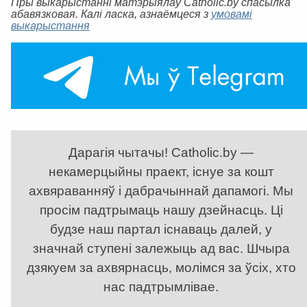
Пры выкарыстанні матэрыялаў Catholic.by спасылка
абавязковая. Калі ласка, азнаёмцеся з
умовамі
выкарыстання
Дарагія чытачы! Catholic.by —
некамерцыйны праект, існуе за кошт
ахвяраванняў і дабрачыннай дапамогі. Мы
просім падтрымаць нашу дзейнасць. Ці
будзе наш партал існаваць далей, у
значнай ступені залежыць ад вас. Шчыра
дзякуем за ахвярнасць, молімся за ўсіх, хто
нас падтрымлівае.