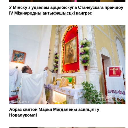
У Мінску з удзелам арцыбіскупа Станеўскага прайшоў
IV Міжнародны антыфашысцкі кангрэс
Абраз святой Марыі Магдалены асвяцілі ў
Новалукомлі