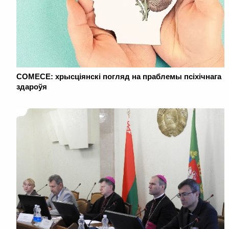
COMECE: хрысціянскі погляд на праблемы псіхічнага
здароўя