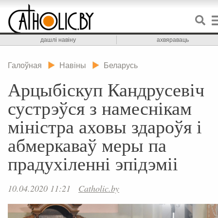
дашлі навіну
ахвяраваць
Галоўная
Навіны
Беларусь
Арцыбіскуп Кандрусевіч
сустрэўся з намеснікам
міністра аховы здароўя і
абмеркаваў меры па
прадухіленні эпідэміі
10.04.2020 11:21
Catholic.by