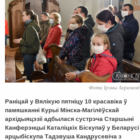
Фота Ірэны Ахрамові
Раніцай у Вялікую пятніцу 10 красавіка ў
памяшканні Курыі Мінска-Магілёўскай
архідыяцэзіі адбылася сустрэча Старшыні
Канферэнцыі Каталіцкіх Біскупаў у Беларусі
арцыбіскупа Тадэвуша Кандрусевіча з