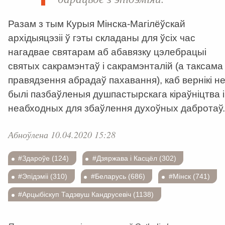
Разам з тым Курыя Мінска-Магілёўскай
архідыяцэзіі ў гэты складаны для ўсіх час
нагадвае святарам аб абавязку цэлебрацыі
святых сакрамэнтаў і сакрамэнталій (а таксама
правядзення абрадаў пахавання), каб вернікі н
былі пазбаўленыя душпастырскага кіраўніцтва і
неабходных для збаўлення духоўных дабротаў.
Абноўлена 10.04.2020 15:28
#Здароўе (124)
#Дзяржава і Касцёл (302)
#Эпідэміі (310)
#Беларусь (686)
#Мінск (741)
#Арцыбіскуп Тадэвуш Кандрусевіч (1138)