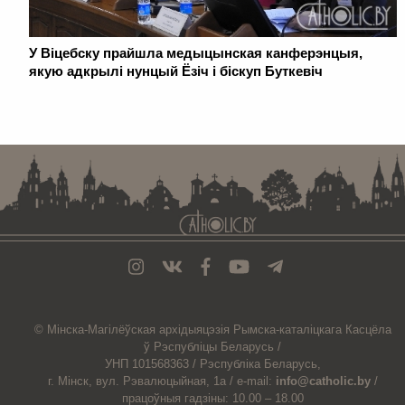
У Віцебску прайшла медыцынская канферэнцыя,
якую адкрылі нунцый Ёзіч і біскуп Буткевіч
. . . . . . . . . . . . . . . . . . . . . . . . . . . . . . . . . . . . . . . . . . . . . . . . . . . . . . . . . . . . .
© Мiнска-Магiлёўская
архiдыяцэзiя
Рымска-каталіцкага
Касцёла
ў Рэспубліцы Беларусь /
УНП 101568363 /
Рэспубліка Беларусь,
г. Мінск, вул. Рэвалюцыйная, 1а /
e-mail:
info@catholic.by
/
працоўныя гадзіны: 10.00 – 18.00