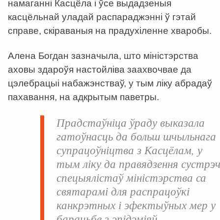
намаганні Касцёла і ўсе выдадзеныя
касцёльнай уладай распараджэнні ў гэтай
справе, скіраваныя на прадухіленне хваробы.
Алена Богдан зазначыла, што міністэрства
аховы здароўя настойліва заахвочвае да
цэлебрацыі набажэнстваў, у тым ліку абрадаў
пахавання, на адкрытым паветры.
Прадстаўніца ўраду выказала
гатоўнасць да больш шчыльнага
супрацоўніцтва з Касцёлам, у
тым ліку да правядзення сустрэ
спецыялістаў міністэрства са
святарамі для распрацоўкі
канкрэтных і эфектыўных мер у
барацьбе з эпідэміяй.