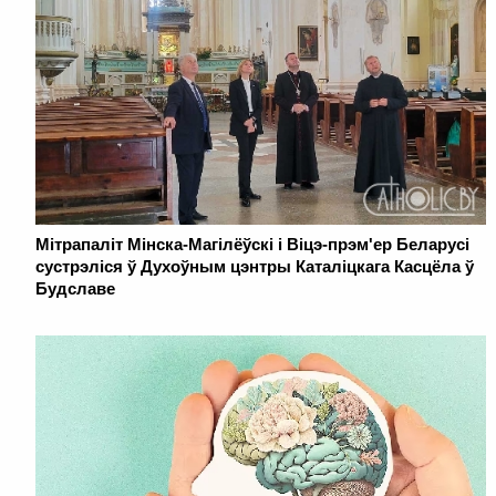
Мітрапаліт Мінска-Магілёўскі і Віцэ-прэм'ер Беларусі
сустрэліся ў Духоўным цэнтры Каталіцкага Касцёла ў
Будславе