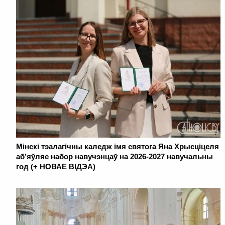
Мінскі тэалагічны каледж імя святога Яна Хрысціцеля
аб’яўляе набор навучэнцаў на 2026-2027 навучальны
год (+ НОВАЕ ВІДЭА)