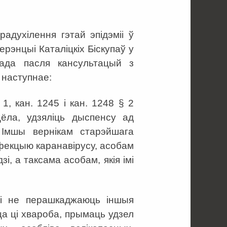
адухілення гэтай эпідэміі ў
энцыі Каталіцкіх Біскупаў у
Рада пасля кансультацый з
 наступнае:
1, кан. 1245 і кан. 1248 § 2
цёла, удзяліць дыспенсу ад
 Імшы вернікам старэйшага
нфекцыю каранавірусу, асобам
і, а таксама асобам, якія імі
 і не перашкаджаюць іншыя
а ці хвароба, прымаць удзел