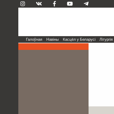
Галоўная
Навіны
Касцёл у Беларусі
Літургія