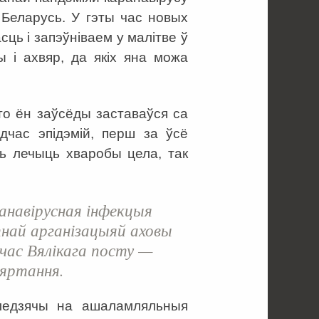
 Беларусь. У гэты час новых
ць і запэўніваем у малітве ў
ы і ахвяр, да якіх яна можа
то ён заўсёды заставаўся са
адчас эпідэмій, перш за ўсё
ль лечыць хваробы цела, так
анавірусная інфекцыя
най арганізацыяй аховы
час Вялікага посту —
вяртання.
гледзячы на ашаламляльныя