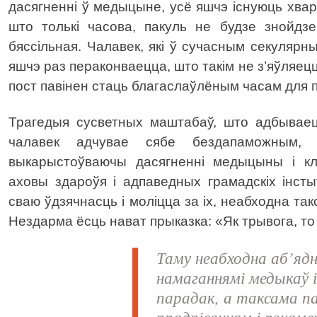
дасягненні ў медыцыне, усё яшчэ існуюць хвар
што толькі часова, пакуль не будзе знойдз
бяссільная. Чалавек, які ў сучасным секулярн
яшчэ раз пераконваецца, што такім не з’яўляецц
пост павінен стаць благаслаўлёным часам для
Трагедыя сусветных маштабаў, што адбываец
чалавек адчувае сябе бездапаможным,
выкарыстоўваючы дасягненні медыцыны і кл
аховы здароўя і адпаведных грамадскіх інсты
сваю ўдзячнасць і моліцца за іх, неабходна так
Нездарма ёсць нават прыказка: «Як трывога, то
Таму неабходна аб’ядн
намаганнямі медыкаў і
парадак, а таксама п
прадпісанням і рэкам