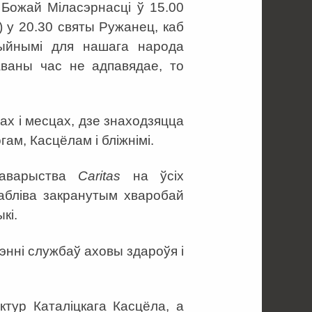
 Божай Міласэрнасці ў 15.00
) у 20.30 святы Ружанец, каб
цыйнымі для нашага народа
аваны час не адпавядае, то
ах і месцах, дзе знаходзяцца
гам, Касцёлам і бліжнімі.
таварыства
Caritas
на ўсіх
абліва закранутым хваробай
кі.
энні службаў аховы здароўя і
тур Каталіцкага Касцёла, а