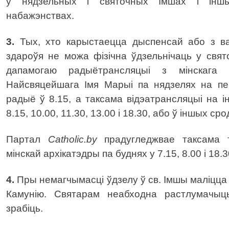
у нядзельных і святочных Імшах і іншых
набажэнствах.
3.
Тых, хто карыстаецца дыспенсай або з в
здароўя не можа фізічна ўдзельнічаць у свя
дапамогаю радыётрансляцыі з мінскага а
Найсвяцейшага Імя Марыі па нядзелях на пе
радыё ў 8.15, а таксама відэатрансляцыі на 
8.15, 10.00, 11.30, 13.00 і 18.30, або ў іншых с
Партал
Catholic
.
by
прадугледжвае таксама т
мінскай архікатэдры па буднях у 7.15, 8.00 і 18.3
4.
Пры немагчымасці ўдзелу ў св. Імшы маліцца
Камунію. Святарам неабходна растлумачыц
зрабіць.