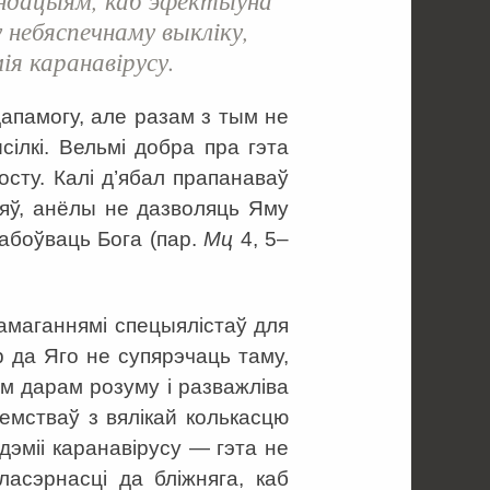
 небяспечнаму выкліку,
ія каранавірусу.
апамогу, але разам з тым не
ілкі. Вельмі добра пра гэта
осту. Калі д’ябал прапанаваў
ўляў, анёлы не дазволяць Яму
рабоўваць Бога (пар.
Мц
4, 5–
намаганнямі спецыялістаў для
р да Яго не супярэчаць таму,
м дарам розуму і разважліва
емстваў з вялікай колькасцю
дэміі каранавірусу — гэта не
асэрнасці да бліжняга, каб