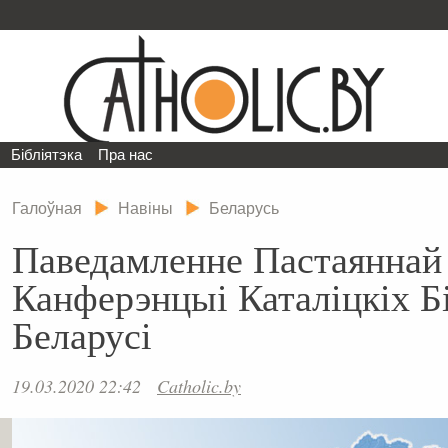
Бібліятэка
Пра нас
Галоўная
Навіны
Беларусь
Паведамленне Пастаяннай
Канферэнцыі Каталіцкіх Б
Беларусі
19.03.2020 22:42
Catholic.by