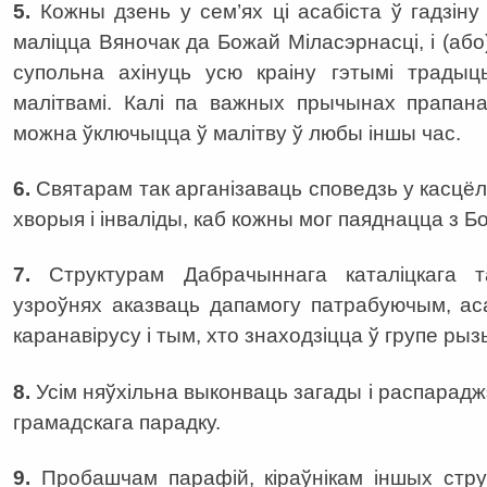
5.
Кожны дзень у сем’ях ці асабіста ў гадзіну
маліцца Вяночак да Божай Міласэрнасці, і (або
супольна ахінуць усю краіну гэтымі трады
малітвамі. Калі па важных прычынах прапан
можна ўключыцца ў малітву ў любы іншы час.
6.
Святарам так арганізаваць споведзь у касцёл
хворыя і інваліды, каб кожны мог паяднацца з Бо
7.
Структурам Дабрачыннага каталіцкага 
узроўнях аказваць дапамогу патрабуючым, ас
каранавірусу і тым, хто знаходзіцца ў групе рызы
8.
Усім няўхільна выконваць загады і распарадж
грамадскага парадку.
9.
Пробашчам парафій, кіраўнікам іншых струк