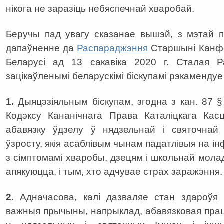
нікога не заразіць небяспечнай хваробай.
Беручы пад увагу сказанае вышэй, з мэтай пр
дапаўненне да
Распараджэння
Старшыні Канфер
Беларусі ад 13 сакавіка 2020 г. Сталая 
зацікаўленымі беларускімі біскупамі рэкамендуе
1.
Дыяцэзіяльным біскупам, згодна з кан. 87 § 
Кодэксу Кананічнага Права Каталіцкага Кас
абавязку ўдзелу ў нядзельнай і святочнай
ўзросту, якія асаблівым чынам падатлівыя на і
з сімптомамі хваробы, дзецям і школьнай моладз
апякуюцца, і тым, хто адчувае страх заражэння.
2.
Адначасова, калі дазваляе стан здароўя
важныя прычыны, напрыклад, абавязковая прац