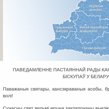
ПАВЕДАМЛЕННЕ ПАСТАЯННАЙ РАДЫ КАН
БІСКУПАЎ У БЕЛАРУ
Паважаныя святары, кансэкраваныя асобы, бр
волі!
Cучасны свет вельмі моцна заклапочаны выклік