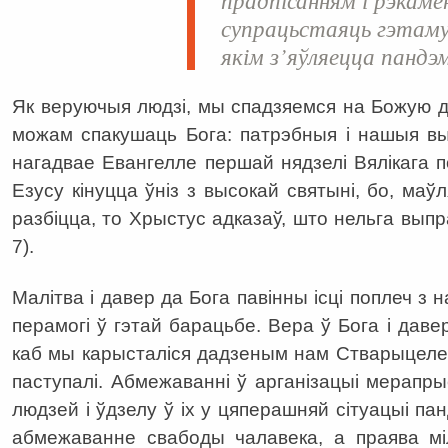
супрацьстаяць гэтаму
якім з’яўляецца пандэм
Як веруючыя людзі, мы спадзяемся на Божую д
можам спакушаць Бога: патрэбныя і нашыя выс
нагадвае Евангелле першай нядзелі Вялікага п
Езусу кінуцца ўніз з высокай святыні, бо, ма
разбіцца, то Хрыстус адказаў, што нельга вып
7).
Малітва і давер да Бога павінны ісці поплеч з 
перамогі ў гэтай барацьбе. Вера ў Бога і даве
каб мы карысталіся дадзеным нам Стварыцеле
паступалі. Абмежаванні ў арганізацыі мерапры
людзей і ўдзелу ў іх у цяперашняй сітуацыі пан
абмежаванне свабоды чалавека, а праява міл