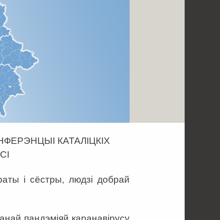
ФЕРЭНЦЫІ КАТАЛІЦКІХ
СІ
аты і сёстры, людзі добрай
анай пандэміяй каранавірусу