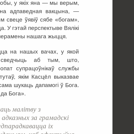
обы, у якіх яна — мы верым,
ена адпаведная вакцына, —
ым свеце ўявіў сябе «богам»,
а. У гэтай перспектыве Вялікі
 перамены нашага жыцця.
ца на нашых вачах, у якой
 сведчыць аб тым, што,
опат супрацоўнікаў службы
тутаў, якім Касцёл выказвае
сама шукаць дапамогі ў Бога.
 да Бога».
аць малітву з
 адказных за грамадскі
адпарадкавацца іх
ендацыям, каб эфектыўна