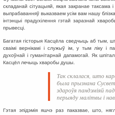
складанай сітуацыяй, якая закранае таксама і
выпрабаванняў выказваем усім вам нашу блізкас
інтэнцыі прадухілення гэтай заразнай хвароб
прывесці.
Багатая гісторыя Касцёла сведчыць аб тым, ш
сваімі вернікамі і служыў ім, у тым ліку і п
духоўнай і гуманітарнай дапамогай. Як шпіта
Касцёл лечыць хваробы душы.
Так склалася, што кар
была прызнана Сусвет
здароўя пандэміяй пад
перыяду малітвы і на
Гэтая эпідэмія яшчэ раз паказвае, што, ня