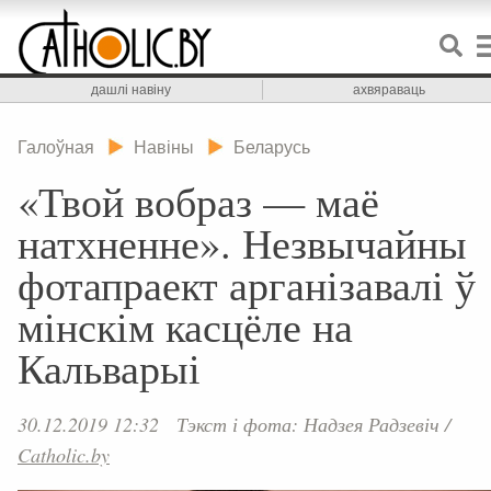
дашлі навіну
ахвяраваць
Галоўная
Навіны
Беларусь
«Твой вобраз — маё
натхненне». Незвычайны
фотапраект арганізавалі ў
мінскім касцёле на
Кальварыі
30.12.2019 12:32
Тэкст і фота: Надзея Радзевіч
/
Catholic.by