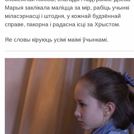
Марыя заклікала маліцца за мір, рабіць учынкі
міласэрнасці і штодня, у кожнай будзённай
справе, пакорна і радасна ісці за Хрыстом.
Яе словы кіруюць усімі маімі ўчынкамі.