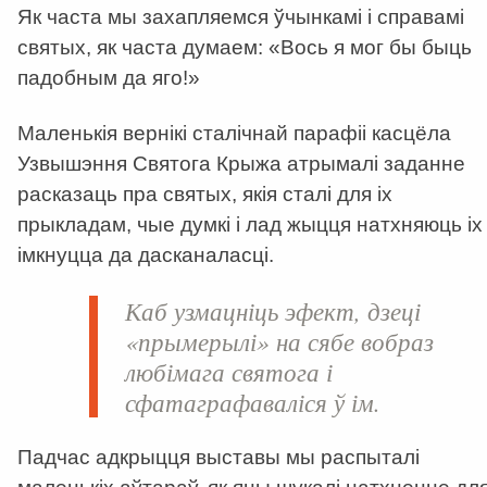
Як часта мы захапляемся ўчынкамі і справамі
святых, як часта думаем: «Вось я мог бы быць
падобным да яго!»
Маленькія вернікі сталічнай парафіі касцёла
Узвышэння Святога Крыжа атрымалі заданне
расказаць пра святых, якія сталі для іх
прыкладам, чые думкі і лад жыцця натхняюць іх
імкнуцца да дасканаласці.
Каб узмацніць эфект, дзеці
«прымерылі» на сябе вобраз
любімага святога і
сфатаграфаваліся ў ім.
Падчас адкрыцця выставы мы распыталі