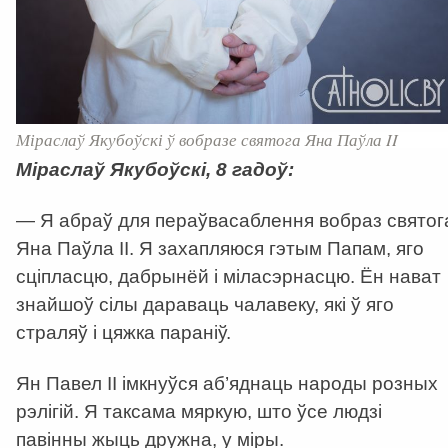
Міраслаў Якубоўскі ў вобразе святога Яна Паўла II
Міраслаў Якубоўскі, 8 гадоў:
— Я абраў для пераўвасаблення вобраз святог
Яна Паўла II. Я захапляюся гэтым Папам, яго
сціпласцю, дабрынёй і міласэрнасцю. Ён нават
знайшоў сілы дараваць чалавеку, які ў яго
страляў і цяжка параніў.
Ян Павел II імкнуўся аб’яднаць народы розных
рэлігій. Я таксама мяркую, што ўсе людзі
павінны жыць дружна, у міры.