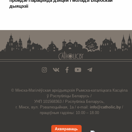
пройдзе Парафіяда дзяцей і моладзі Віцебскай
дыяцэзіі
. . . . . . . . . . . . . . . . . . . . . . . . . . . . . . . . . . . . . . . . . . . . . . . . . . . . . . . . . . . . .
© Мiнска-Магiлёўская
архiдыяцэзiя
Рымска-каталіцкага
Касцёла
ў Рэспубліцы Беларусь /
УНП 101568363 /
Рэспубліка Беларусь,
г. Мінск, вул. Рэвалюцыйная, 1а /
e-mail:
info@catholic.by
/
працоўныя гадзіны: 10.00 – 18.00
Ахвяраваць