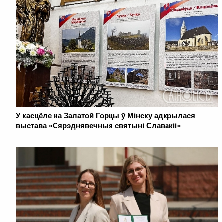
У касцёле на Залатой Горцы ў Мінску адкрылася
выстава «Сярэднявечныя святыні Славакіі»