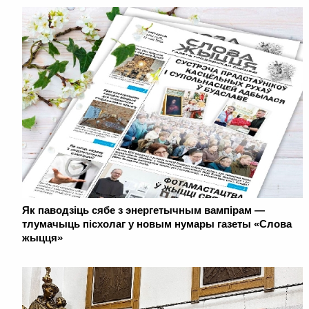
Як паводзіць сябе з энергетычным вампірам —
тлумачыць пісхолаг у новым нумары газеты «Слова
жыцця»