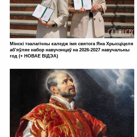
Мінскі тэалагічны каледж імя святога Яна Хрысціцеля
аб’яўляе набор навучэнцаў на 2026-2027 навучальны
год (+ НОВАЕ ВІДЭА)