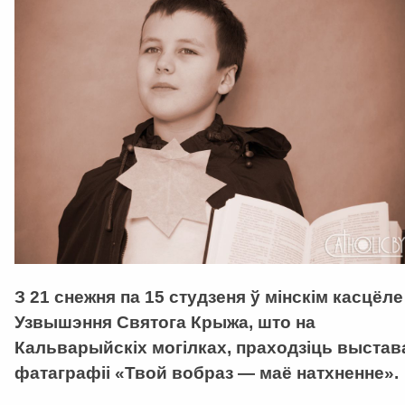
З 21 снежня па 15 студзеня ў мінскім касцёле
Узвышэння Святога Крыжа, што на
Кальварыйскіх могілках, праходзіць выстав
фатаграфіі «Твой вобраз — маё натхненне».