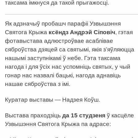
таксама імкнуся да такой прыгажосці.
Як адзначыў пробашч парафіі Узвышэння
Святога Крыжа
ксёндз Андрэй Сіповіч
, гэтая
фотавыстава адлюстроўвае асаблівае
сяброўства дзяцей са святымі, якія з’яўляюцца
нашымі заступнікамі ў небе. Гэта таксама
нагода і для ўсіх нас успомніць святых, у чый
гонар нас назвалі бацькі, нагода аднавіць
нашае сяброўства з імі.
Куратар выставы — Надзея Коўш.
Выстава праходзіць
да 15 студзеня
ў касцёле
Узвышэння Святога Крыжа па адрасе: