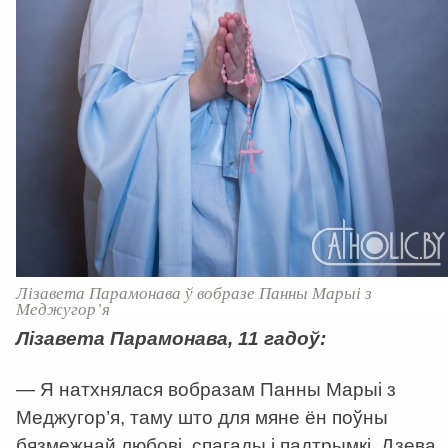
Лізавета Парамонава ў вобразе Панны Марыі з
Меджугор’я
Лізавета Парамонава, 11 гадоў:
— Я натхнялася вобразам Панны Марыі з
Меджугор’я, таму што для мяне ён поўны
бязмежнай любові, спагады і падтрымкі. Дзева