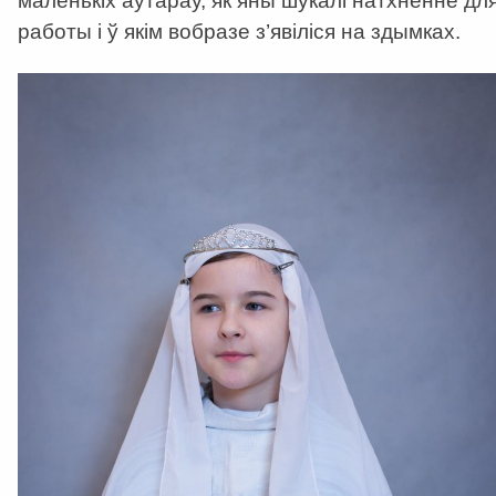
маленькіх аўтараў, як яны шукалі натхненне дл
работы і ў якім вобразе з’явіліся на здымках.