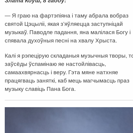
Злата Коўш, 8 гадоў:
— Я граю на фартэпіяна і таму абрала вобраз
святой Цэцыліі, якая з’яўляецца заступніцай
музыкаў. Паводле падання, яна малілася Богу і
спявала духоўныя песні на хвалу Хрыста.
Калі я рэпецірую складаныя музычныя творы, т
заўсёды ўспамінаю яе настойлівасць,
самаахвярнасць і веру. Гэта мяне натхняе
працягваць заняткі, каб мець магчымасць праз
музыку славіць Пана Бога.