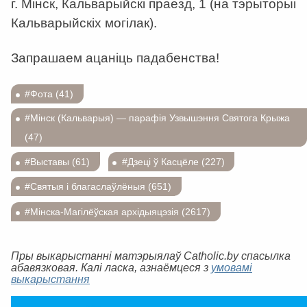
г. Мінск, Кальварыйскі праезд, 1 (на тэрыторыі
Кальварыйскіх могілак).
Запрашаем ацаніць падабенства!
#Фота (41)
#Мінск (Кальварыя) — парафія Узвышэння Святога Крыжа
(47)
#Выставы (61)
#Дзеці ў Касцёле (227)
#Святыя і благаслаўлёныя (651)
#Мінска-Магілёўская архідыяцэзія (2617)
Пры выкарыстанні матэрыялаў Catholic.by спасылка
абавязковая. Калі ласка, азнаёмцеся з
умовамі
выкарыстання