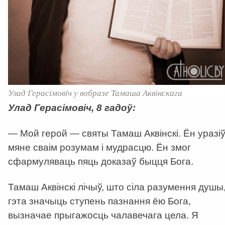
Улад Герасімовіч у вобразе Тамаша Аквінскага
Улад Герасімовіч, 8 гадоў:
— Мой герой — святы Тамаш Аквінскі. Ён уразі
мяне сваім розумам і мудрасцю. Ён змог
сфармуляваць пяць доказаў быцця Бога.
Тамаш Аквінскі лічыў, што сіла разумення душы
гэта значыць ступень пазнання ёю Бога,
вызначае прыгажосць чалавечага цела. Я