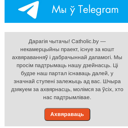
Дарагія чытачы! Catholic.by —
некамерцыйны праект, існуе за кошт
ахвяраванняў і дабрачыннай дапамогі. Мы
просім падтрымаць нашу дзейнасць. Ці
будзе наш партал існаваць далей, у
значнай ступені залежыць ад вас. Шчыра
дзякуем за ахвярнасць, молімся за ўсіх, хто
нас падтрымлівае.
Ахвяраваць