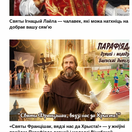
Святы Ігнацый Лаёла — чалавек, які можа натхніць на
добрае вашу сям'ю
«Святы Францішак, вядзі нас да Хрыста!» — у жніўні