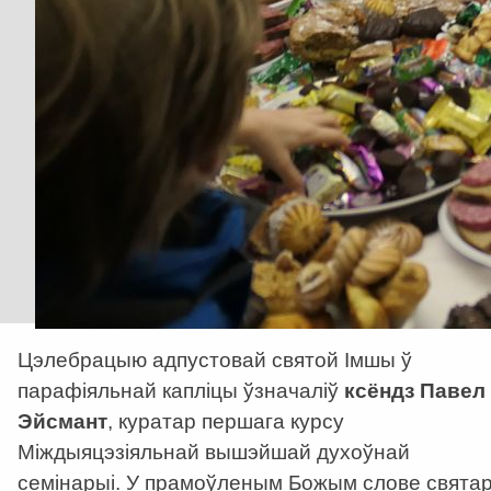
Цэлебрацыю адпустовай святой Імшы ў
парафіяльнай капліцы ўзначаліў
ксёндз Павел
Эйсмант
, куратар першага курсу
Міждыяцэзіяльнай вышэйшай духоўнай
семінарыі. У прамоўленым Божым слове свята