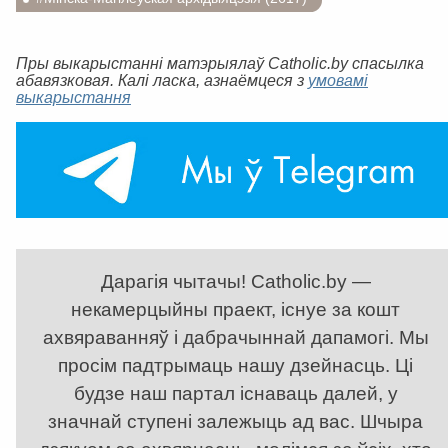
Пры выкарыстанні матэрыялаў Catholic.by спасылка
абавязковая. Калі ласка, азнаёмцеся з
умовамі
выкарыстання
Дарагія чытачы! Catholic.by —
некамерцыйны праект, існуе за кошт
ахвяраванняў і дабрачыннай дапамогі. Мы
просім падтрымаць нашу дзейнасць. Ці
будзе наш партал існаваць далей, у
значнай ступені залежыць ад вас. Шчыра