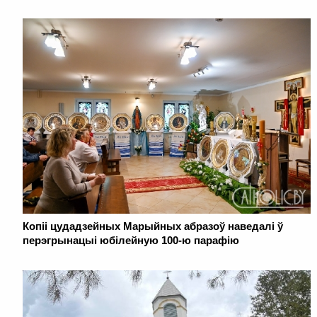
Копіі цудадзейных Марыйных абразоў наведалі ў
перэгрынацыі юбілейную 100-ю парафію