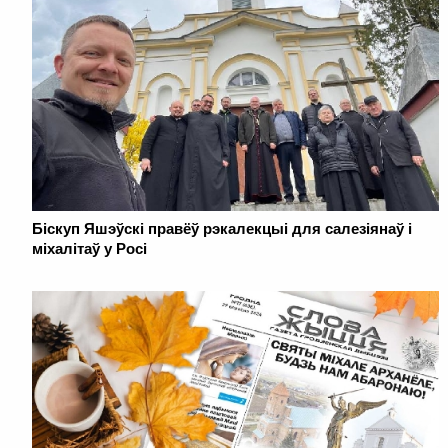
Біскуп Яшэўскі правёў рэкалекцыі для салезіянаў і
міхалітаў у Росі