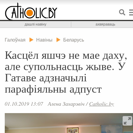
дашлі навіну
ахвяраваць
Галоўная
Навіны
Беларусь
Касцёл яшчэ не мае даху,
але супольнасць жыве. У
Гатаве адзначылі
парафіяльны адпуст
01.10.2019 13:07
Алена Захарэвіч
/
Catholic.by