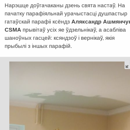
Нарэшце доўгачаканы дзень свята настаў. На
пачатку парафіяльнай урачыстасці душпастыр
гатаўскай парафіі ксёндз
Аляксандр Ашмянчу
CSMA
прывітаў усіх яе ўдзельнікаў, а асабліва
шаноўных гасцей: ксяндзоў і вернікаў, якія
прыбылі з іншых парафій.