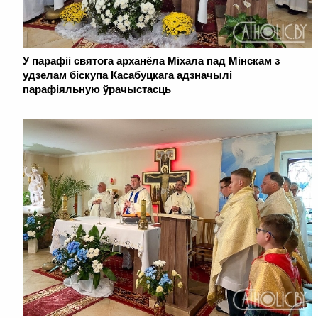
У парафіі святога арханёла Міхала пад Мінскам з
удзелам біскупа Касабуцкага адзначылі
парафіяльную ўрачыстасць