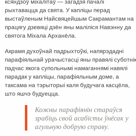
ксяндзоў міхалітаў — загадзя пачалі
рыхтавацца да свята. У капліцы перад
выстаўленым Найсвяцейшым Сакрамантам на
працягу дзевяці дзён яны маліліся Навэнну да
святога Міхала Арханёла.
Акрамя духоўнай падрыхтоўкі, напярэдадні
парафіяльнай урачыстасці яны правялі суботнік
падчас якога супольнымі намаганнямі навялі
парадак у капліцы, парафіяльным доме, а
таксама на тэрыторыі каля будучага касцёла,
што яшчэ будуецца.
Кожны парафіянін стараўся
зрабіць свой асабісты ўнёсак у
агульную добрую справу.