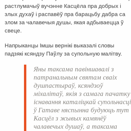
растлумачыў вучэнне Касцёла пра добрых і
злых духаў і распавёў пра барацьбу дабра са
злом за чалавечыя душы, якая адбываецца ў
свеце.
Напрыканцы Імшы вернікі выказалі словы
падзякі ксяндзу Паўлу за супольную малітву.
Яны таксама павіншавалі з
патранальным святам сваіх
душпастыраў, ксяндзоў
міхалітаў, якія з самага пачатку
існавання каталіцкай супольнасц
ў Гатаве няспынна будуюць тут
Касцёл з жывых камянёў
чалавечых душаў, а таксама