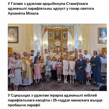
У Гатаве з удзелам арцыбіскупа Станеўскага
адзначылі парафіяльны адпуст у гонар святога
Арханёла Міхала
У Сцешыцах з удзелам іерарха адзначылі юбілей
парафіяльнага касцёла і 25-годдзе манаскага жыцця
пробашча парафіі