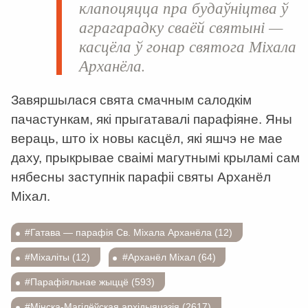
клапоцяцца пра будаўніцтва ў
аграгарадку сваёй святыні —
касцёла ў гонар святога Міхала
Арханёла.
Завяршылася свята смачным салодкім
пачастункам, які прыгатавалі парафіяне. Яны
вераць, што іх новы касцёл, які яшчэ не мае
даху, прыкрывае сваімі магутнымі крыламі сам
нябесны заступнік парафіі святы Арханёл
Міхал.
#Гатава — парафія Св. Міхала Арханёла (12)
#Міхаліты (12)
#Арханёл Міхал (64)
#Парафіяльнае жыццё (593)
#Мінска-Магілёўская архідыяцэзія (2617)