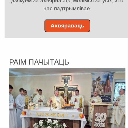
дзякуем за ахвярнасць, молімся за ўсіх, хто
нас падтрымлівае.
Ахвяраваць
РАІМ ПАЧЫТАЦЬ