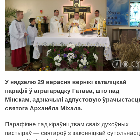
У нядзелю 29 верасня вернікі каталіцкай
парафіі ў аграгарадку Гатава, што пад
Мінскам, адзначылі адпустовую ўрачыстасц
святога Арханёла Міхала.
Парафіяне пад кіраўніцтвам сваіх духоўных
пастыраў — святароў з законніцкай супольнасц