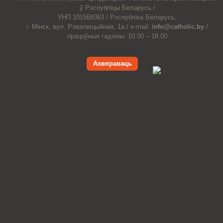
ў Рэспубліцы Беларусь /
УНП 101568363 /
Рэспубліка Беларусь,
г. Мінск, вул. Рэвалюцыйная, 1а /
e-mail:
info@catholic.by
/
працоўныя гадзіны: 10.00 – 18.00
Ахвяраваць