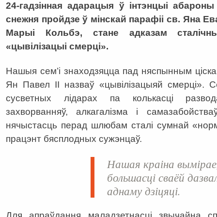
24-гадзінная адарацыя ў інтэнцыі абароны 
снежня пройдзе ў мінскай парафіі св. Яна Ева
Марыі Кольбэ, стане адказам сталічны
«цывілізацыі смерці».
Нашыя сем’і знаходзяцца пад няспынным ціскам 
Ян Павел ІІ назваў «цывілізацыяй смерці». 
сусветных лідарах па колькасці развод
захворванняў, алкагалізма і самазабойства
нячыстасць перад шлюбам сталі сумнай «нор
працэнт бясплодных сужэнцаў.
Нашая краіна вымірае
большасці сваёй дазва
аднаму дзіцяці.
Для апраўдання маладзетнасці звычайна с