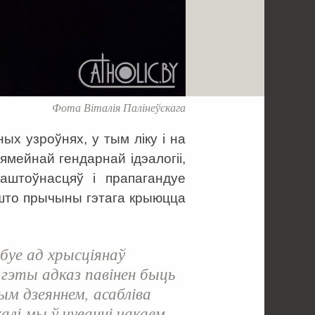
Фота Віталія Палінеўскага
ых узроўнях, у тым ліку і на
мейнай гендарнай ідэалогіі,
аштоўнасцяў і прапагандуе
 што прычыны гэтага крыюцца
буе ад хрысціянаў
і гэты адказ павінен быць
ым дзеяннем, асабліва
калі мы ў чуванні чакаем