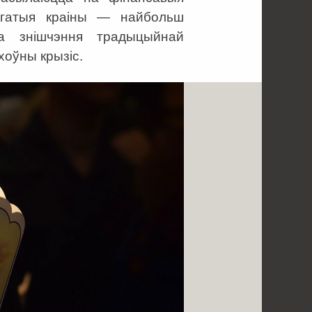
агатыя краіны — найбольш
а знішчэння традыцыйнай
хоўны крызіс.