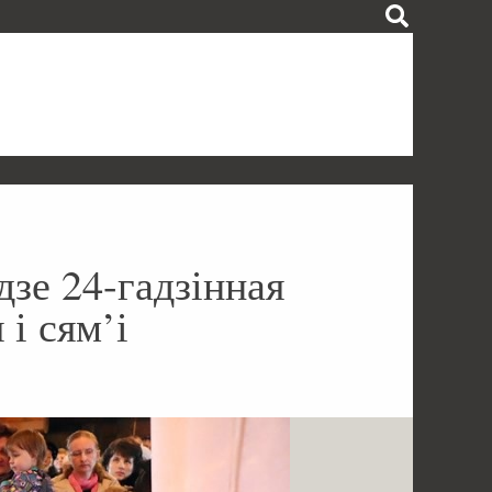
зе 24-гадзінная
і сям’і