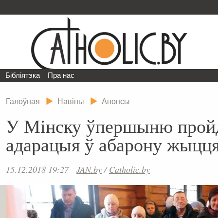
Бібліятэка
Пра нас
Галоўная
Навіны
Анонсы
У Мінску ўпершыню пройд
адарацыя ў абарону жыцця 
15.12.2018 19:27
JAN.by
/
Catholic.by