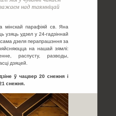
зважаем над таямніцай
а мінскай парафіяй св. Яна
ць узяць удзел у 24-гадзіннай
аксама дзеля перапрашэння за
дзяйсняюцца на нашай зямлі:
нне, распусту, разводы,
асці дзяцей.
зіне ў чацвер 20 снежня і
21 снежня.