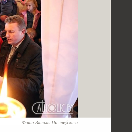
Фота Віталія Палінеўскага