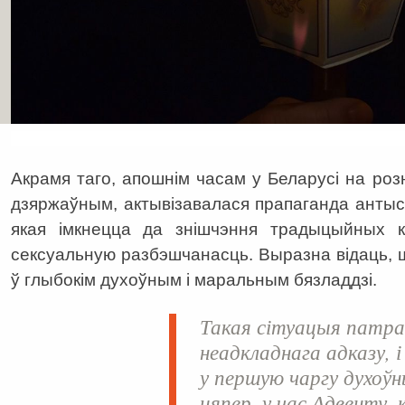
Акрамя таго, апошнім часам у Беларусі на розн
дзяржаўным, актывізавалася прапаганда антыся
якая імкнецца да знішчэння традыцыйных к
сексуальную разбэшчанасць. Выразна відаць,
ў глыбокім духоўным і маральным бязладдзі.
Такая сітуацыя патра
неадкладнага адказу, 
у першую чаргу духоўн
цяпер, у час Адвенту, 