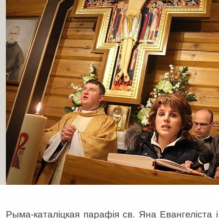
Рыма-каталіцкая парафія cв. Яна Евангеліста і 