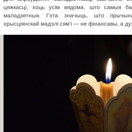
цяжкасці, хоць усім вядома, што самыя б
маладзетныя. Гэта значыць, што прычын
хрысціянскай мадэлі сям’і — не фінансавы, а ду