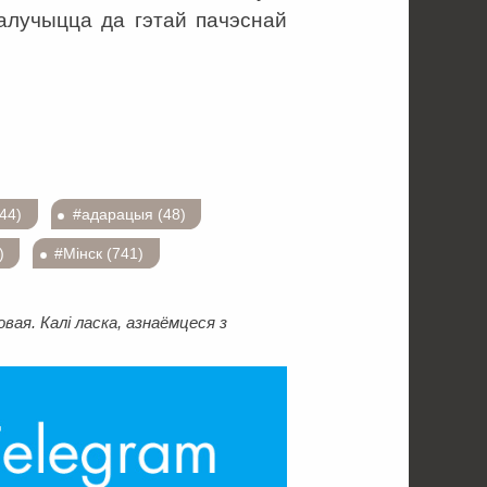
далучыцца да гэтай пачэснай
44)
#адарацыя (48)
)
#Мінск (741)
ая. Калі ласка, азнаёмцеся з