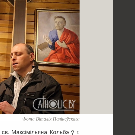
Фота Віталія Палінеўскага
св. Максімільяна Кольбэ ў г.