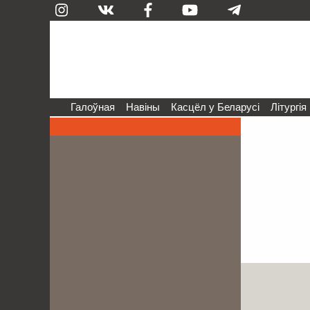
Галоўная
Навіны
Касцёл у Беларусі
Літургія