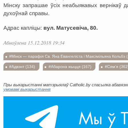
Мінску запрашае ўсіх неабыякавых вернікаў 
духоўнай справы.
Адрас капліцы:
вул. Матусевіча, 80.
Абноўлена 15.12.2018 19:34
#Мінск — парафія Св. Яна Евангеліста і Максімільяна Кольбэ (
#Адвэнт (134)
#Абарона жыцця (167)
#Сям'я (362
Пры выкарыстанні матэрыялаў Catholic.by спасылка абавязков
умовамі выкарыстання