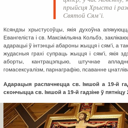
прыйсця Хрыста і ра
Святой Сям’і.
Ксяндзы хрыстусоўцы, якія духоўна апякуюцц
Евангеліста і св. Максімільяна Кольбэ, заклікаю
адарацыі ў інтэнцыі абароны жыцця і сям’і, а т
жудасныя грахі супраць жыцця і сям’і, якія з
аборты, кантрацэпцыю, штучнае апладне
гомасексуалізм, парнаграфію, псаванне цнатлів
Адарацыя распачнецца св. Імшой а 19-й гад
скончыцца св. Імшой а 19-й гадзіне ў пятніцу 