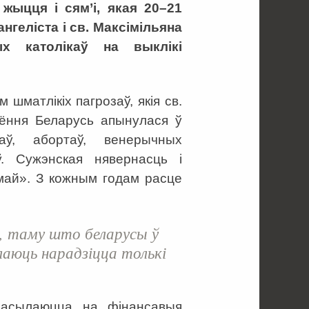
жыцця і сям’і, якая 20–21
нгеліста і св. Максімільяна
х католікаў на выклікі
шматлікіх пагрозаў, якія св.
Сёння Беларусь апынулася ў
аў, абортаў, венерычных
ў. Сужэнская нявернасць і
май». З кожным годам расце
, таму што беларусы ў
лаюць нарадзіцца толькі
пасылаюцца на фінансавыя