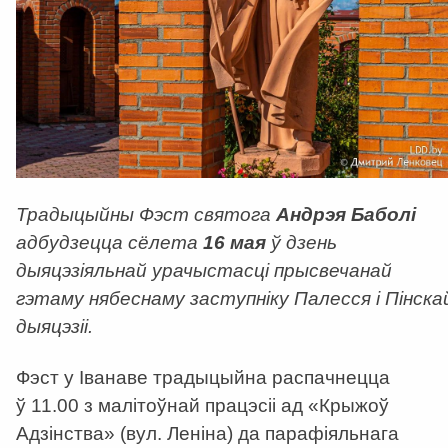
Традыцыйны Фэст святога
Андрэя Баболі
адбудзецца сёлета
16 мая
ў дзень
дыяцэзіяльнай урачыстасці прысвечанай
гэтаму нябеснаму заступніку Палесся і Пінска
дыяцэзіі.
Фэст у Іванаве традыцыйна распачнецца
ў 11.00 з малітоўнай працэсіі ад «Крыжоў
Адзінства» (вул. Леніна) да парафіяльнага