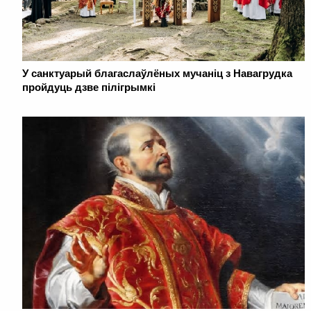
У санктуарый благаслаўлёных мучаніц з Навагрудка
пройдуць дзве пілігрымкі