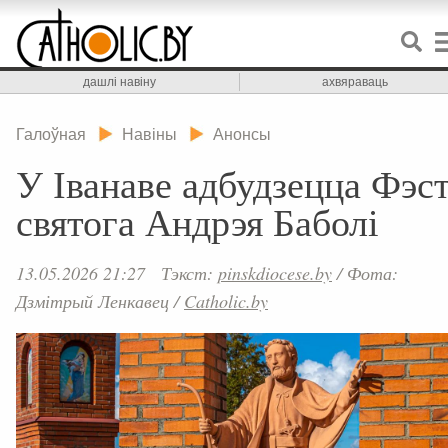
дашлі навіну
ахвяраваць
Галоўная
Навіны
Анонсы
У Іванаве адбудзецца Фэс
святога Андрэя Баболі
13.05.2026 21:27
Тэкст:
pinskdiocese.by
/
Фота:
Дзмітрый Ленкавец
/
Catholic.by