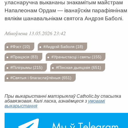
уласнаручна выкананы знакамітым майстрам
Напалеонам Ордам — іванаўскім парафіянінам 
вялікім шанавальнікам святога Андрэя Баболі.
Абноўлена 13.05.2026 23:42
#Фэст (10)
#Андрэй Баболя (18)
#Працэсія (83)
#Урачыстасці і святы (155)
#Пілігрымы (215)
#Пінская дыяцэзія (651)
#Святыя і благаслаўлёныя (651)
Пры выкарыстанні матэрыялаў Catholic.by спасылка
абавязковая. Калі ласка, азнаёмцеся з
умовамі
выкарыстання