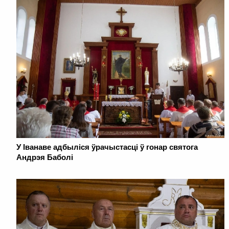
У Іванаве адбыліся ўрачыстасці ў гонар святога
Андрэя Баболі