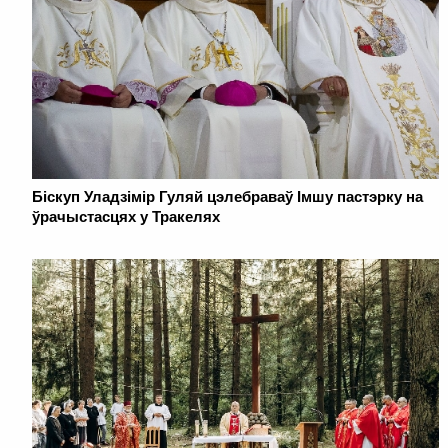
Біскуп Уладзімір Гуляй цэлебраваў Імшу пастэрку на
ўрачыстасцях у Тракелях