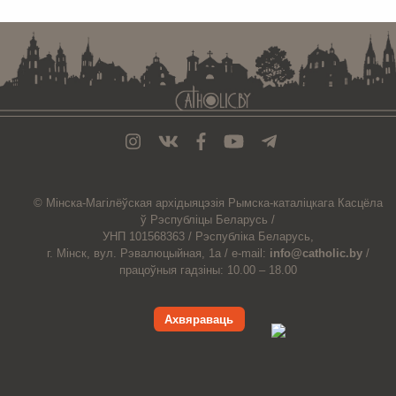
© Мiнска-Магiлёўская
архiдыяцэзiя
Рымска-каталіцкага
Касцёла
ў Рэспубліцы Беларусь /
УНП 101568363 /
Рэспубліка Беларусь,
г. Мінск, вул. Рэвалюцыйная, 1а /
e-mail:
info@catholic.by
/
працоўныя гадзіны: 10.00 – 18.00
Ахвяраваць