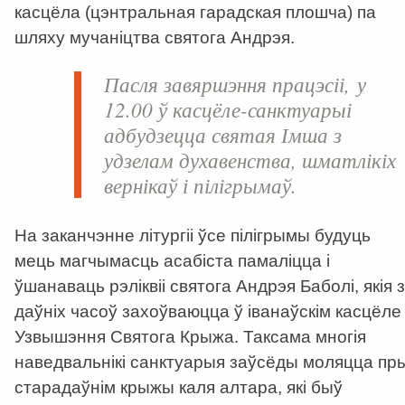
касцёла (цэнтральная гарадская плошча) па
шляху мучаніцтва святога Андрэя.
Пасля завяршэння працэсіі, у
12.00 ў касцёле-санктуарыі
адбудзецца святая Імша з
удзелам духавенства, шматлікіх
вернікаў і пілігрымаў.
На заканчэнне літургіі ўсе пілігрымы будуць
мець магчымасць асабіста памаліцца і
ўшанаваць рэліквіі святога Андрэя Баболі, якія з
даўніх часоў захоўваюцца ў іванаўскім касцёле
Узвышэння Святога Крыжа. Таксама многія
наведвальнікі санктуарыя заўсёды моляцца пр
старадаўнім крыжы каля алтара, які быў