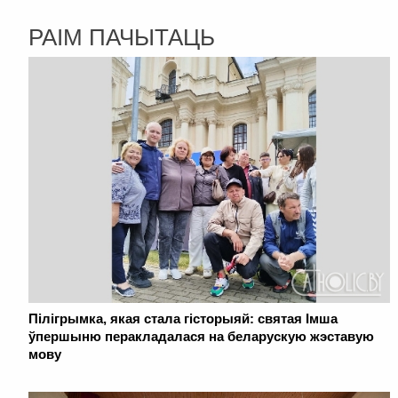
РАІМ ПАЧЫТАЦЬ
Пілігрымка, якая стала гісторыяй: святая Імша
ўпершыню перакладалася на беларускую жэставую
мову