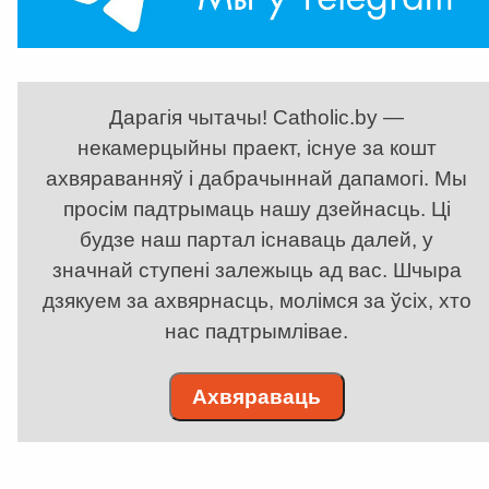
Дарагія чытачы! Catholic.by —
некамерцыйны праект, існуе за кошт
ахвяраванняў і дабрачыннай дапамогі. Мы
просім падтрымаць нашу дзейнасць. Ці
будзе наш партал існаваць далей, у
значнай ступені залежыць ад вас. Шчыра
дзякуем за ахвярнасць, молімся за ўсіх, хто
нас падтрымлівае.
Ахвяраваць