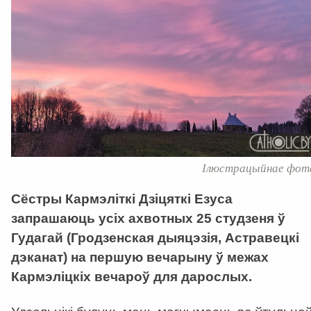
Ілюстрацыйнае фот
Сёстры Кармэліткі Дзіцяткі Езуса
запрашаюць усіх ахвотных 25 студзеня ў
Гудагай (Гродзенская дыяцэзія, Астравецкі
дэканат) на першую вечарыну ў межах
Кармэліцкіх вечароў для дарослых.