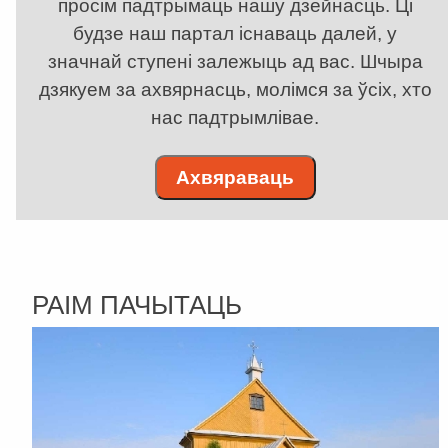
просім падтрымаць нашу дзейнасць. Ці
будзе наш партал існаваць далей, у
значнай ступені залежыць ад вас. Шчыра
дзякуем за ахвярнасць, молімся за ўсіх, хто
нас падтрымлівае.
Ахвяраваць
РАІМ ПАЧЫТАЦЬ