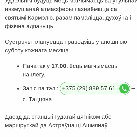
Удзельнікі будуць мець магчымасць ва ўтульна
нязмушанай атмасферы пазнаёміцца са
святымі Кармэлю, разам памаліцца, духоўна і
фізічна адпачыць.
Сустрэчы плануецца праводзіць у апошнюю
суботу кожнага месяца.
Пачатак у
17.00
, ёсць магчымасць
начлегу.
Запіс па тэл.:
+375 (29) 889 57 61
–
с. Таццяна
Даезд да станцыі Гудагай цягніком або
маршруткай да Астраўца ці Ашмянаў.