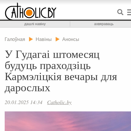
дашлі навіну
ахвяраваць
Галоўная
Навіны
Анонсы
У Гудагаі штомесяц
будуць праходзіць
Кармэліцкія вечары для
дарослых
20.01.2025 14:34
Catholic.by