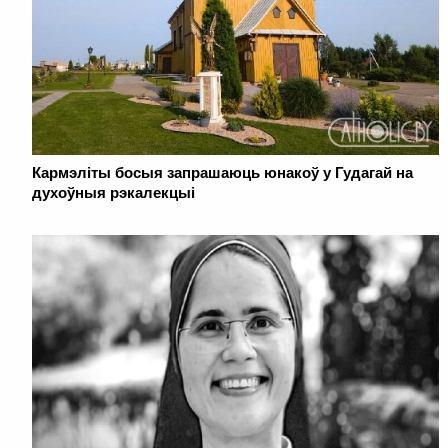
Кармэліты босыя запрашаюць юнакоў у Гудагай на
духоўныя рэкалекцыі