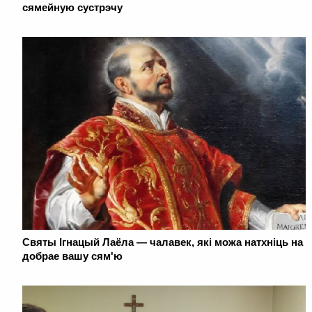
сямейную сустрэчу
Святы Ігнацый Лаёла — чалавек, які можа натхніць на
добрае вашу сям'ю