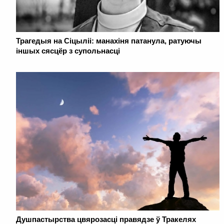
Трагедыя на Сіцыліі: манахіня патанула, ратуючы
іншых сясцёр з супольнасці
Душпастырства цвярозасці правядзе ў Тракелях