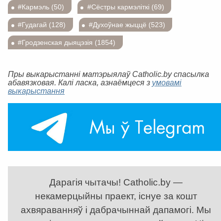
#Кармэль (50)
#Сёстры кармэліткі (69)
#Гудагай (128)
#Духоўнае жыццё (523)
#Гродзенская дыяцэзія (1854)
Пры выкарыстанні матэрыялаў Catholic.by спасылка
абавязковая. Калі ласка, азнаёмцеся з
умовамі
выкарыстання
Дарагія чытачы! Catholic.by —
некамерцыйны праект, існуе за кошт
ахвяраванняў і дабрачыннай дапамогі. Мы