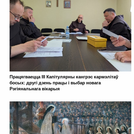
Працягваецца III Капітулярны кангрэс кармэлітаў
босых: другі дзень працы і выбар новага
Рэгіянальнага вікарыя