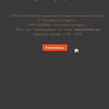
© Мiнска-Магiлёўская
архiдыяцэзiя
Рымска-каталіцкага
Касцёла
ў Рэспубліцы Беларусь /
УНП 101568363 /
Рэспубліка Беларусь,
г. Мінск, вул. Рэвалюцыйная, 1а /
e-mail:
info@catholic.by
/
працоўныя гадзіны: 10.00 – 18.00
Ахвяраваць