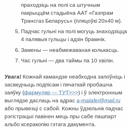
праходзіць на полі са штучным
пакрыццём стадыёна ААТ «Газпрам
Трансгаз Беларусь» (пляцоўкі 20х40 м).
Падчас гульні на полі могуць знаходзіцца
4 палявыя гульцы і адзін брамнік.
Замены — неабмежаваная колькасць.
Час гульні — два таймы па 10 хвілін.
Увага!
Кожнай камандзе неабходна запоўніць і
засведчыць подпісам і пячаткай пробашча
заяўку (
фармуляр — ТУТ>>>
) і ў электронным
выглядзе даслаць на адрас
a-malafei@mail.ru
або прывезці с сабой. Кожны ўдзельнік падчас
рэгістрацыі павінен мець пры сабе пашпарт
альбо ксеракопію гэтага дакумента.