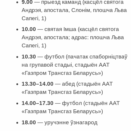
9.00
— прыезд каманд (касцёл святога
Андрэя, апостала, Слонім, плошча Льва
Сапегі, 1)
10.00
— святая Iмша (касцёл святога
Андрэя, апостала; адрас: плошча Льва
Сапегі, 1)
10.30
— футбол (пачатак спаборніцтваў
на групавой стадыі, стадыён ААТ
«Газпром Трансгаз Беларусь»)
13.30
–
14.00
— абед (стадыён ААТ
«Газпрам Трансгаз Беларусь»)
14.00
–
17.30
— футбол (стадыён ААТ
«Газпрам Трансгаз Беларусь»)
18.00
— уручэнне ўзнагарод