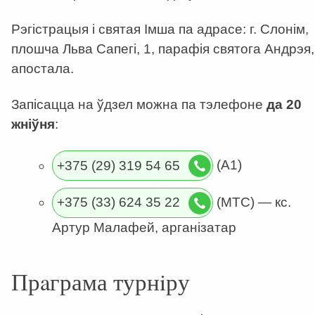
Рэгістрацыя і святая Імша па адрасе: г. Слонім,
плошча Льва Сапегі, 1, парафія святога Андрэя,
апостала.
Запісацца на ўдзел можна па тэлефоне
да 20
жніўня
:
+375 (29) 319 54 65
(А1)
+375 (33) 624 35 22
(MTС) — кс.
Артур Малафей, арганізатар
Прaграма турнiру