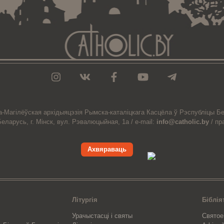
а-Магiлёўская
архiдыяцэзiя
Рымска-каталіцкага
Касцёла
ў Рэспубліцы Бе
Беларусь,
г. Мінск, вул. Рэвалюцыйная, 1а /
e-mail:
info@catholic.by
/
пр
Ахвяраваць
Літургія
Біблія
Урачыстасці і святы
Святое