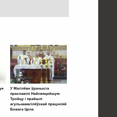
уе
У Магілёве ўрачыста
праславілі Найсвяцейшую
Тройцу і прайшлі
агульнамагілёўскай працэсіяй
Божага Цела