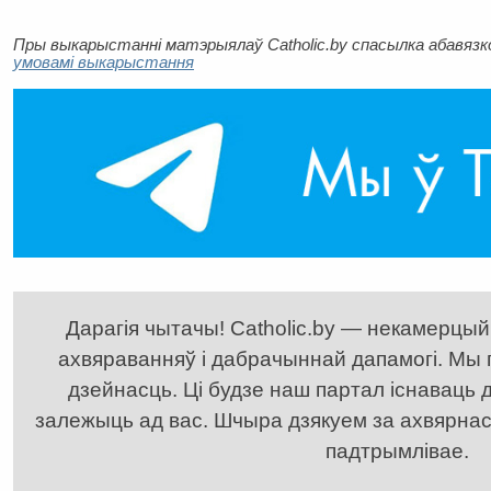
Пры выкарыстанні матэрыялаў Catholic.by спасылка абавязков
умовамі выкарыстання
Дарагія чытачы! Catholic.by — некамерцыйн
ахвяраванняў і дабрачыннай дапамогі. Мы
дзейнасць. Ці будзе наш партал існаваць д
залежыць ад вас. Шчыра дзякуем за ахвярнасць
падтрымлівае.