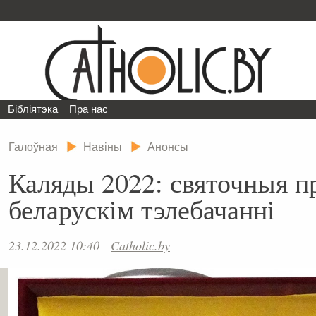
Бібліятэка
Пра нас
Галоўная
Навіны
Анонсы
Каляды 2022: святочныя п
беларускім тэлебачанні
23.12.2022 10:40
Catholic.by