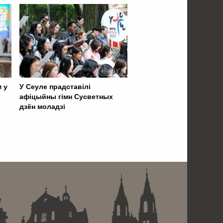
 у
У Сеуле прадставілі
афіцыйны гімн Сусветных
дзён моладзі
 . . . . . . . . . . . . . . . . .