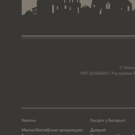
© Мiнск
УНП 101568363 /
Рэспубліка 
Навіны
Касцёл у Беларусі
Мінска-Магілёўская архідыяцэзія
Дыяцэзіі