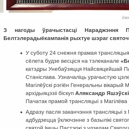
Ілю
З нагоды ўрачыстасці Нараджэння 
Белтэлерадыёкампанія рыхтуе шэраг святоч
У суботу 24 снежня прамая трансляцыя
сёлета будзе весціся на тэлеканале
«Б
катэдры Унебаўзяцця Найсвяцейшай Па
Станіслава. Узначаліць урачыстую цэ
Магілёўскі рэгіён Генеральны вікарый 
архідыяцэзіі біскуп
Аляксандр Яшэўск
Пачатак прамой трансляцыі з Магілёва
Адразу пасля заканчэння трансляцыі з 
адбудзецца ўключэнне з базылікі свято
святой Імшы Пастэркі з удзелам Свято