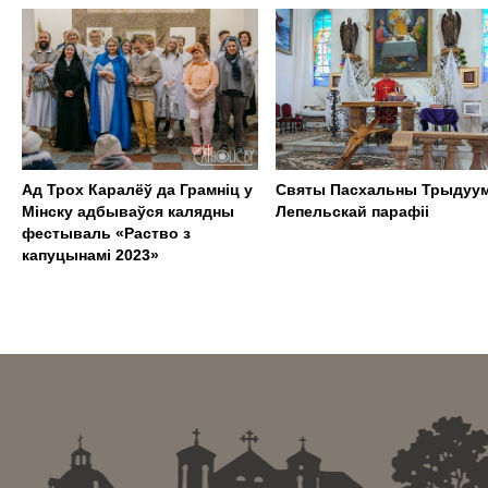
Ад Трох Каралёў да Грамніц у
Святы Пасхальны Трыдуум
Мінску адбываўся калядны
Лепельскай парафіі
фестываль «Раство з
капуцынамі 2023»
. . . . . . . . . . . . . . . . . . . . . . . . . . . . . . . . . . . . . . . . . . . .