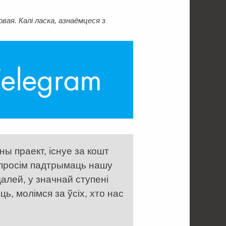
ая. Калі ласка, азнаёмцеся з
ы праект, існуе за кошт
 просім падтрымаць нашу
алей, у значнай ступені
, молімся за ўсіх, хто нас