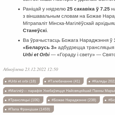
Раніцай у нядзелю
25 сакавіка ў 7.25
н
з віншавальным словам на Божае Нар
Мітрапаліт Мінска-Магілёўскай архідыя
Станеўскі
.
Ва ўрачыстасць Божага Нараджэння ў
«Беларусь 3»
адбудзецца трансляцыя
Urbi et Orbi
— «Гораду і свету» — Свят
Абноўлена 23.12.2022 12:50
#Urbi et orbi (18)
#Тэлебачанне (41)
#Каляды 2022
#Магілёў— парафія Унебаўзяцця Найсвяцейшай Панны Марыі і 
#Трансляцыі (106)
#Божае Нараджэнне (238)
#Бі
#Папа Францішак (1459)