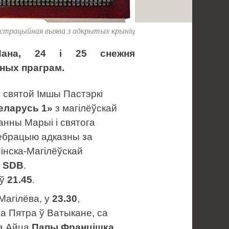
страцыйная выява з адкрытых крыніц
Пана, 24 і 25 снежня
ных праграм.
 святой Імшы Пастэркі
еларусь 1»
з магілёўскай
нны Марыі і святога
лебрацыю адказны за
Мінска-Магілёўскай
і
SDB
.
 ў
21.45
.
Магілёва, у
23.30
,
га Пятра ў Ватыкане, са
га Айца
Папы Францішка
.