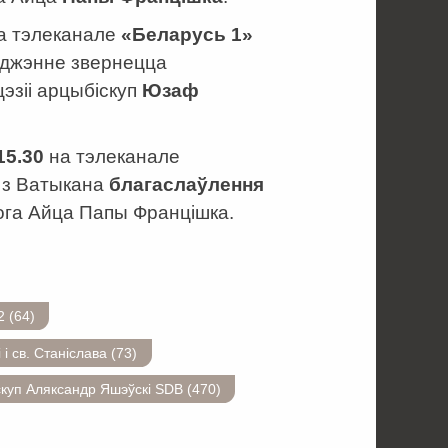
а тэлеканале
«Беларусь 1»
аджэнне звернецца
цэзіі арцыбіскуп
Юзаф
15.30
на тэлеканале
 з Ватыкана
благаслаўлення
ога Айца Папы Францішка.
 (64)
св. Станіслава (73)
скуп Аляксандр Яшэўскі SDB (470)