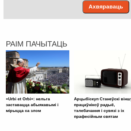
Ахвяраваць
РАІМ ПАЧЫТАЦЬ
«Urbi et Orbi»: нельга
Арцыбіскуп Станеўскі вінш
заставацца абыякавымі і
працаўнікоў радыё,
мірыцца са злом
тэлебачання і сувязі з іх
прафесійным святам