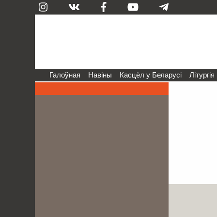
Галоўная
Навіны
Касцёл у Беларусі
Літургія