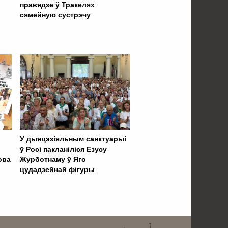
правядзе ў Тракелях
сямейную сустрэчу
У дыяцэзіяльным санктуарыі
ў Росі пакланіліся Езусу
ова
Журботнаму ў Яго
цудадзейнай фігуры
 . . . . . . . . . . . . . . . . .