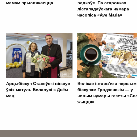
мамам прысвячаецца
радкоў». Па старонках
лістападаўскага нумара
часопіса «Ave Maria»
Арцыбіскуп Станеўскі віншуе
Вялікае інтэрв’ю з першым
ўсіх матуль Беларусі з Днём
біскупам Гродзенскім — у
маці
новым нумары газеты «Сл
жыцця»
. . . . . . . . . . . . . . . . . . . . . . . . . . . . . . . . . . . . . . . . . . . .