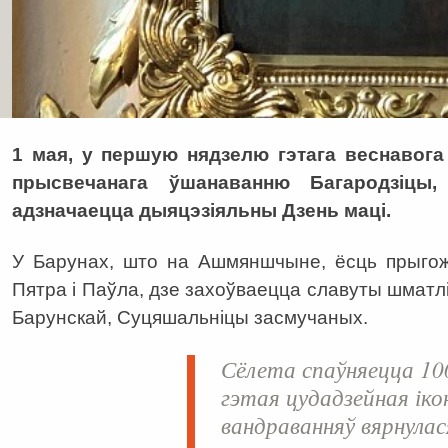
1 мая, у першую нядзелю гэтага веснавог
прысвечанага ўшанаванню Багародзіцы,
адзначаецца дыяцэзіяльны Дзень маці.
У Барунах, што на Ашмяншчыне, ёсць прыгож
Пятра і Паўла, дзе захоўваецца славуты шматлі
Барунскай, Суцяшальніцы засмучаных.
Сёлета спаўняецца 100
гэтая цудадзейная ікон
вандраванняў вярнулас