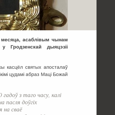
а месяца, асаблівым чынам
 у Гродзенскай дыяцэзіі
ы касцёл святых апосталаў
кімі цудамі абраз Маці Божай
 гадоў з таго часу, калі
а пасля доўгіх
я на сваё