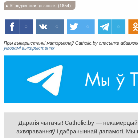
#Гродзенская дыяцэзія (1854)
Пры выкарыстанні матэрыялаў Catholic.by спасылка абавязков
умовамі выкарыстання
Дарагія чытачы! Catholic.by — некамерцыйн
ахвяраванняў і дабрачыннай дапамогі. Мы