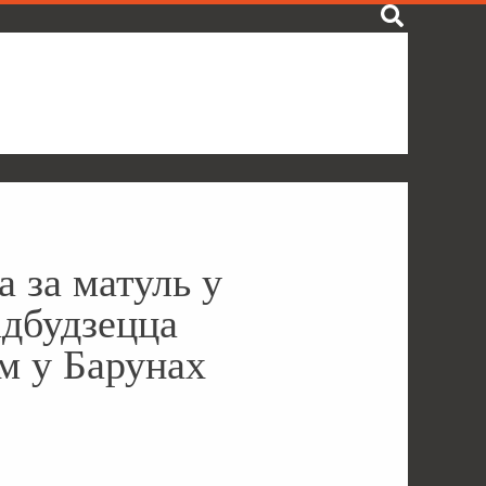
а за матуль у
адбудзецца
м у Барунах