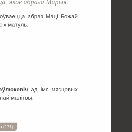
а, якое абрала Марыя.
ахоўваецца абраз Маці Божай
сіх матуль.
аўлюкевіч
ад імя мясцовых
най малітвы.
 (171)