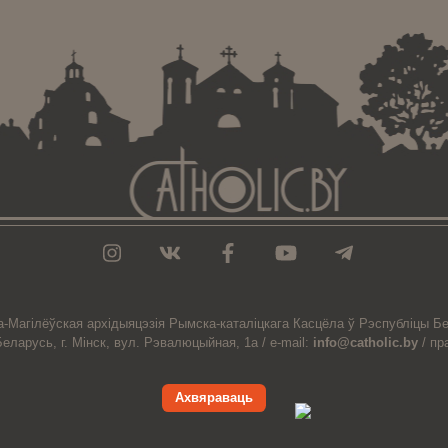
а-Магiлёўская
архiдыяцэзiя
Рымска-каталіцкага
Касцёла
ў Рэспубліцы Бе
Беларусь,
г. Мінск, вул. Рэвалюцыйная, 1а /
e-mail:
info@catholic.by
/
пр
Ахвяраваць