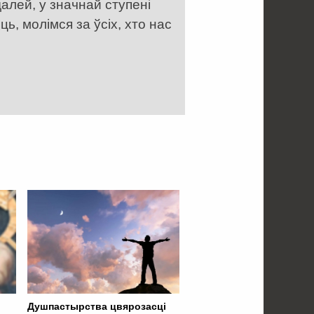
алей, у значнай ступені
, молімся за ўсіх, хто нас
Душпастырства цвярозасці