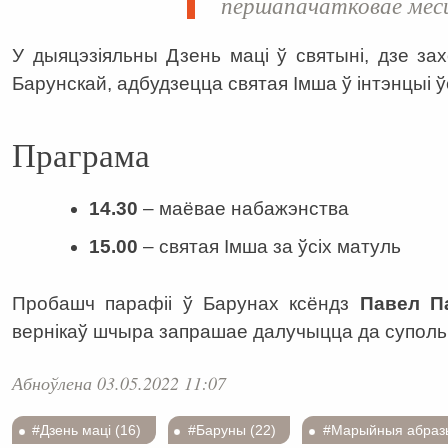
першапачатковае месц
У дыяцэзіяльны Дзень маці ў святыні, дзе з
Барунскай, адбудзецца святая Імша ў інтэнцыі ў
Праграма
14.30
– маёвае набажэнства
15.00
– святая Імша за ўсіх матуль
Пробашч парафіі ў Барунах ксёндз
Павел П
вернікаў шчыра запрашае далучыцца да суполь
Абноўлена 03.05.2022 11:07
#Дзень маці (16)
#Баруны (22)
#Марыйныя абразы