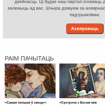
дзейнасць. Ці будзе наш партал існаваць д
залежыць ад вас. Шчыра дзякуем за ахвярнасць
падтрымлівае.
Ахвяраваць
РАІМ ПАЧЫТАЦЬ
«Самая лепшая ў свеце»:
«Сустрэча з Богам між