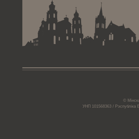
© Мiнск
УНП 101568363 /
Рэспубліка 