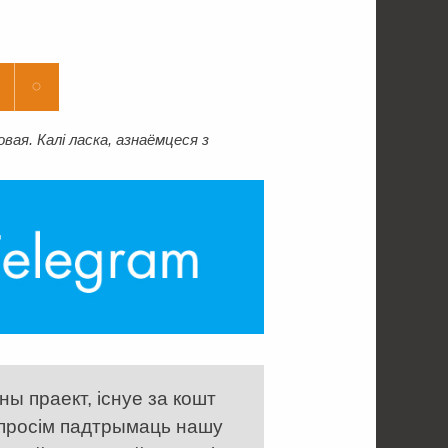
ая. Калі ласка, азнаёмцеся з
ы праект, існуе за кошт
 просім падтрымаць нашу