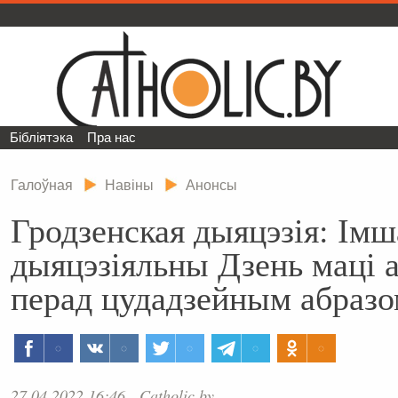
Бібліятэка
Пра нас
Галоўная
Навіны
Анонсы
Гродзенская дыяцэзія: Імш
дыяцэзіяльны Дзень маці 
перад цудадзейным абразо
27.04.2022 16:46
Catholic.by