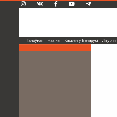
Галоўная
Навіны
Касцёл у Беларусі
Літургія