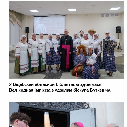
У Віцебскай абласной бібліятэцы адбылася
Велікодная імпрэза з удзелам біскупа Буткевіча