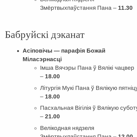
Змёртвыхпаўстання Пана –
11
.
30
Бабруйскі дэканат
Асіповічы — парафія Божай
Міласэрнасці
Імша Вячэры Пана ў Вялікі чацвер
–
18.00
Літургія Мукі Пана ў Вялікую пятніц
–
18.00
Пасхальная Вігілія ў Вялікую субот
–
21.00
Велікодная нядзеля
Змёртвыхпаўстання Пана –
12.00