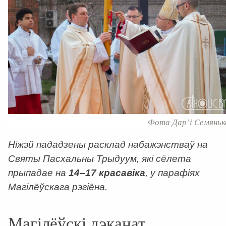
Фота Дар’і Семяньк
Ніжэй пададзены расклад набажэнстваў на
Святы Пасхальны Трыдуум, які сёлета
прыпадае на
14–17 красавіка
, у парафіях
Магілёўскага рэгіёна.
Магілёўскі дэканат