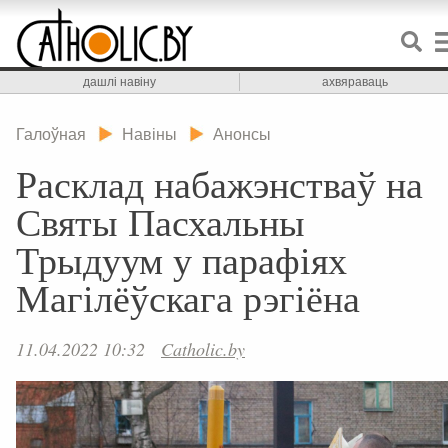
дашлі навіну
ахвяраваць
Галоўная
Навіны
Анонсы
Расклад набажэнстваў на
Святы Пасхальны
Трыдуум у парафіях
Магілёўскага рэгіёна
11.04.2022 10:32
Catholic.by