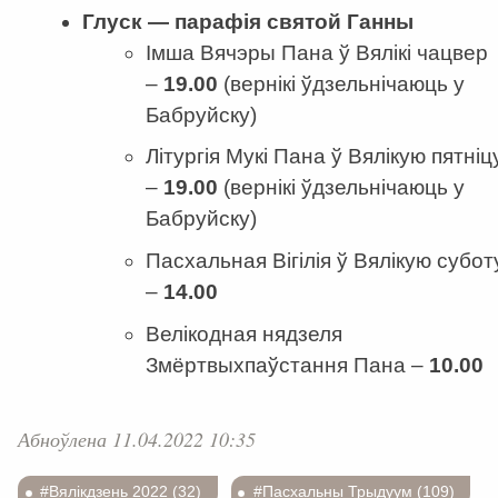
Глуск — парафія
с
в
ятой
Ганны
Імша Вячэры Пана ў Вялікі чацвер
–
19.00
(вернiкi ўдзельнiчаюць у
Бабруйску)
Літургія Мукі Пана ў Вялікую пятніц
–
19.00
(вернiкi ўдзельнiчаюць у
Бабруйску)
Пасхальная Вігілія ў Вялікую субот
–
14.00
Велікодная нядзеля
Змёртвыхпаўстання Пана –
10.00
Абноўлена 11.04.2022 10:35
#Вялікдзень 2022 (32)
#Пасхальны Трыдуум (109)