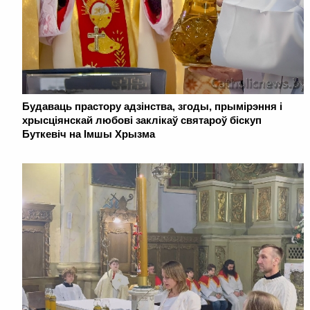
Будаваць прастору адзінства, згоды, прымірэння і
хрысціянскай любові заклікаў святароў біскуп
Буткевіч на Імшы Хрызма