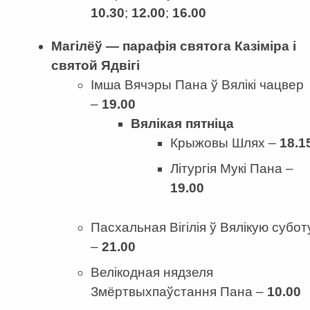
10.30
;
12.00
;
16.00
Магілёў — парафія
с
в
ятога
Казіміра і
св
ятой
Ядвігі
Імша Вячэры Пана ў Вялікі чацвер
–
19.00
Вялікая пятніца
Крыжовы Шлях –
18.1
Літургія Мукі Пана –
19.00
Пасхальная Вігілія ў Вялікую субот
–
21.00
Велікодная нядзеля
Змёртвыхпаўстання Пана –
10.00