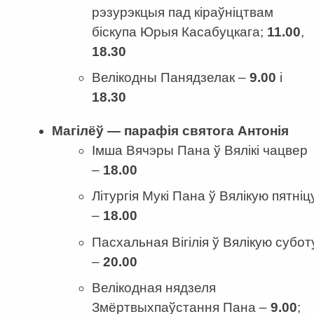
рэзурэкцыя пад кіраўніцтвам
біскупа Юрыя Касабуцкага;
11
.
00
,
18
.
30
Велікодны Панядзелак –
9
.
00
і
18
.
30
Магілёў — парафія
святога
Антонія
Імша Вячэры Пана ў Вялікі чацвер
–
18.00
Літургія Мукі Пана ў Вялікую пятніц
–
18.00
Пасхальная Вігілія ў Вялікую субот
–
20.00
Велікодная нядзеля
Змёртвыхпаўстання Пана –
9.00
;