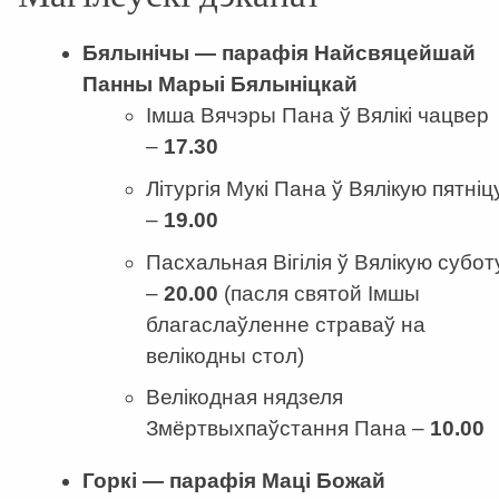
Бялынічы — парафія Найсвяцейшай
Панны Марыі Бялыніцкай
Імша Вячэры Пана ў Вялікі чацвер
–
17.30
Літургія Мукі Пана ў Вялікую пятніц
–
19
.
00
Пасхальная Вігілія ў Вялікую субот
–
20
.
00
(пасля святой Імшы
благаслаўленне страваў на
велікодны стол)
Велікодная нядзеля
Змёртвыхпаўстання Пана –
10
.
00
Горкі — парафія Маці Божай