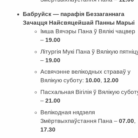
Бабруйск — парафія Беззаганнага
Зачацця Найсвяцейшай Панны Марыі
Імша Вячэры Пана ў Вялікі чацвер
–
19.00
Літургія Мукі Пана ў Вялікую пятніц
–
19.00
Асвячэнне велікодных страваў у
Вялікую суботу:
10.00
,
12.00
Пасхальная Вігілія ў Вялікую субот
–
21.00
Велікодная нядзеля
Змёртвыхпаўстання Пана –
07.00
,
17.30