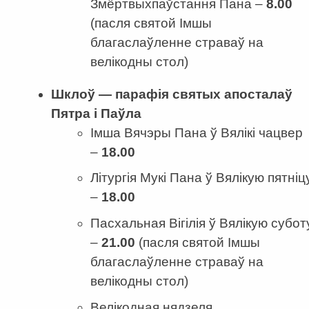
Змёртвыхпаўстання Пана –
8.00
(пасля святой Імшы
благаслаўленне страваў на
велікодны стол)
Шклоў — парафія
с
вятых апосталаў
Пятра і Паўла
Імша Вячэры Пана ў Вялікі чацвер
–
18
.
00
Літургія Мукі Пана ў Вялікую пятніц
–
18
.
00
Пасхальная Вігілія ў Вялікую субот
–
21
.
00
(пасля святой Імшы
благаслаўленне страваў на
велікодны стол)
Велікодная нядзеля