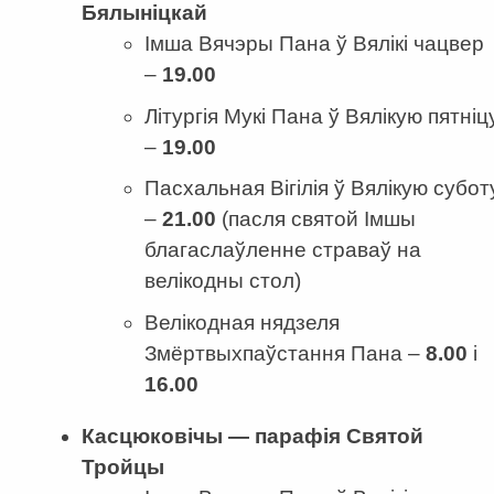
Бялыніцкай
Імша Вячэры Пана ў Вялікі чацвер
–
19.00
Літургія Мукі Пана ў Вялікую пятніц
–
19.00
Пасхальная Вігілія ў Вялікую субот
–
21.00
(пасля святой Імшы
благаслаўленне страваў на
велікодны стол)
Велікодная нядзеля
Змёртвыхпаўстання Пана –
8.00
і
16.00
Касцюковічы — парафія Святой
Тройцы