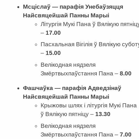
Мсціслаў — парафія Унебаўзяцця
Найсвяцейшай Панны Марыі
Літургія Мукі Пана ў Вялікую пятніц
–
17.00
Пасхальная Вігілія ў Вялікую субот
–
15.00
Велікодная нядзеля
Змёртвыхпаўстання Пана –
8.00
Фашчаўка — парафія Адведзінаў
Найсвяцейшай Панны Марыі
Крыжовы шлях і літургія Мукі Пана
ў Вялікую пятніцу –
13.30
Велікодная нядзеля
Змёртвыхпаўстання Пана –
7
.
00