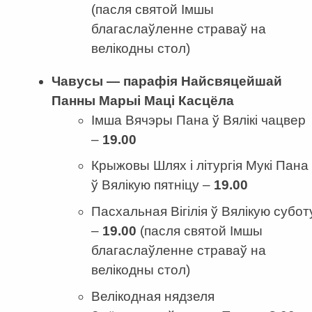
(пасля святой Імшы
благаслаўленне страваў на
велікодны стол)
Чавусы — парафія Найсвяцейшай
Панны Марыі Маці Касцёла
Імша Вячэры Пана ў Вялікі чацвер
–
19.00
Крыжовы Шлях і літургія Мукі Пана
ў Вялікую пятніцу –
19.00
Пасхальная Вігілія ў Вялікую субот
–
19.00
(пасля святой Імшы
благаслаўленне страваў на
велікодны стол)
Велікодная нядзеля