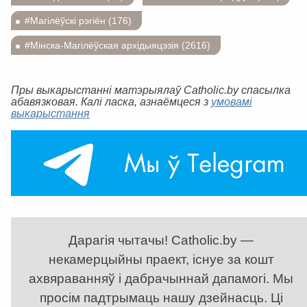
#Магілёўскі рэгіён (176)
#Мінска-Магілёўская архідыяцэзія (2616)
Пры выкарыстанні матэрыялаў Catholic.by спасылка
абавязковая. Калі ласка, азнаёмцеся з
умовамі
выкарыстання
Дарагія чытачы! Catholic.by —
некамерцыйны праект, існуе за кошт
ахвяраванняў і дабрачыннай дапамогі. Мы
просім падтрымаць нашу дзейнасць. Ці