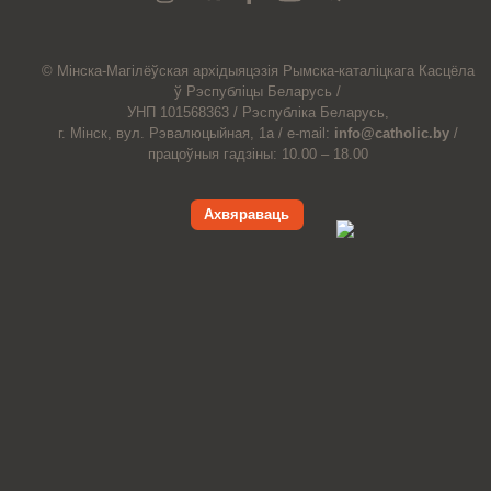
© Мiнска-Магiлёўская
архiдыяцэзiя
Рымска-каталіцкага
Касцёла
ў Рэспубліцы Беларусь /
УНП 101568363 /
Рэспубліка Беларусь,
г. Мінск, вул. Рэвалюцыйная, 1а /
e-mail:
info@catholic.by
/
працоўныя гадзіны: 10.00 – 18.00
Ахвяраваць