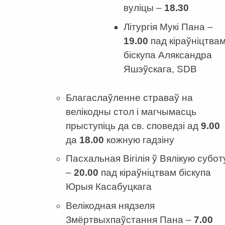
вуліцы –
18.30
Літургія Мукі Пана –
19.00
пад кіраўніцтва
біскупа Аляксандра
Яшэўскага, SDB
Благаслаўленне страваў на
велікодны стол і магчымасць
прыступіць да св. споведзі ад
9
.
00
да
18
.
00
кожную гадзіну
Пасхальная Вігілія ў Вялікую субот
–
20.00
пад кіраўніцтвам біскупа
Юрыя Касабуцкага
Велікодная нядзеля
Змёртвыхпаўстання Пана –
7.00