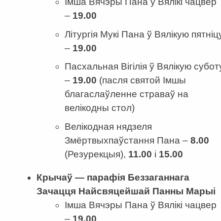
Імша Вячэры Пана ў Вялікі чацвер
–
19.00
Літургія Мукі Пана ў Вялікую пятніц
–
19.00
Пасхальная Вігілія ў Вялікую субот
–
19.00
(пасля святой Імшы
благаслаўленне страваў на
велікодны стол)
Велікодная нядзеля
Змёртвыхпаўстання Пана –
8.00
(Резурекцыя),
11.00
і
15.00
Крычаў — парафія Беззаганнага
Зачацця Найсвяцейшай Панны Марыі
Імша Вячэры Пана ў Вялікі чацвер
–
19.00