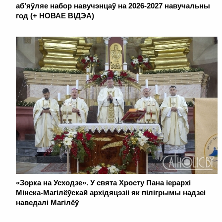
аб’яўляе набор навучэнцаў на 2026-2027 навучальны
год (+ НОВАЕ ВІДЭА)
«Зорка на Усходзе». У свята Хросту Пана іерархі
Мінска-Магілёўскай архідяцэзіі як пілігрымы надзеі
наведалі Магілёў