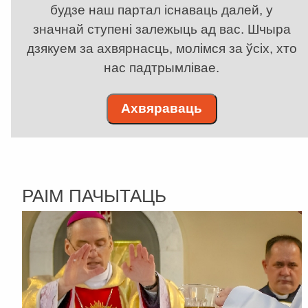
будзе наш партал існаваць далей, у
значнай ступені залежыць ад вас. Шчыра
дзякуем за ахвярнасць, молімся за ўсіх, хто
нас падтрымлівае.
Ахвяраваць
РАІМ ПАЧЫТАЦЬ