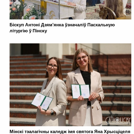
Біскуп Антоні Дзям’янка ўзначаліў Пасхальную
літургію ў Пінску
Мінскі тэалагічны каледж імя святога Яна Хрысціцеля