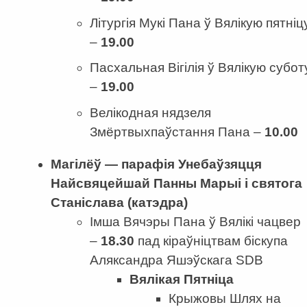
Літургія Мукі Пана ў Вялікую пятніц
–
19.00
Пасхальная Вігілія ў Вялікую субот
–
19.00
Велікодная нядзеля
Змёртвыхпаўстання Пана –
10.00
Магілёў — парафія Унебаўзяцця
Найсвяцейшай Панны Марыі
і святога
Станіслава (катэдра)
Імша Вячэры Пана ў Вялікі чацвер
–
18.30
пад кіраўніцтвам біскупа
Аляксандра Яшэўскага SDB
Вялікая Пятніца
Крыжовы Шлях на