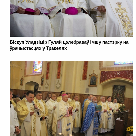
Біскуп Уладзімір Гуляй цэлебраваў Імшу пастэрку на
ўрачыстасцях у Тракелях