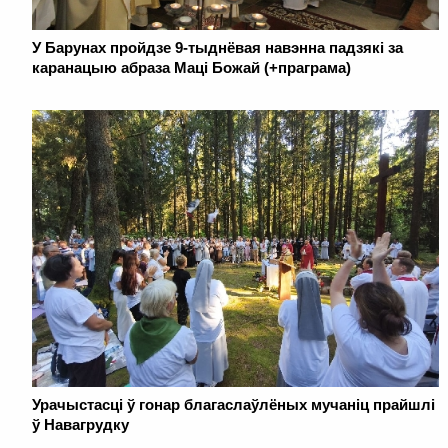
У Барунах пройдзе 9-тыднёвая навэнна падзякі за
каранацыю абраза Маці Божай (+праграма)
Урачыстасці ў гонар благаслаўлёных мучаніц прайшлі
ў Навагрудку