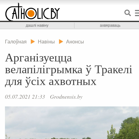
дашлі навіну
ахвяраваць
Галоўная
Навіны
Анонсы
Арганізуецца
велапілігрымка ў Тракелі
для ўсіх ахвотных
05.07.2021 21:33
Grodnensis.by