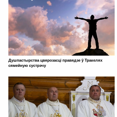
Душпастырства цвярозасці правядзе ў Тракелях
сямейную сустрэчу