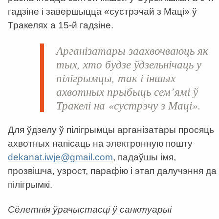
гадзіне і завершыцца «сустрэчай з Маці» ў
Тракелях а 15-й гадзіне.
Арганізатары заахвочваюць як
тых, хто будзе ўдзельнічаць у
пілігрымцы, так і іншых
ахвотных прыбыць сем’ямі ў
Тракелі на «сустрэчу з Маці».
Для ўдзелу ў пілігрымцы арганізатары просяць
ахвотных напісаць на электронную пошту
dekanat.iwje@gmail.com
, падаўшы імя,
прозвішча, узрост, парафію і этап далучэння да
пілігрымкі.
Сёлетнія ўрачыстасці ў санктуарыі