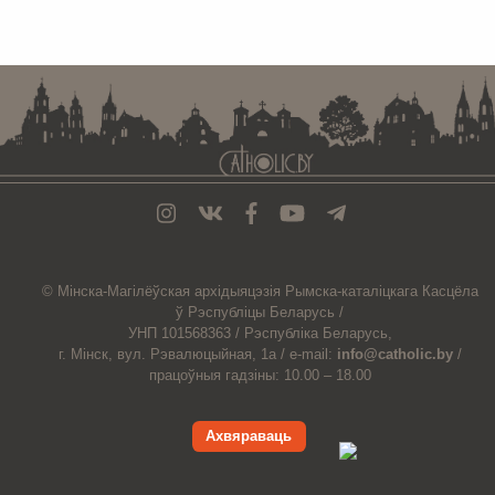
. . . . . . . . . . . . . . . . . . . . . . . . . . . . . . . . . . . . . . . . . . . . . . . . . . . . . . . . . . . . .
© Мiнска-Магiлёўская
архiдыяцэзiя
Рымска-каталіцкага
Касцёла
ў Рэспубліцы Беларусь /
УНП 101568363 /
Рэспубліка Беларусь,
г. Мінск, вул. Рэвалюцыйная, 1а /
e-mail:
info@catholic.by
/
працоўныя гадзіны: 10.00 – 18.00
Ахвяраваць