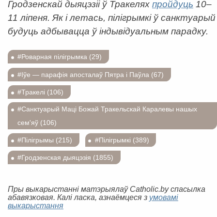
Гродзенскай дыяцэзіі ў Тракелях
пройдуць
10–
11 ліпеня. Як і летась, пілігрымкі ў санктуарый
будуць адбывацца ў індывідуальным парадку.
#Роварная пілігрымка (29)
#Іўе — парафія апосталаў Пятра і Паўла (67)
#Тракелі (106)
#Санктуарый Маці Божай Тракельскай Каралевы нашых
сем'яў (106)
#Пілігрымы (215)
#Пілігрымкі (389)
#Гродзенская дыяцэзія (1855)
Пры выкарыстанні матэрыялаў Catholic.by спасылка
абавязковая. Калі ласка, азнаёмцеся з
умовамі
выкарыстання