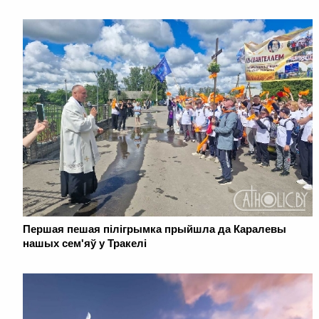
Першая пешая пілігрымка прыйшла да Каралевы
нашых сем'яў у Тракелі