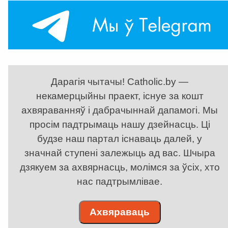
Дарагія чытачы! Catholic.by —
некамерцыйны праект, існуе за кошт
ахвяраванняў і дабрачыннай дапамогі. Мы
просім падтрымаць нашу дзейнасць. Ці
будзе наш партал існаваць далей, у
значнай ступені залежыць ад вас. Шчыра
дзякуем за ахвярнасць, молімся за ўсіх, хто
нас падтрымлівае.
Ахвяраваць