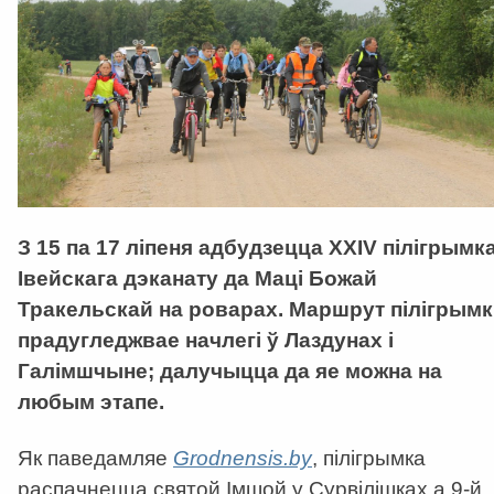
З 15 па 17 ліпеня адбудзецца XXIV пілігрымк
Івейскага дэканату да Маці Божай
Тракельскай на роварах. Маршрут пілігрымк
прадугледжвае начлегі ў Лаздунах і
Галімшчыне; далучыцца да яе можна на
любым этапе.
Як паведамляе
Grodnensis.by
, пілігрымка
распачнецца святой Імшой у Сурвілішках а 9-й