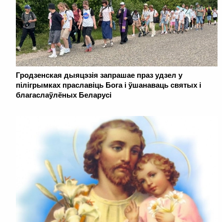
Гродзенская дыяцэзія запрашае праз удзел у
пілігрымках праславіць Бога і ўшанаваць святых і
благаслаўлёных Беларусі