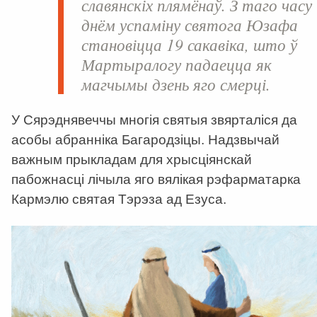
славянскіх плямёнаў. З таго часу
днём успаміну святога Юзафа
становіцца 19 сакавіка, што ў
Мартыралогу падаецца як
магчымы дзень яго смерці.
У Сярэднявеччы многія святыя звярталіся да
асобы абранніка Багародзіцы. Надзвычай
важным прыкладам для хрысціянскай
пабожнасці лічыла яго вялікая рэфарматарка
Кармэлю святая Тэрэза ад Езуса.