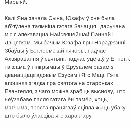
Марыяй.
Калі Яна зачала Сына, Юзафу ў сне была
аб’яўлена таямніца гэтага Зачацця і даручана
місія апекавацца Найсвяцейшай Паннай і
Дзіцяткам. Мы бачым Юзафа пры Нараджэнні
Збаўцы ў Бэтлеемскай пячоры, падчас
Ахвяравання ў святыні, падчас уцёкаў у Егіпет, 
таксама ў пілігрымцы ў Ерузалем разам з
дванаццацігадовым Езусам і Яго Маці. Гэта
апошняя згадка пра святога на старонках
Евангелля, з чаго можна зрабіць выснову, што
неўзабаве пасля гэтага ён памёр, хоць,
магчыма, проста працягваў сціпла жыць убаку,
што было ўласціва яго характару.