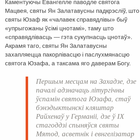
Каментуючы Евангелле паводле святога
Мацвея, святы Ян Залатавусны падкрэсліў, што
святы Юзаф як «чалавек справядлівы» быў
«упрыгожаны ўсімі цнотамі», таму што
«справядлівасць — гэта сукупнасць цнотаў».
Акрамя таго, святы Ян Залатавусны
захапляецца пакорлівасцю і паслухмянасцю
святога Юзафа, а таксама яго даверам Богу.
Першым месцам на Захадзе, дзе
пачалі адзначаць літургічны
ўспамін святога Юзафа, стаў
бэнэдыктынскі кляштар
Райхенаў у Германіі, дзе ў ІХ
стагоддзі спыняўся святы
Мятод, асветнік і евнгелізатар