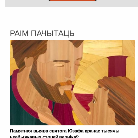
РАІМ ПАЧЫТАЦЬ
Памятная выява святога Юзафа кранае тысячы
неабыякавых сэрцаў вернікаў