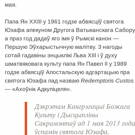
мая.
Папа Ян ХХІІІ у 1961 годзе абвясціў святога
Юзафа апекуном Другога Ватыканскага Сабору
а праз год дадаў яго імя ў Рымскі канон —
Першую Эўхарыстычную малітву. З нагоды
сотай гадавіны энцыклікі Льва ХІІІ і ў духу
шматвяковага культу папа Ян Павел ІІ у 1989
годзе абвясціў Апостальскую адгартацыю пра
святога Юзафа пад назваю
Redemptoris Custos
— «Ахоўнік Адкупіцеля».
Дэкрэтам Кангрэгацыі Божага
Культу і Дысцыпліны
Сакрамэнтаў ад 1 мая 2013 год
ўспамін святога Юзафа,