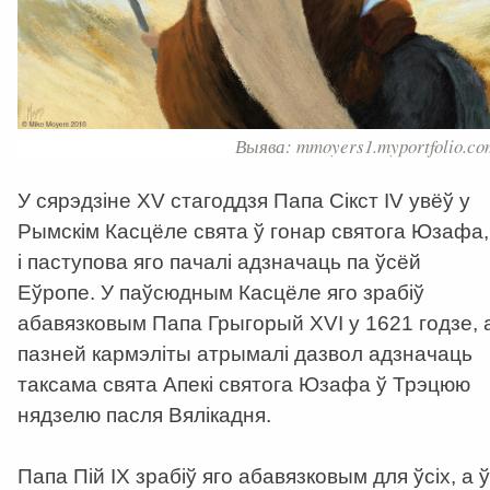
Выява: mmoyers1.myportfolio.co
У сярэдзіне XV стагоддзя Папа Сікст IV увёў у
Рымскім Касцёле свята ў гонар святога Юзафа,
і паступова яго пачалі адзначаць па ўсёй
Еўропе. У паўсюдным Касцёле яго зрабіў
абавязковым Папа Грыгорый XVI у 1621 годзе, 
пазней кармэліты атрымалі дазвол адзначаць
таксама свята Апекі святога Юзафа ў Трэцюю
нядзелю пасля Вялікадня.
Папа Пій ІХ зрабіў яго абавязковым для ўсіх, а ў