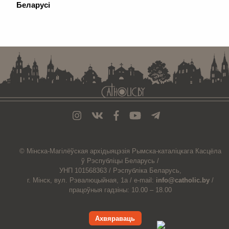
Беларусі
. . . . . . . . . . . . . . . . . . . . . . . . . . . . . . . . . . . . . . . . . . . . . . . . . . . . . . . . . . . . .
© Мiнска-Магiлёўская
архiдыяцэзiя
Рымска-каталіцкага
Касцёла
ў Рэспубліцы Беларусь /
УНП 101568363 /
Рэспубліка Беларусь,
г. Мінск, вул. Рэвалюцыйная, 1а /
e-mail:
info@catholic.by
/
працоўныя гадзіны: 10.00 – 18.00
Ахвяраваць