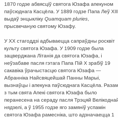
1870 годзе абвясціў святога Юзафа апекуном
паўсюднага Касцёла.
У 1889 годзе Папа Леў ХІІ
выдаў энцыкліку
Quamquam pluries
,
прысвечаную святому Юзафу.
У ХХ стагоддзі адбываецца сапраўдны росквіт
культу святога Юзафа. У 1909 годзе была
зацверджана Літанія да святога Юзафа, і
неўзабаве пасля гэтага Папа Пій Х зрабіў 19
сакавіка ўрачыстасцю святога Юзафа —
Абранніка Найсвяцейшай Панны Марыі,
вызнаўцы і апекуна паўсюднага Касцёла. Раза
з тым свята Апекі святога Юзафа было
перанесена на сераду пасля Трэцяй Велікодна
нядзелі, а ў 1955 годзе яго замяніў успамін
святога Юзафа рамесніка, што адзначаецца 1