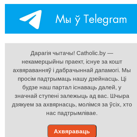
Дарагія чытачы! Catholic.by —
некамерцыйны праект, існуе за кошт
ахвяраванняў і дабрачыннай дапамогі. Мы
просім падтрымаць нашу дзейнасць. Ці
будзе наш партал існаваць далей, у
значнай ступені залежыць ад вас. Шчыра
дзякуем за ахвярнасць, молімся за ўсіх, хто
нас падтрымлівае.
Ахвяраваць