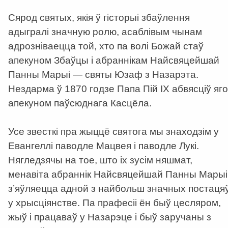
Сярод святых, якія ў гісторыі збаўлення
адыгралі значную ролю, асаблівым чынам
адрозніваецца той, хто па волі Божай стаў
апекуном Збаўцы і абраннікам Найсвяцейшай
Панны Марыі — святы Юзаф з Назарэта.
Нездарма ў 1870 годзе Папа Пій ІХ абвясціў яго
апекуном паўсюднага Касцёла.
Усе звесткі пра жыццё святога мы знаходзім у
Евангеллі паводле Мацвея і паводле Лукі.
Нягледзячы на тое, што іх зусім няшмат,
менавіта абраннік Найсвяцейшай Панны Марыі
з’яўляецца адной з найбольш значных постаця
у хрысціянстве. Па прафесіі ён быў цесляром,
жыў і працаваў у Назарэце і быў заручаны з