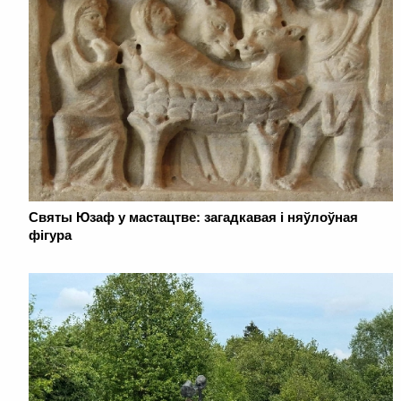
Святы Юзаф у мастацтве: загадкавая і няўлоўная
фігура