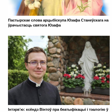
Пастырскае слова арцыбіскупа Юзафа Станеўскага на
ўрачыстасць святога Юзафа
Інтэрв’ю: ксёндз Вінтоў пра беатыфікацыі і тэалогію ў