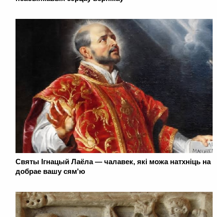
Святы Ігнацый Лаёла — чалавек, які можа натхніць на
добрае вашу сям'ю