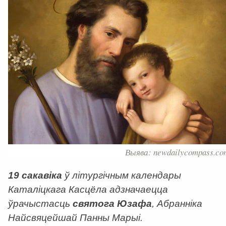
Выява: newdailycompass.co
19 сакавіка
ў літургічным календары
Каталіцкага Касцёла адзначаецца
ўрачыстасць
святога Юзафа
, Абранніка
Найсвяцейшай Панны Марыі.