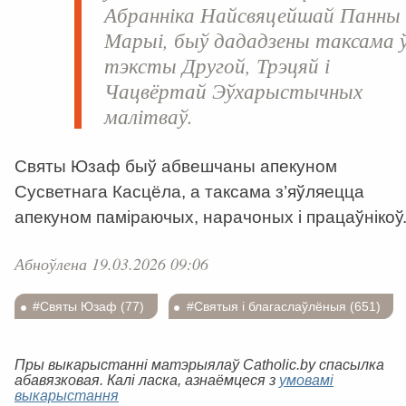
Абранніка Найсвяцейшай Панны
Марыі, быў дададзены таксама 
тэксты Другой, Трэцяй і
Чацвёртай Эўхарыстычных
малітваў.
Святы Юзаф быў абвешчаны апекуном
Сусветнага Касцёла, а таксама з’яўляецца
апекуном паміраючых, нарачоных і працаўнікоў
Абноўлена 19.03.2026 09:06
#Святы Юзаф (77)
#Святыя і благаслаўлёныя (651)
Пры выкарыстанні матэрыялаў Catholic.by спасылка
абавязковая. Калі ласка, азнаёмцеся з
умовамі
выкарыстання