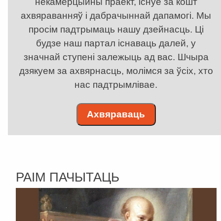
некамерцыйны праект, існуе за кошт
ахвяраванняў і дабрачыннай дапамогі. Мы
просім падтрымаць нашу дзейнасць. Ці
будзе наш партал існаваць далей, у
значнай ступені залежыць ад вас. Шчыра
дзякуем за ахвярнасць, молімся за ўсіх, хто
нас падтрымлівае.
Ахвяраваць
РАІМ ПАЧЫТАЦЬ