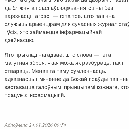
да бліжняга і распаўсюджвання ісціны без
варожасці і агрэсіі — гэта тое, што павінна
служыць арыенцірам для сучасных журналіста
і ўсіх, хто займаецца інфармацыйнай
дзейнасцю.
Яго прыклад нагадвае, што слова — гэта
магутная зброя, якая можа як разбураць, так і
ствараць. Менавіта таму сумленнасць,
адказнасць і імкненне да Божай праўды павінн
заставацца галоўнымі прынцыпамі кожнага, хто
працуе з інфармацыяй.
Абноўлена 24.01.2026 00:54