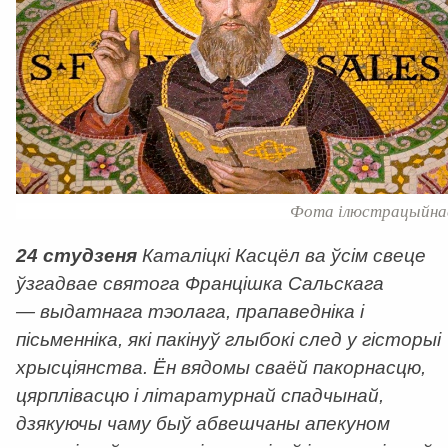
Фота ілюстрацыйна
2
4
студзеня
Каталіцкі Касцёл ва ўсім свеце
ўзгадвае
с
вятога Францішка Сальскага
—
вы
датнага
тэолага, прапаведніка і
пісьменніка, які пакінуў глыбокі след у гісторыі
хрысціянства. Ён вядомы сваёй пакорнасцю,
цярплівасцю і літаратурнай спадчынай,
дзякуючы чаму быў абвешчаны апекуном