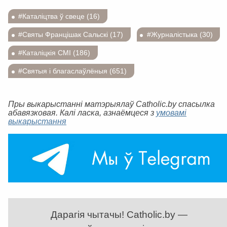
#Каталіцтва ў свеце (16)
#Святы Францішак Сальскі (17)
#Журналістыка (30)
#Каталіцкія СМІ (186)
#Святыя і благаслаўлёныя (651)
Пры выкарыстанні матэрыялаў Catholic.by спасылка
абавязковая. Калі ласка, азнаёмцеся з
умовамі
выкарыстання
Дарагія чытачы! Catholic.by —