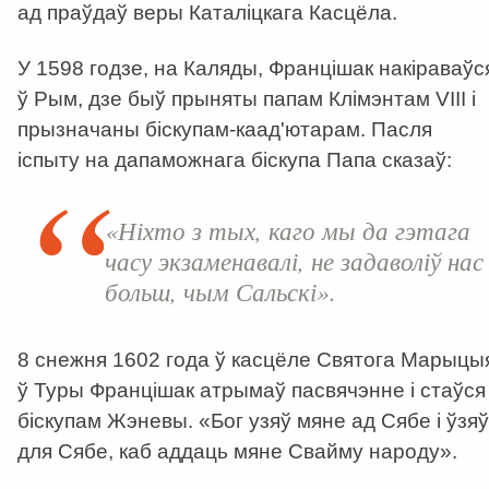
ад праўдаў веры Каталіцкага Касцёла.
У 1598 годзе, на Каляды, Францішак накіраваўс
ў Рым, дзе быў прыняты папам Клімэнтам VIII і
прызначаны біскупам-каад'ютарам. Пасля
іспыту на дапаможнага біскупа Папа сказаў:
«Ніхто з тых, каго мы да гэтага
часу экзаменавалі, не задаволіў нас
больш, чым Сальскі».
8 снежня 1602 года ў касцёле Святога Марыцы
ў Туры Францішак атрымаў пасвячэнне і стаўся
біскупам Жэневы. «Бог узяў мяне ад Сябе і ўзяў
для Сябе, каб аддаць мяне Свайму народу».