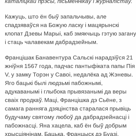
каталіцкай прэсы, пісьменнікаў і журналістаў.
Кажуць, што ён быў запальчывы, але
спадзяваўся на Божую ласку і мацярынскі
клопат Дзевы Марыі, каб змякчыць гэтую заган
і стаць чалавекам дабрадзейным.
Францішак Банавентура Сальскі нарадзіўся 21
жніўня 1567 года, падчас пантыфіката папы Пія
V, у замку Торэн у Савоі, недалёка ад Жэневы.
Яго бацькі былі людзьмі пабожнымі,
адукаванымі і глыбока прывязанымі да веры
сваіх продкаў. Маці, Францішка дэ Сьёне, з
самага ранняга дзяцінства старалася прывіць
будучаму святому любоў да дабрадзейнасці і
пабожнасці. Яна хацела, каб ён быў добрым
хрысціянінам. Бацька, Францыск дэ Буазі,