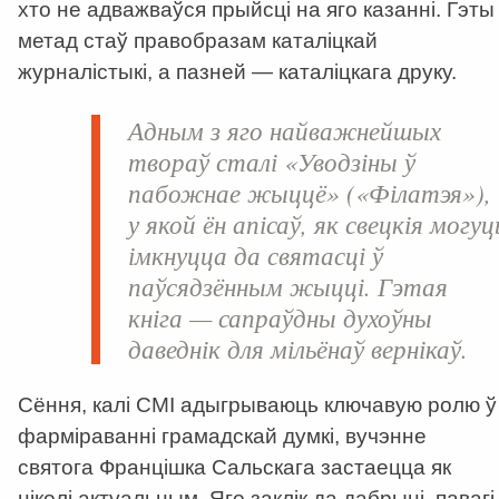
хто не адважваўся прыйсці на яго казанні. Гэты
метад стаў правобразам каталіцкай
журналістыкі, а пазней — каталіцкага друку.
Адным з яго найважнейшых
твораў сталі «
Уводзіны ў
пабожнае жыццё
» (
«
Філатэя
»
),
у якой ён апісаў, як свецкія могуц
імкнуцца да святасці ў
паўсядзённым жыцці. Гэтая
кніга — сапраўдны духоўны
даведнік для мільёнаў вернікаў.
Сёння, калі СМІ адыгрываюць ключавую ролю ў
фарміраванні грамадскай думкі, вучэнне
святога Францішка Сальскага застаецца як
ніколі актуальным. Яго заклік да дабрыні, павагі