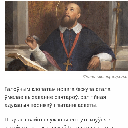
Фота ілюстрацыйна
Галоўным клопатам новага біскупа стала
ўмелае выхаванне святароў, рэлігійная
адукацыя вернікаў і пытанні асветы.
Падчас свайго служэння ён сутыкнуўся з
выклікам пратэстанцкай Рэфармацыі, якая