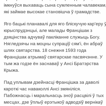
імкнуўся выхаваць сына сумленным чалавекам
які займае высокае становішча ў грамадстве.
Яго бацькі планавалі для яго бліскучую кар'еру 
юрыспрудэнцыі, але малады Францішак з
дзяцінства адчуваў пакліканне служыць Богу.
Нягледзячы на ​​моцны супраціў сям'і, ён абраў
шлях святарства. 18 снежня 1593 года
Францішак атрымаў святарскае пасвячэнне. У
тым жа годзе ён заснаваў у Ансі Братэрства
Крыжа.
Пад уплывам дзейнасці Францішка за даволі
кароткі час наваколлі Ансі змяніліся.
Пабожнасць і маральнасць зноў расцвілі ў тых
месцах, дзе ўплыў ерэтыкоў адводзіў вернікаў