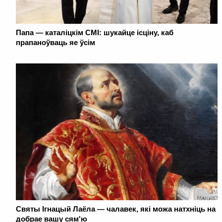
Папа — каталіцкім СМІ: шукайце ісціну, каб
прапаноўваць яе ўсім
Святы Ігнацый Лаёла — чалавек, які можа натхніць на
добрае вашу сям'ю