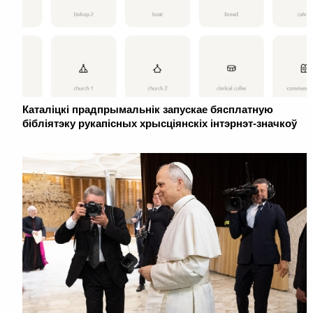
Каталіцкі прадпрымальнік запускае бясплатную
бібліятэку рукапісных хрысціянскіх інтэрнэт-значкоў