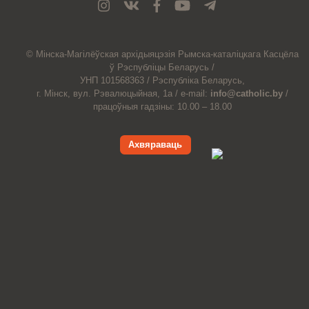
© Мiнска-Магiлёўская
архiдыяцэзiя
Рымска-каталіцкага
Касцёла
ў Рэспубліцы Беларусь /
УНП 101568363 /
Рэспубліка Беларусь,
г. Мінск, вул. Рэвалюцыйная, 1а /
e-mail:
info@catholic.by
/
працоўныя гадзіны: 10.00 – 18.00
Ахвяраваць