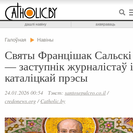
дашлі навіну
ахвяраваць
Галоўная
Навіны
Святы Францішак Сальскі
— заступнік журналістаў 
каталіцкай прэсы
24.01.2026 00:54
Тэкст:
santosepulcro.co.il
/
credonews.org
/
Catholic.by