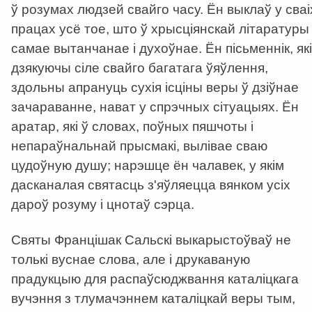
ў розумах людзей свайго часу. Ён выклаў у сваі
працах усё тое, што ў хрысціянскай літаратуры
самае вытанчанае і духоўнае. Ён пісьменнік, які
дзякуючы сіле свайго багатага ўяўлення,
здольны апрануць сухія ісціны веры ў дзіўнае
зачараванне, нават у спрэчных сітуацыях. Ён
аратар, які ў словах, поўных пяшчоты і
непараўнальнай прысмакі, вылівае сваю
цудоўную душу; нарэшце ён чалавек, у якім
дасканалая святасць з'яўляецца вянком усіх
дароў розуму і цнотаў сэрца.
Святы Францішак Сальскі выкарыстоўваў не
толькі вуснае слова, але і друкаваную
прадукцыю для распаўсюджвання каталіцкага
вучэння з тлумачэннем каталіцкай веры тым,