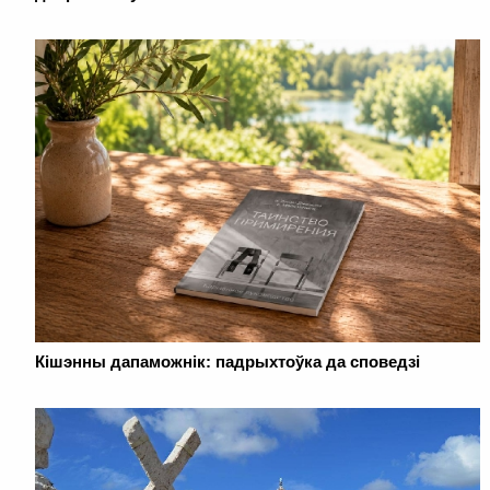
Кішэнны дапаможнік: падрыхтоўка да споведзі