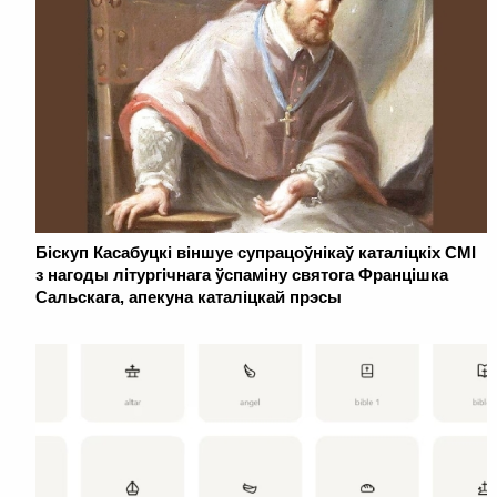
Біскуп Касабуцкі віншуе супрацоўнікаў каталіцкіх СМІ
з нагоды літургічнага ўспаміну святога Францішка
Сальскага, апекуна каталіцкай прэсы