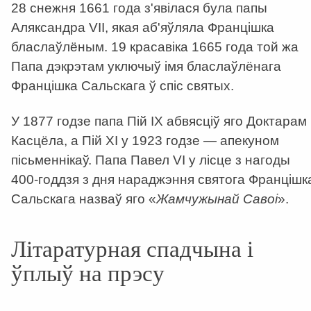
28 снежня 1661 года з'явілася була папы
Аляксандра VII, якая аб'яўляла Францішка
бласлаўлёным. 19 красавіка 1665 года той жа
Папа дэкрэтам уключыў імя бласлаўлёнага
Францішка Сальскага ў спіс святых.
У 1877 годзе папа Пій IX абвясціў яго Доктарам
Касцёла, а Пій XI у 1923 годзе — апекуном
пісьменнікаў. Папа Павел VI у лісце з нагоды
400-годдзя з дня нараджэння святога Францішк
Сальскага назваў яго «
Жамчужынай Савоі
».
Літаратурная спадчына і
ўплыў на прэсу