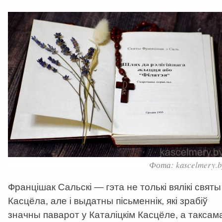
Фота: kascelmery.b
Францішак Сальскі — гэта не толькі вялікі святы
Касцёла, але і выдатны пісьменнік, які зрабіў
значны паварот у Каталіцкім Касцёле, а таксам