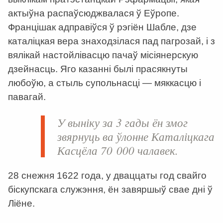
актыўна распаўсюджвалася ў Еўропе.
Францішак адправіўся ў рэгіён Шабле, дзе
каталіцкая вера знаходзілася пад пагрозай, і з
вялікай настойлівасцю пачаў місіянерскую
дзейнасць. Яго казанні былі прасякнуты
любоўю, а стыль супольнасці — мяккасцю і
павагай.
У выніку за 3 гады ён змог
звярнуць ва ўлонне Каталіцкага
Касцёла 70 000 чалавек.
28 снежня 1622 года, у дваццаты год свайго
біскупскага служэння, ён завяршыў свае дні ў
Ліёне.