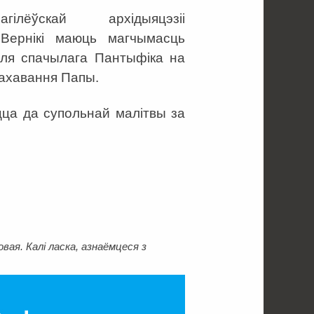
ёўскай архідыяцэзіі
Вернікі маюць магчымасць
 для спачылага Пантыфіка на
пахавання Папы.
ца да супольнай малітвы за
ая. Калі ласка, азнаёмцеся з