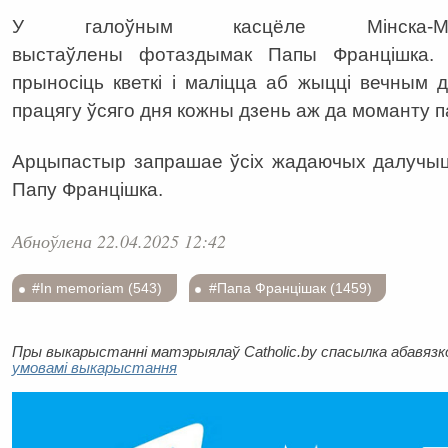
У галоўным касцёле Мінска-Магіл
выстаўлены фотаздымак Папы Францішка. 
прыносіць кветкі і маліцца аб жыцці вечным
працягу ўсяго дня кожны дзень аж да моманту 
Арцыпастыр запрашае ўсіх жадаючых далучыц
Папу Францішка.
Абноўлена 22.04.2025 12:42
#In memoriam (543)
#Папа Францішак (1459)
Пры выкарыстанні матэрыялаў Catholic.by спасылка абавязков
умовамі выкарыстання