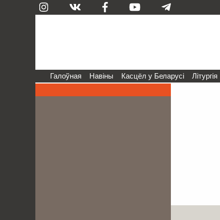
Галоўная
Навіны
Касцёл у Беларусі
Літургія