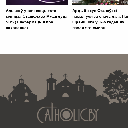
Адышоў у вечнасць тата
Арцыбіскуп Станеўскі
ксяндза Станіслава Мжыглуда
памаліўся за спачылага Па
SDS (+ інфармацыя пра
Францішка ў 1-ю гадавіну
пахаванне)
пасля яго смерці
. . . . . . . . . . . . . . . . . . . . . . . . . . . . . . . . . . . . . . . . . . . .