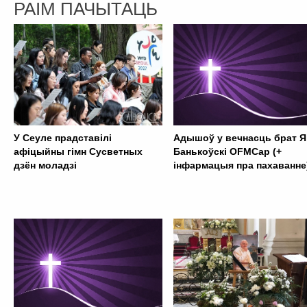
РАІМ ПАЧЫТАЦЬ
У Сеуле прадставілі
Адышоў у вечнасць брат Я
афіцыйны гімн Сусветных
Банькоўскі OFMCap (+
дзён моладзі
інфармацыя пра пахаванне