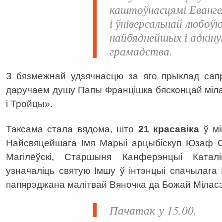
каштоўнасцямі Еванге
і ўніверсальнай любоўю
найбяднейшых і адкін
грамадства.
З
бязмежнай удзячнасцю за яго прыклад сапр
даручаем душу Папы Францішка бясконцай міла
і Тройцы
».
Таксама стала вядома, што
21 красавіка
ў мі
Найсвяцейшага Імя Марыі арцыбіскуп Юзаф Ст
Магілёўскі, Старшыня Канферэнцыі Каталі
узначаліць святую Імшу ў інтэнцыі спачылага
папярэджана малітвай Вяночка да Божай Міласэ
Пачатак у 15.00.