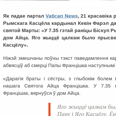
Як падае партал
Vatican News
, 21 красавіка
Рымскага Касцёла кардынал Кевін Фарэл д
святой Марты: «
У 7.35 гэтай раніцы Біскуп 
дом Айца. Яго жыццё цалкам было прысве
Касцёлу
».
Ніжэй змешчаны поўны тэкст паведамлення ка
абвясціў аб смерці Папы Францішка наступнымі 
«Дарагія браты і сёстры, з глыбокім болем
нашага Святога Айца Францішка. У 7.35 г
Францішак, вярнуўся ў дом Айца.
Яго жыццё цалкам бы
Пану і Яго Касцёлу.
Ён