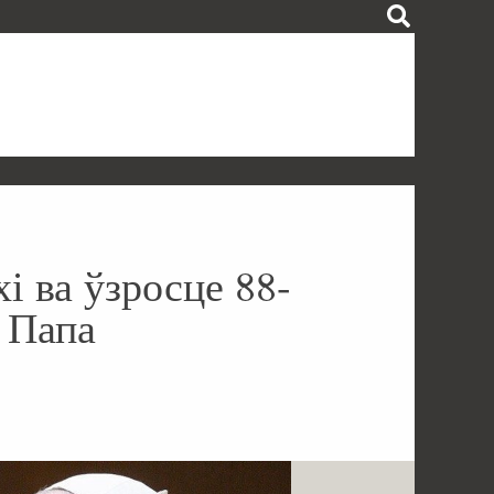
і ва ўзросце 88-
 Папа