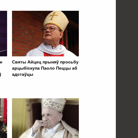
н
Святы Айцец прыняў просьбу
арцыбіскупа Паоло Пеццы аб
)
адстаўцы