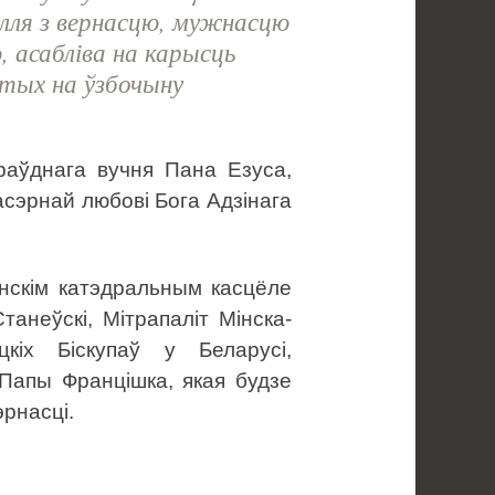
лля з вернасцю, мужнасцю
, асабліва на карысць
утых на ўзбочыну
аўднага вучня Пана Езуса,
сэрнай любові Бога Адзінага
нскім катэдральным касцёле
анеўскі, Мітрапаліт Мінска-
цкіх Біскупаў у Беларусі,
 Папы Францішка, якая будзе
рнасці.