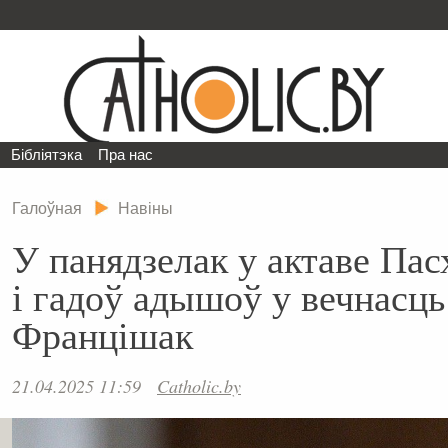
Бібліятэка
Пра нас
Галоўная
Навіны
У панядзелак у актаве Пасх
і гадоў адышоў у вечнасць
Францішак
21.04.2025 11:59
Catholic.by