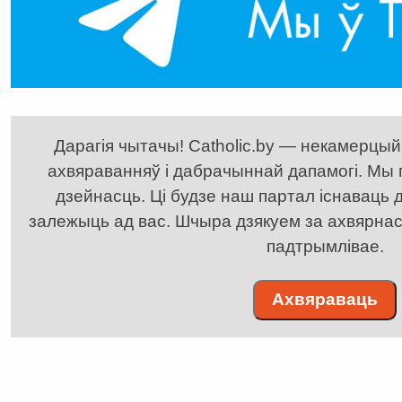
Дарагія чытачы! Catholic.by — некамерцыйн
ахвяраванняў і дабрачыннай дапамогі. Мы
дзейнасць. Ці будзе наш партал існаваць д
залежыць ад вас. Шчыра дзякуем за ахвярнасць
падтрымлівае.
Ахвяраваць