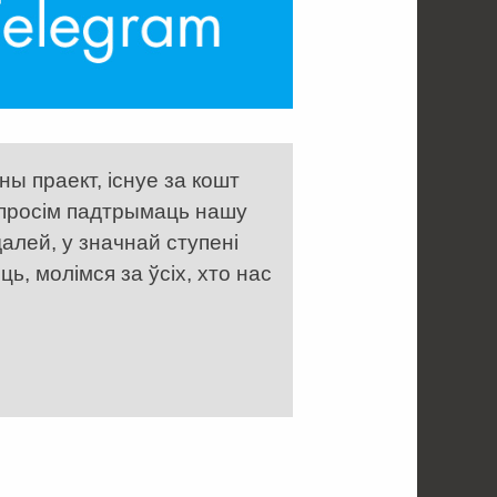
ы праект, існуе за кошт
 просім падтрымаць нашу
алей, у значнай ступені
, молімся за ўсіх, хто нас