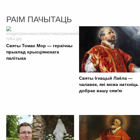
РАІМ ПАЧЫТАЦЬ
Святы Томас Мор — гераічны
прыклад хрысціянскага
палітыка
Святы Ігнацый Лаёла —
чалавек, які можа натхніць
добрае вашу сям'ю