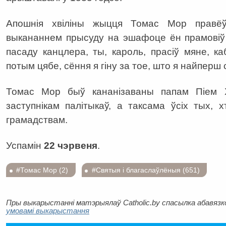
Апошнія хвіліны жыцця Томас Мор правё
выкананнем прысуду на эшафоце ён прамовіў 
пасаду канцлера, ты, кароль, прасіў мяне, к
потым цябе, сёння я гіну за тое, што я найперш
Томас Мор быў кананізаваны папам Піем X
заступнікам палітыкаў, а таксама ўсіх тых, 
грамадствам.
Успамін
22 чэрвеня
.
#Томас Мор (2)
#Святыя і благаслаўлёныя (651)
Пры выкарыстанні матэрыялаў Catholic.by спасылка абавязков
умовамі выкарыстання