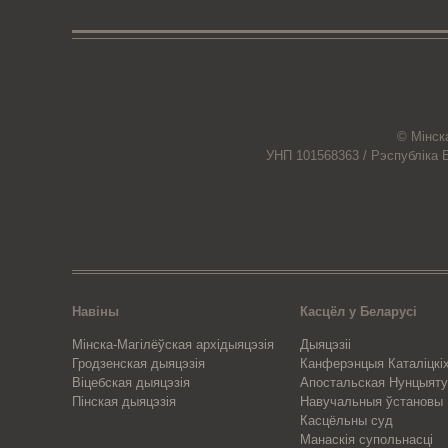
© Мiнск
УНП 101568363 /
Рэспубліка 
Навіны
Касцёл у Беларусі
Мінска-Магілёўская архідыяцэзія
Дыяцэзіі
Гродзенская дыяцэзія
Канферэнцыя Каталіцкіх
Віцебская дыяцэзія
Апостальская Нунцыяту
Пінская дыяцэзія
Навучальныя ўстановы
Касцёльны суд
Манаскія супольнасці