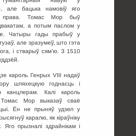
 гуманітарныя навукі ў
, але бацька намовіў яго
ь права. Томас Мор быў
вакатам, а потым паслом у
це. Чатыры гады прабыў у
тузаў, але зразумеў, што гэта
ога, і стварыў сям’ю. З 1510
уддзёй.
зе кароль Генрых VIII надаў
ору шляхецкую годнасць і
о канцлерам. Калі кароль
, Томас Мор выказаў сваё
цыі. Ён не прыняў удзел у
ысягнуў каралю, як кіраўніку
 Яго прызналі здрайнікам і