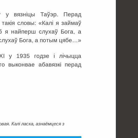
ў у вязніцы Таўэр. Перад
такія словы: «Калі я займаў
аб я найперш слухаў Бога, а
 слухаў Бога, а потым цябе…»
I у 1935 годзе і лічыцца
хто выконвае абавязкі перад
ая. Калі ласка, азнаёмцеся з