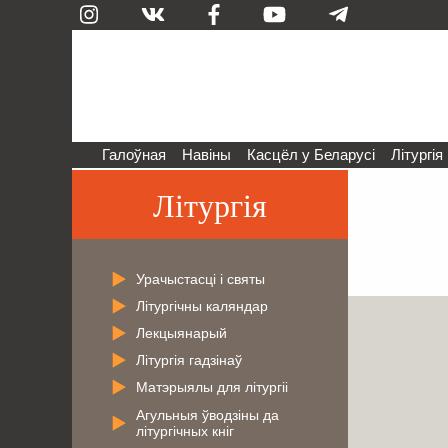
Галоўная
Навіны
Касцёл у Беларусі
Літургія
Літургія
Урачыстасці і святы
Літургічны каляндар
Лекцыянарый
Літургія гадзінаў
Матэрыялы для літургіі
Агульныя ўводзіны да
літургічных кніг