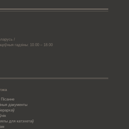
ларусь /
ацоўныя гадзіны: 10.00 – 18.00
тэка
 Пісанне
йныя дакументы
 іерархаў
ўнік
ялы для катэхетаў
рам