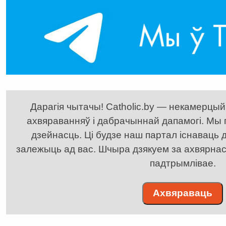
Дарагія чытачы! Catholic.by — некамерцыйн
ахвяраванняў і дабрачыннай дапамогі. Мы
дзейнасць. Ці будзе наш партал існаваць д
залежыць ад вас. Шчыра дзякуем за ахвярнасць
падтрымлівае.
Ахвяраваць