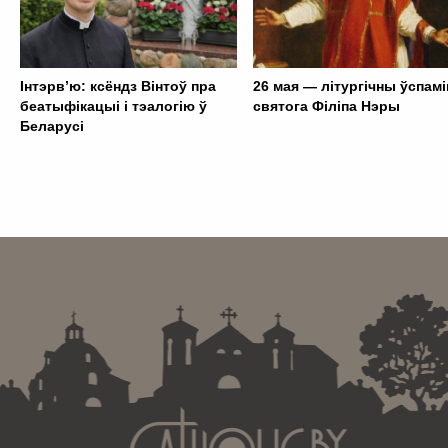
Інтэрв’ю: ксёндз Вінтоў пра
26 мая — літургічны ўспамі
беатыфікацыі і тэалогію ў
святога Філіпа Нэры
Беларусі
. . . . . . . . . . . . . . . . . . . . . . . . . . . . . . . . . . . . . . . . . . . .