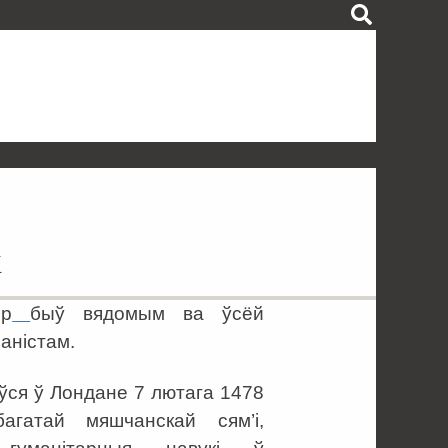
к
р
быў вядомым ва ўсёй
аністам.
ўся ў Лондане 7 лютага 1478
агатай мяшчанскай сям’і,