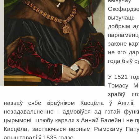
вывучаў
Оксфардзе
вывучац
добрым ад
парламен
законе кар
не яго дар
года быў с
У 1521 год
Томасу М
зрабіў яг
назваў сябе кіраўніком Касцёла ў Англіі
незадавальненне і адмовіўся ад гэтай функ
цырымоніі шлюбу караля з Аннай Балейн і не пр
Касцёла, застаючыся верным Рымскаму Папу.
арыштавалі ў 1535 годзе.