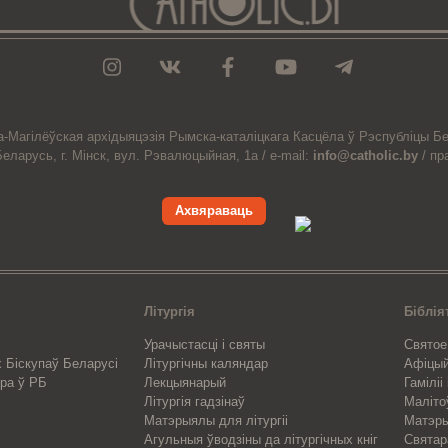
а-Магiлёўская
архiдыяцэзiя
Рымска-каталіцкага
Касцёла
ў Рэспубліцы Бе
Беларусь,
г. Мінск, вул. Рэвалюцыйная, 1а /
e-mail:
info@catholic.by
/
пр
Ахвяраваць
Літургія
Біблія
Урачыстасці і святы
Святое
 Біскупаў Беларусі
Літургічны каляндар
Афіцы
ра ў РБ
Лекцыянарый
Гаміліі
Літургія гадзінаў
Маліто
Матэрыялы для літургіі
Матэры
Агульныя ўводзіны да літургічных кніг
Свята