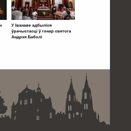
н
У Іванаве адбыліся
ўрачыстасці ў гонар святога
Андрэя Баболі
 . . . . . . . . . . . . . . . . .