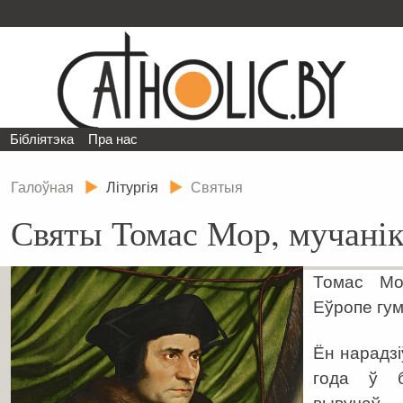
Бібліятэка
Пра нас
Галоўная
Літургія
Святыя
Святы Томас Мор, мучані
Томас Мо
Еўропе гум
Ён нарадзі
года ў б