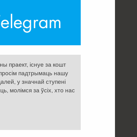
ы праект, існуе за кошт
 просім падтрымаць нашу
алей, у значнай ступені
, молімся за ўсіх, хто нас