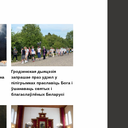
Гродзенская дыяцэзія
 на
запрашае праз удзел у
пілігрымках праславіць Бога і
ўшанаваць святых і
благаслаўлёных Беларусі