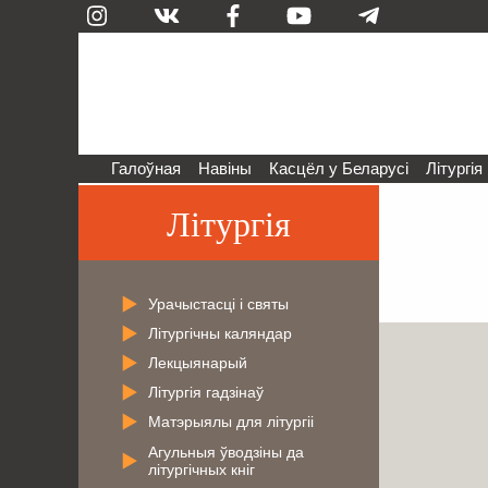
Галоўная
Навіны
Касцёл у Беларусі
Літургія
Літургія
Урачыстасці і святы
Літургічны каляндар
Лекцыянарый
Літургія гадзінаў
Матэрыялы для літургіі
Агульныя ўводзіны да
літургічных кніг