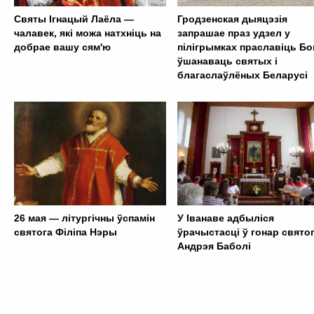
Святы Ігнацый Лаёла —
Гродзенская дыяцэзія
чалавек, які можа натхніць на
запрашае праз удзел у
добрае вашу сям'ю
пілігрымках праславіць Бог
ўшанаваць святых і
благаслаўлёных Беларусі
26 мая — літургічны ўспамін
У Іванаве адбыліся
святога Філіпа Нэры
ўрачыстасці ў гонар свято
Андрэя Баболі
. . . . . . . . . . . . . . . . . . . . . . . . . . . . . . . . . . . . . . . . . . . .