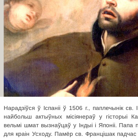
Нарадзіўся ў Іспаніі ў 1506 г., паплечынік св. 
найбольш актыўных місіянераў у гісторыі К
вельмі шмат вызнаўцаў у Індыі і Японіі. Папа
для краін Усходу. Памёр св. Францішак падчас