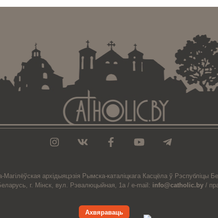
а-Магiлёўская
архiдыяцэзiя
Рымска-каталіцкага
Касцёла
ў Рэспубліцы Бе
Беларусь,
г. Мінск, вул. Рэвалюцыйная, 1а /
e-mail:
info@catholic.by
/
пр
Ахвяраваць