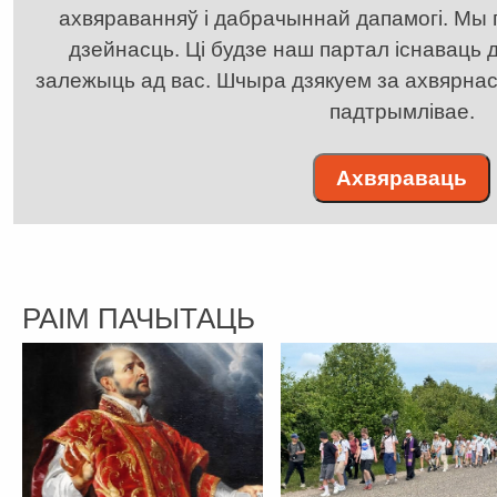
ахвяраванняў і дабрачыннай дапамогі. Мы
дзейнасць. Ці будзе наш партал існаваць д
залежыць ад вас. Шчыра дзякуем за ахвярнасць
падтрымлівае.
Ахвяраваць
РАІМ ПАЧЫТАЦЬ