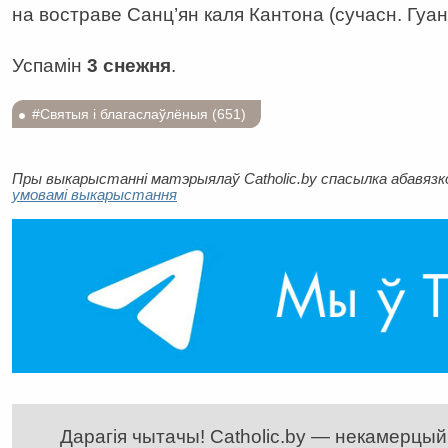
на востраве Санц’ян каля Кантона (сучасн. Гуан
Успамін
3 снежня
.
#Святыя і благаслаўлёныя (651)
Пры выкарыстанні матэрыялаў Catholic.by спасылка абавязков
умовамі выкарыстання
Дарагія чытачы! Catholic.by — некамерцыйн