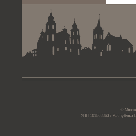
© Мiнск
УНП 101568363 /
Рэспубліка 