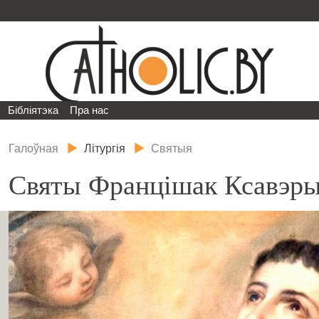
Бібліятэка
Пра нас
Галоўная
Літургія
Святыя
Святы Францішак Ксавэры