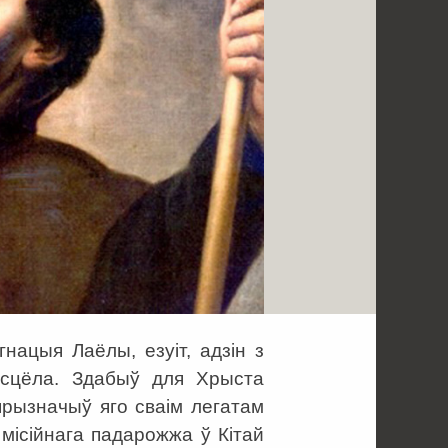
Ігнацыя Лаёлы, езуіт, адзін з
асцёла. Здабыў для Хрыста
 прызначыў яго сваім легатам
 місійнага падарожжа ў Кітай