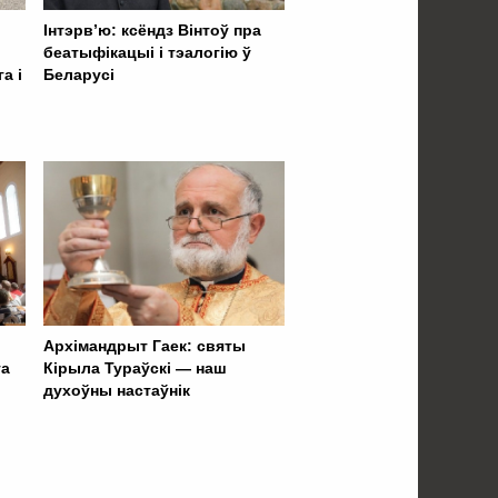
Інтэрв’ю: ксёндз Вінтоў пра
беатыфікацыі і тэалогію ў
а і
Беларусі
Архімандрыт Гаек: святы
га
Кірыла Тураўскі — наш
духоўны настаўнік
 . . . . . . . . . . . . . . . . .