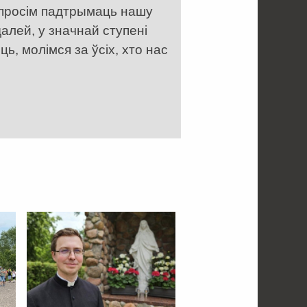
 просім падтрымаць нашу
алей, у значнай ступені
, молімся за ўсіх, хто нас