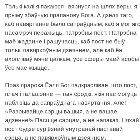
Толькі калі я пакаюся і вярнуся на шлях веры, я
прыму збаўчую прапанову Бога. А дзеля таго,
каб навяртанне было сапраўдным, каб я мог яг
насамрэч перажыць, патрэбны пост. Патрэбна
маё жаданне і рашучасць, каб пост не быў
толькі павярхоўным дзеяннем, але каб ён
ахопліваў мяне цалкам, усе сферы маёй асобы 
ўсё маё жыццё.
Праз прарока Ёэля Бог падкрэслівае, што пост,
плач і галашэнне — тыя сродкі, якія нас могуць
наблізіць да сапраўднага навяртання. Але!
«Разрывайце сэрцы вашыя, а не вашае
адзенне!» Пасціце сэрцам, а не напаказ. Няхай
пост будзе сур’ёзнай унутранай паставай
сэрца, а не павярхоўным дзеяннем.