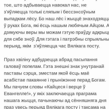
тое, што адбываецца навокал нас, не
з’яўляецца толькі сляпым і бессэнсоўным
выпадкам лёсу. Бо наш лёс і жыццё знаходзяцц
ў руках Бога, які ёсць нашым любячым Айцом. 
дзякуючы веры мы можам гэтую праўду адкрыц
для сябе зноў. Для гэтага і патрэбны спрыяльн
перыяд, якім з’яўляецца час Вялікага посту.
Праз хвіліну адбудзецца абрад пасыпання
галоваў попелам. Гэта знешні знак унутранай
паставы сэрца, зместам якой ёсць маё
асабістае пакаянне і прыніжэнне перад Богам.
Мы пачуем словы «Кайцеся і верце ў
Евангелле!», у якіх заключаецца праграма
нашага жыцця, пачынаючы ад сённяшняга дня
праз увесь перыяд Вялікага посту і таксама на