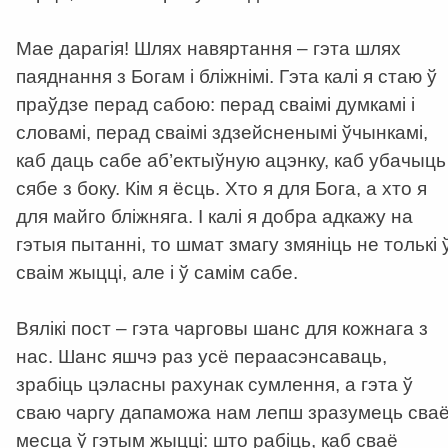
Мае дарагія! Шлях навяртання – гэта шлях
паяднання з Богам і бліжнімі. Гэта калі я стаю ў
праўдзе перад сабою: перад сваімі думкамі і
словамі, перад сваімі здзейсненымі ўчынкамі,
каб даць сабе аб’ектыўную ацэнку, каб убачыць
сябе з боку. Кім я ёсць. Хто я для Бога, а хто я
для майго бліжняга. І калі я добра адкажу на
гэтыя пытанні, то шмат змагу змяніць не толькі 
сваім жыцці, але і ў самім сабе.
Вялікі пост – гэта чарговы шанс для кожнага з
нас. Шанс яшчэ раз усё пераасэнсаваць,
зрабіць цэласны рахунак сумлення, а гэта ў
сваю чаргу дапаможа нам лепш зразумець сва
месца ў гэтым жыцці: што рабіць, каб сваё