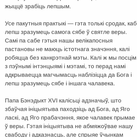
жыццё зрабіць лепшым.
Усе пакутныя практыкі — гэта толькі сродак, каб
лепш зразумець самога сябе ў святле веры.
Самі па сабе гэтыя нашы велікапосныя
пастановы не маюць істотнага значэння, калі
робяцца без канкрэтнай мэты. Калі ж мы посцім
з пэўнымі інтэнцыямі і мэтамі, то перад намі
адкрываецца магчымасць наблізіцца да Бога і
лепш зразумець сябе і іншага чалавека.
Папа Бэнэдыкт ХVI калісьці адзначыў, што
збаўчая ініцыятыва паходзіць ад Бога, ад Яго
ласкі, ад Яго прабачэння, якое чалавек прымае
ў веры. Гэтая ініцыятыва не абмяжоўвае нашу
свабоду і адказнасць, але спрыяе ўчынкам