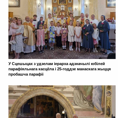
У Сцешыцах з удзелам іерарха адзначылі юбілей
парафіяльнага касцёла і 25-годдзе манаскага жыцця
пробашча парафіі