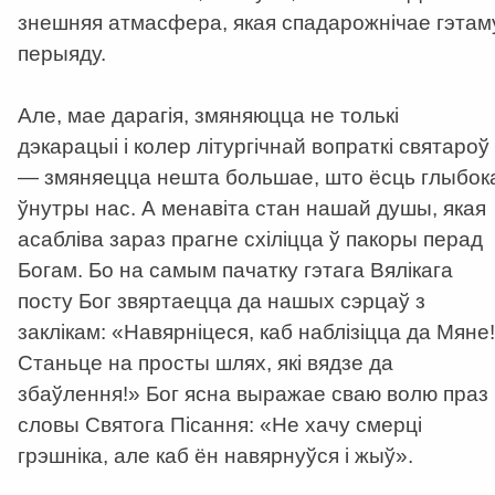
знешняя атмасфера, якая спадарожнічае гэтам
перыяду.
Але, мае дарагія, змяняюцца не толькі
дэкарацыі і колер літургічнай вопраткі святароў
— змяняецца нешта большае, што ёсць глыбок
ўнутры нас. А менавіта стан нашай душы, якая
асабліва зараз прагне схіліцца ў пакоры перад
Богам. Бо на самым пачатку гэтага Вялікага
посту Бог звяртаецца да нашых сэрцаў з
заклікам: «Навярніцеся, каб наблізіцца да Мяне!
Станьце на просты шлях, які вядзе да
збаўлення!» Бог ясна выражае сваю волю праз
словы Святога Пісання: «Не хачу смерці
грэшніка, але каб ён навярнуўся і жыў».