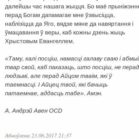
далейшы час нашага жыцця. Бо маё прыніжэнн
перад Богам дапамагае мне ўзвысіцца,
наблізіцца да Яго, вядзе мяне да навяртання і
ўмацавання ў веры, каб кожны дзень жыць
Хрыстовым Евангеллем.
«Таму, калі посціш, намасці галаву сваю і абмы
твар свой, каб паказаць, што посціш, не пера
людзьмі, але перад Айцом тваім, які ў
таемнасці. І Айцец твой, які бачыць
патаемнае, аддасць табе». Амэн.
А. Андрэй Авен OCD
Абноўлена 23.06.2017 21:37