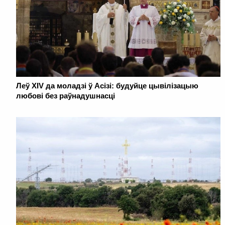
Леў XIV да моладзі ў Асізі: будуйце цывілізацыю
любові без раўнадушнасці