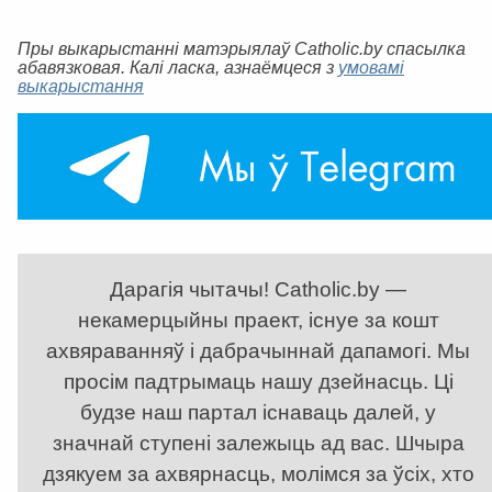
Пры выкарыстанні матэрыялаў Catholic.by спасылка
абавязковая. Калі ласка, азнаёмцеся з
умовамі
выкарыстання
Дарагія чытачы! Catholic.by —
некамерцыйны праект, існуе за кошт
ахвяраванняў і дабрачыннай дапамогі. Мы
просім падтрымаць нашу дзейнасць. Ці
будзе наш партал існаваць далей, у
значнай ступені залежыць ад вас. Шчыра
дзякуем за ахвярнасць, молімся за ўсіх, хто