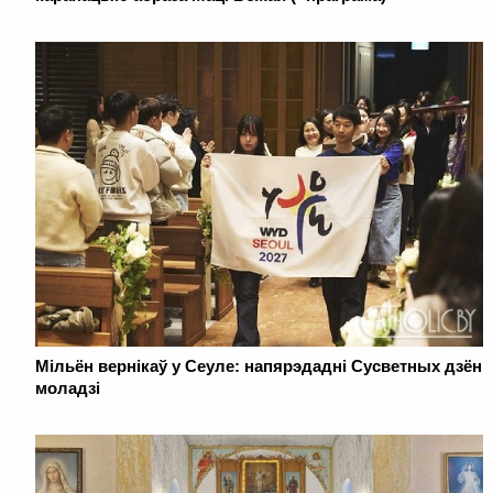
Мільён вернікаў у Сеуле: напярэдадні Сусветных дзён
моладзі