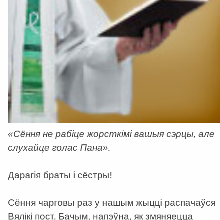
«Сёння не рабіце жорсткімі вашыя сэрцы, але
слухайце голас Пана».
Дарагія браты і сёстры!
Сёння чарговы раз у нашым жыцці распачаўся
Вялікі пост. Бачым, напэўна, як змяняецца