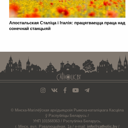
Апостальская Сталіца і Італія: працягваецца праца над
сонечнай станцыяй
. . . . . . . . . . . . . . . . . . . . . . . . . . . . . . . . . . . . . . . . . . . . . . . . . . . . . . . . . . . . .
© Мiнска-Магiлёўская
архiдыяцэзiя
Рымска-каталіцкага
Касцёла
ў Рэспубліцы Беларусь /
УНП 101568363 /
Рэспубліка Беларусь,
г. Мінск, вул. Рэвалюцыйная, 1а /
e-mail:
info@catholic.by
/