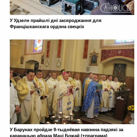
У Удзеле прайшлі дні засяроджання для
Францішканскага ордэна свецкіх
У Барунах пройдзе 9-тыднёвая навэнна падзякі за
каранацыю абраза Маці Божай (+праграма)