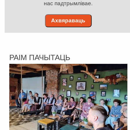
нас падтрымлівае.
Ахвяраваць
РАІМ ПАЧЫТАЦЬ