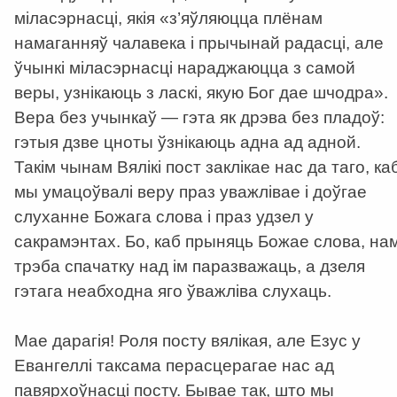
міласэрнасці, якія «з’яўляюцца плёнам
намаганняў чалавека і прычынай радасці, але
ўчынкі міласэрнасці нараджаюцца з самой
веры, узнікаюць з ласкі, якую Бог дае шчодра».
Вера без учынкаў — гэта як дрэва без пладоў:
гэтыя дзве цноты ўзнікаюць адна ад адной.
Такім чынам Вялікі пост заклікае нас да таго, ка
мы умацоўвалі веру праз уважлівае і доўгае
слуханне Божага слова і праз удзел у
сакрамэнтах. Бо, каб прыняць Божае слова, на
трэба спачатку над ім паразважаць, а дзеля
гэтага неабходна яго ўважліва слухаць.
Мае дарагія! Роля посту вялікая, але Езус у
Евангеллі таксама перасцерагае нас ад
павярхоўнасці посту. Бывае так, што мы