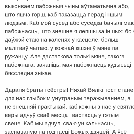
выконваем пабожныя чыны аўтаматычна або,
што яшчэ горш, каб паказацца перад іншымі
людзьмі. Каб мой сусед або суседка бачылі ма
пабожнасць, што знешне я лепшы за іншых: бо 
даўжэй стаю на каленях у касцёле, больш
малітваў чытаю, у кожнай кішэні ў мяне па
ружанцу. Але дастаткова толькі мяне, такога
пабожнага, зачапіць, мая пабожнасць кудысьці
бясследна знікае.
Дарагія браты і сёстры! Няхай Вялікі пост стане
для нас глыбокім унутраным перажываннем, а
не знешняй практыкай, каб кожны з нас у святл
веры адчуў сваё месца і вартасць у гэтым
свеце. Каб мы адчулі сваю унікальнасць,
заснаваную на годнасці Божых дзяцей. А ўсё