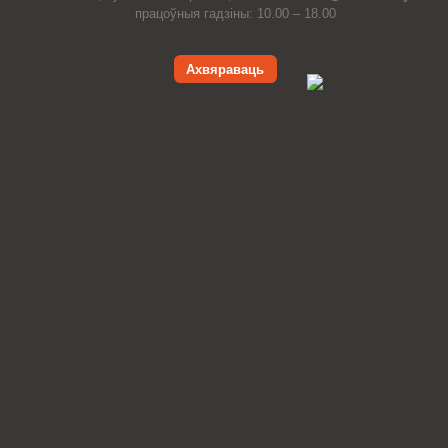
працоўныя гадзіны: 10.00 – 18.00
Ахвяраваць