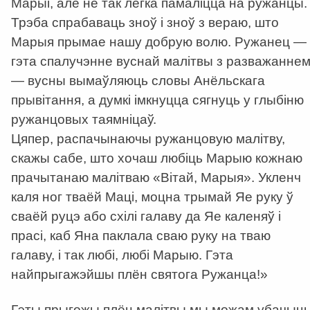
Марыі, але не так лёгка памаліцца на ружанцы.
Трэба спрабаваць зноў і зноў з вераю, што
Марыя прымае нашу добрую волю. Ружанец —
гэта спалучэнне вуснай малітвы з разважанне
— вусны вымаўляюць словы Анёльскага
прывітання, а думкі імкнуцца сягнуць у глыбіню
ружанцовых таямніцаў.
Цяпер, распачынаючы ружанцовую малітву,
скажы сабе, што хочаш любіць Марыю кожнаю
прачытанаю малiтваю «Вітай, Марыя». Укленч
каля ног тваёй Маці, моцна трымай Яе руку ў
сваёй руцэ або схілі галаву да Яе каленяў і
прасі, каб Яна паклала сваю руку на тваю
галаву, і так любі, любі Марыю. Гэта
найпрыгажэйшы плён святога Ружанца!»
Гэты прыгожы плён малітвы мы можам убачыц