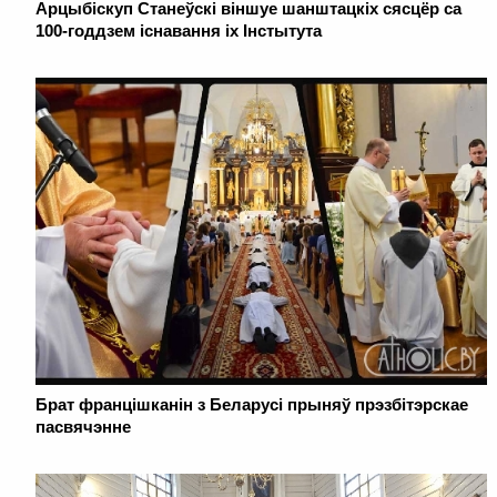
Арцыбіскуп Станеўскі віншуе шанштацкіх сясцёр са
100-годдзем існавання іх Інстытута
Брат францішканін з Беларусі прыняў прэзбітэрскае
пасвячэнне