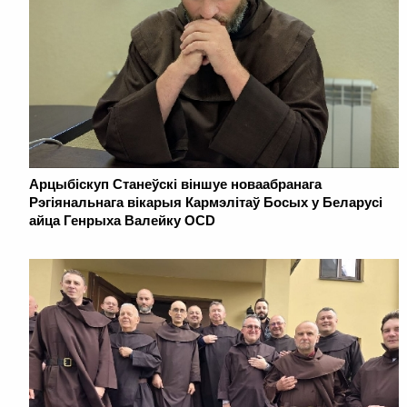
Арцыбіскуп Станеўскі віншуе новаабранага
Рэгіянальнага вікарыя Кармэлітаў Босых у Беларусі
айца Генрыха Валейку OCD