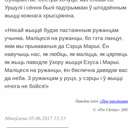
Уршулі і сёння былі падтрымкаю ў штодзённым
жыцці кожнага хрысціяніна.
«Няхай жыццё будзе пастаянным ружанцам
учынка. Маліцеся на ружанцы, бо гэта ланцуг,
якім мы прыкаваныя да Сэрца Марыі. Ён
навучыць нас, як любіць, як маліцца, як цярпець 
як жыць паводле ўзору жыцця Езуса і Марыі.
Маліцеся на ружанцы, ён бяспечна давядзе вас
да неба. З ружанцам у руцэ, у сэрцы і ў жыцці
нічога не бойся!»
Паводле кнігі
«Пра пакліканн
© «Pro Christo» 200
Абноўлена 05.06.2017 13:53