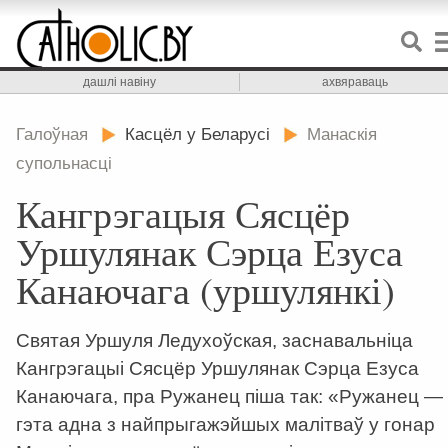
дашлі навіну
ахвяраваць
Галоўная
Касцёл у Беларусі
Манаскія
супольнасці
Кангрэгацыя Сясцёр
Уршулянак Сэрца Езуса
Канаючага (уршулянкі)
Святая Уршуля Ледухоўская, заснавальніца
Кангрэгацыі Сясцёр Уршулянак Сэрца Езуса
Канаючага, пра Ружанец піша так: «Ружанец —
гэта адна з найпрыгажэйшых малітваў у гонар