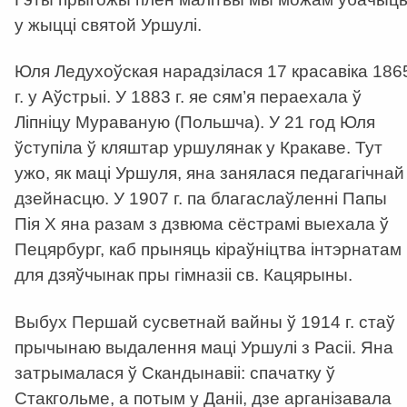
у жыцці святой Уршулі.
Юля Ледухоўская нарадзілася 17 красавіка 186
г. у Аўстрыі. У 1883 г. яе сям’я пераехала ў
Ліпніцу Мураваную (Польшча). У 21 год Юля
ўступіла ў кляштар уршулянак у Кракаве. Тут
ужо, як маці Уршуля, яна занялася педагагічнай
дзейнасцю. У 1907 г. па благаслаўленні Папы
Пія Х яна разам з дзвюма сёстрамі выехала ў
Пецярбург, каб прыняць кіраўніцтва інтэрнатам
для дзяўчынак пры гімназіі св. Кацярыны.
Выбух Першай сусветнай вайны ў 1914 г. стаў
прычынаю выдалення маці Уршулі з Расіі. Яна
затрымалася ў Скандынавіі: спачатку ў
Стакгольме, а потым у Даніі, дзе арганізавала