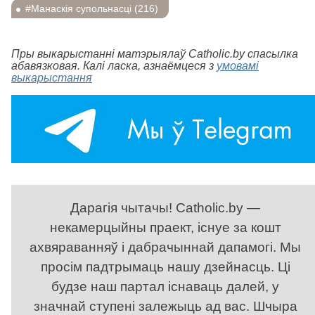
#Манаскія супольнасці (216)
Пры выкарыстанні матэрыялаў Catholic.by спасылка
абавязковая. Калі ласка, азнаёмцеся з
умовамі
выкарыстання
Дарагія чытачы! Catholic.by —
некамерцыйны праект, існуе за кошт
ахвяраванняў і дабрачыннай дапамогі. Мы
просім падтрымаць нашу дзейнасць. Ці
будзе наш партал існаваць далей, у
значнай ступені залежыць ад вас. Шчыра