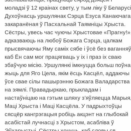
моладзі ў 12 краінах свету, у тым ліку ў Беларусі
Духоўнасць уршулянак Сэрца Езуса Канаючага
закаранёная ў Пасхальнай Таямніцы Хрыста.
Сёстры, увесь час чуючы Хрыстовае «Прагну!»
адказваюць на любоў Божага Сэрца, цалкам
прысвячаючы Яму саміх сябе і ўсё без ваганняў
каб Ён сам мог працягваць у іх і праз іх сваю
збаўчую місію. Уршулянкі імкнуцца больш поўна
жыць для Яго Цела, якім ёсць Касцёл, аддаючы
ўсе свае сілы пашырэнню Божага Валадарства
на зямлі. Правадыркаю, прыкладам і
настаўніцаю на гэтым шляху з’яўляецца Марыя
Маці Хрыста і Маці Касцёла. У падрыхтоўцы
сясцёр кангрэгацыя робіць акцэнт на глыбокай
асабістай лучнасці з Хрыстом, асабліва ў
Эўхарыстыі. Сёстры хочуць, каб словы св.