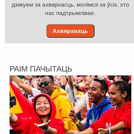
дзякуем за ахвярнасць, молімся за ўсіх, хто
нас падтрымлівае.
Ахвяраваць
РАІМ ПАЧЫТАЦЬ