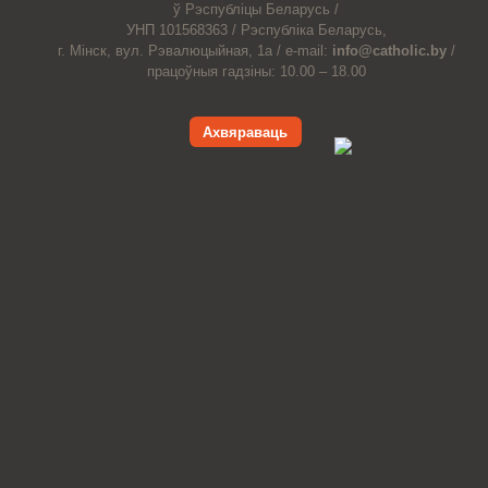
ў Рэспубліцы Беларусь /
УНП 101568363 /
Рэспубліка Беларусь,
г. Мінск, вул. Рэвалюцыйная, 1а /
e-mail:
info@catholic.by
/
працоўныя гадзіны: 10.00 – 18.00
Ахвяраваць