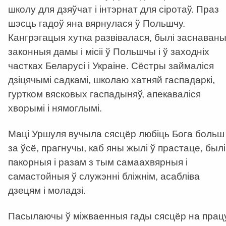
школу для дзяўчат і інтэрнат для сіротаў. Праз
шэсць гадоў яна вярнулася ў Польшчу.
Кангрэгацыя хутка развівалася, былі заснаван
законныя дамы і місіі ў Польшчы і ў заходніх
частках Беларусі і Украіне. Сёстры займаліся
дзіцячымі садкамі, школаю хатняй гаспадаркі,
гуртком вясковых гаспадыняў, апекаваліся
хворымі і нямоглымі.
Маці Уршуля вучыла сясцёр любіць Бога больш
за ўсё, прагнучы, каб яны жылі ў прастаце, былі
пакорныя і разам з тым самаахвярныя і
самастойныя ў служэнні бліжнім, асабліва
дзецям і моладзі.
Пасылаючы ў міжваенныя гады сясцёр на прац