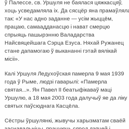
ў Палессе, св. Уршуля не баялася цяжкасцяў,
хоць усведамляла іх. Да сясцёр яна прамаўлял
так: «У нас адно заданне — усім жыццём,
працаю, самаадданасцю і нават смерцю
спрыяць пашырэнню Валадарства
Найсвяцейшага Сэрца Езуса. Няхай Ружанец
стане дапамогаю ў выкананні гэтай вялікай
місіі».
Калі Уршуля Ледухоўская памерла 9 мая 1939
года ў Рыме, людзі гаварылі: «Памерла
святая...». Ян Павел ІІ беатыфікаваў маці
Уршулю, а 18 мая 2003 года далучыў яе да ліку
святых паўсюднага Касцёла.
Сёстры ўршулянкі, жывучы харызматам сваёй
заснавальніцы, працуюць сярод дзяцей і