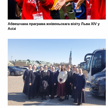
Абвешчана праграма жнівеньскага візіту Льва XIV у
Асізі