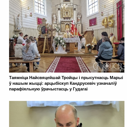
Таямніца Найсвяцейшай Тройцы і прысутнасць Марыі
ў нашым жыцці: арцыбіскуп Кандрусевіч узначаліў
парафіяльную ўрачыстасць у Гудагаі